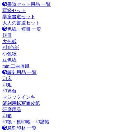
書道セット用品 一覧
写経セット
学童書道セット
大人の書道セット
色紙・短冊 一覧
短冊
大色紙
F判色紙
小色紙
豆色紙
mini二曲屏風
篆刻用品 一覧
印床
印矩
印褥台
マジックインキ
篆刻用転写雁皮紙
研磨用品
印箱
印箋・集印帳・印譜帳
篆刻印材 一覧