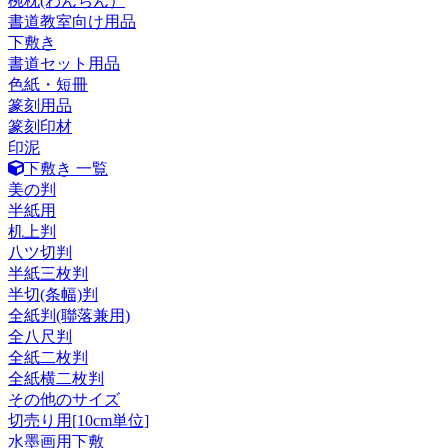
椀枕(わんちん）
書道教室向け用品
下敷き
書道セット用品
色紙・短冊
篆刻用品
篆刻印材
印泥
下敷き 一覧
美の判
半紙用
机上判
八ツ切判
半紙三枚判
半切(条幅)判
全紙判(聯落兼用)
全八尺判
全紙二枚判
全紙横二枚判
その他のサイズ
切売り用[10cm単位]
水墨画用下敷