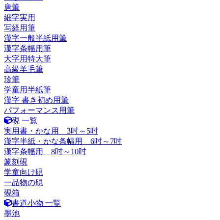
唐筆
細字実用
写経用筆
漢字一般半紙用筆
漢字条幅用筆
大字用特大筆
高級羊毛筆
珍筆
学童用半紙筆
漢字 書き初め用筆
パフォーマンス用筆
硯 一覧
実用書・かな用 3吋～5吋
漢字半紙・かな条幅用 6吋～7吋
漢字条幅用 8吋～10吋
篆刻硯
学童向け硯
一品物の硯
硯箱
書道小物 一覧
墨池