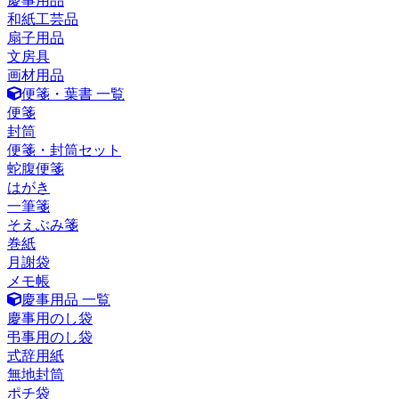
慶事用品
和紙工芸品
扇子用品
文房具
画材用品
便箋・葉書 一覧
便箋
封筒
便箋・封筒セット
蛇腹便箋
はがき
一筆箋
そえぶみ箋
巻紙
月謝袋
メモ帳
慶事用品 一覧
慶事用のし袋
弔事用のし袋
式辞用紙
無地封筒
ポチ袋