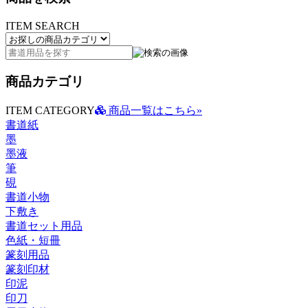
ITEM SEARCH
商品カテゴリ
ITEM CATEGORY
商品一覧はこちら»
書道紙
墨
墨液
筆
硯
書道小物
下敷き
書道セット用品
色紙・短冊
篆刻用品
篆刻印材
印泥
印刀