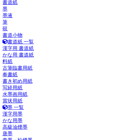
書道紙
墨
墨液
筆
硯
書道小物
書道紙 一覧
漢字用 書道紙
かな用 書道紙
料紙
古筆臨書用紙
奉書紙
書き初め用紙
写経用紙
水墨画用紙
賞状用紙
墨 一覧
漢字用墨
かな用墨
高級油煙墨
唐墨