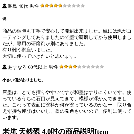
昭島 40代 男性
硯
商品の梱包も丁寧で安心して開封出来ました。硯には蝋がコ
ーティングしてありましたので墨で研磨してから使用しまし
たが、専用の研磨剤が別にありました。
有り難う御座いました。
大切に使っていきたいと思います。
あすなろ 60代以上 男性
小さい傷がありました。
唐墨は、とても摺りやすいですが和墨はすりにくいです。使
っているうちに石目が見えてきて、模様が浮かんできまし
た。これって表面に塗料か何か塗っているのかなー。取り合
えず持ち運びはいいし、墨の発色もいいので、便利に使って
います。
老坑 天然硯 4.0吋の商品説明
Item