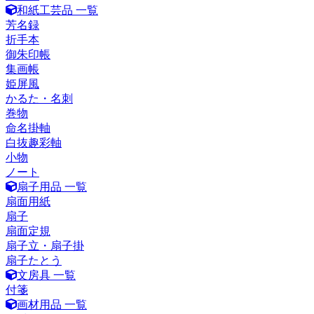
和紙工芸品 一覧
芳名録
折手本
御朱印帳
集画帳
姫屏風
かるた・名刺
巻物
命名掛軸
白抜趣彩軸
小物
ノート
扇子用品 一覧
扇面用紙
扇子
扇面定規
扇子立・扇子掛
扇子たとう
文房具 一覧
付箋
画材用品 一覧