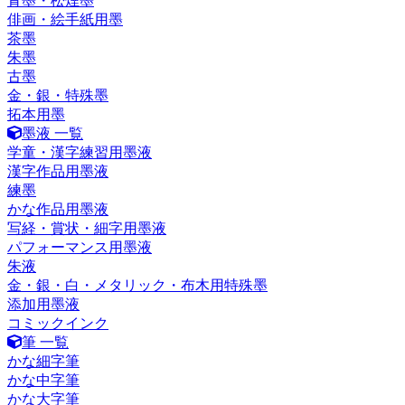
青墨・松煙墨
俳画・絵手紙用墨
茶墨
朱墨
古墨
金・銀・特殊墨
拓本用墨
墨液 一覧
学童・漢字練習用墨液
漢字作品用墨液
練墨
かな作品用墨液
写経・賞状・細字用墨液
パフォーマンス用墨液
朱液
金・銀・白・メタリック・布木用特殊墨
添加用墨液
コミックインク
筆 一覧
かな細字筆
かな中字筆
かな大字筆