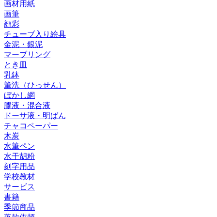
画材用紙
画筆
顔彩
チューブ入り絵具
金泥・銀泥
マーブリング
とき皿
乳鉢
筆洗（ひっせん）
ぼかし網
膠液・混合液
ドーサ液・明ばん
チャコペーパー
木炭
水筆ペン
水干胡粉
刻字用品
学校教材
サービス
書籍
季節商品