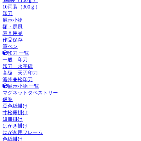
5両装（150ｇ）
10両装（300ｇ）
印刀
展示小物
額・屏風
表具用品
作品保存
筆ペン
印刀 一覧
一般 印刀
印刀 永字碑
高級 天刃印刀
濃州兼松印刀
展示小物 一覧
マグネットタペストリー
仮巻
豆色紙掛け
寸松庵掛け
短冊掛け
はがき掛け
はがき用フレーム
色紙掛け