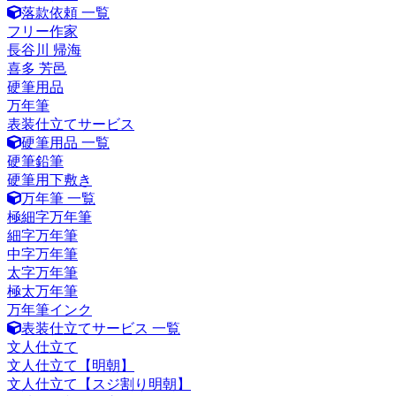
落款依頼 一覧
フリー作家
長谷川 帰海
喜多 芳邑
硬筆用品
万年筆
表装仕立てサービス
硬筆用品 一覧
硬筆鉛筆
硬筆用下敷き
万年筆 一覧
極細字万年筆
細字万年筆
中字万年筆
太字万年筆
極太万年筆
万年筆インク
表装仕立てサービス 一覧
文人仕立て
文人仕立て【明朝】
文人仕立て【スジ割り明朝】