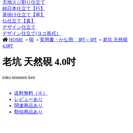
天地スジ割り仕立て
純日本仕立て【行】
茶掛け仕立て【草】
仏仕立て【真】
デザイン仕立て
デザイン仕立て[ヨコ形式］
HOME
»
硯
»
実用書・かな用 3吋～5吋
»
老坑 天然硯
4.0吋
老坑 天然硯 4.0吋
roko tennnen ken
送料無料（※）
レビューあり
関連商品あり
類似商品あり