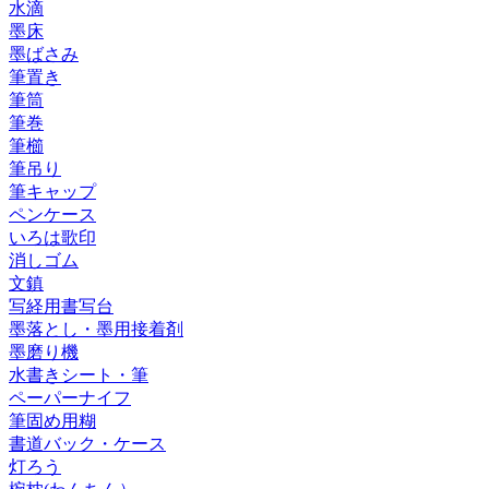
水滴
墨床
墨ばさみ
筆置き
筆筒
筆巻
筆櫛
筆吊り
筆キャップ
ペンケース
いろは歌印
消しゴム
文鎮
写経用書写台
墨落とし・墨用接着剤
墨磨り機
水書きシート・筆
ペーパーナイフ
筆固め用糊
書道バック・ケース
灯ろう