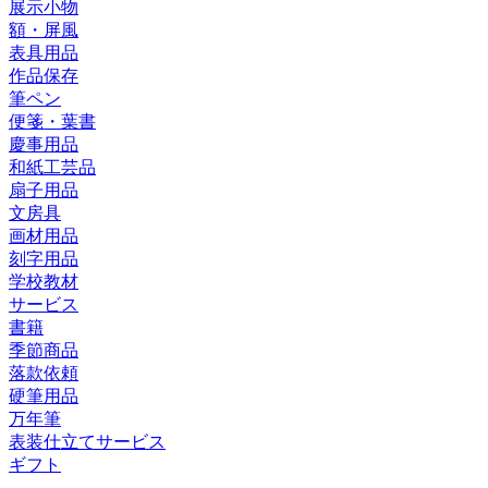
展示小物
額・屏風
表具用品
作品保存
筆ペン
便箋・葉書
慶事用品
和紙工芸品
扇子用品
文房具
画材用品
刻字用品
学校教材
サービス
書籍
季節商品
落款依頼
硬筆用品
万年筆
表装仕立てサービス
ギフト