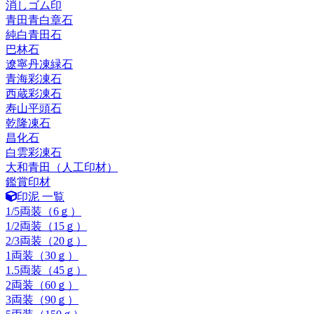
消しゴム印
青田青白章石
純白青田石
巴林石
遼寧丹凍緑石
青海彩凍石
西蔵彩凍石
寿山平頭石
乾隆凍石
昌化石
白雲彩凍石
大和青田（人工印材）
鑑賞印材
印泥 一覧
1/5両装（6ｇ）
1/2両装（15ｇ）
2/3両装（20ｇ）
1両装（30ｇ）
1.5両装（45ｇ）
2両装（60ｇ）
3両装（90ｇ）