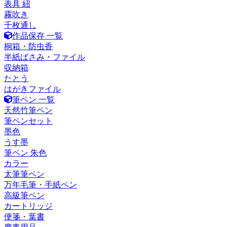
表具 紐
霧吹き
千枚通し
作品保存 一覧
桐箱・防虫香
半紙ばさみ・ファイル
収納箱
たとう
はがきファイル
筆ペン 一覧
天然竹筆ペン
筆ペンセット
墨色
うす墨
筆ペン 朱色
カラー
太筆筆ペン
万年毛筆・手紙ペン
高級筆ペン
カートリッジ
便箋・葉書