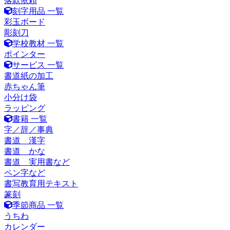
落款依頼
刻字用品 一覧
彩玉ボード
彫刻刀
学校教材 一覧
ポインター
サービス 一覧
書道紙の加工
赤ちゃん筆
小分け袋
ラッピング
書籍 一覧
字／辞／事典
書道 漢字
書道 かな
書道 実用書など
ペン字など
書写教育用テキスト
篆刻
季節商品 一覧
うちわ
カレンダー