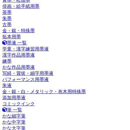
青墨・松煙墨
俳画・絵手紙用墨
茶墨
朱墨
古墨
金・銀・特殊墨
拓本用墨
墨液 一覧
学童・漢字練習用墨液
漢字作品用墨液
練墨
かな作品用墨液
写経・賞状・細字用墨液
パフォーマンス用墨液
朱液
金・銀・白・メタリック・布木用特殊墨
添加用墨液
コミックインク
筆 一覧
かな細字筆
かな中字筆
かな大字筆