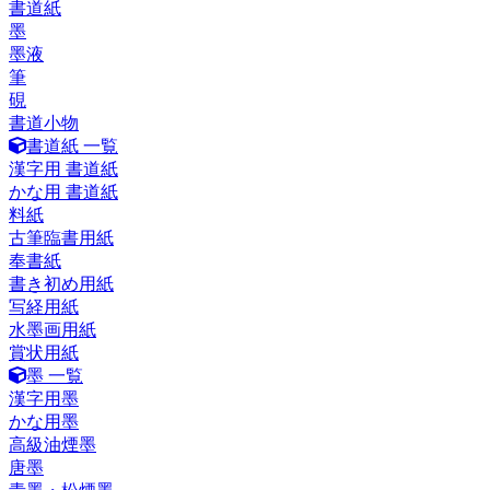
書道紙
墨
墨液
筆
硯
書道小物
書道紙 一覧
漢字用 書道紙
かな用 書道紙
料紙
古筆臨書用紙
奉書紙
書き初め用紙
写経用紙
水墨画用紙
賞状用紙
墨 一覧
漢字用墨
かな用墨
高級油煙墨
唐墨