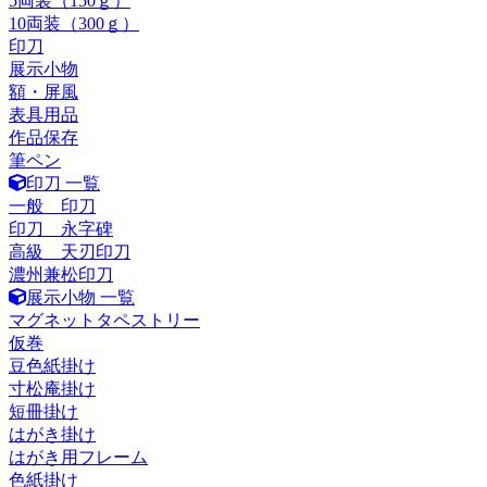
5両装（150ｇ）
10両装（300ｇ）
印刀
展示小物
額・屏風
表具用品
作品保存
筆ペン
印刀 一覧
一般 印刀
印刀 永字碑
高級 天刃印刀
濃州兼松印刀
展示小物 一覧
マグネットタペストリー
仮巻
豆色紙掛け
寸松庵掛け
短冊掛け
はがき掛け
はがき用フレーム
色紙掛け