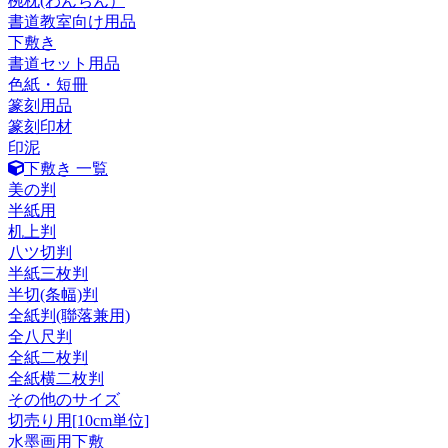
椀枕(わんちん）
書道教室向け用品
下敷き
書道セット用品
色紙・短冊
篆刻用品
篆刻印材
印泥
下敷き 一覧
美の判
半紙用
机上判
八ツ切判
半紙三枚判
半切(条幅)判
全紙判(聯落兼用)
全八尺判
全紙二枚判
全紙横二枚判
その他のサイズ
切売り用[10cm単位]
水墨画用下敷