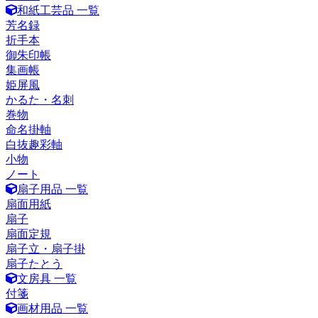
和紙工芸品 一覧
芳名録
折手本
御朱印帳
集画帳
姫屏風
かるた・名刺
巻物
命名掛軸
白抜趣彩軸
小物
ノート
扇子用品 一覧
扇面用紙
扇子
扇面定規
扇子立・扇子掛
扇子たとう
文房具 一覧
付箋
画材用品 一覧