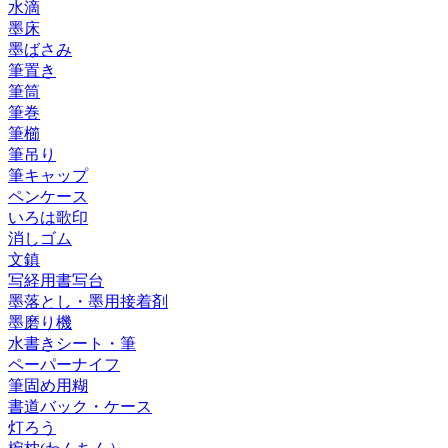
水滴
墨床
墨ばさみ
筆置き
筆筒
筆巻
筆櫛
筆吊り
筆キャップ
ペンケース
いろは歌印
消しゴム
文鎮
写経用書写台
墨落とし・墨用接着剤
墨磨り機
水書きシート・筆
ペーパーナイフ
筆固め用糊
書道バック・ケース
灯ろう