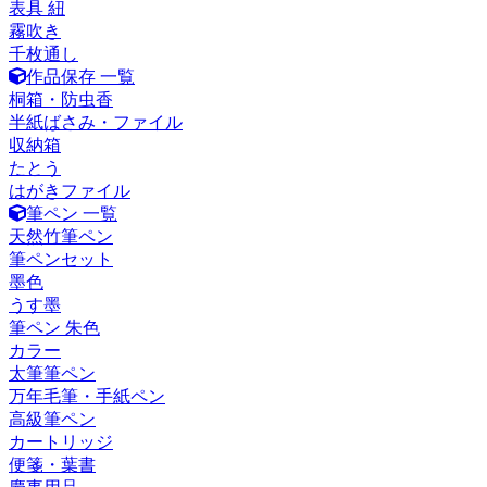
表具 紐
霧吹き
千枚通し
作品保存 一覧
桐箱・防虫香
半紙ばさみ・ファイル
収納箱
たとう
はがきファイル
筆ペン 一覧
天然竹筆ペン
筆ペンセット
墨色
うす墨
筆ペン 朱色
カラー
太筆筆ペン
万年毛筆・手紙ペン
高級筆ペン
カートリッジ
便箋・葉書