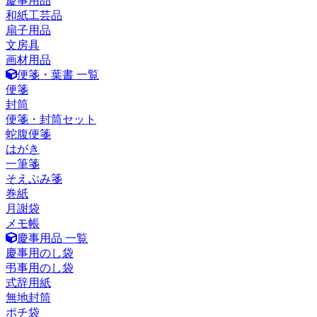
慶事用品
和紙工芸品
扇子用品
文房具
画材用品
便箋・葉書 一覧
便箋
封筒
便箋・封筒セット
蛇腹便箋
はがき
一筆箋
そえぶみ箋
巻紙
月謝袋
メモ帳
慶事用品 一覧
慶事用のし袋
弔事用のし袋
式辞用紙
無地封筒
ポチ袋