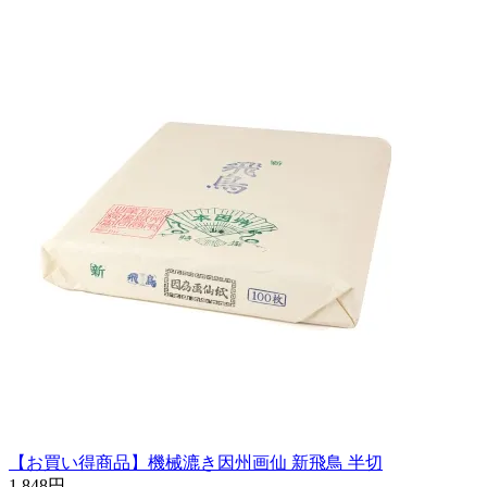
【お買い得商品】機械漉き因州画仙 新飛鳥 半切
1,848円