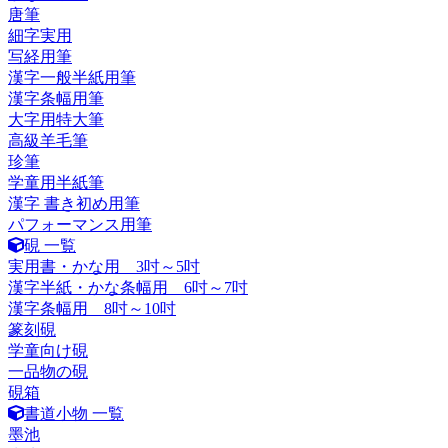
唐筆
細字実用
写経用筆
漢字一般半紙用筆
漢字条幅用筆
大字用特大筆
高級羊毛筆
珍筆
学童用半紙筆
漢字 書き初め用筆
パフォーマンス用筆
硯 一覧
実用書・かな用 3吋～5吋
漢字半紙・かな条幅用 6吋～7吋
漢字条幅用 8吋～10吋
篆刻硯
学童向け硯
一品物の硯
硯箱
書道小物 一覧
墨池