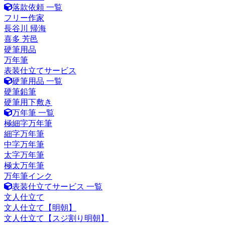
落款依頼 一覧
フリー作家
長谷川 帰海
喜多 芳邑
硬筆用品
万年筆
表装仕立てサービス
硬筆用品 一覧
硬筆鉛筆
硬筆用下敷き
万年筆 一覧
極細字万年筆
細字万年筆
中字万年筆
太字万年筆
極太万年筆
万年筆インク
表装仕立てサービス 一覧
文人仕立て
文人仕立て【明朝】
文人仕立て【スジ割り明朝】