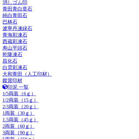
消しゴム印
青田青白章石
純白青田石
巴林石
遼寧丹凍緑石
青海彩凍石
西蔵彩凍石
寿山平頭石
乾隆凍石
昌化石
白雲彩凍石
大和青田（人工印材）
鑑賞印材
印泥 一覧
1/5両装（6ｇ）
1/2両装（15ｇ）
2/3両装（20ｇ）
1両装（30ｇ）
1.5両装（45ｇ）
2両装（60ｇ）
3両装（90ｇ）