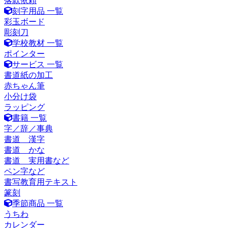
落款依頼
刻字用品 一覧
彩玉ボード
彫刻刀
学校教材 一覧
ポインター
サービス 一覧
書道紙の加工
赤ちゃん筆
小分け袋
ラッピング
書籍 一覧
字／辞／事典
書道 漢字
書道 かな
書道 実用書など
ペン字など
書写教育用テキスト
篆刻
季節商品 一覧
うちわ
カレンダー