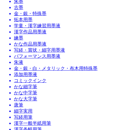
朱墨
古墨
金・銀・特殊墨
拓本用墨
学童・漢字練習用墨液
漢字作品用墨液
練墨
かな作品用墨液
写経・賞状・細字用墨液
パフォーマンス用墨液
朱液
金・銀・白・メタリック・布木用特殊墨
添加用墨液
コミックインク
かな細字筆
かな中字筆
かな大字筆
唐筆
細字実用
写経用筆
漢字一般半紙用筆
漢字条幅用筆