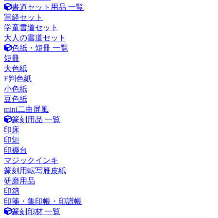
書道セット用品 一覧
写経セット
学童書道セット
大人の書道セット
色紙・短冊 一覧
短冊
大色紙
F判色紙
小色紙
豆色紙
mini二曲屏風
篆刻用品 一覧
印床
印矩
印褥台
マジックインキ
篆刻用転写雁皮紙
研磨用品
印箱
印箋・集印帳・印譜帳
篆刻印材 一覧