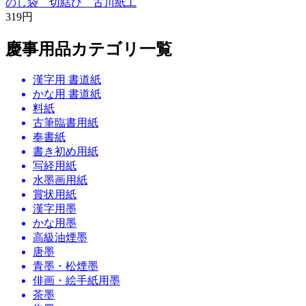
のし袋 切結び 古川紙工
319円
慶事用品カテゴリ一覧
漢字用 書道紙
かな用 書道紙
料紙
古筆臨書用紙
奉書紙
書き初め用紙
写経用紙
水墨画用紙
賞状用紙
漢字用墨
かな用墨
高級油煙墨
唐墨
青墨・松煙墨
俳画・絵手紙用墨
茶墨