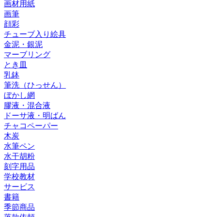
画材用紙
画筆
顔彩
チューブ入り絵具
金泥・銀泥
マーブリング
とき皿
乳鉢
筆洗（ひっせん）
ぼかし網
膠液・混合液
ドーサ液・明ばん
チャコペーパー
木炭
水筆ペン
水干胡粉
刻字用品
学校教材
サービス
書籍
季節商品