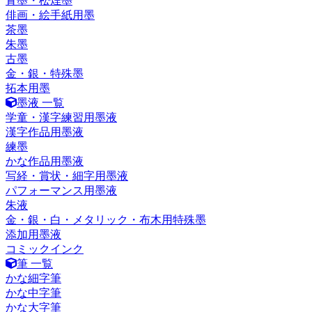
青墨・松煙墨
俳画・絵手紙用墨
茶墨
朱墨
古墨
金・銀・特殊墨
拓本用墨
墨液 一覧
学童・漢字練習用墨液
漢字作品用墨液
練墨
かな作品用墨液
写経・賞状・細字用墨液
パフォーマンス用墨液
朱液
金・銀・白・メタリック・布木用特殊墨
添加用墨液
コミックインク
筆 一覧
かな細字筆
かな中字筆
かな大字筆