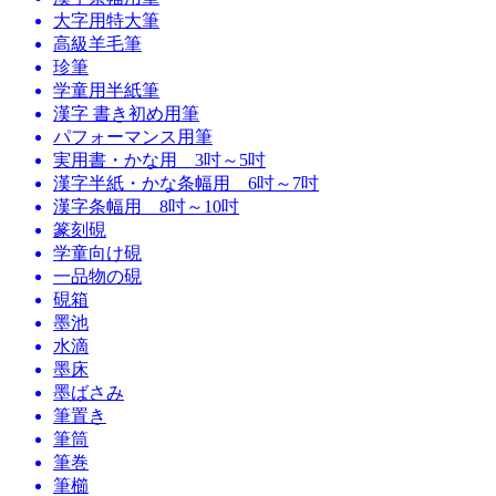
大字用特大筆
高級羊毛筆
珍筆
学童用半紙筆
漢字 書き初め用筆
パフォーマンス用筆
実用書・かな用 3吋～5吋
漢字半紙・かな条幅用 6吋～7吋
漢字条幅用 8吋～10吋
篆刻硯
学童向け硯
一品物の硯
硯箱
墨池
水滴
墨床
墨ばさみ
筆置き
筆筒
筆巻
筆櫛