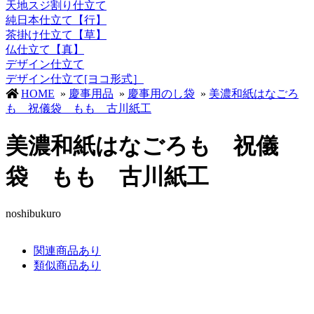
天地スジ割り仕立て
純日本仕立て【行】
茶掛け仕立て【草】
仏仕立て【真】
デザイン仕立て
デザイン仕立て[ヨコ形式］
HOME
»
慶事用品
»
慶事用のし袋
»
美濃和紙はなごろ
も 祝儀袋 もも 古川紙工
美濃和紙はなごろも 祝儀
袋 もも 古川紙工
noshibukuro
関連商品あり
類似商品あり