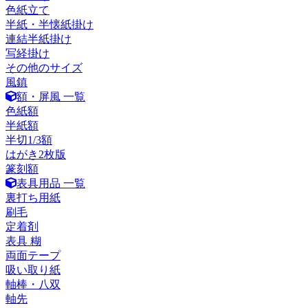
色紙立て
半紙・半懐紙掛け
連結半紙掛け
写経掛け
その他のサイズ
風鎮
額・屏風 一覧
色紙額
半紙額
半切1/3額
はがき2枚版
篆刻額
表具用品 一覧
裏打ち用紙
刷毛
定着剤
表具 糊
両面テープ
吸い取り紙
軸棒・八双
軸先