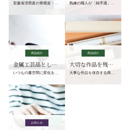
安徽省涇県産の青檀皮・砂田稲藁・清らかな渓流水、熟練手漉き職人の卓越した手漉技術による最高級の純宣紙です。
熟練の職人が「純手漉」で漉きあげる書画紙。宣紙を好まれるお客様向けの棉料単宣に漉きあげました。
商品紹介
商品紹介
金属工芸品としての文鎮
大切な作品を残す作品保存商品
いつもの書空間に変化を与えてくれる、見ているだけで愉しくなる金属工芸品の文鎮をご紹介します。
大事な作品を保存する商品を取りまとめてご紹介ます。
お知らせ