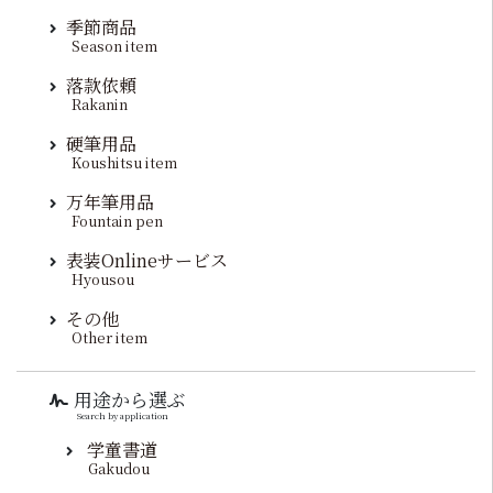
季節商品
Season item
落款依頼
Rakanin
硬筆用品
Koushitsu item
万年筆用品
Fountain pen
表装Onlineサービス
Hyousou
その他
Other item
用途から選ぶ
Search by application
学童書道
Gakudou