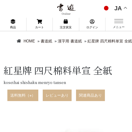
JA
メニュー
商品
カート
注文状況
ログイン
HOME
»
書道紙
»
漢字用 書道紙
»
紅星牌 四尺棉料単宣 全紙
紅星牌 四尺棉料単宣 全紙
koseihai shishaku menryo tansen
送料無料（※）
レビューあり
関連商品あり