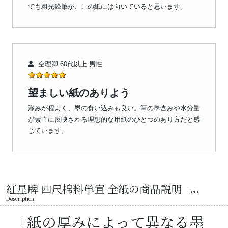
でも粗光鋒筆が、この紙には向いていると思います。
空理卿 60代以上 男性
望ましい紙のありよう
滲みが程よく、墨の食い込みも良い。筆の墨含みや水分量
が素直に反映される理想的な用紙のひとつのあり方だと感
じています。
紅星牌 四尺棉料単宣 全紙の商品説明
Item
Description
「紙の厚みによって異なる墨