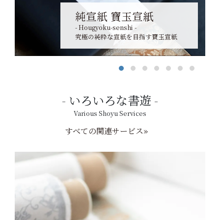
純宣紙 寶玉宣紙
- Hougyoku-senshi -
究極の純粋な宣紙を目指す寶玉宣紙
いろいろな書遊
Various Shoyu Services
すべての関連サービス»