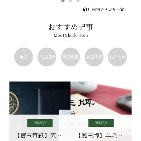
用途別カテゴリ一覧»
おすすめ記事
Meet Shodo item
全て
商品紹介
季節特集
書道特集
お知らせ
商品紹介
商品紹介
【寶玉宣紙】究極の純粋な宣紙を目指す寶玉宣紙
【鳳王牌】羊毛筆×濃墨での揮毫に最適な宣紙系画仙紙