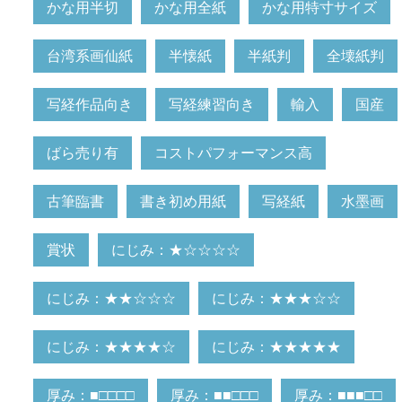
かな用半切
かな用全紙
かな用特寸サイズ
台湾系画仙紙
半懐紙
半紙判
全壊紙判
写経作品向き
写経練習向き
輸入
国産
ばら売り有
コストパフォーマンス高
古筆臨書
書き初め用紙
写経紙
水墨画
賞状
にじみ：★☆☆☆☆
にじみ：★★☆☆☆
にじみ：★★★☆☆
にじみ：★★★★☆
にじみ：★★★★★
厚み：■□□□□
厚み：■■□□□
厚み：■■■□□