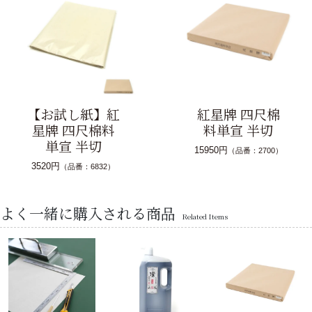
【お試し紙】紅
紅星牌 四尺棉
星牌 四尺棉料
料単宣 半切
単宣 半切
15950円
（品番：2700）
3520円
（品番：6832）
よく一緒に購入される商品
Related Items