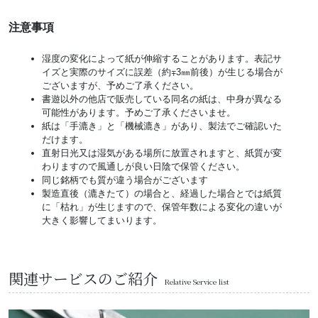
注意事項
湿度の変化によって紙が伸縮することがあります。表記サ
イズと実際のサイズに誤差（約∓3㎜前後）が生じる場合が
ございますが、予めご了承ください。
書遊以外の他店で販売している同名の紙は、中身が異なる
可能性があります。予めご了承くださいませ。
紙は「手漉き」と「機械漉き」があり、製法でご確認いた
だけます。
直射日光又は湿気がある場所に放置されますと、紙質が変
わりますので風通しが良い日陰で保管ください。
同じ銘柄でも質が違う場合がございます
製造直後（漉きたて）の場合と、経過した場合とでは紙質
に「枯れ」が生じますので、保管年数による変化の違いが
大きく影響してまいります。
関連サービスのご紹介
Relative Service list