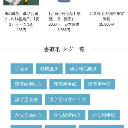
紙の裁断 商品お届
【お買い得商品】墨
紅星牌 四尺棉料単宣
け（約14営業日）1反
液 凜（濃墨）
半切
1カットにつき
2000ml 日本製墨
15,950円
253円
3,388円
書道紙 タグ一覧
手漉き
機械漉き
漢字作品向き
漢字練習向き
漢字用半紙
漢字用半切
漢字用全紙
漢字用特寸サイズ
かな作品向き
かな練習向き
かな用半紙