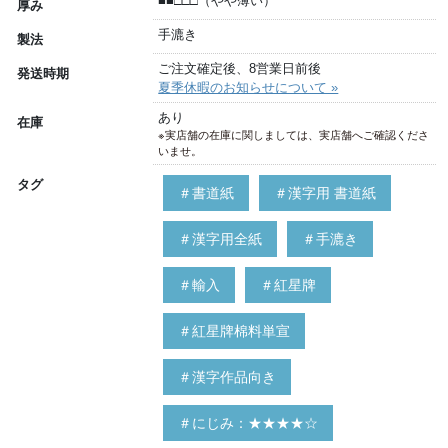
■■□□□（やや薄い）
厚み
手漉き
製法
ご注文確定後、8営業日前後
発送時期
夏季休暇のお知らせについて »
あり
在庫
※実店舗の在庫に関しましては、実店舗へご確認くださ
いませ。
タグ
＃書道紙
＃漢字用 書道紙
＃漢字用全紙
＃手漉き
＃輸入
＃紅星牌
＃紅星牌棉料単宣
＃漢字作品向き
＃にじみ：★★★★☆