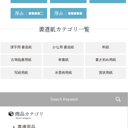
厚み：■■■■□
厚み：■■■■■
書道紙カテゴリ一覧
漢字用 書道紙
かな用 書道紙
料紙
古筆臨書用紙
奉書紙
書き初め用紙
写経用紙
水墨画用紙
賞状用紙
商品カテゴリ
Item Categroy
書道用品