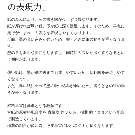
の表現力」
紙の厚みにより、その書き味が少しずつ異なります。
紙が厚ければ厚い程、墨が紙に深く浸透します。そのため、墨色に
奥行が生まれ、力強さを表現しやすくなります。
反面、墨の吸い込みが強いため、書くときに筆の動きが重くなりま
す。
墨の量も沢山必要になりますし、同時にカスレが出やすくなるとい
う傾向があります。
薄い紙は、墨が紙の裏まで到達しやすいため、切れ味を表現しやす
くなります。
また、厚い紙に比べて墨の吸い込みが弱いため、書くときの筆の動
きが軽くなります。
棉料単宣は基準となる種類です。
宣紙の原材料配合率を 青檀皮 約３０％／稲藁 約７０％という配合
で製造しています。
稲藁の割合が多い為、浄皮単宣に比べニジミが多くなります。