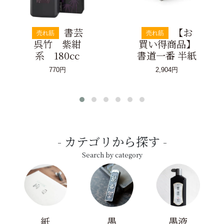
書芸
【お
売れ筋
売れ筋
呉竹 紫紺
買い得商品】
系 180cc
書道一番 半紙
770円
2,904円
カテゴリから探す
Search by category
紙
墨
墨液