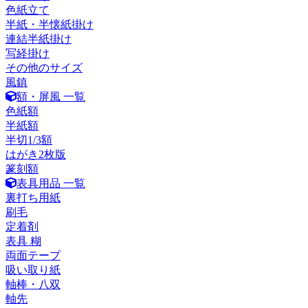
色紙立て
半紙・半懐紙掛け
連結半紙掛け
写経掛け
その他のサイズ
風鎮
額・屏風 一覧
色紙額
半紙額
半切1/3額
はがき2枚版
篆刻額
表具用品 一覧
裏打ち用紙
刷毛
定着剤
表具 糊
両面テープ
吸い取り紙
軸棒・八双
軸先