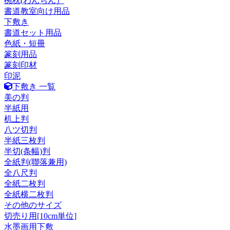
椀枕(わんちん）
書道教室向け用品
下敷き
書道セット用品
色紙・短冊
篆刻用品
篆刻印材
印泥
下敷き 一覧
美の判
半紙用
机上判
八ツ切判
半紙三枚判
半切(条幅)判
全紙判(聯落兼用)
全八尺判
全紙二枚判
全紙横二枚判
その他のサイズ
切売り用[10cm単位]
水墨画用下敷