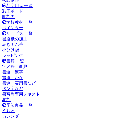
落款依頼
刻字用品 一覧
彩玉ボード
彫刻刀
学校教材 一覧
ポインター
サービス 一覧
書道紙の加工
赤ちゃん筆
小分け袋
ラッピング
書籍 一覧
字／辞／事典
書道 漢字
書道 かな
書道 実用書など
ペン字など
書写教育用テキスト
篆刻
季節商品 一覧
うちわ
カレンダー