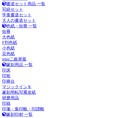
書道セット用品 一覧
写経セット
学童書道セット
大人の書道セット
色紙・短冊 一覧
短冊
大色紙
F判色紙
小色紙
豆色紙
mini二曲屏風
篆刻用品 一覧
印床
印矩
印褥台
マジックインキ
篆刻用転写雁皮紙
研磨用品
印箱
印箋・集印帳・印譜帳
篆刻印材 一覧