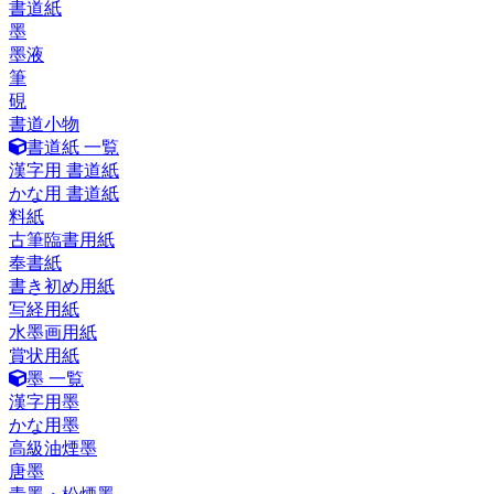
書道紙
墨
墨液
筆
硯
書道小物
書道紙 一覧
漢字用 書道紙
かな用 書道紙
料紙
古筆臨書用紙
奉書紙
書き初め用紙
写経用紙
水墨画用紙
賞状用紙
墨 一覧
漢字用墨
かな用墨
高級油煙墨
唐墨