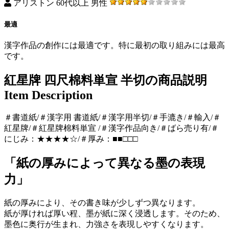
アリストン 60代以上 男性
最適
漢字作品の創作には最適です。特に最初の取り組みには最高
です。
紅星牌 四尺棉料単宣 半切の商品説明
Item Description
＃書道紙/＃漢字用 書道紙/＃漢字用半切/＃手漉き/＃輸入/＃
紅星牌/＃紅星牌棉料単宣 /＃漢字作品向き/＃ばら売り有/＃
にじみ：★★★★☆/＃厚み：■■□□□
「紙の厚みによって異なる墨の表現
力」
紙の厚みにより、その書き味が少しずつ異なります。
紙が厚ければ厚い程、墨が紙に深く浸透します。そのため、
墨色に奥行が生まれ、力強さを表現しやすくなります。