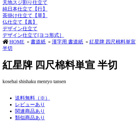
天地スジ割り仕立て
純日本仕立て【行】
茶掛け仕立て【草】
仏仕立て【真】
デザイン仕立て
デザイン仕立て[ヨコ形式］
HOME
»
書道紙
»
漢字用 書道紙
»
紅星牌 四尺棉料単宣
半切
紅星牌 四尺棉料単宣 半切
kosehai shishaku menryo tansen
送料無料（※）
レビューあり
関連商品あり
類似商品あり