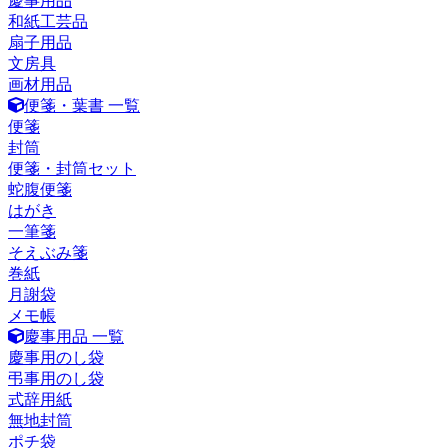
慶事用品
和紙工芸品
扇子用品
文房具
画材用品
便箋・葉書 一覧
便箋
封筒
便箋・封筒セット
蛇腹便箋
はがき
一筆箋
そえぶみ箋
巻紙
月謝袋
メモ帳
慶事用品 一覧
慶事用のし袋
弔事用のし袋
式辞用紙
無地封筒
ポチ袋