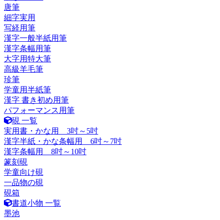
唐筆
細字実用
写経用筆
漢字一般半紙用筆
漢字条幅用筆
大字用特大筆
高級羊毛筆
珍筆
学童用半紙筆
漢字 書き初め用筆
パフォーマンス用筆
硯 一覧
実用書・かな用 3吋～5吋
漢字半紙・かな条幅用 6吋～7吋
漢字条幅用 8吋～10吋
篆刻硯
学童向け硯
一品物の硯
硯箱
書道小物 一覧
墨池