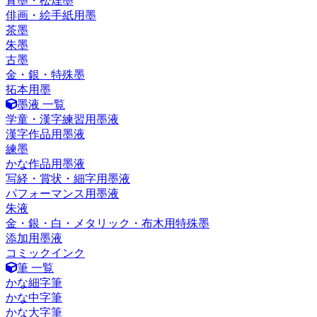
青墨・松煙墨
俳画・絵手紙用墨
茶墨
朱墨
古墨
金・銀・特殊墨
拓本用墨
墨液 一覧
学童・漢字練習用墨液
漢字作品用墨液
練墨
かな作品用墨液
写経・賞状・細字用墨液
パフォーマンス用墨液
朱液
金・銀・白・メタリック・布木用特殊墨
添加用墨液
コミックインク
筆 一覧
かな細字筆
かな中字筆
かな大字筆