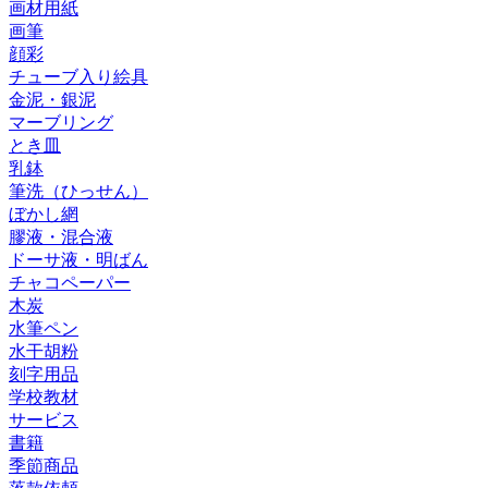
画材用紙
画筆
顔彩
チューブ入り絵具
金泥・銀泥
マーブリング
とき皿
乳鉢
筆洗（ひっせん）
ぼかし網
膠液・混合液
ドーサ液・明ばん
チャコペーパー
木炭
水筆ペン
水干胡粉
刻字用品
学校教材
サービス
書籍
季節商品