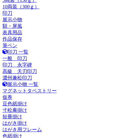
5両装（150ｇ）
10両装（300ｇ）
印刀
展示小物
額・屏風
表具用品
作品保存
筆ペン
印刀 一覧
一般 印刀
印刀 永字碑
高級 天刃印刀
濃州兼松印刀
展示小物 一覧
マグネットタペストリー
仮巻
豆色紙掛け
寸松庵掛け
短冊掛け
はがき掛け
はがき用フレーム
色紙掛け