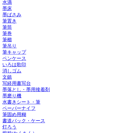
水滴
墨床
墨ばさみ
筆置き
筆筒
筆巻
筆櫛
筆吊り
筆キャップ
ペンケース
いろは歌印
消しゴム
文鎮
写経用書写台
墨落とし・墨用接着剤
墨磨り機
水書きシート・筆
ペーパーナイフ
筆固め用糊
書道バック・ケース
灯ろう