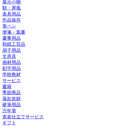
展示小物
額・屏風
表具用品
作品保存
筆ペン
便箋・葉書
慶事用品
和紙工芸品
扇子用品
文房具
画材用品
刻字用品
学校教材
サービス
書籍
季節商品
落款依頼
硬筆用品
万年筆
表装仕立てサービス
ギフト