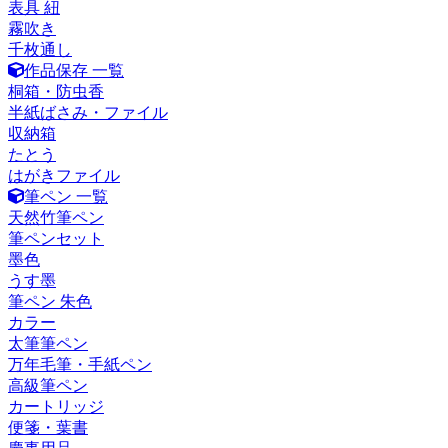
表具 紐
霧吹き
千枚通し
作品保存 一覧
桐箱・防虫香
半紙ばさみ・ファイル
収納箱
たとう
はがきファイル
筆ペン 一覧
天然竹筆ペン
筆ペンセット
墨色
うす墨
筆ペン 朱色
カラー
太筆筆ペン
万年毛筆・手紙ペン
高級筆ペン
カートリッジ
便箋・葉書