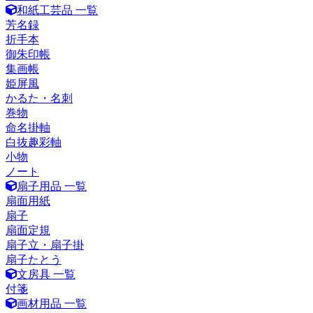
和紙工芸品 一覧
芳名録
折手本
御朱印帳
集画帳
姫屏風
かるた・名刺
巻物
命名掛軸
白抜趣彩軸
小物
ノート
扇子用品 一覧
扇面用紙
扇子
扇面定規
扇子立・扇子掛
扇子たとう
文房具 一覧
付箋
画材用品 一覧