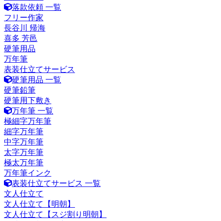
落款依頼 一覧
フリー作家
長谷川 帰海
喜多 芳邑
硬筆用品
万年筆
表装仕立てサービス
硬筆用品 一覧
硬筆鉛筆
硬筆用下敷き
万年筆 一覧
極細字万年筆
細字万年筆
中字万年筆
太字万年筆
極太万年筆
万年筆インク
表装仕立てサービス 一覧
文人仕立て
文人仕立て【明朝】
文人仕立て【スジ割り明朝】