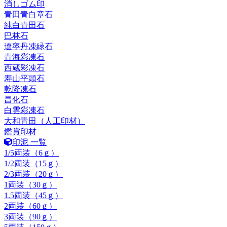
消しゴム印
青田青白章石
純白青田石
巴林石
遼寧丹凍緑石
青海彩凍石
西蔵彩凍石
寿山平頭石
乾隆凍石
昌化石
白雲彩凍石
大和青田（人工印材）
鑑賞印材
印泥 一覧
1/5両装（6ｇ）
1/2両装（15ｇ）
2/3両装（20ｇ）
1両装（30ｇ）
1.5両装（45ｇ）
2両装（60ｇ）
3両装（90ｇ）