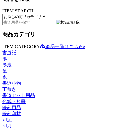
ITEM SEARCH
商品カテゴリ
ITEM CATEGORY
商品一覧はこちら»
書道紙
墨
墨液
筆
硯
書道小物
下敷き
書道セット用品
色紙・短冊
篆刻用品
篆刻印材
印泥
印刀