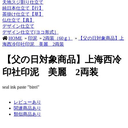
天地スジ割り仕立て
純日本仕立て【行】
茶掛け仕立て【草】
仏仕立て【真】
デザイン仕立て
デザイン仕立て[ヨコ形式］
HOME
»
印泥
»
2両装（60ｇ）
»
【父の日対象商品】上
海西冷印社印泥 美麗 2両装
【父の日対象商品】上海西冷
印社印泥 美麗 2両装
seal ink paste "birei"
レビューあり
関連商品あり
類似商品あり