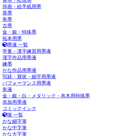
青墨・松煙墨
俳画・絵手紙用墨
茶墨
朱墨
古墨
金・銀・特殊墨
拓本用墨
墨液 一覧
学童・漢字練習用墨液
漢字作品用墨液
練墨
かな作品用墨液
写経・賞状・細字用墨液
パフォーマンス用墨液
朱液
金・銀・白・メタリック・布木用特殊墨
添加用墨液
コミックインク
筆 一覧
かな細字筆
かな中字筆
かな大字筆