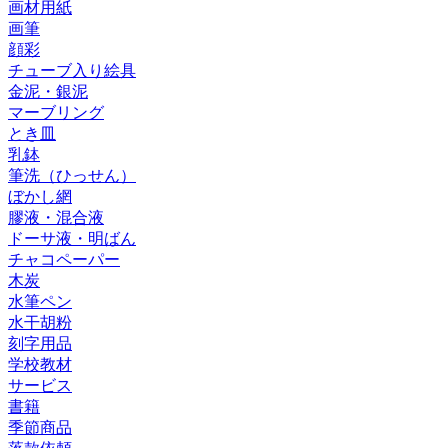
画材用紙
画筆
顔彩
チューブ入り絵具
金泥・銀泥
マーブリング
とき皿
乳鉢
筆洗（ひっせん）
ぼかし網
膠液・混合液
ドーサ液・明ばん
チャコペーパー
木炭
水筆ペン
水干胡粉
刻字用品
学校教材
サービス
書籍
季節商品