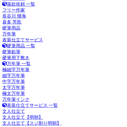
落款依頼 一覧
フリー作家
長谷川 帰海
喜多 芳邑
硬筆用品
万年筆
表装仕立てサービス
硬筆用品 一覧
硬筆鉛筆
硬筆用下敷き
万年筆 一覧
極細字万年筆
細字万年筆
中字万年筆
太字万年筆
極太万年筆
万年筆インク
表装仕立てサービス 一覧
文人仕立て
文人仕立て【明朝】
文人仕立て【スジ割り明朝】