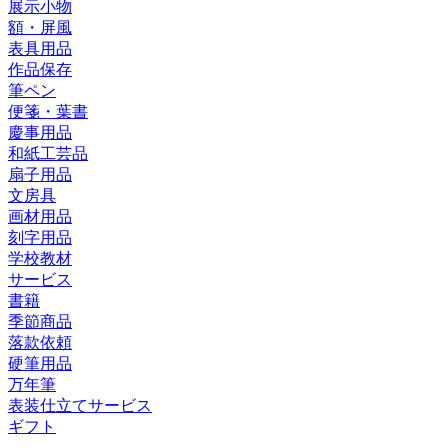
展示小物
額・屏風
表具用品
作品保存
筆ペン
便箋・葉書
慶事用品
和紙工芸品
扇子用品
文房具
画材用品
刻字用品
学校教材
サービス
書籍
季節商品
落款依頼
硬筆用品
万年筆
表装仕立てサービス
ギフト