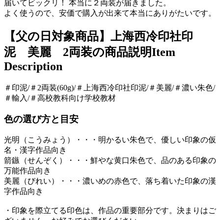
届いてビックリ！ 本当に２両装が届きました。
よく使うので、安価で購入が出来て本当にありがたいです。
【父の日対象商品】上海西冷印社印
泥 美麗 2両装の商品説明
Item
Description
＃印泥/＃2両装(60g)/＃上海西冷印社印泥/＃美麗/＃濃い朱色/
＃輸入/＃高校教科向け学校教材
色の選び方と目安
光明（こうみょう）・・・明かるい朱色で、優しい印象の仮
名・漢字作品向き
箭鏃（せんぞく）・・・鮮やな黄口朱色で、品のある印象の
万能作品向き
美麗（びれい）・・・濃いめの赤色で、落ち着いた印象の漢
字作品向き
・印象を際立てる印色は、作品の重要部分です。決まりはご