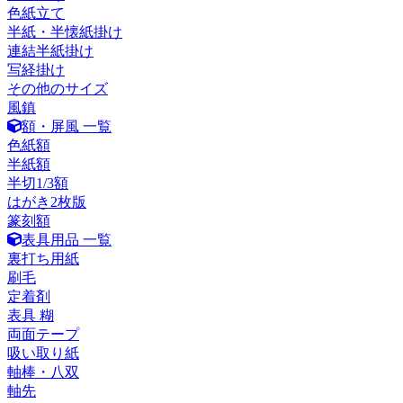
色紙立て
半紙・半懐紙掛け
連結半紙掛け
写経掛け
その他のサイズ
風鎮
額・屏風 一覧
色紙額
半紙額
半切1/3額
はがき2枚版
篆刻額
表具用品 一覧
裏打ち用紙
刷毛
定着剤
表具 糊
両面テープ
吸い取り紙
軸棒・八双
軸先