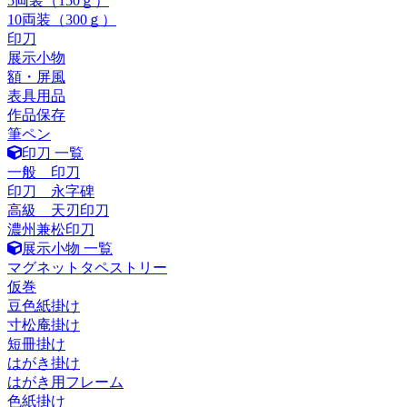
5両装（150ｇ）
10両装（300ｇ）
印刀
展示小物
額・屏風
表具用品
作品保存
筆ペン
印刀 一覧
一般 印刀
印刀 永字碑
高級 天刃印刀
濃州兼松印刀
展示小物 一覧
マグネットタペストリー
仮巻
豆色紙掛け
寸松庵掛け
短冊掛け
はがき掛け
はがき用フレーム
色紙掛け