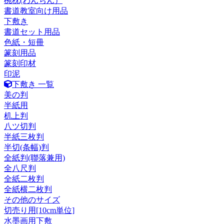
椀枕(わんちん）
書道教室向け用品
下敷き
書道セット用品
色紙・短冊
篆刻用品
篆刻印材
印泥
下敷き 一覧
美の判
半紙用
机上判
八ツ切判
半紙三枚判
半切(条幅)判
全紙判(聯落兼用)
全八尺判
全紙二枚判
全紙横二枚判
その他のサイズ
切売り用[10cm単位]
水墨画用下敷