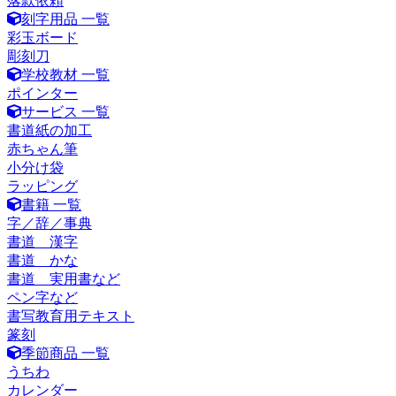
落款依頼
刻字用品 一覧
彩玉ボード
彫刻刀
学校教材 一覧
ポインター
サービス 一覧
書道紙の加工
赤ちゃん筆
小分け袋
ラッピング
書籍 一覧
字／辞／事典
書道 漢字
書道 かな
書道 実用書など
ペン字など
書写教育用テキスト
篆刻
季節商品 一覧
うちわ
カレンダー