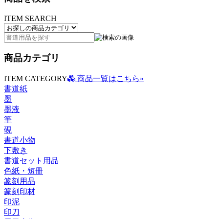
ITEM SEARCH
商品カテゴリ
ITEM CATEGORY
商品一覧はこちら»
書道紙
墨
墨液
筆
硯
書道小物
下敷き
書道セット用品
色紙・短冊
篆刻用品
篆刻印材
印泥
印刀