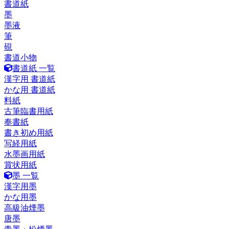
書道紙
墨
墨液
筆
硯
書道小物
書道紙 一覧
漢字用 書道紙
かな用 書道紙
料紙
古筆臨書用紙
奉書紙
書き初め用紙
写経用紙
水墨画用紙
賞状用紙
墨 一覧
漢字用墨
かな用墨
高級油煙墨
唐墨