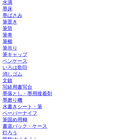
水滴
墨床
墨ばさみ
筆置き
筆筒
筆巻
筆櫛
筆吊り
筆キャップ
ペンケース
いろは歌印
消しゴム
文鎮
写経用書写台
墨落とし・墨用接着剤
墨磨り機
水書きシート・筆
ペーパーナイフ
筆固め用糊
書道バック・ケース
灯ろう