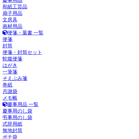
慶事用品
和紙工芸品
扇子用品
文房具
画材用品
便箋・葉書 一覧
便箋
封筒
便箋・封筒セット
蛇腹便箋
はがき
一筆箋
そえぶみ箋
巻紙
月謝袋
メモ帳
慶事用品 一覧
慶事用のし袋
弔事用のし袋
式辞用紙
無地封筒
ポチ袋