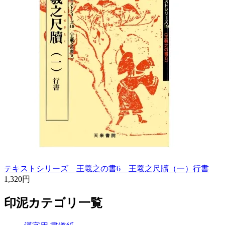
テキストシリーズ 王羲之の書6 王羲之尺牘（一）行書
1,320円
印泥カテゴリ一覧