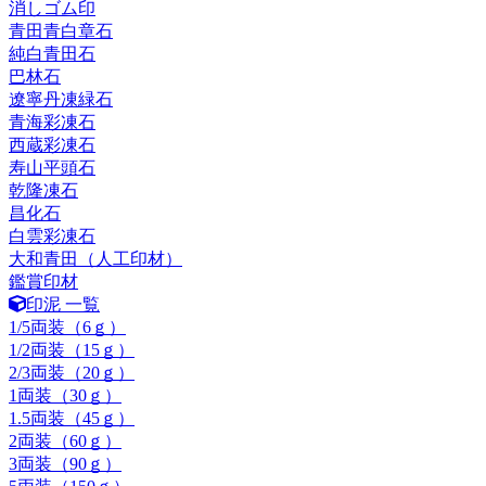
消しゴム印
青田青白章石
純白青田石
巴林石
遼寧丹凍緑石
青海彩凍石
西蔵彩凍石
寿山平頭石
乾隆凍石
昌化石
白雲彩凍石
大和青田（人工印材）
鑑賞印材
印泥 一覧
1/5両装（6ｇ）
1/2両装（15ｇ）
2/3両装（20ｇ）
1両装（30ｇ）
1.5両装（45ｇ）
2両装（60ｇ）
3両装（90ｇ）