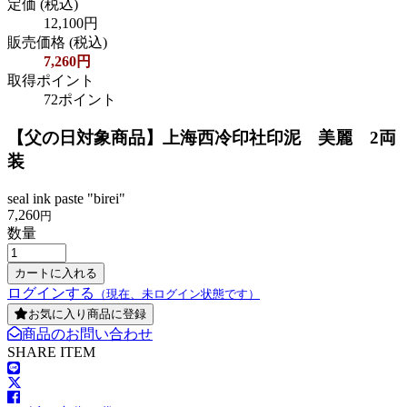
定価
(税込)
12,100円
販売価格
(税込)
7,260円
取得ポイント
72ポイント
【父の日対象商品】上海西冷印社印泥 美麗 2両
装
seal ink paste "birei"
7,260
円
数量
ログインする
（現在、未ログイン状態です）
お気に入り商品に登録
商品のお問い合わせ
SHARE ITEM