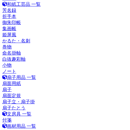
和紙工芸品 一覧
芳名録
折手本
御朱印帳
集画帳
姫屏風
かるた・名刺
巻物
命名掛軸
白抜趣彩軸
小物
ノート
扇子用品 一覧
扇面用紙
扇子
扇面定規
扇子立・扇子掛
扇子たとう
文房具 一覧
付箋
画材用品 一覧