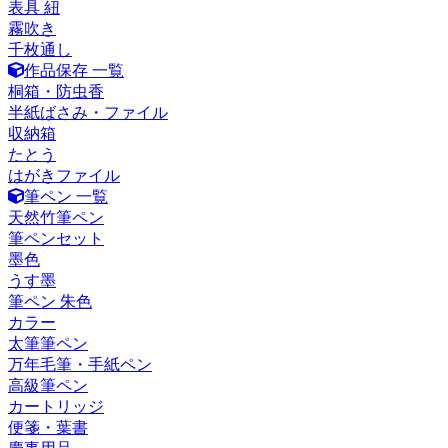
表具 紐
霧吹き
千枚通し
作品保存 一覧
桐箱・防虫香
半紙ばさみ・ファイル
収納箱
たとう
はがきファイル
筆ペン 一覧
天然竹筆ペン
筆ペンセット
墨色
うす墨
筆ペン 朱色
カラー
太筆筆ペン
万年毛筆・手紙ペン
高級筆ペン
カートリッジ
便箋・葉書