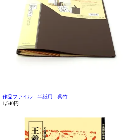
作品ファイル 半紙用 呉竹
1,540円