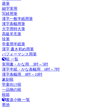
唐筆
細字実用
写経用筆
漢字一般半紙用筆
漢字条幅用筆
大字用特大筆
高級羊毛筆
珍筆
学童用半紙筆
漢字 書き初め用筆
パフォーマンス用筆
硯 一覧
実用書・かな用 3吋～5吋
漢字半紙・かな条幅用 6吋～7吋
漢字条幅用 8吋～10吋
篆刻硯
学童向け硯
一品物の硯
硯箱
書道小物 一覧
墨池