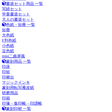
書道セット用品 一覧
写経セット
学童書道セット
大人の書道セット
色紙・短冊 一覧
短冊
大色紙
F判色紙
小色紙
豆色紙
mini二曲屏風
篆刻用品 一覧
印床
印矩
印褥台
マジックインキ
篆刻用転写雁皮紙
研磨用品
印箱
印箋・集印帳・印譜帳
篆刻印材 一覧