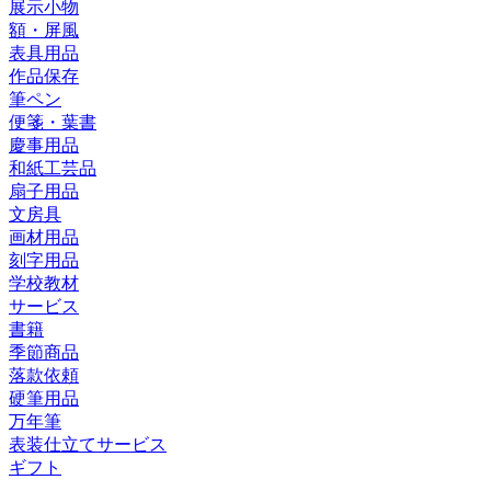
展示小物
額・屏風
表具用品
作品保存
筆ペン
便箋・葉書
慶事用品
和紙工芸品
扇子用品
文房具
画材用品
刻字用品
学校教材
サービス
書籍
季節商品
落款依頼
硬筆用品
万年筆
表装仕立てサービス
ギフト