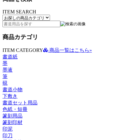
ITEM SEARCH
商品カテゴリ
ITEM CATEGORY
商品一覧はこちら»
書道紙
墨
墨液
筆
硯
書道小物
下敷き
書道セット用品
色紙・短冊
篆刻用品
篆刻印材
印泥
印刀