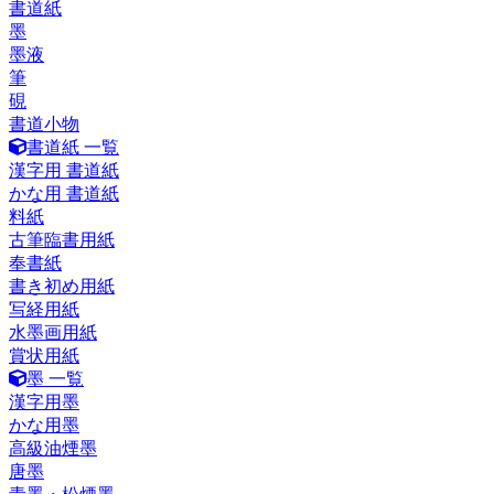
書道紙
墨
墨液
筆
硯
書道小物
書道紙 一覧
漢字用 書道紙
かな用 書道紙
料紙
古筆臨書用紙
奉書紙
書き初め用紙
写経用紙
水墨画用紙
賞状用紙
墨 一覧
漢字用墨
かな用墨
高級油煙墨
唐墨