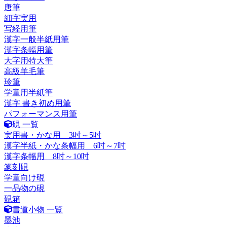
唐筆
細字実用
写経用筆
漢字一般半紙用筆
漢字条幅用筆
大字用特大筆
高級羊毛筆
珍筆
学童用半紙筆
漢字 書き初め用筆
パフォーマンス用筆
硯 一覧
実用書・かな用 3吋～5吋
漢字半紙・かな条幅用 6吋～7吋
漢字条幅用 8吋～10吋
篆刻硯
学童向け硯
一品物の硯
硯箱
書道小物 一覧
墨池