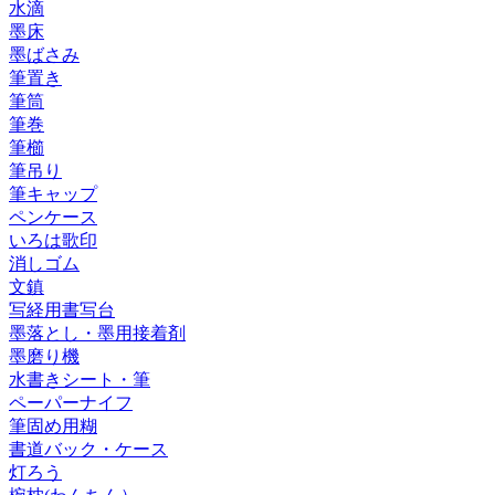
水滴
墨床
墨ばさみ
筆置き
筆筒
筆巻
筆櫛
筆吊り
筆キャップ
ペンケース
いろは歌印
消しゴム
文鎮
写経用書写台
墨落とし・墨用接着剤
墨磨り機
水書きシート・筆
ペーパーナイフ
筆固め用糊
書道バック・ケース
灯ろう