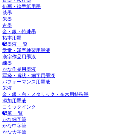
青墨・松煙墨
俳画・絵手紙用墨
茶墨
朱墨
古墨
金・銀・特殊墨
拓本用墨
墨液 一覧
学童・漢字練習用墨液
漢字作品用墨液
練墨
かな作品用墨液
写経・賞状・細字用墨液
パフォーマンス用墨液
朱液
金・銀・白・メタリック・布木用特殊墨
添加用墨液
コミックインク
筆 一覧
かな細字筆
かな中字筆
かな大字筆