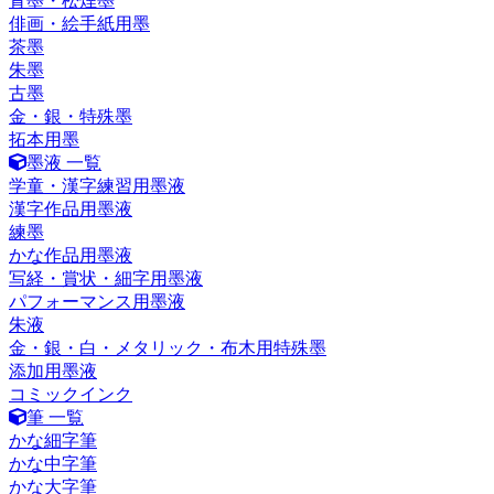
青墨・松煙墨
俳画・絵手紙用墨
茶墨
朱墨
古墨
金・銀・特殊墨
拓本用墨
墨液 一覧
学童・漢字練習用墨液
漢字作品用墨液
練墨
かな作品用墨液
写経・賞状・細字用墨液
パフォーマンス用墨液
朱液
金・銀・白・メタリック・布木用特殊墨
添加用墨液
コミックインク
筆 一覧
かな細字筆
かな中字筆
かな大字筆