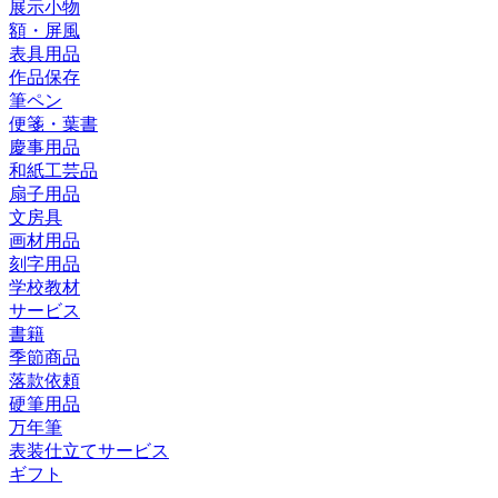
展示小物
額・屏風
表具用品
作品保存
筆ペン
便箋・葉書
慶事用品
和紙工芸品
扇子用品
文房具
画材用品
刻字用品
学校教材
サービス
書籍
季節商品
落款依頼
硬筆用品
万年筆
表装仕立てサービス
ギフト