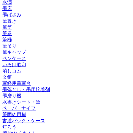
水滴
墨床
墨ばさみ
筆置き
筆筒
筆巻
筆櫛
筆吊り
筆キャップ
ペンケース
いろは歌印
消しゴム
文鎮
写経用書写台
墨落とし・墨用接着剤
墨磨り機
水書きシート・筆
ペーパーナイフ
筆固め用糊
書道バック・ケース
灯ろう