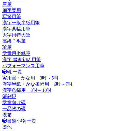
唐筆
細字実用
写経用筆
漢字一般半紙用筆
漢字条幅用筆
大字用特大筆
高級羊毛筆
珍筆
学童用半紙筆
漢字 書き初め用筆
パフォーマンス用筆
硯 一覧
実用書・かな用 3吋～5吋
漢字半紙・かな条幅用 6吋～7吋
漢字条幅用 8吋～10吋
篆刻硯
学童向け硯
一品物の硯
硯箱
書道小物 一覧
墨池