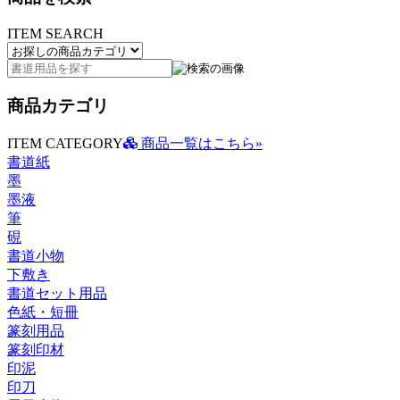
ITEM SEARCH
商品カテゴリ
ITEM CATEGORY
商品一覧はこちら»
書道紙
墨
墨液
筆
硯
書道小物
下敷き
書道セット用品
色紙・短冊
篆刻用品
篆刻印材
印泥
印刀