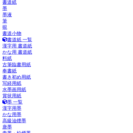
書道紙
墨
墨液
筆
硯
書道小物
書道紙 一覧
漢字用 書道紙
かな用 書道紙
料紙
古筆臨書用紙
奉書紙
書き初め用紙
写経用紙
水墨画用紙
賞状用紙
墨 一覧
漢字用墨
かな用墨
高級油煙墨
唐墨