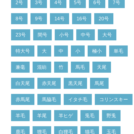
2号
3号
4号
5号
6号
7号
8号
9号
14号
16号
20号
23号
間号
小号
中号
大号
特大号
大
中
小
極小
単毛
兼毫
混紡
竹
馬毛
天尾
白天尾
赤天尾
黒天尾
馬尾
赤馬尾
馬脇毛
イタチ毛
コリンスキー
羊毛
羊尾
羊ヒゲ
兎毛
野兎
鹿毛
狸毛
白狸毛
猫毛
玉毛