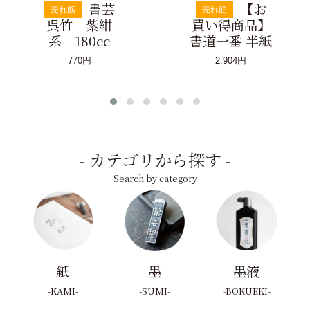
書芸
【お
売れ筋
売れ筋
呉竹 紫紺
買い得商品】
系 180cc
書道一番 半紙
770円
2,904円
カテゴリから探す
Search by category
紙
墨
墨液
KAMI
SUMI
BOKUEKI