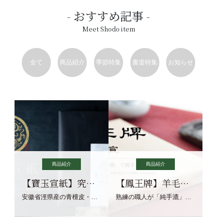
おすすめ記事
Meet Shodo item
全て
商品紹介
季節特集
書道特集
お知らせ
商品紹介
商品紹介
【寶玉宣紙】究極の純粋な宣紙を目指す寶玉宣紙
【鳳王牌】羊毛筆×濃墨での揮毫に最適な宣紙系画仙紙
安徽省涇県産の青檀皮・砂田稲藁・清らかな渓流水、熟練手漉き職人の卓越した手漉技術による最高級の純宣紙です。
熟練の職人が「純手漉」で漉きあげる書画紙。宣紙を好まれるお客様向けの棉料単宣に漉きあげました。