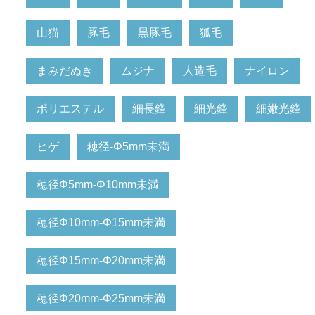
山猫
豚毛
黒豚毛
狐毛
まみだぬき
ムジナ
人造毛
ナイロン
ポリエステル
細長鋒
細光鋒
細嫩光鋒
ヒゲ
穂径-Φ5mm未満
穂径Φ5mm-Φ10mm未満
穂径Φ10mm-Φ15mm未満
穂径Φ15mm-Φ20mm未満
穂径Φ20mm-Φ25mm未満