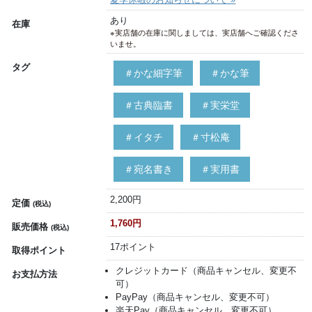
あり
在庫
※実店舗の在庫に関しましては、実店舗へご確認くださ
いませ。
タグ
＃かな細字筆
＃かな筆
＃古典臨書
＃実栄堂
＃イタチ
＃寸松庵
＃宛名書き
＃実用書
2,200円
定価
(税込)
1,760円
販売価格
(税込)
17ポイント
取得ポイント
クレジットカード（商品キャンセル、変更不
お支払方法
可）
PayPay（商品キャンセル、変更不可）
楽天Pay（商品キャンセル、変更不可）