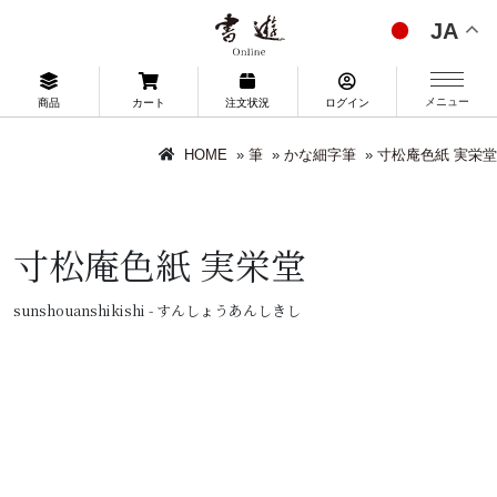
JA
メニュー
商品
カート
注文状況
ログイン
HOME
»
筆
»
かな細字筆
»
寸松庵色紙 実栄堂
寸松庵色紙 実栄堂
sunshouanshikishi - すんしょうあんしきし