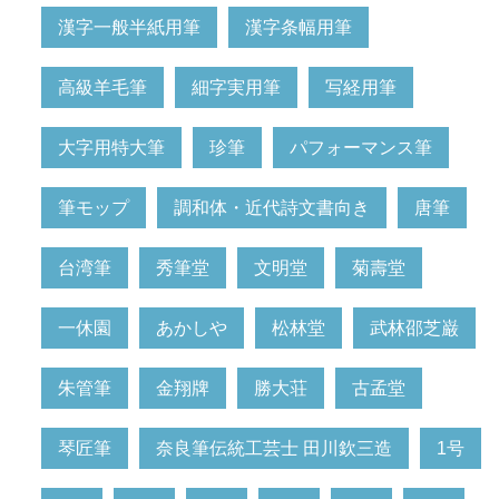
漢字一般半紙用筆
漢字条幅用筆
高級羊毛筆
細字実用筆
写経用筆
大字用特大筆
珍筆
パフォーマンス筆
筆モップ
調和体・近代詩文書向き
唐筆
台湾筆
秀筆堂
文明堂
菊壽堂
一休園
あかしや
松林堂
武林邵芝巌
朱管筆
金翔牌
勝大荘
古孟堂
琴匠筆
奈良筆伝統工芸士 田川欽三造
1号