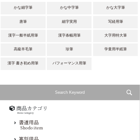
かな細字筆
かな中字筆
かな大字筆
唐筆
細字実用
写経用筆
漢字一般半紙用筆
漢字条幅用筆
大字用特大筆
高級羊毛筆
珍筆
学童用半紙筆
漢字 書き初め用筆
パフォーマンス用筆
商品カテゴリ
Item Categroy
書道用品
Shodo item
篆刻用品