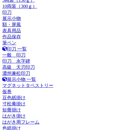
5両装（150ｇ）
10両装（300ｇ）
印刀
展示小物
額・屏風
表具用品
作品保存
筆ペン
印刀 一覧
一般 印刀
印刀 永字碑
高級 天刃印刀
濃州兼松印刀
展示小物 一覧
マグネットタペストリー
仮巻
豆色紙掛け
寸松庵掛け
短冊掛け
はがき掛け
はがき用フレーム
色紙掛け