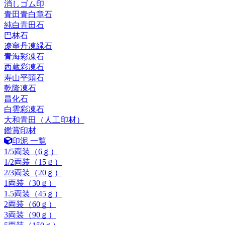
消しゴム印
青田青白章石
純白青田石
巴林石
遼寧丹凍緑石
青海彩凍石
西蔵彩凍石
寿山平頭石
乾隆凍石
昌化石
白雲彩凍石
大和青田（人工印材）
鑑賞印材
印泥 一覧
1/5両装（6ｇ）
1/2両装（15ｇ）
2/3両装（20ｇ）
1両装（30ｇ）
1.5両装（45ｇ）
2両装（60ｇ）
3両装（90ｇ）