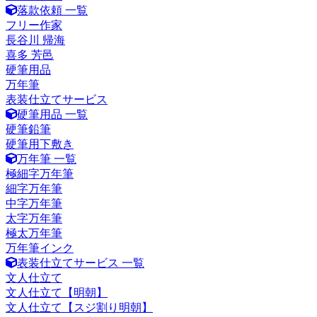
落款依頼 一覧
フリー作家
長谷川 帰海
喜多 芳邑
硬筆用品
万年筆
表装仕立てサービス
硬筆用品 一覧
硬筆鉛筆
硬筆用下敷き
万年筆 一覧
極細字万年筆
細字万年筆
中字万年筆
太字万年筆
極太万年筆
万年筆インク
表装仕立てサービス 一覧
文人仕立て
文人仕立て【明朝】
文人仕立て【スジ割り明朝】