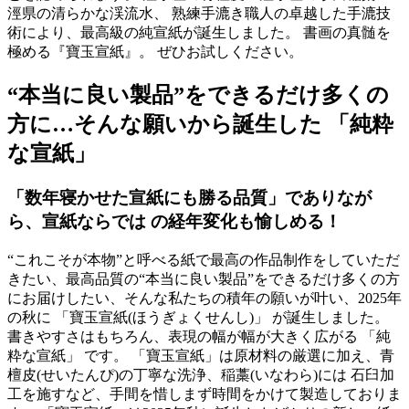
涇県の清らかな渓流水、 熟練手漉き職人の卓越した手漉技
術により、最高級の純宣紙が誕生しました。 書画の真髄を
極める『寶玉宣紙』。 ぜひお試しください。
“本当に良い製品”をできるだけ多くの
方に…そんな願いから誕生した 「純粋
な宣紙」
「数年寝かせた宣紙にも勝る品質」でありなが
ら、宣紙ならでは の経年変化も愉しめる！
“これこそが本物”と呼べる紙で最高の作品制作をしていただ
きたい、最高品質の“本当に良い製品”をできるだけ多くの方
にお届けしたい、そんな私たちの積年の願いが叶い、2025年
の秋に 「寶玉宣紙(ほうぎょくせんし)」 が誕生しました。
書きやすさはもちろん、表現の幅が幅が大きく広がる 「純
粋な宣紙」 です。 「寶玉宣紙」は原材料の厳選に加え、青
檀皮(せいたんぴ)の丁寧な洗浄、稲藁(いなわら)には 石臼加
工を施すなど、手間を惜しまず時間をかけて製造しておりま