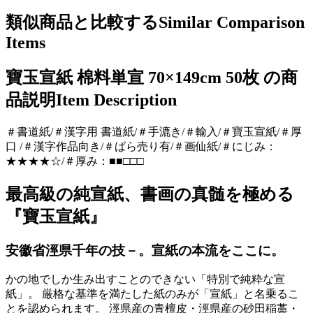
類似商品と比較する
Similar Comparison
Items
寶玉宣紙 棉料単宣 70×149cm 50枚 の商
品説明
Item Description
＃書道紙/＃漢字用 書道紙/＃手漉き/＃輸入/＃寶玉宣紙/＃厚
口 /＃漢字作品向き/＃ばら売り有/＃画仙紙/＃にじみ：
★★★★☆/＃厚み：■■□□□
最高級の純宣紙、書画の真髄を極める
『寶玉宣紙』
安徽省涇県千年の技－。宣紙の本流をここに。
かの地でしか生み出すことのできない「特別で純粋な宣
紙」。 厳格な基準を満たした紙のみが「宣紙」と名乗るこ
とを認められます。 涇県産の青檀皮・涇県産の砂田稲藁・