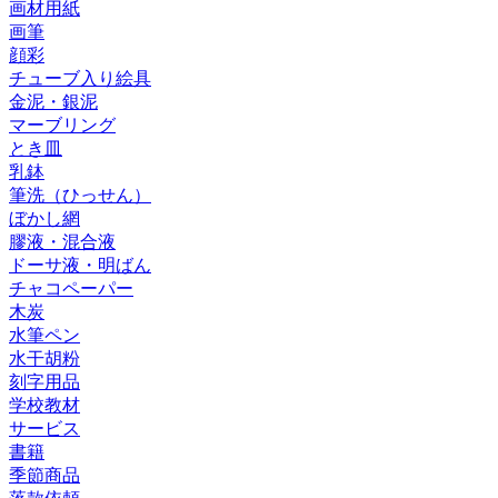
画材用紙
画筆
顔彩
チューブ入り絵具
金泥・銀泥
マーブリング
とき皿
乳鉢
筆洗（ひっせん）
ぼかし網
膠液・混合液
ドーサ液・明ばん
チャコペーパー
木炭
水筆ペン
水干胡粉
刻字用品
学校教材
サービス
書籍
季節商品