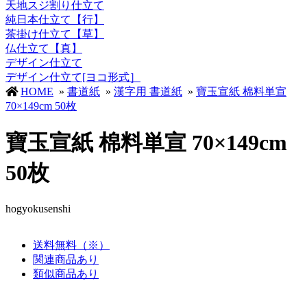
天地スジ割り仕立て
純日本仕立て【行】
茶掛け仕立て【草】
仏仕立て【真】
デザイン仕立て
デザイン仕立て[ヨコ形式］
HOME
»
書道紙
»
漢字用 書道紙
»
寶玉宣紙 棉料単宣
70×149cm 50枚
寶玉宣紙 棉料単宣 70×149cm
50枚
hogyokusenshi
送料無料（※）
関連商品あり
類似商品あり