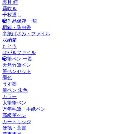
表具 紐
霧吹き
千枚通し
作品保存 一覧
桐箱・防虫香
半紙ばさみ・ファイル
収納箱
たとう
はがきファイル
筆ペン 一覧
天然竹筆ペン
筆ペンセット
墨色
うす墨
筆ペン 朱色
カラー
太筆筆ペン
万年毛筆・手紙ペン
高級筆ペン
カートリッジ
便箋・葉書