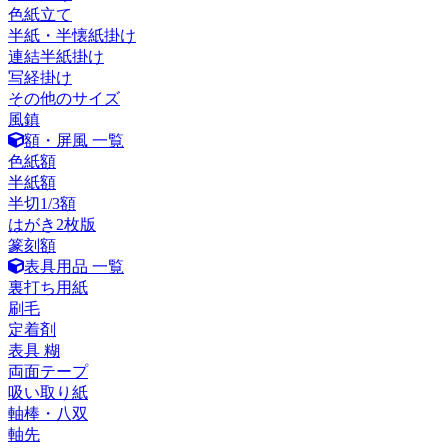
色紙立て
半紙・半懐紙掛け
連結半紙掛け
写経掛け
その他のサイズ
風鎮
額・屏風 一覧
色紙額
半紙額
半切1/3額
はがき2枚版
篆刻額
表具用品 一覧
裏打ち用紙
刷毛
定着剤
表具 糊
両面テープ
吸い取り紙
軸棒・八双
軸先