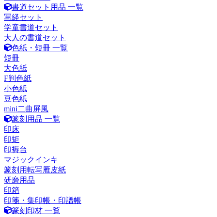
書道セット用品 一覧
写経セット
学童書道セット
大人の書道セット
色紙・短冊 一覧
短冊
大色紙
F判色紙
小色紙
豆色紙
mini二曲屏風
篆刻用品 一覧
印床
印矩
印褥台
マジックインキ
篆刻用転写雁皮紙
研磨用品
印箱
印箋・集印帳・印譜帳
篆刻印材 一覧