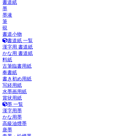
書道紙
墨
墨液
筆
硯
書道小物
書道紙 一覧
漢字用 書道紙
かな用 書道紙
料紙
古筆臨書用紙
奉書紙
書き初め用紙
写経用紙
水墨画用紙
賞状用紙
墨 一覧
漢字用墨
かな用墨
高級油煙墨
唐墨