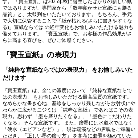
す。 「寶玉宣紙」は2025年秋に誕生したばかりの新しい紙
ではありますが、専門家から 「数年寝かせた宣紙にも勝る
品質」と、太鼓判をいただいております。 もちろん、手元
で大切に保管することで「紙が枯れる(さらに書きやすくな
る)」宣紙ならでは の経年変化もお愉しみいただける魅力も
備えております。 「寶玉宣紙」で、お客様の作品効果がさ
らに高まる喜びを、ぜひご体感ください。
『寶玉宣紙』の表現力
「純粋な宣紙ならではの表現力」 をお愉しみいた
だけます
『寶玉宣紙』は、全ての濃度において 「純粋な宣紙ならで
はの表現力」 をお愉しみいただける最高品質の宣紙です。
なめらかな書き心地、基線をしっかり残しながら放射状にや
わらかに広がるニジミは 「純粋な宣紙」 であればこその表
現力。思わず 「墨を磨りたくなる」、「墨色にこだわりた
くなる」 そんな宣紙です。 また、磨墨には水道水ではなく
「硬水（エビアンなど）」、硯は端溪などの唐硯をご準備い
ただき、「正しい墨の磨り方」 を参考に磨墨を極めていた