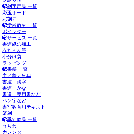
落款依頼
刻字用品 一覧
彩玉ボード
彫刻刀
学校教材 一覧
ポインター
サービス 一覧
書道紙の加工
赤ちゃん筆
小分け袋
ラッピング
書籍 一覧
字／辞／事典
書道 漢字
書道 かな
書道 実用書など
ペン字など
書写教育用テキスト
篆刻
季節商品 一覧
うちわ
カレンダー