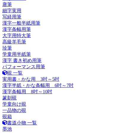
唐筆
細字実用
写経用筆
漢字一般半紙用筆
漢字条幅用筆
大字用特大筆
高級羊毛筆
珍筆
学童用半紙筆
漢字 書き初め用筆
パフォーマンス用筆
硯 一覧
実用書・かな用 3吋～5吋
漢字半紙・かな条幅用 6吋～7吋
漢字条幅用 8吋～10吋
篆刻硯
学童向け硯
一品物の硯
硯箱
書道小物 一覧
墨池