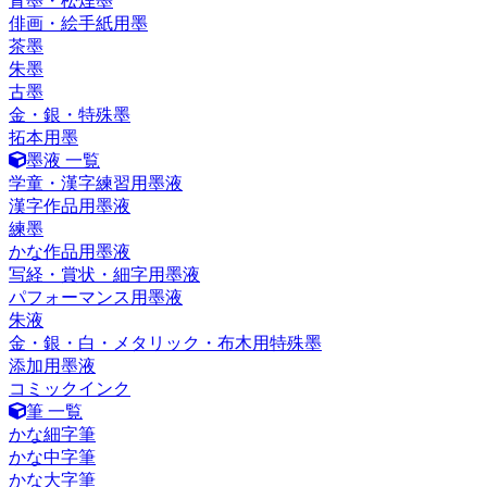
青墨・松煙墨
俳画・絵手紙用墨
茶墨
朱墨
古墨
金・銀・特殊墨
拓本用墨
墨液 一覧
学童・漢字練習用墨液
漢字作品用墨液
練墨
かな作品用墨液
写経・賞状・細字用墨液
パフォーマンス用墨液
朱液
金・銀・白・メタリック・布木用特殊墨
添加用墨液
コミックインク
筆 一覧
かな細字筆
かな中字筆
かな大字筆