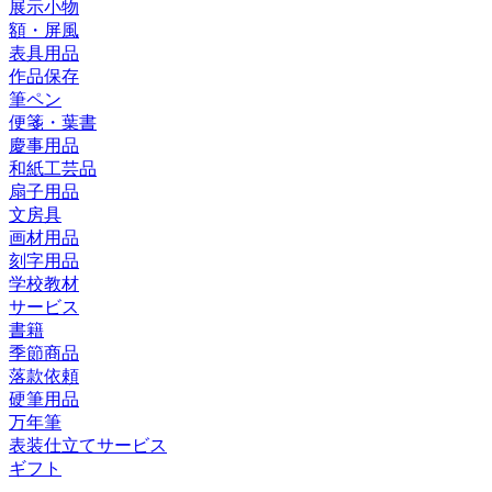
展示小物
額・屏風
表具用品
作品保存
筆ペン
便箋・葉書
慶事用品
和紙工芸品
扇子用品
文房具
画材用品
刻字用品
学校教材
サービス
書籍
季節商品
落款依頼
硬筆用品
万年筆
表装仕立てサービス
ギフト