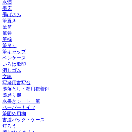
水滴
墨床
墨ばさみ
筆置き
筆筒
筆巻
筆櫛
筆吊り
筆キャップ
ペンケース
いろは歌印
消しゴム
文鎮
写経用書写台
墨落とし・墨用接着剤
墨磨り機
水書きシート・筆
ペーパーナイフ
筆固め用糊
書道バック・ケース
灯ろう