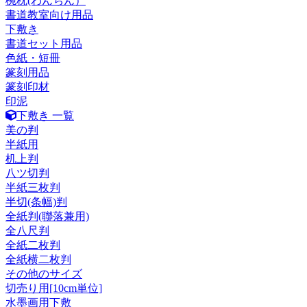
椀枕(わんちん）
書道教室向け用品
下敷き
書道セット用品
色紙・短冊
篆刻用品
篆刻印材
印泥
下敷き 一覧
美の判
半紙用
机上判
八ツ切判
半紙三枚判
半切(条幅)判
全紙判(聯落兼用)
全八尺判
全紙二枚判
全紙横二枚判
その他のサイズ
切売り用[10cm単位]
水墨画用下敷