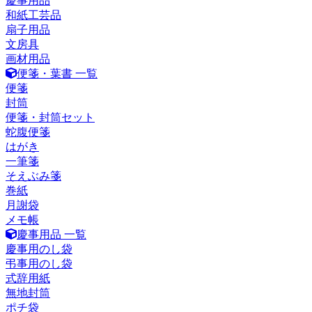
慶事用品
和紙工芸品
扇子用品
文房具
画材用品
便箋・葉書 一覧
便箋
封筒
便箋・封筒セット
蛇腹便箋
はがき
一筆箋
そえぶみ箋
巻紙
月謝袋
メモ帳
慶事用品 一覧
慶事用のし袋
弔事用のし袋
式辞用紙
無地封筒
ポチ袋