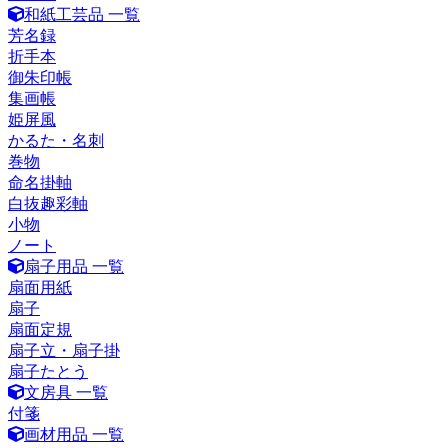
和紙工芸品 一覧
芳名録
折手本
御朱印帳
集画帳
姫屏風
かるた・名刺
巻物
命名掛軸
白抜趣彩軸
小物
ノート
扇子用品 一覧
扇面用紙
扇子
扇面定規
扇子立・扇子掛
扇子たとう
文房具 一覧
付箋
画材用品 一覧