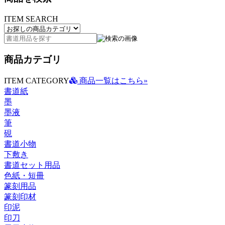
ITEM SEARCH
商品カテゴリ
ITEM CATEGORY
商品一覧はこちら»
書道紙
墨
墨液
筆
硯
書道小物
下敷き
書道セット用品
色紙・短冊
篆刻用品
篆刻印材
印泥
印刀