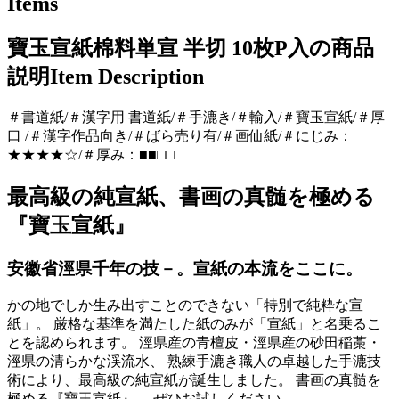
Items
寶玉宣紙棉料単宣 半切 10枚P入の商品
説明
Item Description
＃書道紙/＃漢字用 書道紙/＃手漉き/＃輸入/＃寶玉宣紙/＃厚
口 /＃漢字作品向き/＃ばら売り有/＃画仙紙/＃にじみ：
★★★★☆/＃厚み：■■□□□
最高級の純宣紙、書画の真髄を極める
『寶玉宣紙』
安徽省涇県千年の技－。宣紙の本流をここに。
かの地でしか生み出すことのできない「特別で純粋な宣
紙」。 厳格な基準を満たした紙のみが「宣紙」と名乗るこ
とを認められます。 涇県産の青檀皮・涇県産の砂田稲藁・
涇県の清らかな渓流水、 熟練手漉き職人の卓越した手漉技
術により、最高級の純宣紙が誕生しました。 書画の真髄を
極める『寶玉宣紙』。 ぜひお試しください。