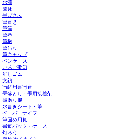
水滴
墨床
墨ばさみ
筆置き
筆筒
筆巻
筆櫛
筆吊り
筆キャップ
ペンケース
いろは歌印
消しゴム
文鎮
写経用書写台
墨落とし・墨用接着剤
墨磨り機
水書きシート・筆
ペーパーナイフ
筆固め用糊
書道バック・ケース
灯ろう