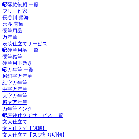
落款依頼 一覧
フリー作家
長谷川 帰海
喜多 芳邑
硬筆用品
万年筆
表装仕立てサービス
硬筆用品 一覧
硬筆鉛筆
硬筆用下敷き
万年筆 一覧
極細字万年筆
細字万年筆
中字万年筆
太字万年筆
極太万年筆
万年筆インク
表装仕立てサービス 一覧
文人仕立て
文人仕立て【明朝】
文人仕立て【スジ割り明朝】