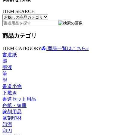
ITEM SEARCH
商品カテゴリ
ITEM CATEGORY
商品一覧はこちら»
書道紙
墨
墨液
筆
硯
書道小物
下敷き
書道セット用品
色紙・短冊
篆刻用品
篆刻印材
印泥
印刀