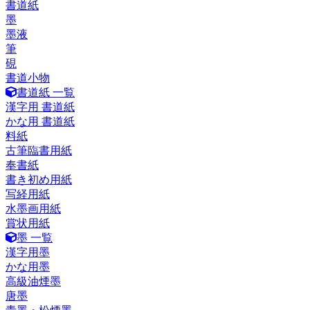
書道紙
墨
墨液
筆
硯
書道小物
書道紙 一覧
漢字用 書道紙
かな用 書道紙
料紙
古筆臨書用紙
奉書紙
書き初め用紙
写経用紙
水墨画用紙
賞状用紙
墨 一覧
漢字用墨
かな用墨
高級油煙墨
唐墨