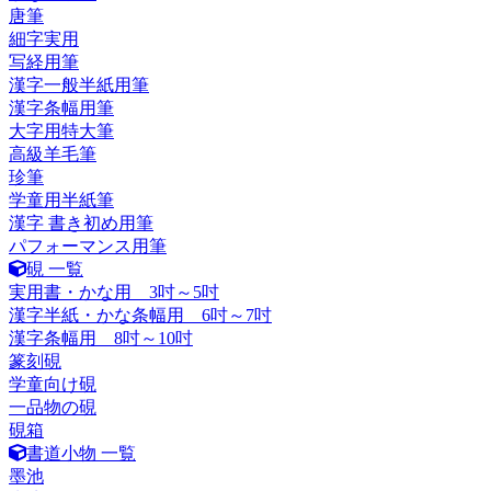
唐筆
細字実用
写経用筆
漢字一般半紙用筆
漢字条幅用筆
大字用特大筆
高級羊毛筆
珍筆
学童用半紙筆
漢字 書き初め用筆
パフォーマンス用筆
硯 一覧
実用書・かな用 3吋～5吋
漢字半紙・かな条幅用 6吋～7吋
漢字条幅用 8吋～10吋
篆刻硯
学童向け硯
一品物の硯
硯箱
書道小物 一覧
墨池