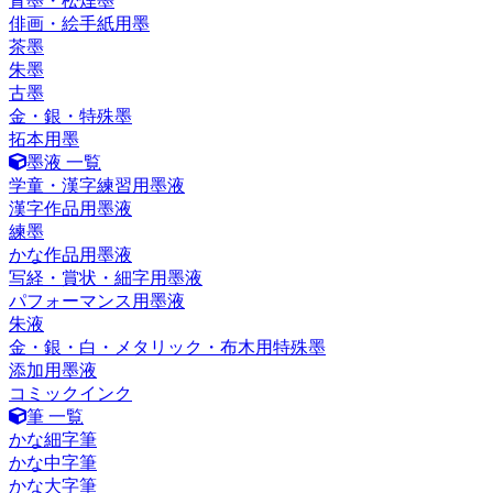
青墨・松煙墨
俳画・絵手紙用墨
茶墨
朱墨
古墨
金・銀・特殊墨
拓本用墨
墨液 一覧
学童・漢字練習用墨液
漢字作品用墨液
練墨
かな作品用墨液
写経・賞状・細字用墨液
パフォーマンス用墨液
朱液
金・銀・白・メタリック・布木用特殊墨
添加用墨液
コミックインク
筆 一覧
かな細字筆
かな中字筆
かな大字筆