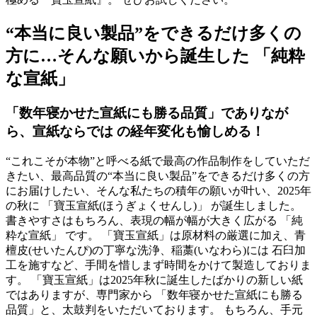
“本当に良い製品”をできるだけ多くの
方に…そんな願いから誕生した 「純粋
な宣紙」
「数年寝かせた宣紙にも勝る品質」でありなが
ら、宣紙ならでは の経年変化も愉しめる！
“これこそが本物”と呼べる紙で最高の作品制作をしていただ
きたい、最高品質の“本当に良い製品”をできるだけ多くの方
にお届けしたい、そんな私たちの積年の願いが叶い、2025年
の秋に 「寶玉宣紙(ほうぎょくせんし)」 が誕生しました。
書きやすさはもちろん、表現の幅が幅が大きく広がる 「純
粋な宣紙」 です。 「寶玉宣紙」は原材料の厳選に加え、青
檀皮(せいたんぴ)の丁寧な洗浄、稲藁(いなわら)には 石臼加
工を施すなど、手間を惜しまず時間をかけて製造しておりま
す。 「寶玉宣紙」は2025年秋に誕生したばかりの新しい紙
ではありますが、専門家から 「数年寝かせた宣紙にも勝る
品質」と、太鼓判をいただいております。 もちろん、手元