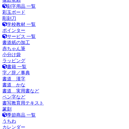
落款依頼
刻字用品 一覧
彩玉ボード
彫刻刀
学校教材 一覧
ポインター
サービス 一覧
書道紙の加工
赤ちゃん筆
小分け袋
ラッピング
書籍 一覧
字／辞／事典
書道 漢字
書道 かな
書道 実用書など
ペン字など
書写教育用テキスト
篆刻
季節商品 一覧
うちわ
カレンダー