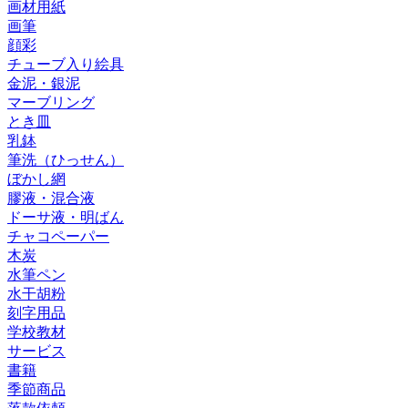
画材用紙
画筆
顔彩
チューブ入り絵具
金泥・銀泥
マーブリング
とき皿
乳鉢
筆洗（ひっせん）
ぼかし網
膠液・混合液
ドーサ液・明ばん
チャコペーパー
木炭
水筆ペン
水干胡粉
刻字用品
学校教材
サービス
書籍
季節商品