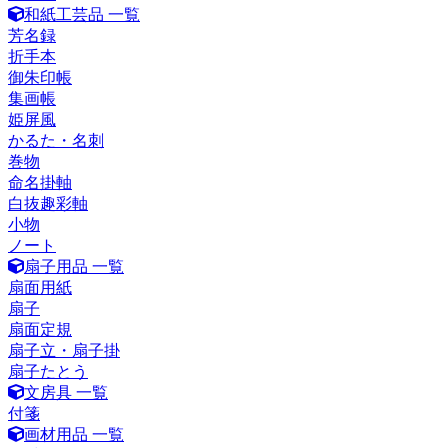
和紙工芸品 一覧
芳名録
折手本
御朱印帳
集画帳
姫屏風
かるた・名刺
巻物
命名掛軸
白抜趣彩軸
小物
ノート
扇子用品 一覧
扇面用紙
扇子
扇面定規
扇子立・扇子掛
扇子たとう
文房具 一覧
付箋
画材用品 一覧