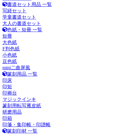
書道セット用品 一覧
写経セット
学童書道セット
大人の書道セット
色紙・短冊 一覧
短冊
大色紙
F判色紙
小色紙
豆色紙
mini二曲屏風
篆刻用品 一覧
印床
印矩
印褥台
マジックインキ
篆刻用転写雁皮紙
研磨用品
印箱
印箋・集印帳・印譜帳
篆刻印材 一覧