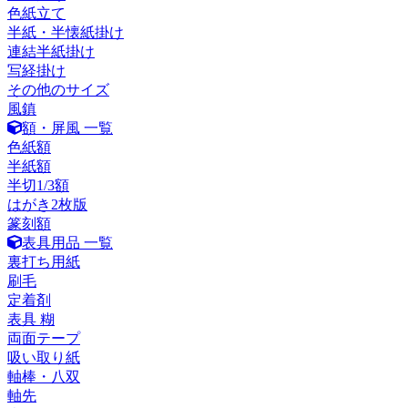
色紙立て
半紙・半懐紙掛け
連結半紙掛け
写経掛け
その他のサイズ
風鎮
額・屏風 一覧
色紙額
半紙額
半切1/3額
はがき2枚版
篆刻額
表具用品 一覧
裏打ち用紙
刷毛
定着剤
表具 糊
両面テープ
吸い取り紙
軸棒・八双
軸先