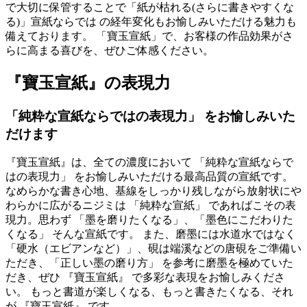
で大切に保管することで「紙が枯れる(さらに書きやすくな
る)」宣紙ならでは の経年変化もお愉しみいただける魅力も
備えております。 「寶玉宣紙」で、お客様の作品効果がさ
らに高まる喜びを、ぜひご体感ください。
『寶玉宣紙』の表現力
「純粋な宣紙ならではの表現力」 をお愉しみいた
だけます
『寶玉宣紙』は、全ての濃度において 「純粋な宣紙ならで
はの表現力」 をお愉しみいただける最高品質の宣紙です。
なめらかな書き心地、基線をしっかり残しながら放射状にや
わらかに広がるニジミは 「純粋な宣紙」 であればこその表
現力。思わず 「墨を磨りたくなる」、「墨色にこだわりた
くなる」 そんな宣紙です。 また、磨墨には水道水ではなく
「硬水（エビアンなど）」、硯は端溪などの唐硯をご準備い
ただき、「正しい墨の磨り方」 を参考に磨墨を極めていた
だき、ぜひ 『寶玉宣紙』 で多彩な表現をお愉しみくださ
い。 もっと書道が楽しくなる、もっと書きたくなる、それ
が 『寶玉宣紙』 です。