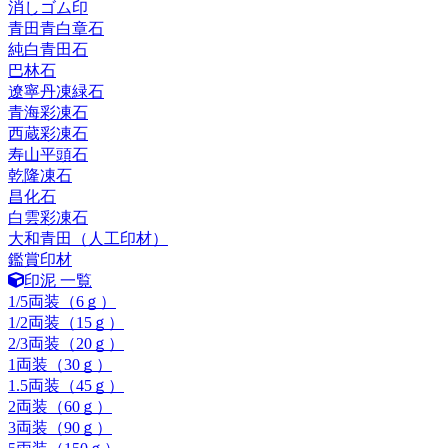
消しゴム印
青田青白章石
純白青田石
巴林石
遼寧丹凍緑石
青海彩凍石
西蔵彩凍石
寿山平頭石
乾隆凍石
昌化石
白雲彩凍石
大和青田（人工印材）
鑑賞印材
印泥 一覧
1/5両装（6ｇ）
1/2両装（15ｇ）
2/3両装（20ｇ）
1両装（30ｇ）
1.5両装（45ｇ）
2両装（60ｇ）
3両装（90ｇ）