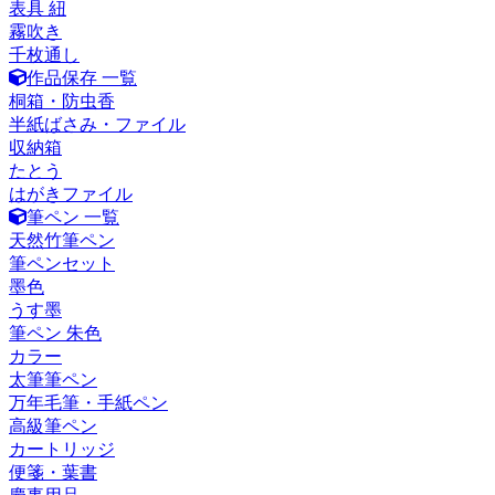
表具 紐
霧吹き
千枚通し
作品保存 一覧
桐箱・防虫香
半紙ばさみ・ファイル
収納箱
たとう
はがきファイル
筆ペン 一覧
天然竹筆ペン
筆ペンセット
墨色
うす墨
筆ペン 朱色
カラー
太筆筆ペン
万年毛筆・手紙ペン
高級筆ペン
カートリッジ
便箋・葉書