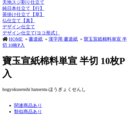
天地スジ割り仕立て
純日本仕立て【行】
茶掛け仕立て【草】
仏仕立て【真】
デザイン仕立て
デザイン仕立て[ヨコ形式］
HOME
»
書道紙
»
漢字用 書道紙
»
寶玉宣紙棉料単宣 半
切 10枚P入
寶玉宣紙棉料単宣 半切 10枚P
入
hogyokusenshi hansestu-ほうぎょくせんし
関連商品あり
類似商品あり