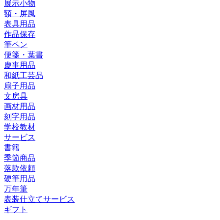
展示小物
額・屏風
表具用品
作品保存
筆ペン
便箋・葉書
慶事用品
和紙工芸品
扇子用品
文房具
画材用品
刻字用品
学校教材
サービス
書籍
季節商品
落款依頼
硬筆用品
万年筆
表装仕立てサービス
ギフト