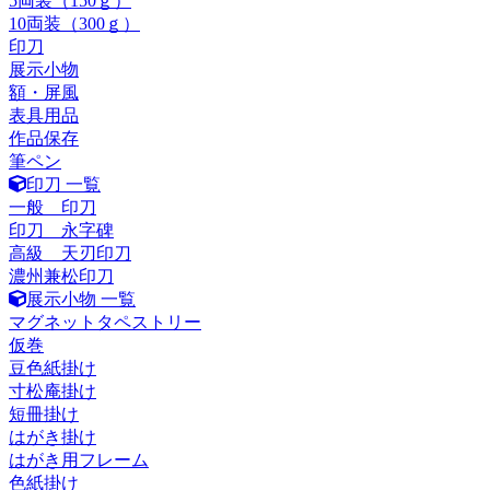
5両装（150ｇ）
10両装（300ｇ）
印刀
展示小物
額・屏風
表具用品
作品保存
筆ペン
印刀 一覧
一般 印刀
印刀 永字碑
高級 天刃印刀
濃州兼松印刀
展示小物 一覧
マグネットタペストリー
仮巻
豆色紙掛け
寸松庵掛け
短冊掛け
はがき掛け
はがき用フレーム
色紙掛け