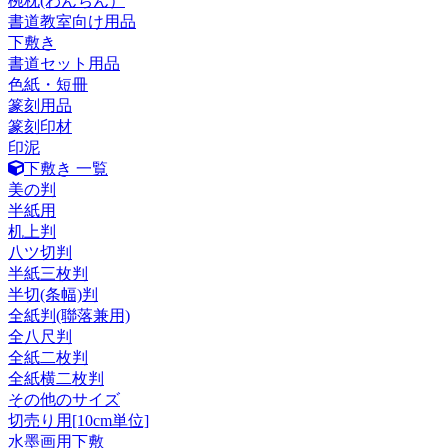
椀枕(わんちん）
書道教室向け用品
下敷き
書道セット用品
色紙・短冊
篆刻用品
篆刻印材
印泥
下敷き 一覧
美の判
半紙用
机上判
八ツ切判
半紙三枚判
半切(条幅)判
全紙判(聯落兼用)
全八尺判
全紙二枚判
全紙横二枚判
その他のサイズ
切売り用[10cm単位]
水墨画用下敷