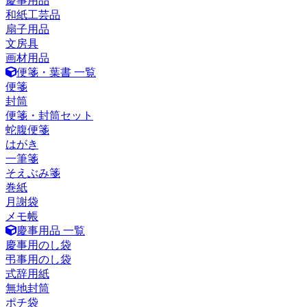
慶事用品
和紙工芸品
扇子用品
文房具
画材用品
便箋・葉書 一覧
便箋
封筒
便箋・封筒セット
蛇腹便箋
はがき
一筆箋
そえぶみ箋
巻紙
月謝袋
メモ帳
慶事用品 一覧
慶事用のし袋
弔事用のし袋
式辞用紙
無地封筒
ポチ袋