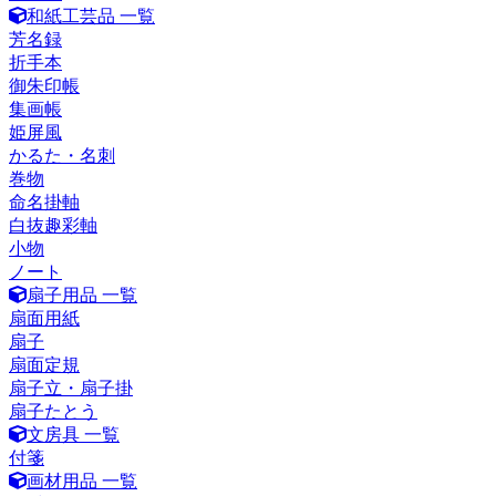
和紙工芸品 一覧
芳名録
折手本
御朱印帳
集画帳
姫屏風
かるた・名刺
巻物
命名掛軸
白抜趣彩軸
小物
ノート
扇子用品 一覧
扇面用紙
扇子
扇面定規
扇子立・扇子掛
扇子たとう
文房具 一覧
付箋
画材用品 一覧