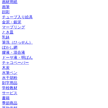
画材用紙
画筆
顔彩
チューブ入り絵具
金泥・銀泥
マーブリング
とき皿
乳鉢
筆洗（ひっせん）
ぼかし網
膠液・混合液
ドーサ液・明ばん
チャコペーパー
木炭
水筆ペン
水干胡粉
刻字用品
学校教材
サービス
書籍
季節商品