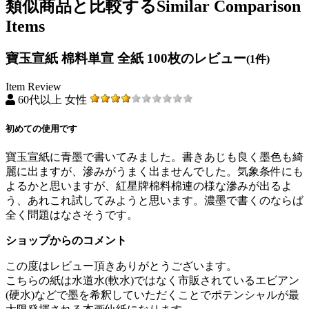
類似商品と比較する
Similar Comparison
Items
寶玉宣紙 棉料単宣 全紙 100枚のレビュー
(1件)
Item Review
60代以上 女性
初めての使用です
寶玉宣紙に青墨で書いてみました。書きあじも良く墨色も綺
麗に出ますが、滲みがうまく出ませんでした。気象条件にも
よるかと思いますが、紅星牌棉料棉連の様な滲みが出るよ
う、あれこれ試してみようと思います。濃墨で書くのならば
全く問題はなさそうです。
ショップからのコメント
この度はレビュー頂きありがとうございます。
こちらの紙は水道水(軟水)ではなく市販されているエビアン
(硬水)などで墨を希釈していただくことでポテンシャルが最