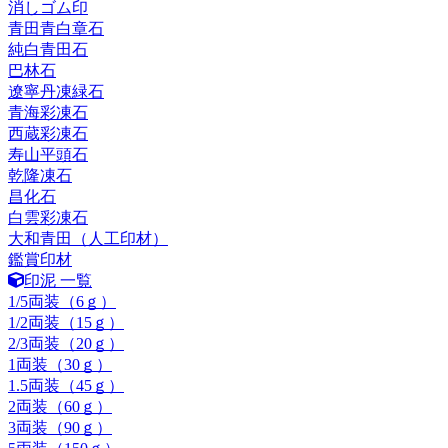
消しゴム印
青田青白章石
純白青田石
巴林石
遼寧丹凍緑石
青海彩凍石
西蔵彩凍石
寿山平頭石
乾隆凍石
昌化石
白雲彩凍石
大和青田（人工印材）
鑑賞印材
印泥 一覧
1/5両装（6ｇ）
1/2両装（15ｇ）
2/3両装（20ｇ）
1両装（30ｇ）
1.5両装（45ｇ）
2両装（60ｇ）
3両装（90ｇ）