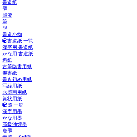
書道紙
墨
墨液
筆
硯
書道小物
書道紙 一覧
漢字用 書道紙
かな用 書道紙
料紙
古筆臨書用紙
奉書紙
書き初め用紙
写経用紙
水墨画用紙
賞状用紙
墨 一覧
漢字用墨
かな用墨
高級油煙墨
唐墨