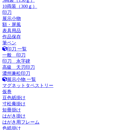
5両装（150ｇ）
10両装（300ｇ）
印刀
展示小物
額・屏風
表具用品
作品保存
筆ペン
印刀 一覧
一般 印刀
印刀 永字碑
高級 天刃印刀
濃州兼松印刀
展示小物 一覧
マグネットタペストリー
仮巻
豆色紙掛け
寸松庵掛け
短冊掛け
はがき掛け
はがき用フレーム
色紙掛け