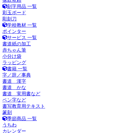
落款依頼
刻字用品 一覧
彩玉ボード
彫刻刀
学校教材 一覧
ポインター
サービス 一覧
書道紙の加工
赤ちゃん筆
小分け袋
ラッピング
書籍 一覧
字／辞／事典
書道 漢字
書道 かな
書道 実用書など
ペン字など
書写教育用テキスト
篆刻
季節商品 一覧
うちわ
カレンダー