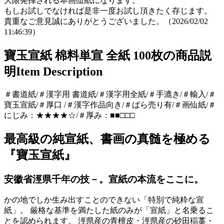
大限発揮される本画仙紙になります。
もしお試しでなければ是非一度お試し頂きたく存じます。
貴重なご意見誠にありがとうございました。（2026/02/02
11:46:39）
寶玉宣紙 棉料単宣 全紙 100枚の商品説
明
Item Description
＃書道紙/＃漢字用 書道紙/＃漢字用全紙/＃手漉き/＃輸入/＃
寶玉宣紙/＃厚口 /＃漢字作品向き/＃ばら売り有/＃画仙紙/＃
にじみ：★★★★☆/＃厚み：■■□□□
最高級の純宣紙、書画の真髄を極める
『寶玉宣紙』
安徽省涇県千年の技－。宣紙の本流をここに。
かの地でしか生み出すことのできない「特別で純粋な宣
紙」。 厳格な基準を満たした紙のみが「宣紙」と名乗るこ
とを認められます。 涇県産の青檀皮・涇県産の砂田稲藁・