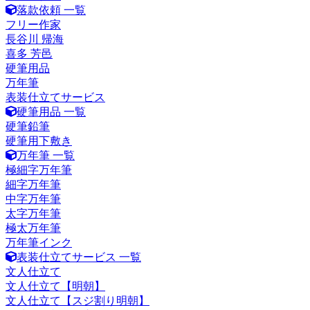
落款依頼 一覧
フリー作家
長谷川 帰海
喜多 芳邑
硬筆用品
万年筆
表装仕立てサービス
硬筆用品 一覧
硬筆鉛筆
硬筆用下敷き
万年筆 一覧
極細字万年筆
細字万年筆
中字万年筆
太字万年筆
極太万年筆
万年筆インク
表装仕立てサービス 一覧
文人仕立て
文人仕立て【明朝】
文人仕立て【スジ割り明朝】