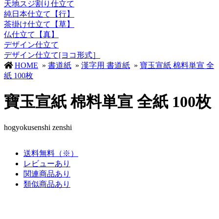
天地スジ割り仕立て
純日本仕立て【行】
茶掛け仕立て【草】
仏仕立て【真】
デザイン仕立て
デザイン仕立て[ヨコ形式］
HOME
»
書道紙
»
漢字用 書道紙
»
寶玉宣紙 棉料単宣 全
紙 100枚
寶玉宣紙 棉料単宣 全紙 100枚
hogyokusenshi zenshi
送料無料（※）
レビューあり
関連商品あり
類似商品あり