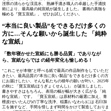
涇県の清らかな渓流水、 熟練手漉き職人の卓越した手漉技
術により、最高級の純宣紙が誕生しました。 書画の真髄を
極める『寶玉宣紙』。 ぜひお試しください。
“本当に良い製品”をできるだけ多くの
方に…そんな願いから誕生した 「純粋
な宣紙」
「数年寝かせた宣紙にも勝る品質」でありなが
ら、宣紙ならでは の経年変化も愉しめる！
“これこそが本物”と呼べる紙で最高の作品制作をしていただ
きたい、最高品質の“本当に良い製品”をできるだけ多くの方
にお届けしたい、そんな私たちの積年の願いが叶い、2025年
の秋に 「寶玉宣紙(ほうぎょくせんし)」 が誕生しました。
書きやすさはもちろん、表現の幅が幅が大きく広がる 「純
粋な宣紙」 です。 「寶玉宣紙」は原材料の厳選に加え、青
檀皮(せいたんぴ)の丁寧な洗浄、稲藁(いなわら)には 石臼加
工を施すなど、手間を惜しまず時間をかけて製造しておりま