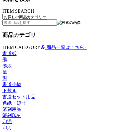
ITEM SEARCH
商品カテゴリ
ITEM CATEGORY
商品一覧はこちら»
書道紙
墨
墨液
筆
硯
書道小物
下敷き
書道セット用品
色紙・短冊
篆刻用品
篆刻印材
印泥
印刀