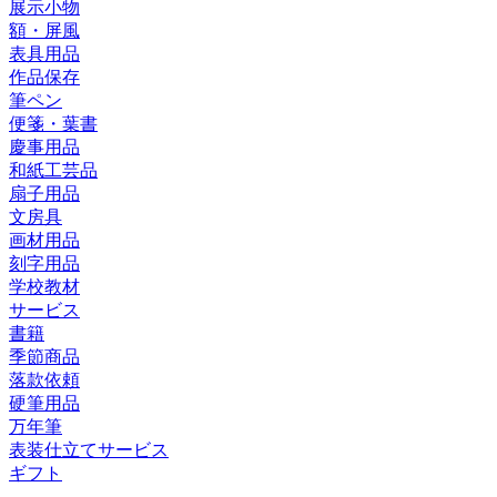
展示小物
額・屏風
表具用品
作品保存
筆ペン
便箋・葉書
慶事用品
和紙工芸品
扇子用品
文房具
画材用品
刻字用品
学校教材
サービス
書籍
季節商品
落款依頼
硬筆用品
万年筆
表装仕立てサービス
ギフト