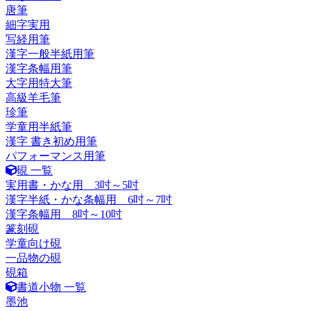
唐筆
細字実用
写経用筆
漢字一般半紙用筆
漢字条幅用筆
大字用特大筆
高級羊毛筆
珍筆
学童用半紙筆
漢字 書き初め用筆
パフォーマンス用筆
硯 一覧
実用書・かな用 3吋～5吋
漢字半紙・かな条幅用 6吋～7吋
漢字条幅用 8吋～10吋
篆刻硯
学童向け硯
一品物の硯
硯箱
書道小物 一覧
墨池