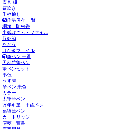
表具 紐
霧吹き
千枚通し
作品保存 一覧
桐箱・防虫香
半紙ばさみ・ファイル
収納箱
たとう
はがきファイル
筆ペン 一覧
天然竹筆ペン
筆ペンセット
墨色
うす墨
筆ペン 朱色
カラー
太筆筆ペン
万年毛筆・手紙ペン
高級筆ペン
カートリッジ
便箋・葉書