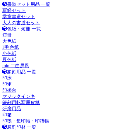
書道セット用品 一覧
写経セット
学童書道セット
大人の書道セット
色紙・短冊 一覧
短冊
大色紙
F判色紙
小色紙
豆色紙
mini二曲屏風
篆刻用品 一覧
印床
印矩
印褥台
マジックインキ
篆刻用転写雁皮紙
研磨用品
印箱
印箋・集印帳・印譜帳
篆刻印材 一覧