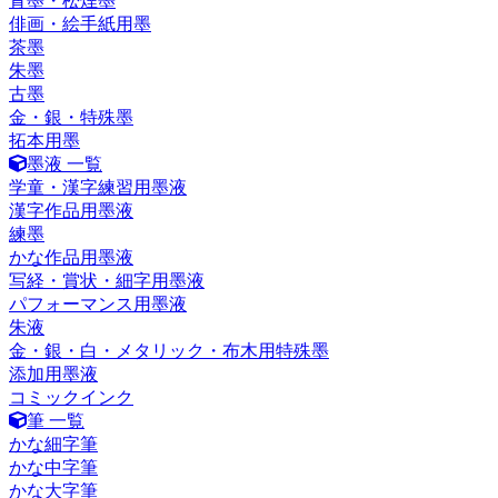
青墨・松煙墨
俳画・絵手紙用墨
茶墨
朱墨
古墨
金・銀・特殊墨
拓本用墨
墨液 一覧
学童・漢字練習用墨液
漢字作品用墨液
練墨
かな作品用墨液
写経・賞状・細字用墨液
パフォーマンス用墨液
朱液
金・銀・白・メタリック・布木用特殊墨
添加用墨液
コミックインク
筆 一覧
かな細字筆
かな中字筆
かな大字筆