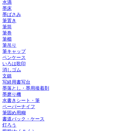
水滴
墨床
墨ばさみ
筆置き
筆筒
筆巻
筆櫛
筆吊り
筆キャップ
ペンケース
いろは歌印
消しゴム
文鎮
写経用書写台
墨落とし・墨用接着剤
墨磨り機
水書きシート・筆
ペーパーナイフ
筆固め用糊
書道バック・ケース
灯ろう