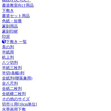
椀枕(わんちん）
書道教室向け用品
下敷き
書道セット用品
色紙・短冊
篆刻用品
篆刻印材
印泥
下敷き 一覧
美の判
半紙用
机上判
八ツ切判
半紙三枚判
半切(条幅)判
全紙判(聯落兼用)
全八尺判
全紙二枚判
全紙横二枚判
その他のサイズ
切売り用[10cm単位]
水墨画用下敷