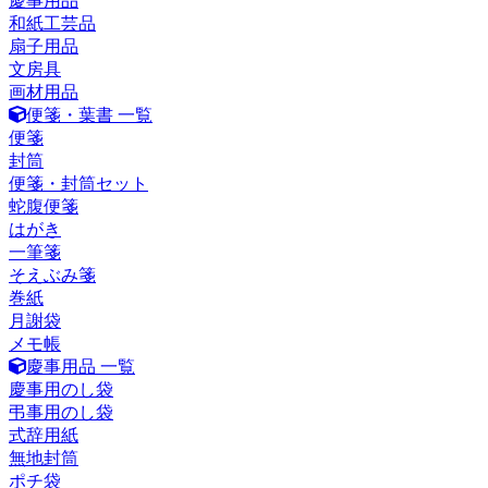
慶事用品
和紙工芸品
扇子用品
文房具
画材用品
便箋・葉書 一覧
便箋
封筒
便箋・封筒セット
蛇腹便箋
はがき
一筆箋
そえぶみ箋
巻紙
月謝袋
メモ帳
慶事用品 一覧
慶事用のし袋
弔事用のし袋
式辞用紙
無地封筒
ポチ袋