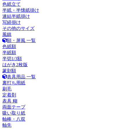
色紙立て
半紙・半懐紙掛け
連結半紙掛け
写経掛け
その他のサイズ
風鎮
額・屏風 一覧
色紙額
半紙額
半切1/3額
はがき2枚版
篆刻額
表具用品 一覧
裏打ち用紙
刷毛
定着剤
表具 糊
両面テープ
吸い取り紙
軸棒・八双
軸先