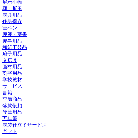
展示小物
額・屏風
表具用品
作品保存
筆ペン
便箋・葉書
慶事用品
和紙工芸品
扇子用品
文房具
画材用品
刻字用品
学校教材
サービス
書籍
季節商品
落款依頼
硬筆用品
万年筆
表装仕立てサービス
ギフト