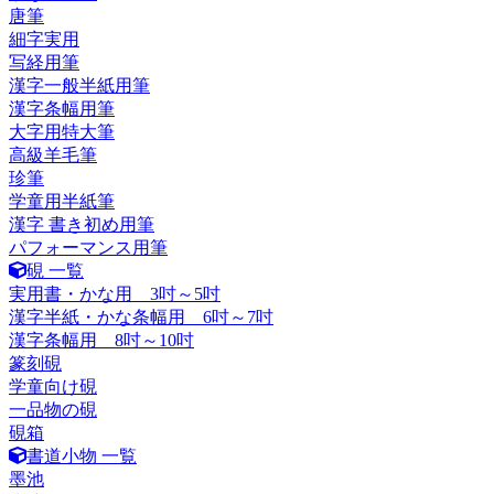
唐筆
細字実用
写経用筆
漢字一般半紙用筆
漢字条幅用筆
大字用特大筆
高級羊毛筆
珍筆
学童用半紙筆
漢字 書き初め用筆
パフォーマンス用筆
硯 一覧
実用書・かな用 3吋～5吋
漢字半紙・かな条幅用 6吋～7吋
漢字条幅用 8吋～10吋
篆刻硯
学童向け硯
一品物の硯
硯箱
書道小物 一覧
墨池