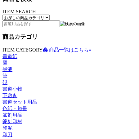
ITEM SEARCH
商品カテゴリ
ITEM CATEGORY
商品一覧はこちら»
書道紙
墨
墨液
筆
硯
書道小物
下敷き
書道セット用品
色紙・短冊
篆刻用品
篆刻印材
印泥
印刀