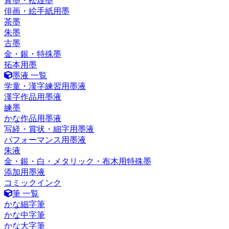
青墨・松煙墨
俳画・絵手紙用墨
茶墨
朱墨
古墨
金・銀・特殊墨
拓本用墨
墨液 一覧
学童・漢字練習用墨液
漢字作品用墨液
練墨
かな作品用墨液
写経・賞状・細字用墨液
パフォーマンス用墨液
朱液
金・銀・白・メタリック・布木用特殊墨
添加用墨液
コミックインク
筆 一覧
かな細字筆
かな中字筆
かな大字筆