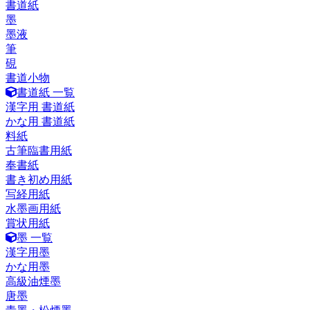
書道紙
墨
墨液
筆
硯
書道小物
書道紙 一覧
漢字用 書道紙
かな用 書道紙
料紙
古筆臨書用紙
奉書紙
書き初め用紙
写経用紙
水墨画用紙
賞状用紙
墨 一覧
漢字用墨
かな用墨
高級油煙墨
唐墨