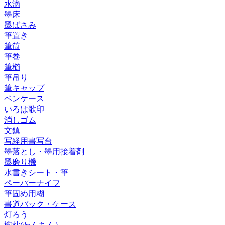
水滴
墨床
墨ばさみ
筆置き
筆筒
筆巻
筆櫛
筆吊り
筆キャップ
ペンケース
いろは歌印
消しゴム
文鎮
写経用書写台
墨落とし・墨用接着剤
墨磨り機
水書きシート・筆
ペーパーナイフ
筆固め用糊
書道バック・ケース
灯ろう