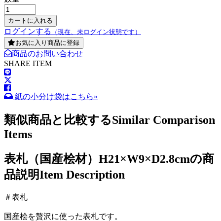
ログインする
（現在、未ログイン状態です）
お気に入り商品に登録
商品のお問い合わせ
SHARE ITEM
紙の小分け袋はこちら»
類似商品と比較する
Similar Comparison
Items
表札（国産桧材）H21×W9×D2.8cmの商
品説明
Item Description
＃表札
国産桧を贅沢に使った表札です。