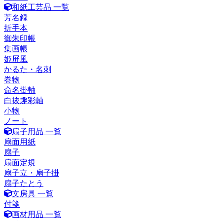
和紙工芸品 一覧
芳名録
折手本
御朱印帳
集画帳
姫屏風
かるた・名刺
巻物
命名掛軸
白抜趣彩軸
小物
ノート
扇子用品 一覧
扇面用紙
扇子
扇面定規
扇子立・扇子掛
扇子たとう
文房具 一覧
付箋
画材用品 一覧