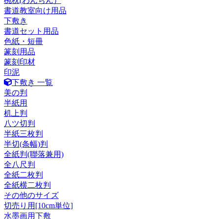
椀枕(わんちん）
書道教室向け用品
下敷き
書道セット用品
色紙・短冊
篆刻用品
篆刻印材
印泥
下敷き 一覧
美の判
半紙用
机上判
八ツ切判
半紙三枚判
半切(条幅)判
全紙判(聯落兼用)
全八尺判
全紙二枚判
全紙横二枚判
その他のサイズ
切売り用[10cm単位]
水墨画用下敷