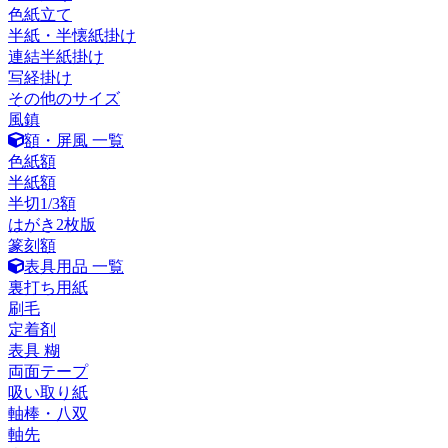
色紙立て
半紙・半懐紙掛け
連結半紙掛け
写経掛け
その他のサイズ
風鎮
額・屏風 一覧
色紙額
半紙額
半切1/3額
はがき2枚版
篆刻額
表具用品 一覧
裏打ち用紙
刷毛
定着剤
表具 糊
両面テープ
吸い取り紙
軸棒・八双
軸先