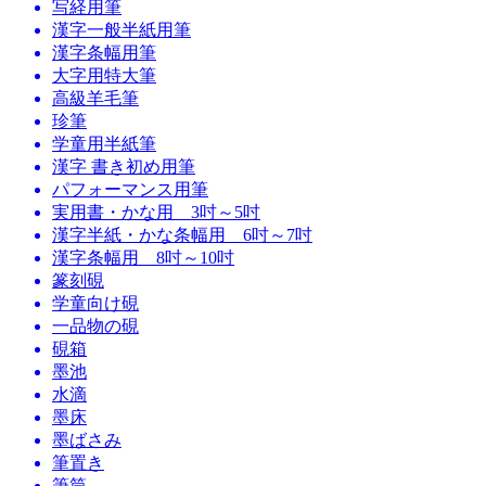
写経用筆
漢字一般半紙用筆
漢字条幅用筆
大字用特大筆
高級羊毛筆
珍筆
学童用半紙筆
漢字 書き初め用筆
パフォーマンス用筆
実用書・かな用 3吋～5吋
漢字半紙・かな条幅用 6吋～7吋
漢字条幅用 8吋～10吋
篆刻硯
学童向け硯
一品物の硯
硯箱
墨池
水滴
墨床
墨ばさみ
筆置き
筆筒