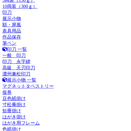
5両装（150ｇ）
10両装（300ｇ）
印刀
展示小物
額・屏風
表具用品
作品保存
筆ペン
印刀 一覧
一般 印刀
印刀 永字碑
高級 天刃印刀
濃州兼松印刀
展示小物 一覧
マグネットタペストリー
仮巻
豆色紙掛け
寸松庵掛け
短冊掛け
はがき掛け
はがき用フレーム
色紙掛け