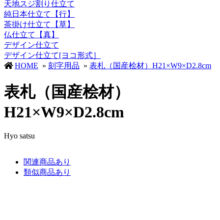
天地スジ割り仕立て
純日本仕立て【行】
茶掛け仕立て【草】
仏仕立て【真】
デザイン仕立て
デザイン仕立て[ヨコ形式］
HOME
»
刻字用品
»
表札（国産桧材）H21×W9×D2.8cm
表札（国産桧材）
H21×W9×D2.8cm
Hyo satsu
関連商品あり
類似商品あり