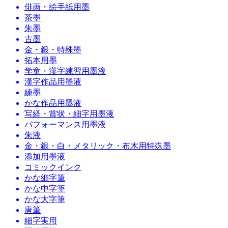
俳画・絵手紙用墨
茶墨
朱墨
古墨
金・銀・特殊墨
拓本用墨
学童・漢字練習用墨液
漢字作品用墨液
練墨
かな作品用墨液
写経・賞状・細字用墨液
パフォーマンス用墨液
朱液
金・銀・白・メタリック・布木用特殊墨
添加用墨液
コミックインク
かな細字筆
かな中字筆
かな大字筆
唐筆
細字実用