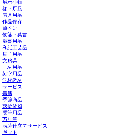
展示小物
額・屏風
表具用品
作品保存
筆ペン
便箋・葉書
慶事用品
和紙工芸品
扇子用品
文房具
画材用品
刻字用品
学校教材
サービス
書籍
季節商品
落款依頼
硬筆用品
万年筆
表装仕立てサービス
ギフト