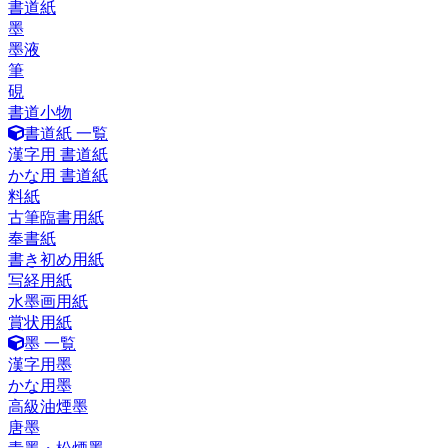
書道紙
墨
墨液
筆
硯
書道小物
書道紙 一覧
漢字用 書道紙
かな用 書道紙
料紙
古筆臨書用紙
奉書紙
書き初め用紙
写経用紙
水墨画用紙
賞状用紙
墨 一覧
漢字用墨
かな用墨
高級油煙墨
唐墨