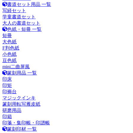
書道セット用品 一覧
写経セット
学童書道セット
大人の書道セット
色紙・短冊 一覧
短冊
大色紙
F判色紙
小色紙
豆色紙
mini二曲屏風
篆刻用品 一覧
印床
印矩
印褥台
マジックインキ
篆刻用転写雁皮紙
研磨用品
印箱
印箋・集印帳・印譜帳
篆刻印材 一覧