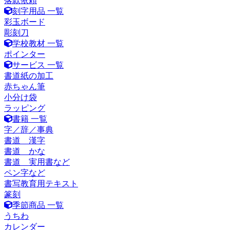
落款依頼
刻字用品 一覧
彩玉ボード
彫刻刀
学校教材 一覧
ポインター
サービス 一覧
書道紙の加工
赤ちゃん筆
小分け袋
ラッピング
書籍 一覧
字／辞／事典
書道 漢字
書道 かな
書道 実用書など
ペン字など
書写教育用テキスト
篆刻
季節商品 一覧
うちわ
カレンダー