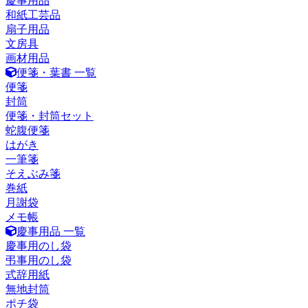
慶事用品
和紙工芸品
扇子用品
文房具
画材用品
便箋・葉書 一覧
便箋
封筒
便箋・封筒セット
蛇腹便箋
はがき
一筆箋
そえぶみ箋
巻紙
月謝袋
メモ帳
慶事用品 一覧
慶事用のし袋
弔事用のし袋
式辞用紙
無地封筒
ポチ袋