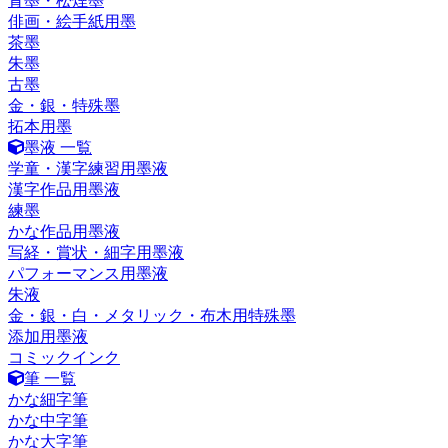
青墨・松煙墨
俳画・絵手紙用墨
茶墨
朱墨
古墨
金・銀・特殊墨
拓本用墨
墨液 一覧
学童・漢字練習用墨液
漢字作品用墨液
練墨
かな作品用墨液
写経・賞状・細字用墨液
パフォーマンス用墨液
朱液
金・銀・白・メタリック・布木用特殊墨
添加用墨液
コミックインク
筆 一覧
かな細字筆
かな中字筆
かな大字筆