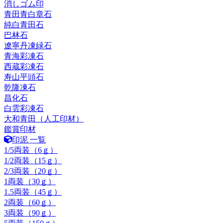
消しゴム印
青田青白章石
純白青田石
巴林石
遼寧丹凍緑石
青海彩凍石
西蔵彩凍石
寿山平頭石
乾隆凍石
昌化石
白雲彩凍石
大和青田（人工印材）
鑑賞印材
印泥 一覧
1/5両装（6ｇ）
1/2両装（15ｇ）
2/3両装（20ｇ）
1両装（30ｇ）
1.5両装（45ｇ）
2両装（60ｇ）
3両装（90ｇ）