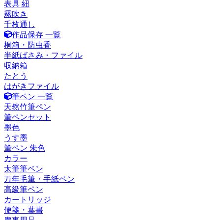
表具 紐
霧吹き
千枚通し
作品保存 一覧
桐箱・防虫香
半紙ばさみ・ファイル
収納箱
たとう
はがきファイル
筆ペン 一覧
天然竹筆ペン
筆ペンセット
墨色
うす墨
筆ペン 朱色
カラー
太筆筆ペン
万年毛筆・手紙ペン
高級筆ペン
カートリッジ
便箋・葉書