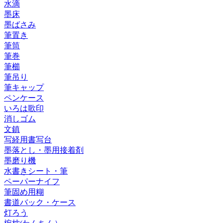
水滴
墨床
墨ばさみ
筆置き
筆筒
筆巻
筆櫛
筆吊り
筆キャップ
ペンケース
いろは歌印
消しゴム
文鎮
写経用書写台
墨落とし・墨用接着剤
墨磨り機
水書きシート・筆
ペーパーナイフ
筆固め用糊
書道バック・ケース
灯ろう