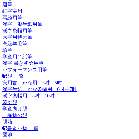
唐筆
細字実用
写経用筆
漢字一般半紙用筆
漢字条幅用筆
大字用特大筆
高級羊毛筆
珍筆
学童用半紙筆
漢字 書き初め用筆
パフォーマンス用筆
硯 一覧
実用書・かな用 3吋～5吋
漢字半紙・かな条幅用 6吋～7吋
漢字条幅用 8吋～10吋
篆刻硯
学童向け硯
一品物の硯
硯箱
書道小物 一覧
墨池