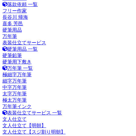
落款依頼 一覧
フリー作家
長谷川 帰海
喜多 芳邑
硬筆用品
万年筆
表装仕立てサービス
硬筆用品 一覧
硬筆鉛筆
硬筆用下敷き
万年筆 一覧
極細字万年筆
細字万年筆
中字万年筆
太字万年筆
極太万年筆
万年筆インク
表装仕立てサービス 一覧
文人仕立て
文人仕立て【明朝】
文人仕立て【スジ割り明朝】