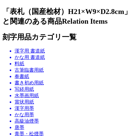
「表札（国産桧材）H21×W9×D2.8cm」
と関連のある商品
Relation Items
刻字用品カテゴリ一覧
漢字用 書道紙
かな用 書道紙
料紙
古筆臨書用紙
奉書紙
書き初め用紙
写経用紙
水墨画用紙
賞状用紙
漢字用墨
かな用墨
高級油煙墨
唐墨
青墨・松煙墨