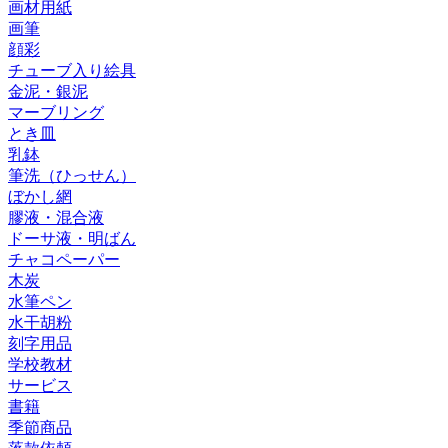
画材用紙
画筆
顔彩
チューブ入り絵具
金泥・銀泥
マーブリング
とき皿
乳鉢
筆洗（ひっせん）
ぼかし網
膠液・混合液
ドーサ液・明ばん
チャコペーパー
木炭
水筆ペン
水干胡粉
刻字用品
学校教材
サービス
書籍
季節商品