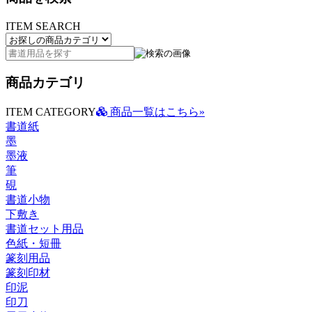
ITEM SEARCH
商品カテゴリ
ITEM CATEGORY
商品一覧はこちら»
書道紙
墨
墨液
筆
硯
書道小物
下敷き
書道セット用品
色紙・短冊
篆刻用品
篆刻印材
印泥
印刀