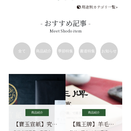
用途別カテゴリ一覧»
おすすめ記事
Meet Shodo item
全て
商品紹介
季節特集
書道特集
お知らせ
商品紹介
商品紹介
【寶玉宣紙】究極の純粋な宣紙を目指す寶玉宣紙
【鳳王牌】羊毛筆×濃墨での揮毫に最適な宣紙系画仙紙