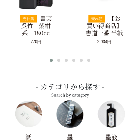
書芸
【お
売れ筋
売れ筋
呉竹 紫紺
買い得商品】
系 180cc
書道一番 半紙
770円
2,904円
カテゴリから探す
Search by category
紙
墨
墨液