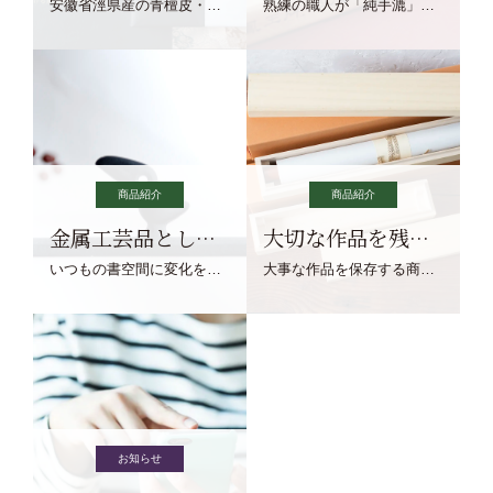
安徽省涇県産の青檀皮・砂田稲藁・清らかな渓流水、熟練手漉き職人の卓越した手漉技術による最高級の純宣紙です。
熟練の職人が「純手漉」で漉きあげる書画紙。宣紙を好まれるお客様向けの棉料単宣に漉きあげました。
商品紹介
商品紹介
金属工芸品としての文鎮
大切な作品を残す作品保存商品
いつもの書空間に変化を与えてくれる、見ているだけで愉しくなる金属工芸品の文鎮をご紹介します。
大事な作品を保存する商品を取りまとめてご紹介ます。
お知らせ