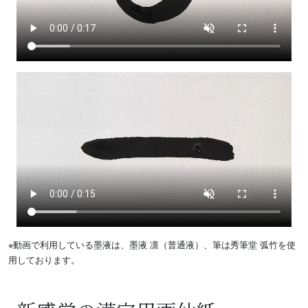
※動画で利用している墨液は、墨液 凛（普通液）、筆は秀筆堂 弧竹を使
用しております。