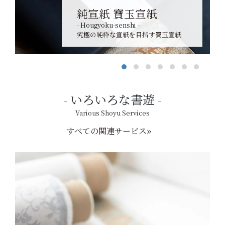
純宣紙 寶玉宣紙
- Hougyoku-senshi -
究極の純粋な宣紙を目指す寶玉宣紙
いろいろな書遊
Various Shoyu Services
すべての関連サービス»