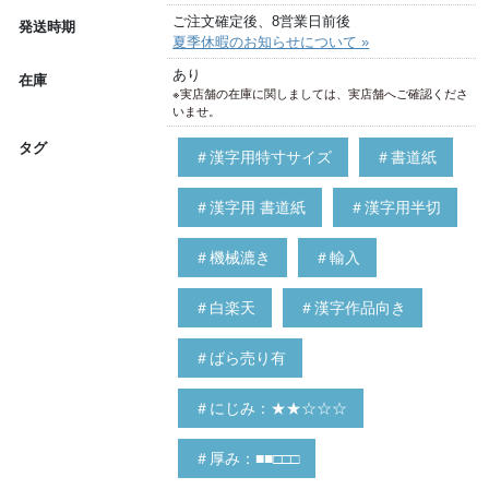
ご注文確定後、8営業日前後
発送時期
夏季休暇のお知らせについて »
あり
在庫
※実店舗の在庫に関しましては、実店舗へご確認くださ
いませ。
タグ
＃漢字用特寸サイズ
＃書道紙
＃漢字用 書道紙
＃漢字用半切
＃機械漉き
＃輸入
＃白楽天
＃漢字作品向き
＃ばら売り有
＃にじみ：★★☆☆☆
＃厚み：■■□□□