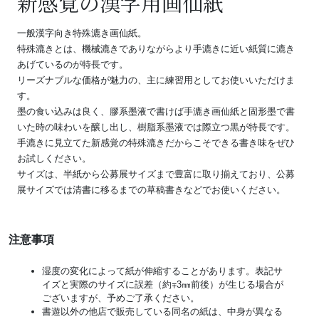
新感覚の漢字用画仙紙
一般漢字向き特殊漉き画仙紙。
特殊漉きとは、機械漉きでありながらより手漉きに近い紙質に漉き
あげているのが特長です。
リーズナブルな価格が魅力の、主に練習用としてお使いいただけま
す。
墨の食い込みは良く、膠系墨液で書けば手漉き画仙紙と固形墨で書
いた時の味わいを醸し出し、樹脂系墨液では際立つ黒が特長です。
手漉きに見立てた新感覚の特殊漉きだからこそできる書き味をぜひ
お試しください。
サイズは、半紙から公募展サイズまで豊富に取り揃えており、公募
展サイズでは清書に移るまでの草稿書きなどでお使いください。
注意事項
湿度の変化によって紙が伸縮することがあります。表記サ
イズと実際のサイズに誤差（約∓3㎜前後）が生じる場合が
ございますが、予めご了承ください。
書遊以外の他店で販売している同名の紙は、中身が異なる