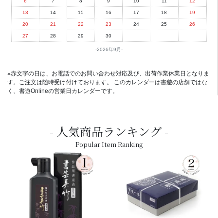
6
7
8
9
10
11
12
13
14
15
16
17
18
19
20
21
22
23
24
25
26
27
28
29
30
2026年9月
※赤文字の日は、お電話でのお問い合わせ対応及び、出荷作業休業日となりま
す。ご注文は随時受け付けております。 このカレンダーは書遊の店舗ではな
く、書遊Onlineの営業日カレンダーです。
人気商品ランキング
Popular Item Ranking