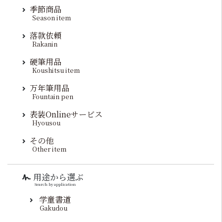
季節商品
Season item
落款依頼
Rakanin
硬筆用品
Koushitsu item
万年筆用品
Fountain pen
表装Onlineサービス
Hyousou
その他
Other item
用途から選ぶ
Search by application
学童書道
Gakudou