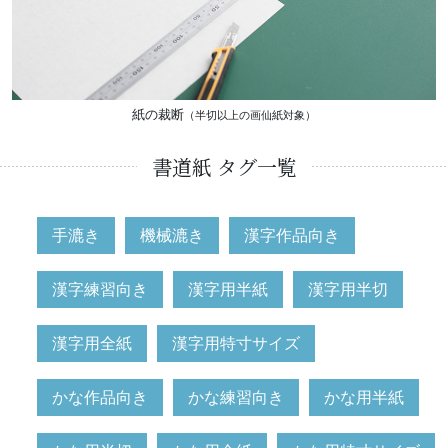
紙の裁断
（半切以上の画仙紙対象）
書道紙 タグ一覧
手漉き
機械漉き
漢字作品向き
漢字練習向き
漢字用半紙
漢字用半切
漢字用全紙
漢字用特寸サイズ
かな作品向き
かな練習向き
かな用半紙