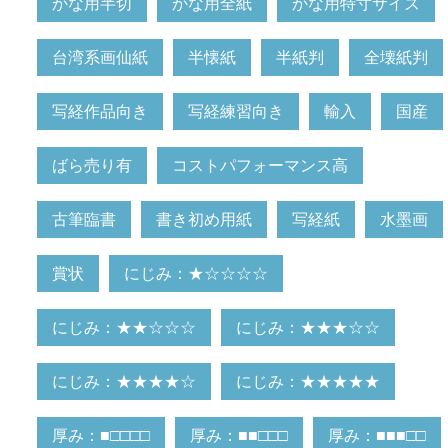
かな用半切
かな用全紙
かな用特寸サイズ
台湾系画仙紙
半懐紙
半紙判
全壊紙判
写経作品向き
写経練習向き
輸入
国産
ばら売り有
コストパフォーマンス高
古筆臨書
書き初め用紙
写経紙
水墨画
賞状
にじみ：★☆☆☆☆
にじみ：★★☆☆☆
にじみ：★★★☆☆
にじみ：★★★★☆
にじみ：★★★★★
厚み：■□□□□
厚み：■■□□□
厚み：■■■□□