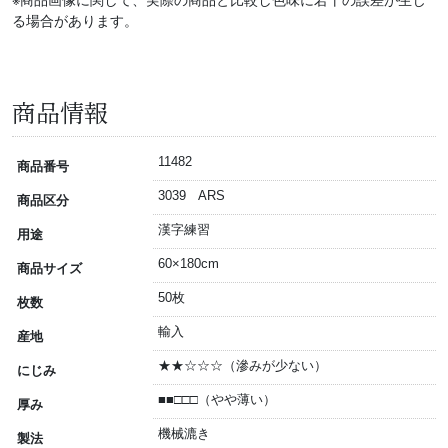
※商品画像に関して、実際の商品と比較し色味に若干の誤差が生じ
る場合があります。
商品情報
11482
商品番号
3039 ARS
商品区分
漢字練習
用途
60×180cm
商品サイズ
50枚
枚数
輸入
産地
★★☆☆☆（滲みが少ない）
にじみ
■■□□□（やや薄い）
厚み
機械漉き
製法