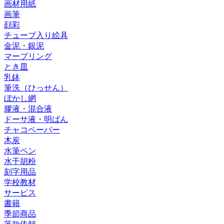
画材用紙
画筆
顔彩
チューブ入り絵具
金泥・銀泥
マーブリング
とき皿
乳鉢
筆洗（ひっせん）
ぼかし網
膠液・混合液
ドーサ液・明ばん
チャコペーパー
木炭
水筆ペン
水干胡粉
刻字用品
学校教材
サービス
書籍
季節商品