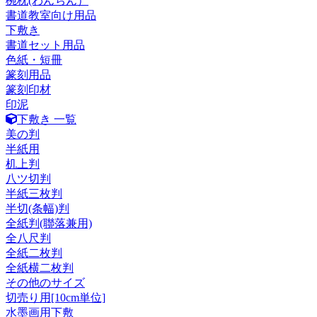
椀枕(わんちん）
書道教室向け用品
下敷き
書道セット用品
色紙・短冊
篆刻用品
篆刻印材
印泥
下敷き 一覧
美の判
半紙用
机上判
八ツ切判
半紙三枚判
半切(条幅)判
全紙判(聯落兼用)
全八尺判
全紙二枚判
全紙横二枚判
その他のサイズ
切売り用[10cm単位]
水墨画用下敷