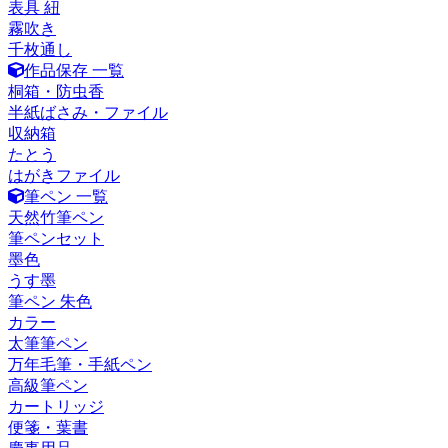
表具 紐
霧吹き
千枚通し
作品保存 一覧
桐箱・防虫香
半紙ばさみ・ファイル
収納箱
たとう
はがきファイル
筆ペン 一覧
天然竹筆ペン
筆ペンセット
墨色
うす墨
筆ペン 朱色
カラー
太筆筆ペン
万年毛筆・手紙ペン
高級筆ペン
カートリッジ
便箋・葉書