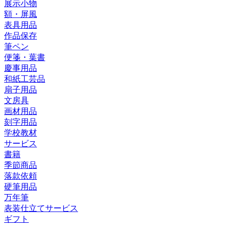
展示小物
額・屏風
表具用品
作品保存
筆ペン
便箋・葉書
慶事用品
和紙工芸品
扇子用品
文房具
画材用品
刻字用品
学校教材
サービス
書籍
季節商品
落款依頼
硬筆用品
万年筆
表装仕立てサービス
ギフト