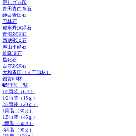
消しゴム印
青田青白章石
純白青田石
巴林石
遼寧丹凍緑石
青海彩凍石
西蔵彩凍石
寿山平頭石
乾隆凍石
昌化石
白雲彩凍石
大和青田（人工印材）
鑑賞印材
印泥 一覧
1/5両装（6ｇ）
1/2両装（15ｇ）
2/3両装（20ｇ）
1両装（30ｇ）
1.5両装（45ｇ）
2両装（60ｇ）
3両装（90ｇ）