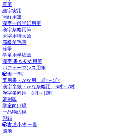
唐筆
細字実用
写経用筆
漢字一般半紙用筆
漢字条幅用筆
大字用特大筆
高級羊毛筆
珍筆
学童用半紙筆
漢字 書き初め用筆
パフォーマンス用筆
硯 一覧
実用書・かな用 3吋～5吋
漢字半紙・かな条幅用 6吋～7吋
漢字条幅用 8吋～10吋
篆刻硯
学童向け硯
一品物の硯
硯箱
書道小物 一覧
墨池