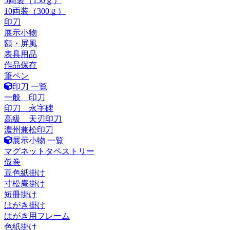
5両装（150ｇ）
10両装（300ｇ）
印刀
展示小物
額・屏風
表具用品
作品保存
筆ペン
印刀 一覧
一般 印刀
印刀 永字碑
高級 天刃印刀
濃州兼松印刀
展示小物 一覧
マグネットタペストリー
仮巻
豆色紙掛け
寸松庵掛け
短冊掛け
はがき掛け
はがき用フレーム
色紙掛け