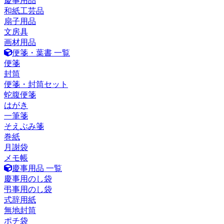
慶事用品
和紙工芸品
扇子用品
文房具
画材用品
便箋・葉書 一覧
便箋
封筒
便箋・封筒セット
蛇腹便箋
はがき
一筆箋
そえぶみ箋
巻紙
月謝袋
メモ帳
慶事用品 一覧
慶事用のし袋
弔事用のし袋
式辞用紙
無地封筒
ポチ袋