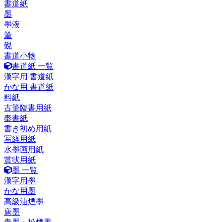
書道紙
墨
墨液
筆
硯
書道小物
書道紙 一覧
漢字用 書道紙
かな用 書道紙
料紙
古筆臨書用紙
奉書紙
書き初め用紙
写経用紙
水墨画用紙
賞状用紙
墨 一覧
漢字用墨
かな用墨
高級油煙墨
唐墨