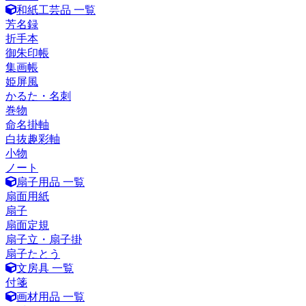
和紙工芸品 一覧
芳名録
折手本
御朱印帳
集画帳
姫屏風
かるた・名刺
巻物
命名掛軸
白抜趣彩軸
小物
ノート
扇子用品 一覧
扇面用紙
扇子
扇面定規
扇子立・扇子掛
扇子たとう
文房具 一覧
付箋
画材用品 一覧