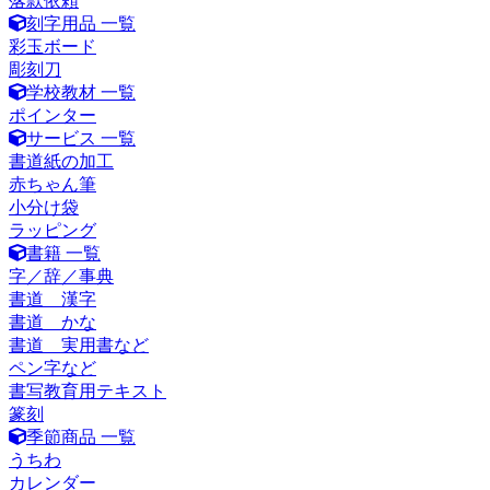
落款依頼
刻字用品 一覧
彩玉ボード
彫刻刀
学校教材 一覧
ポインター
サービス 一覧
書道紙の加工
赤ちゃん筆
小分け袋
ラッピング
書籍 一覧
字／辞／事典
書道 漢字
書道 かな
書道 実用書など
ペン字など
書写教育用テキスト
篆刻
季節商品 一覧
うちわ
カレンダー