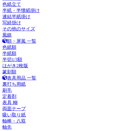
色紙立て
半紙・半懐紙掛け
連結半紙掛け
写経掛け
その他のサイズ
風鎮
額・屏風 一覧
色紙額
半紙額
半切1/3額
はがき2枚版
篆刻額
表具用品 一覧
裏打ち用紙
刷毛
定着剤
表具 糊
両面テープ
吸い取り紙
軸棒・八双
軸先