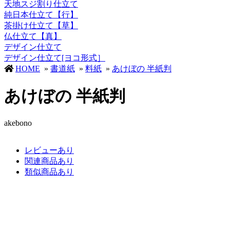
天地スジ割り仕立て
純日本仕立て【行】
茶掛け仕立て【草】
仏仕立て【真】
デザイン仕立て
デザイン仕立て[ヨコ形式］
HOME
»
書道紙
»
料紙
»
あけぼの 半紙判
あけぼの 半紙判
akebono
レビューあり
関連商品あり
類似商品あり