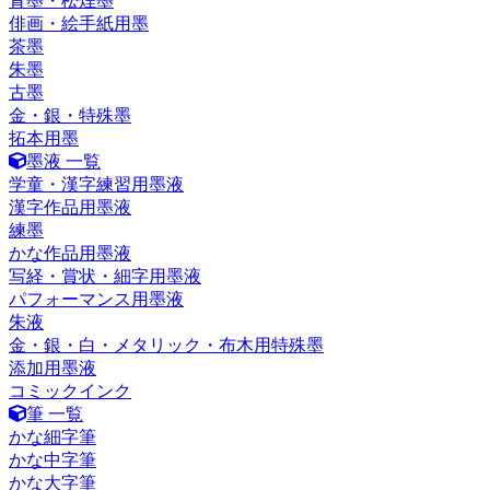
青墨・松煙墨
俳画・絵手紙用墨
茶墨
朱墨
古墨
金・銀・特殊墨
拓本用墨
墨液 一覧
学童・漢字練習用墨液
漢字作品用墨液
練墨
かな作品用墨液
写経・賞状・細字用墨液
パフォーマンス用墨液
朱液
金・銀・白・メタリック・布木用特殊墨
添加用墨液
コミックインク
筆 一覧
かな細字筆
かな中字筆
かな大字筆