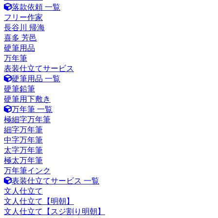
落款依頼 一覧
フリー作家
長谷川 帰海
喜多 芳邑
硬筆用品
万年筆
表装仕立てサービス
硬筆用品 一覧
硬筆鉛筆
硬筆用下敷き
万年筆 一覧
極細字万年筆
細字万年筆
中字万年筆
太字万年筆
極太万年筆
万年筆インク
表装仕立てサービス 一覧
文人仕立て
文人仕立て【明朝】
文人仕立て【スジ割り明朝】