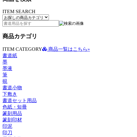
ITEM SEARCH
商品カテゴリ
ITEM CATEGORY
商品一覧はこちら»
書道紙
墨
墨液
筆
硯
書道小物
下敷き
書道セット用品
色紙・短冊
篆刻用品
篆刻印材
印泥
印刀