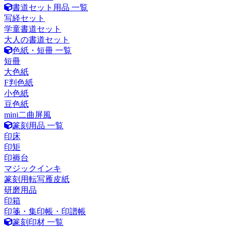
書道セット用品 一覧
写経セット
学童書道セット
大人の書道セット
色紙・短冊 一覧
短冊
大色紙
F判色紙
小色紙
豆色紙
mini二曲屏風
篆刻用品 一覧
印床
印矩
印褥台
マジックインキ
篆刻用転写雁皮紙
研磨用品
印箱
印箋・集印帳・印譜帳
篆刻印材 一覧