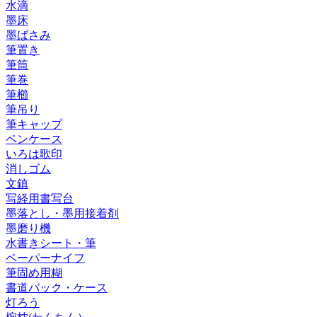
水滴
墨床
墨ばさみ
筆置き
筆筒
筆巻
筆櫛
筆吊り
筆キャップ
ペンケース
いろは歌印
消しゴム
文鎮
写経用書写台
墨落とし・墨用接着剤
墨磨り機
水書きシート・筆
ペーパーナイフ
筆固め用糊
書道バック・ケース
灯ろう