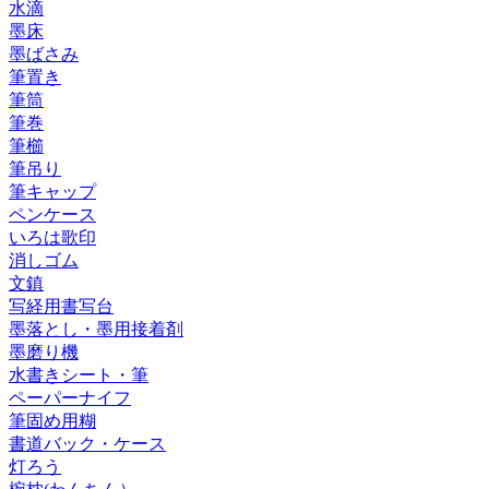
水滴
墨床
墨ばさみ
筆置き
筆筒
筆巻
筆櫛
筆吊り
筆キャップ
ペンケース
いろは歌印
消しゴム
文鎮
写経用書写台
墨落とし・墨用接着剤
墨磨り機
水書きシート・筆
ペーパーナイフ
筆固め用糊
書道バック・ケース
灯ろう