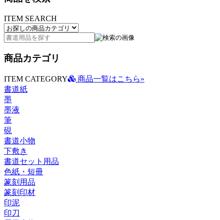
ITEM SEARCH
商品カテゴリ
ITEM CATEGORY
商品一覧はこちら»
書道紙
墨
墨液
筆
硯
書道小物
下敷き
書道セット用品
色紙・短冊
篆刻用品
篆刻印材
印泥
印刀