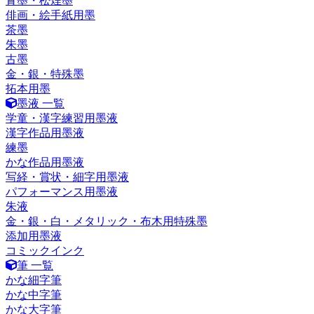
青墨・松煙墨
俳画・絵手紙用墨
茶墨
朱墨
古墨
金・銀・特殊墨
拓本用墨
墨液 一覧
学童・漢字練習用墨液
漢字作品用墨液
練墨
かな作品用墨液
写経・賞状・細字用墨液
パフォーマンス用墨液
朱液
金・銀・白・メタリック・布木用特殊墨
添加用墨液
コミックインク
筆 一覧
かな細字筆
かな中字筆
かな大字筆