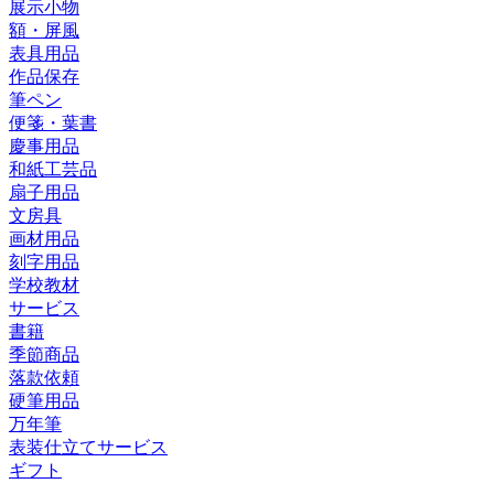
展示小物
額・屏風
表具用品
作品保存
筆ペン
便箋・葉書
慶事用品
和紙工芸品
扇子用品
文房具
画材用品
刻字用品
学校教材
サービス
書籍
季節商品
落款依頼
硬筆用品
万年筆
表装仕立てサービス
ギフト