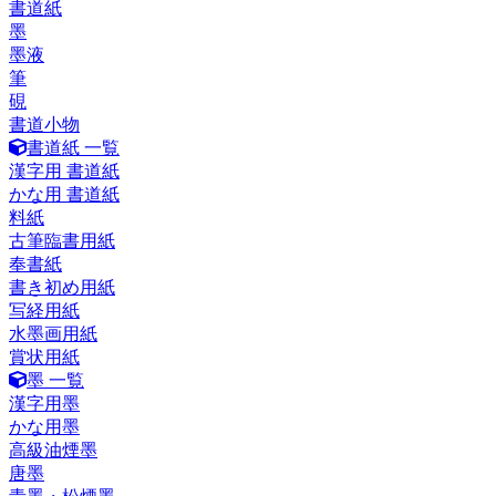
書道紙
墨
墨液
筆
硯
書道小物
書道紙 一覧
漢字用 書道紙
かな用 書道紙
料紙
古筆臨書用紙
奉書紙
書き初め用紙
写経用紙
水墨画用紙
賞状用紙
墨 一覧
漢字用墨
かな用墨
高級油煙墨
唐墨