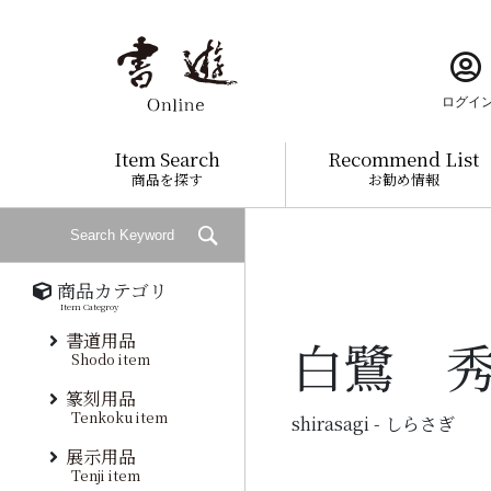
ログイ
Item Search
Recommend List
商品を探す
お勧め情報
商品カテゴリ
Item Categroy
書道用品
白鷺 
Shodo item
篆刻用品
Tenkoku item
shirasagi - しらさぎ
展示用品
Tenji item