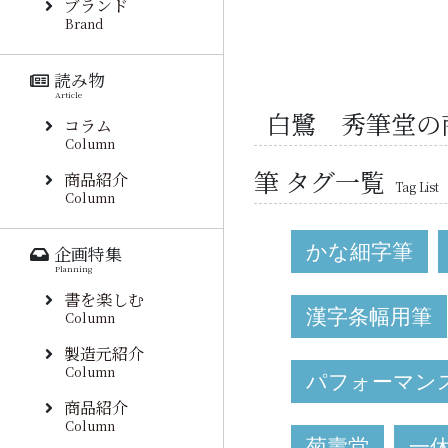
ブランド
Brand
読み物
Article
白鷺 秀筆堂の
コラム
Column
筆 タグ一覧
商品紹介
Tag List
Column
かな細字筆
企画特集
Planning
書を楽しむ
漢字条幅用筆
Column
製造元紹介
Column
パフォーマン
商品紹介
Column
菊壽堂
一