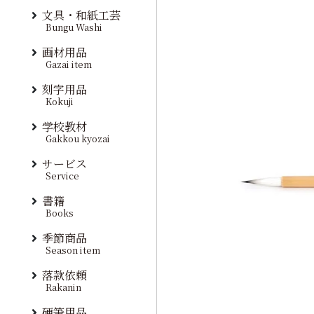
文具・和紙工芸
Bungu Washi
画材用品
Gazai item
刻字用品
Kokuji
学校教材
Gakkou kyozai
サービス
Service
書籍
Books
季節商品
Season item
落款依頼
Rakanin
硬筆用品