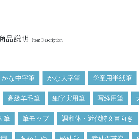
商品説明
Item Description
かな中字筆
かな大字筆
学童用半紙筆
高級羊毛筆
細字実用筆
写経用筆
ス筆
筆モップ
調和体・近代詩文書向き
休園
あかしや
松林堂
武林邵芝巌