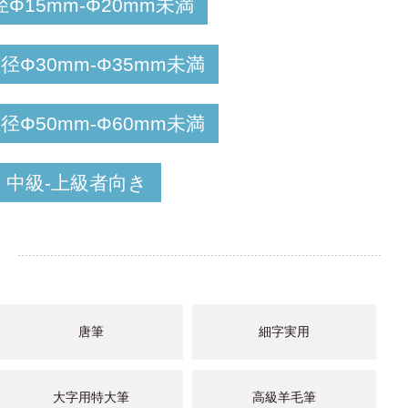
径Φ15mm-Φ20mm未満
径Φ30mm-Φ35mm未満
径Φ50mm-Φ60mm未満
中級-上級者向き
唐筆
細字実用
大字用特大筆
高級羊毛筆