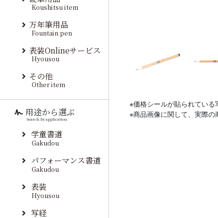
Koushitsu item
万年筆用品
Fountain pen
表装Onlineサービス
Hyousou
その他
Other item
※価格シールが貼られている
用途から選ぶ
※商品画像に関して、実際の
Search by application
学童書道
Gakudou
パフォーマンス書道
Gakudou
表装
Hyousou
写経