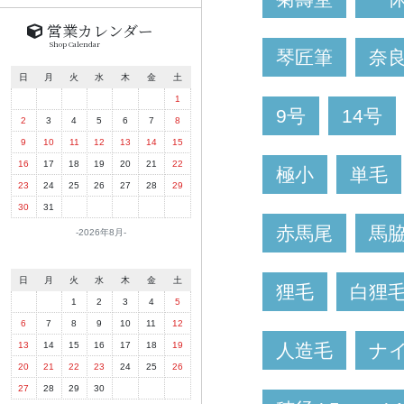
営業カレンダー
Shop Calendar
琴匠筆
奈
日
月
火
水
木
金
土
1
9号
14号
2
3
4
5
6
7
8
9
10
11
12
13
14
15
16
17
18
19
20
21
22
極小
単毛
23
24
25
26
27
28
29
30
31
赤馬尾
馬
2026年8月
日
月
火
水
木
金
土
狸毛
白狸
1
2
3
4
5
6
7
8
9
10
11
12
人造毛
ナ
13
14
15
16
17
18
19
20
21
22
23
24
25
26
27
28
29
30