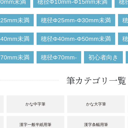
10mm未満
穂径Φ10mm-Φ15mm未満
穂
Φ25mm未満
穂径Φ25mm-Φ30mm未満
穂
Φ40mm未満
穂径Φ40mm-Φ50mm未満
穂
Φ70mm未満
穂径Φ70mm-
初心者向き
筆カテゴリ一覧
かな中字筆
かな大字筆
漢字一般半紙用筆
漢字条幅用筆