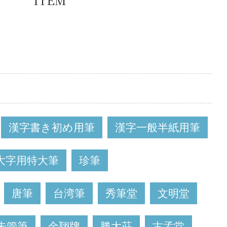
漢字書き初め用筆
漢字一般半紙用筆
大字用特大筆
珍筆
唐筆
台湾筆
秀筆堂
文明堂
朱管筆
金翔牌
勝大荘
古孟堂