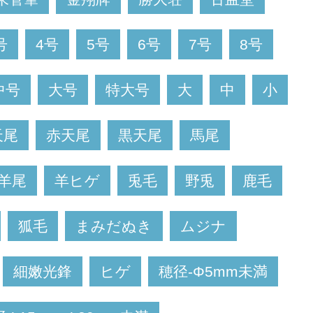
号
4号
5号
6号
7号
8号
中号
大号
特大号
大
中
小
天尾
赤天尾
黒天尾
馬尾
羊尾
羊ヒゲ
兎毛
野兎
鹿毛
狐毛
まみだぬき
ムジナ
細嫩光鋒
ヒゲ
穂径-Φ5mm未満