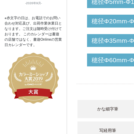
穂径Φ5mm-Φ
2026年9月
※赤文字の日は、お電話でのお問い
穂径Φ20mm-
合わせ対応及び、出荷作業休業日と
なります。ご注文は随時受け付けて
おります。 このカレンダーは書遊
穂径Φ35mm-
の店舗ではなく、書遊Onlineの営業
日カレンダーです。
穂径Φ60mm-
かな細字筆
写経用筆