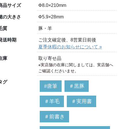
商品サイズ
Φ8.0×210mm
穂の大きさ
Φ5.9×28mm
毛質
豚・羊
発送時期
ご注文確定後、8営業日前後
夏季休暇のお知らせについて »
在庫
取り寄せ品
※実店舗の在庫に関しましては、実店舗へ
ご確認くださいませ。
タグ
#唐筆
＃黒豚
＃羊毛
＃実用書
＃前書き