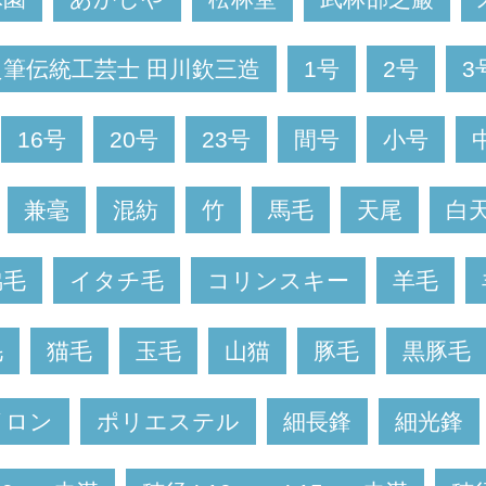
良筆伝統工芸士 田川欽三造
1号
2号
3
16号
20号
23号
間号
小号
兼毫
混紡
竹
馬毛
天尾
白
脇毛
イタチ毛
コリンスキー
羊毛
毛
猫毛
玉毛
山猫
豚毛
黒豚毛
イロン
ポリエステル
細長鋒
細光鋒