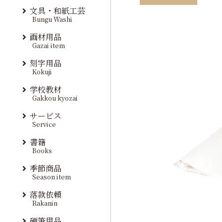
文具・和紙工芸
Bungu Washi
画材用品
Gazai item
刻字用品
Kokuji
学校教材
Gakkou kyozai
サービス
Service
書籍
Books
季節商品
Season item
落款依頼
Rakanin
硬筆用品