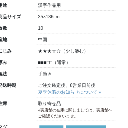
用途
漢字作品用
商品サイズ
35×136cm
枚数
10
産地
中国
にじみ
★★★☆☆（少し滲む）
厚み
■■■□□（通常）
製法
手漉き
発送時期
ご注文確定後、8営業日前後
夏季休暇のお知らせについて »
在庫
取り寄せ品
※実店舗の在庫に関しましては、実店舗へ
ご確認くださいませ。
タグ