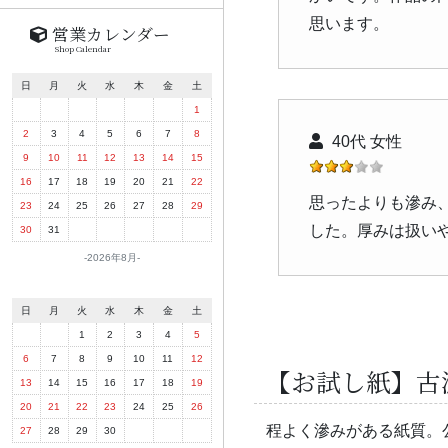
思います。
営業カレンダー
Shop Calendar
日
月
火
水
木
金
土
1
2
3
4
5
6
7
8
40代 女性
9
10
11
12
13
14
15
16
17
18
19
20
21
22
思ったよりも滲み
23
24
25
26
27
28
29
した。厚みは扱い
30
31
2026年8月
日
月
火
水
木
金
土
1
2
3
4
5
6
7
8
9
10
11
12
【お試し紙】古
13
14
15
16
17
18
19
20
21
22
23
24
25
26
程よく滲みがある紙質。
27
28
29
30