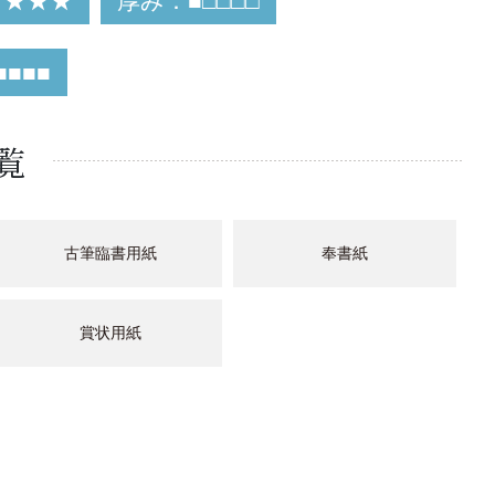
★★★★
厚み：■□□□□
■■■
覧
古筆臨書用紙
奉書紙
賞状用紙