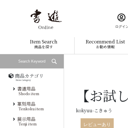
ログイ
Item Search
Recommend List
商品を探す
お勧め情報
商品カテゴリ
Item Categroy
書道用品
【お試し
Shodo item
篆刻用品
Tenkoku item
kokyuu-こきゅう
展示用品
Tenji item
レビューあり