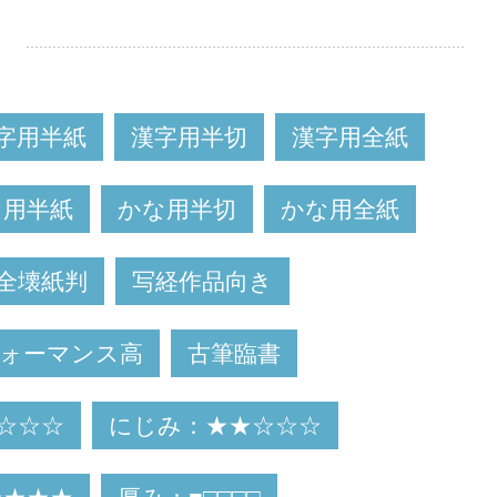
字用半紙
漢字用半切
漢字用全紙
な用半紙
かな用半切
かな用全紙
全壊紙判
写経作品向き
ォーマンス高
古筆臨書
☆☆☆
にじみ：★★☆☆☆