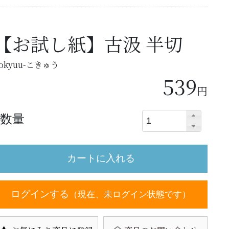
【お試し紙】古汲 半切
okyuu-こきゅう
539
円
数量
ログインする
（現在、未ログイン状態です）