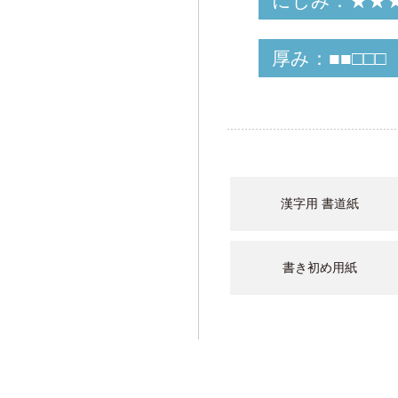
にじみ：★★
厚み：■■□□□
漢字用 書道紙
書き初め用紙