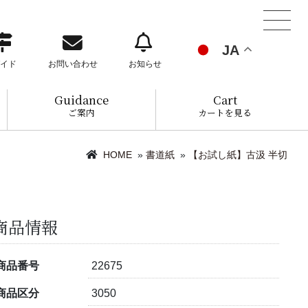
JA
イド
お問い合わせ
お知らせ
Guidance
Cart
ご案内
カートを見る
HOME
»
書道紙
»
【お試し紙】古汲 半切
商品情報
商品番号
22675
商品区分
3050