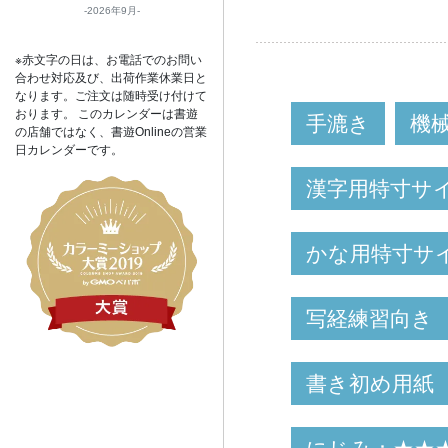
2026年9月
※赤文字の日は、お電話でのお問い
合わせ対応及び、出荷作業休業日と
なります。ご注文は随時受け付けて
おります。 このカレンダーは書遊
手漉き
機
の店舗ではなく、書遊Onlineの営業
日カレンダーです。
漢字用特寸サ
かな用特寸サ
写経練習向き
書き初め用紙