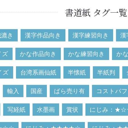
書道紙 タグ一覧
械漉き
漢字作品向き
漢字練習向き
漢
イズ
かな作品向き
かな練習向き
か
イズ
台湾系画仙紙
半懐紙
半紙判
輸入
国産
ばら売り有
コストパフ
写経紙
水墨画
賞状
にじみ：★☆