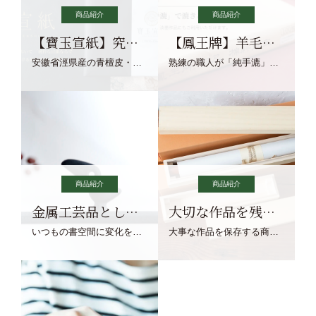
商品紹介
商品紹介
【寶玉宣紙】究極の純粋な宣紙を目指す寶玉宣紙
【鳳王牌】羊毛筆×濃墨での揮毫に最適な宣紙系画仙紙
安徽省涇県産の青檀皮・砂田稲藁・清らかな渓流水、熟練手漉き職人の卓越した手漉技術による最高級の純宣紙です。
熟練の職人が「純手漉」で漉きあげる書画紙。宣紙を好まれるお客様向けの棉料単宣に漉きあげました。
商品紹介
商品紹介
金属工芸品としての文鎮
大切な作品を残す作品保存商品
いつもの書空間に変化を与えてくれる、見ているだけで愉しくなる金属工芸品の文鎮をご紹介します。
大事な作品を保存する商品を取りまとめてご紹介ます。