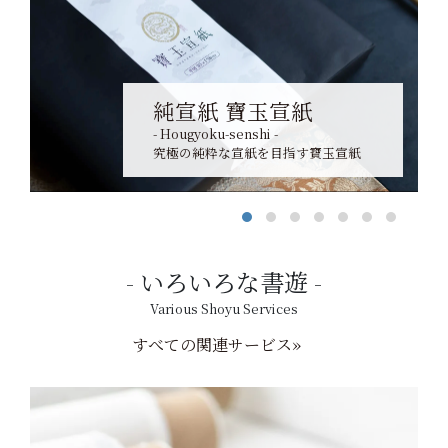
純宣紙 寶玉宣紙
- Hougyoku-senshi -
究極の純粋な宣紙を目指す寶玉宣紙
いろいろな書遊
Various Shoyu Services
すべての関連サービス»