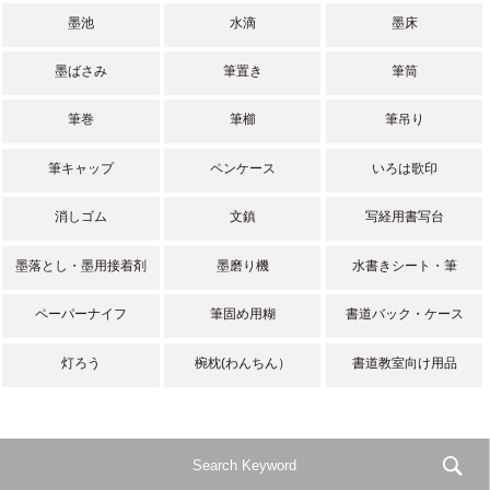
墨池
水滴
墨床
墨ばさみ
筆置き
筆筒
筆巻
筆櫛
筆吊り
筆キャップ
ペンケース
いろは歌印
消しゴム
文鎮
写経用書写台
墨落とし・墨用接着剤
墨磨り機
水書きシート・筆
ペーパーナイフ
筆固め用糊
書道バック・ケース
灯ろう
椀枕(わんちん）
書道教室向け用品