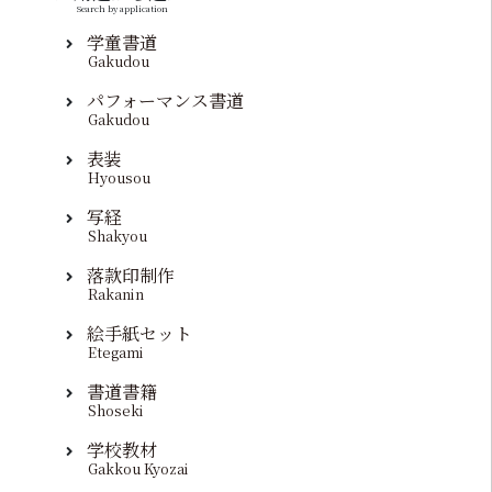
Search by application
学童書道
Gakudou
パフォーマンス書道
Gakudou
表装
Hyousou
写経
Shakyou
落款印制作
Rakanin
絵手紙セット
Etegami
書道書籍
Shoseki
学校教材
Gakkou Kyozai