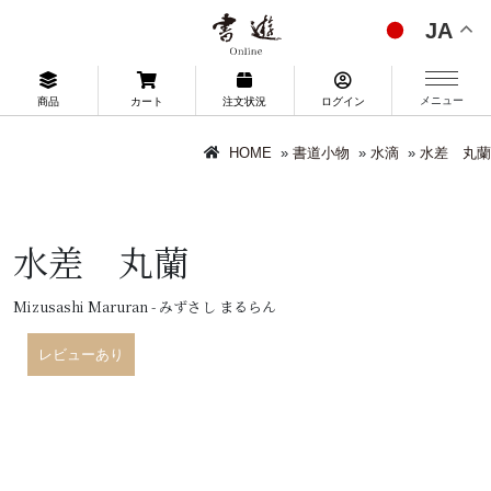
JA
メニュー
商品
カート
注文状況
ログイン
HOME
»
書道小物
»
水滴
»
水差 丸蘭
水差 丸蘭
Mizusashi Maruran - みずさし まるらん
レビューあり