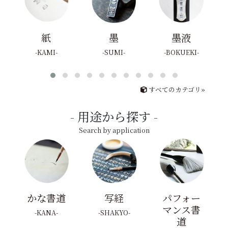
紙
墨
墨液
KAMI
SUMI
BOKUEKI
すべてのカテゴリ»
用途から探す
Search by application
かな書道
写経
パフォー
マンス書
KANA
SHAKYO
道