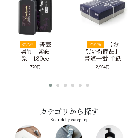
書芸
【お
売れ筋
売れ筋
呉竹 紫紺
買い得商品】
系 180cc
書道一番 半紙
770円
2,904円
カテゴリから探す
Search by category