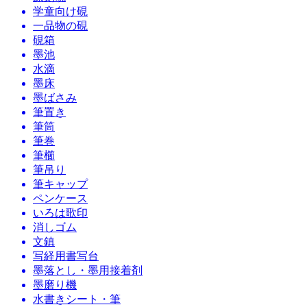
学童向け硯
一品物の硯
硯箱
墨池
水滴
墨床
墨ばさみ
筆置き
筆筒
筆巻
筆櫛
筆吊り
筆キャップ
ペンケース
いろは歌印
消しゴム
文鎮
写経用書写台
墨落とし・墨用接着剤
墨磨り機
水書きシート・筆