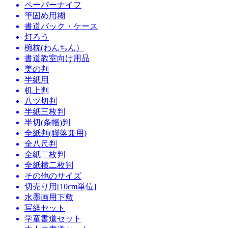
ペーパーナイフ
筆固め用糊
書道バック・ケース
灯ろう
椀枕(わんちん）
書道教室向け用品
美の判
半紙用
机上判
八ツ切判
半紙三枚判
半切(条幅)判
全紙判(聯落兼用)
全八尺判
全紙二枚判
全紙横二枚判
その他のサイズ
切売り用[10cm単位]
水墨画用下敷
写経セット
学童書道セット