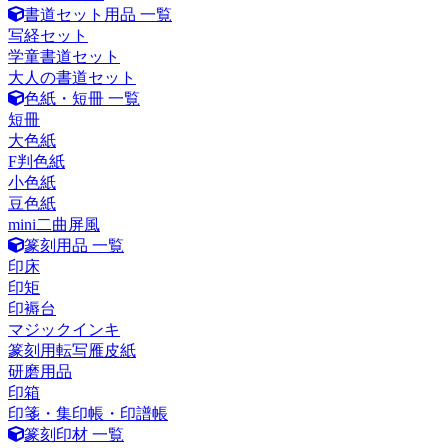
書道セット用品 一覧
写経セット
学童書道セット
大人の書道セット
色紙・短冊 一覧
短冊
大色紙
F判色紙
小色紙
豆色紙
mini二曲屏風
篆刻用品 一覧
印床
印矩
印褥台
マジックインキ
篆刻用転写雁皮紙
研磨用品
印箱
印箋・集印帳・印譜帳
篆刻印材 一覧