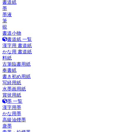
書道紙
墨
墨液
筆
硯
書道小物
書道紙 一覧
漢字用 書道紙
かな用 書道紙
料紙
古筆臨書用紙
奉書紙
書き初め用紙
写経用紙
水墨画用紙
賞状用紙
墨 一覧
漢字用墨
かな用墨
高級油煙墨
唐墨