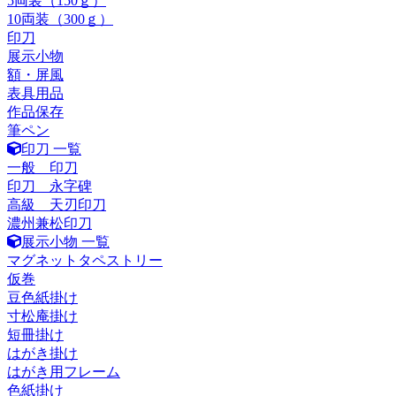
5両装（150ｇ）
10両装（300ｇ）
印刀
展示小物
額・屏風
表具用品
作品保存
筆ペン
印刀 一覧
一般 印刀
印刀 永字碑
高級 天刃印刀
濃州兼松印刀
展示小物 一覧
マグネットタペストリー
仮巻
豆色紙掛け
寸松庵掛け
短冊掛け
はがき掛け
はがき用フレーム
色紙掛け