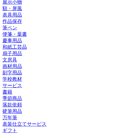
展示小物
額・屏風
表具用品
作品保存
筆ペン
便箋・葉書
慶事用品
和紙工芸品
扇子用品
文房具
画材用品
刻字用品
学校教材
サービス
書籍
季節商品
落款依頼
硬筆用品
万年筆
表装仕立てサービス
ギフト