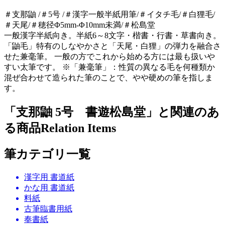
＃支那鼬 /＃5号 /＃漢字一般半紙用筆/＃イタチ毛/＃白狸毛/
＃天尾/＃穂径Φ5mm-Φ10mm未満/＃松島堂
一般漢字半紙向き。半紙6～8文字・楷書・行書・草書向き。
「鼬毛」特有のしなやかさと「天尾・白狸」の弾力を融合さ
せた兼毫筆。 一般の方でこれから始める方には最も扱いや
すい太筆です。 ※「兼毫筆」：性質の異なる毛を何種類か
混ぜ合わせて造られた筆のことで、やや硬めの筆を指しま
す。
「支那鼬 5号 書遊松島堂」と関連のあ
る商品
Relation Items
筆カテゴリ一覧
漢字用 書道紙
かな用 書道紙
料紙
古筆臨書用紙
奉書紙