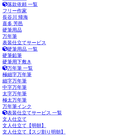
落款依頼 一覧
フリー作家
長谷川 帰海
喜多 芳邑
硬筆用品
万年筆
表装仕立てサービス
硬筆用品 一覧
硬筆鉛筆
硬筆用下敷き
万年筆 一覧
極細字万年筆
細字万年筆
中字万年筆
太字万年筆
極太万年筆
万年筆インク
表装仕立てサービス 一覧
文人仕立て
文人仕立て【明朝】
文人仕立て【スジ割り明朝】