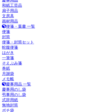
慶事用品
和紙工芸品
扇子用品
文房具
画材用品
便箋・葉書 一覧
便箋
封筒
便箋・封筒セット
蛇腹便箋
はがき
一筆箋
そえぶみ箋
巻紙
月謝袋
メモ帳
慶事用品 一覧
慶事用のし袋
弔事用のし袋
式辞用紙
無地封筒
ポチ袋