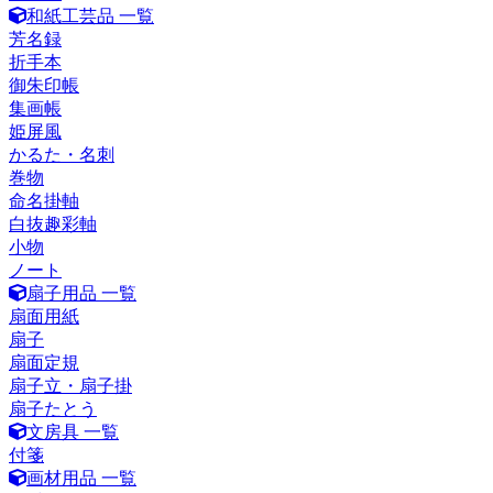
和紙工芸品 一覧
芳名録
折手本
御朱印帳
集画帳
姫屏風
かるた・名刺
巻物
命名掛軸
白抜趣彩軸
小物
ノート
扇子用品 一覧
扇面用紙
扇子
扇面定規
扇子立・扇子掛
扇子たとう
文房具 一覧
付箋
画材用品 一覧