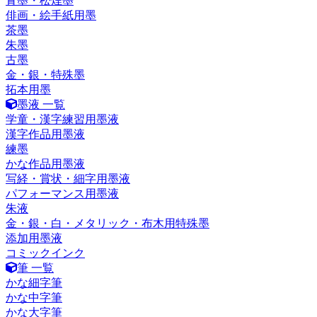
青墨・松煙墨
俳画・絵手紙用墨
茶墨
朱墨
古墨
金・銀・特殊墨
拓本用墨
墨液 一覧
学童・漢字練習用墨液
漢字作品用墨液
練墨
かな作品用墨液
写経・賞状・細字用墨液
パフォーマンス用墨液
朱液
金・銀・白・メタリック・布木用特殊墨
添加用墨液
コミックインク
筆 一覧
かな細字筆
かな中字筆
かな大字筆