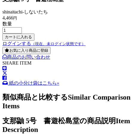
shinaitachi-しないたち
4,466
円
数量
ログインする
（現在、未ログイン状態です）
お気に入り商品に登録
商品のお問い合わせ
SHARE ITEM
紙の小分け袋はこちら»
類似商品と比較する
Similar Comparison
Items
支那鼬 5号 書遊松島堂の商品説明
Item
Description