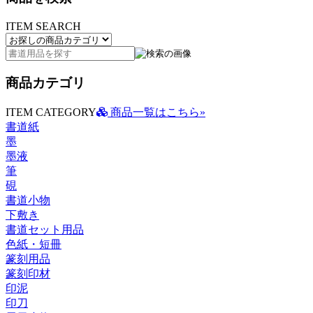
ITEM SEARCH
商品カテゴリ
ITEM CATEGORY
商品一覧はこちら»
書道紙
墨
墨液
筆
硯
書道小物
下敷き
書道セット用品
色紙・短冊
篆刻用品
篆刻印材
印泥
印刀