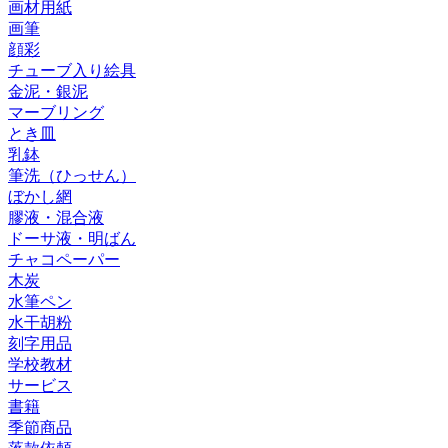
画材用紙
画筆
顔彩
チューブ入り絵具
金泥・銀泥
マーブリング
とき皿
乳鉢
筆洗（ひっせん）
ぼかし網
膠液・混合液
ドーサ液・明ばん
チャコペーパー
木炭
水筆ペン
水干胡粉
刻字用品
学校教材
サービス
書籍
季節商品