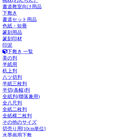
椀枕(わんちん）
書道教室向け用品
下敷き
書道セット用品
色紙・短冊
篆刻用品
篆刻印材
印泥
下敷き 一覧
美の判
半紙用
机上判
八ツ切判
半紙三枚判
半切(条幅)判
全紙判(聯落兼用)
全八尺判
全紙二枚判
全紙横二枚判
その他のサイズ
切売り用[10cm単位]
水墨画用下敷