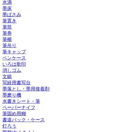
水滴
墨床
墨ばさみ
筆置き
筆筒
筆巻
筆櫛
筆吊り
筆キャップ
ペンケース
いろは歌印
消しゴム
文鎮
写経用書写台
墨落とし・墨用接着剤
墨磨り機
水書きシート・筆
ペーパーナイフ
筆固め用糊
書道バック・ケース
灯ろう