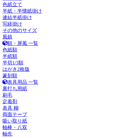
色紙立て
半紙・半懐紙掛け
連結半紙掛け
写経掛け
その他のサイズ
風鎮
額・屏風 一覧
色紙額
半紙額
半切1/3額
はがき2枚版
篆刻額
表具用品 一覧
裏打ち用紙
刷毛
定着剤
表具 糊
両面テープ
吸い取り紙
軸棒・八双
軸先