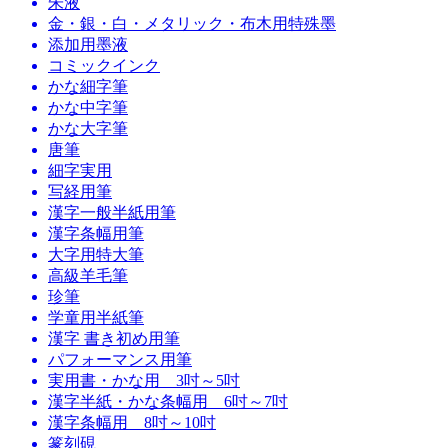
朱液
金・銀・白・メタリック・布木用特殊墨
添加用墨液
コミックインク
かな細字筆
かな中字筆
かな大字筆
唐筆
細字実用
写経用筆
漢字一般半紙用筆
漢字条幅用筆
大字用特大筆
高級羊毛筆
珍筆
学童用半紙筆
漢字 書き初め用筆
パフォーマンス用筆
実用書・かな用 3吋～5吋
漢字半紙・かな条幅用 6吋～7吋
漢字条幅用 8吋～10吋
篆刻硯