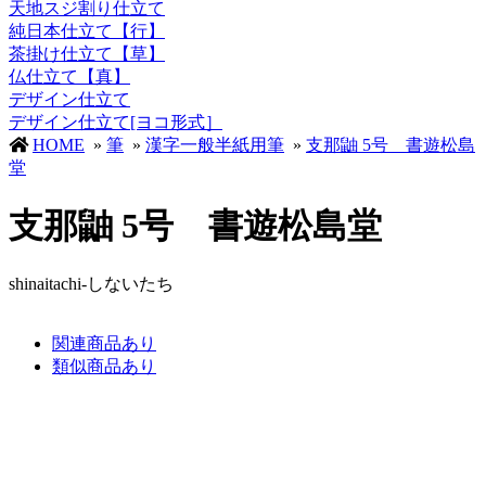
天地スジ割り仕立て
純日本仕立て【行】
茶掛け仕立て【草】
仏仕立て【真】
デザイン仕立て
デザイン仕立て[ヨコ形式］
HOME
»
筆
»
漢字一般半紙用筆
»
支那鼬 5号 書遊松島
堂
支那鼬 5号 書遊松島堂
shinaitachi-しないたち
関連商品あり
類似商品あり