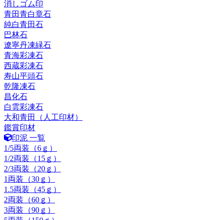
消しゴム印
青田青白章石
純白青田石
巴林石
遼寧丹凍緑石
青海彩凍石
西蔵彩凍石
寿山平頭石
乾隆凍石
昌化石
白雲彩凍石
大和青田（人工印材）
鑑賞印材
印泥 一覧
1/5両装（6ｇ）
1/2両装（15ｇ）
2/3両装（20ｇ）
1両装（30ｇ）
1.5両装（45ｇ）
2両装（60ｇ）
3両装（90ｇ）