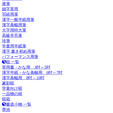
唐筆
細字実用
写経用筆
漢字一般半紙用筆
漢字条幅用筆
大字用特大筆
高級羊毛筆
珍筆
学童用半紙筆
漢字 書き初め用筆
パフォーマンス用筆
硯 一覧
実用書・かな用 3吋～5吋
漢字半紙・かな条幅用 6吋～7吋
漢字条幅用 8吋～10吋
篆刻硯
学童向け硯
一品物の硯
硯箱
書道小物 一覧
墨池