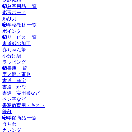
落款依頼
刻字用品 一覧
彩玉ボード
彫刻刀
学校教材 一覧
ポインター
サービス 一覧
書道紙の加工
赤ちゃん筆
小分け袋
ラッピング
書籍 一覧
字／辞／事典
書道 漢字
書道 かな
書道 実用書など
ペン字など
書写教育用テキスト
篆刻
季節商品 一覧
うちわ
カレンダー