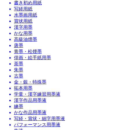
書き初め用紙
写経用紙
水墨画用紙
賞状用紙
漢字用墨
かな用墨
高級油煙墨
唐墨
青墨・松煙墨
俳画・絵手紙用墨
茶墨
朱墨
古墨
金・銀・特殊墨
拓本用墨
学童・漢字練習用墨液
漢字作品用墨液
練墨
かな作品用墨液
写経・賞状・細字用墨液
パフォーマンス用墨液