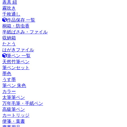
表具 紐
霧吹き
千枚通し
作品保存 一覧
桐箱・防虫香
半紙ばさみ・ファイル
収納箱
たとう
はがきファイル
筆ペン 一覧
天然竹筆ペン
筆ペンセット
墨色
うす墨
筆ペン 朱色
カラー
太筆筆ペン
万年毛筆・手紙ペン
高級筆ペン
カートリッジ
便箋・葉書