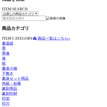
ITEM SEARCH
商品カテゴリ
ITEM CATEGORY
商品一覧はこちら»
書道紙
墨
墨液
筆
硯
書道小物
下敷き
書道セット用品
色紙・短冊
篆刻用品
篆刻印材
印泥
印刀