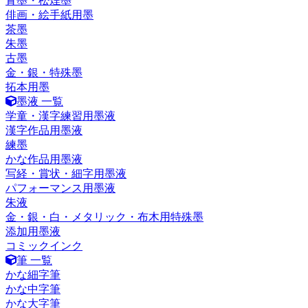
青墨・松煙墨
俳画・絵手紙用墨
茶墨
朱墨
古墨
金・銀・特殊墨
拓本用墨
墨液 一覧
学童・漢字練習用墨液
漢字作品用墨液
練墨
かな作品用墨液
写経・賞状・細字用墨液
パフォーマンス用墨液
朱液
金・銀・白・メタリック・布木用特殊墨
添加用墨液
コミックインク
筆 一覧
かな細字筆
かな中字筆
かな大字筆