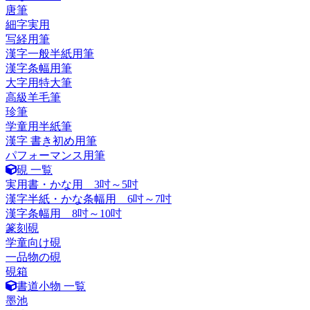
唐筆
細字実用
写経用筆
漢字一般半紙用筆
漢字条幅用筆
大字用特大筆
高級羊毛筆
珍筆
学童用半紙筆
漢字 書き初め用筆
パフォーマンス用筆
硯 一覧
実用書・かな用 3吋～5吋
漢字半紙・かな条幅用 6吋～7吋
漢字条幅用 8吋～10吋
篆刻硯
学童向け硯
一品物の硯
硯箱
書道小物 一覧
墨池