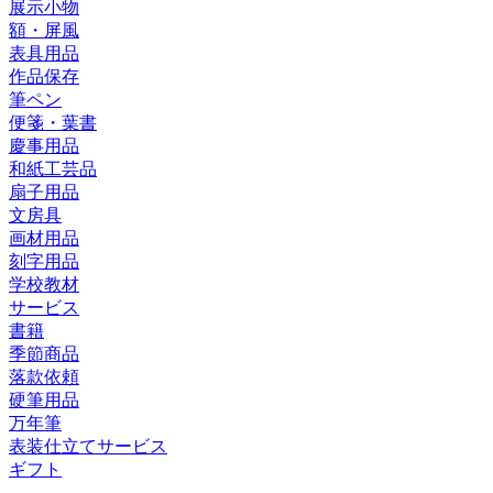
展示小物
額・屏風
表具用品
作品保存
筆ペン
便箋・葉書
慶事用品
和紙工芸品
扇子用品
文房具
画材用品
刻字用品
学校教材
サービス
書籍
季節商品
落款依頼
硬筆用品
万年筆
表装仕立てサービス
ギフト