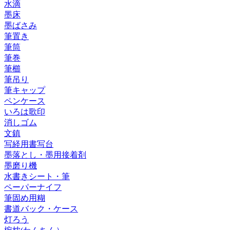
水滴
墨床
墨ばさみ
筆置き
筆筒
筆巻
筆櫛
筆吊り
筆キャップ
ペンケース
いろは歌印
消しゴム
文鎮
写経用書写台
墨落とし・墨用接着剤
墨磨り機
水書きシート・筆
ペーパーナイフ
筆固め用糊
書道バック・ケース
灯ろう