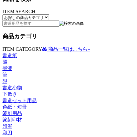
ITEM SEARCH
商品カテゴリ
ITEM CATEGORY
商品一覧はこちら»
書道紙
墨
墨液
筆
硯
書道小物
下敷き
書道セット用品
色紙・短冊
篆刻用品
篆刻印材
印泥
印刀