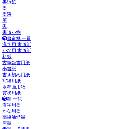
書道紙
墨
墨液
筆
硯
書道小物
書道紙 一覧
漢字用 書道紙
かな用 書道紙
料紙
古筆臨書用紙
奉書紙
書き初め用紙
写経用紙
水墨画用紙
賞状用紙
墨 一覧
漢字用墨
かな用墨
高級油煙墨
唐墨