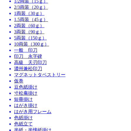
1/2両装（15ｇ）
2/3両装（20ｇ）
1両装（30ｇ）
1.5両装（45ｇ）
2両装（60ｇ）
3両装（90ｇ）
5両装（150ｇ）
10両装（300ｇ）
一般 印刀
印刀 永字碑
高級 天刃印刀
濃州兼松印刀
マグネットタペストリー
仮巻
豆色紙掛け
寸松庵掛け
短冊掛け
はがき掛け
はがき用フレーム
色紙掛け
色紙立て
半紙・半懐紙掛け