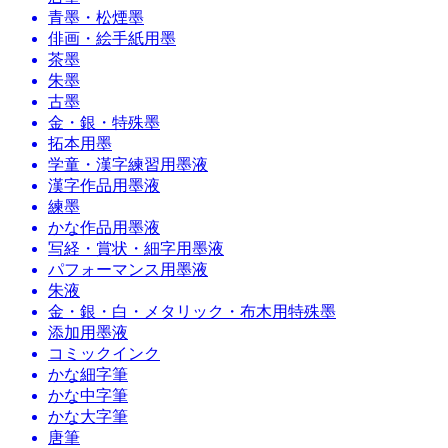
青墨・松煙墨
俳画・絵手紙用墨
茶墨
朱墨
古墨
金・銀・特殊墨
拓本用墨
学童・漢字練習用墨液
漢字作品用墨液
練墨
かな作品用墨液
写経・賞状・細字用墨液
パフォーマンス用墨液
朱液
金・銀・白・メタリック・布木用特殊墨
添加用墨液
コミックインク
かな細字筆
かな中字筆
かな大字筆
唐筆