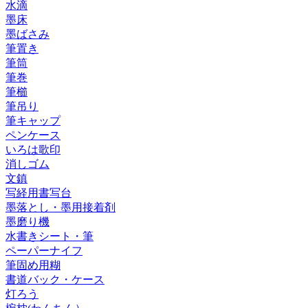
水滴
墨床
墨ばさみ
筆置き
筆筒
筆巻
筆櫛
筆吊り
筆キャップ
ペンケース
いろは歌印
消しゴム
文鎮
写経用書写台
墨落とし・墨用接着剤
墨磨り機
水書きシート・筆
ペーパーナイフ
筆固め用糊
書道バック・ケース
灯ろう