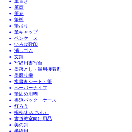
筆置き
筆筒
筆巻
筆櫛
筆吊り
筆キャップ
ペンケース
いろは歌印
消しゴム
文鎮
写経用書写台
墨落とし・墨用接着剤
墨磨り機
水書きシート・筆
ペーパーナイフ
筆固め用糊
書道バック・ケース
灯ろう
椀枕(わんちん）
書道教室向け用品
美の判
半紙用