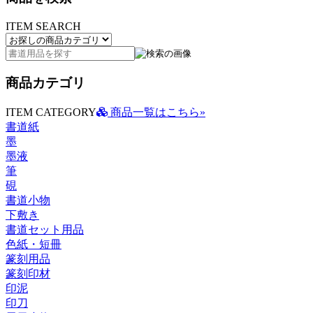
ITEM SEARCH
商品カテゴリ
ITEM CATEGORY
商品一覧はこちら»
書道紙
墨
墨液
筆
硯
書道小物
下敷き
書道セット用品
色紙・短冊
篆刻用品
篆刻印材
印泥
印刀