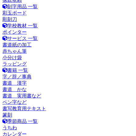
落款依頼
刻字用品 一覧
彩玉ボード
彫刻刀
学校教材 一覧
ポインター
サービス 一覧
書道紙の加工
赤ちゃん筆
小分け袋
ラッピング
書籍 一覧
字／辞／事典
書道 漢字
書道 かな
書道 実用書など
ペン字など
書写教育用テキスト
篆刻
季節商品 一覧
うちわ
カレンダー