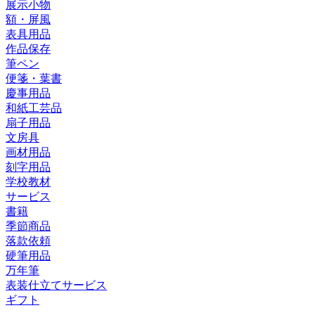
展示小物
額・屏風
表具用品
作品保存
筆ペン
便箋・葉書
慶事用品
和紙工芸品
扇子用品
文房具
画材用品
刻字用品
学校教材
サービス
書籍
季節商品
落款依頼
硬筆用品
万年筆
表装仕立てサービス
ギフト