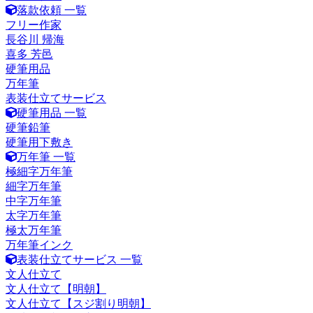
落款依頼 一覧
フリー作家
長谷川 帰海
喜多 芳邑
硬筆用品
万年筆
表装仕立てサービス
硬筆用品 一覧
硬筆鉛筆
硬筆用下敷き
万年筆 一覧
極細字万年筆
細字万年筆
中字万年筆
太字万年筆
極太万年筆
万年筆インク
表装仕立てサービス 一覧
文人仕立て
文人仕立て【明朝】
文人仕立て【スジ割り明朝】