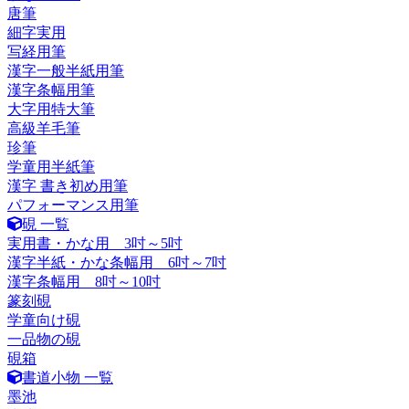
唐筆
細字実用
写経用筆
漢字一般半紙用筆
漢字条幅用筆
大字用特大筆
高級羊毛筆
珍筆
学童用半紙筆
漢字 書き初め用筆
パフォーマンス用筆
硯 一覧
実用書・かな用 3吋～5吋
漢字半紙・かな条幅用 6吋～7吋
漢字条幅用 8吋～10吋
篆刻硯
学童向け硯
一品物の硯
硯箱
書道小物 一覧
墨池