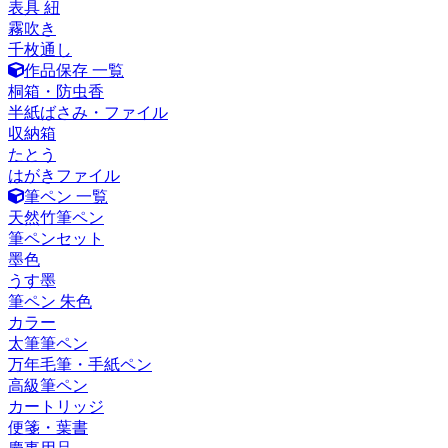
表具 紐
霧吹き
千枚通し
作品保存 一覧
桐箱・防虫香
半紙ばさみ・ファイル
収納箱
たとう
はがきファイル
筆ペン 一覧
天然竹筆ペン
筆ペンセット
墨色
うす墨
筆ペン 朱色
カラー
太筆筆ペン
万年毛筆・手紙ペン
高級筆ペン
カートリッジ
便箋・葉書