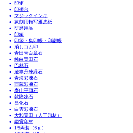
印矩
印褥台
マジックインキ
篆刻用転写雁皮紙
研磨用品
印箱
印箋・集印帳・印譜帳
消しゴム印
青田青白章石
純白青田石
巴林石
遼寧丹凍緑石
青海彩凍石
西蔵彩凍石
寿山平頭石
乾隆凍石
昌化石
白雲彩凍石
大和青田（人工印材）
鑑賞印材
1/5両装（6ｇ）