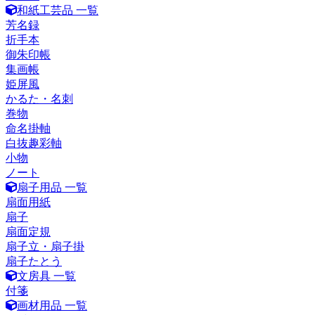
和紙工芸品 一覧
芳名録
折手本
御朱印帳
集画帳
姫屏風
かるた・名刺
巻物
命名掛軸
白抜趣彩軸
小物
ノート
扇子用品 一覧
扇面用紙
扇子
扇面定規
扇子立・扇子掛
扇子たとう
文房具 一覧
付箋
画材用品 一覧