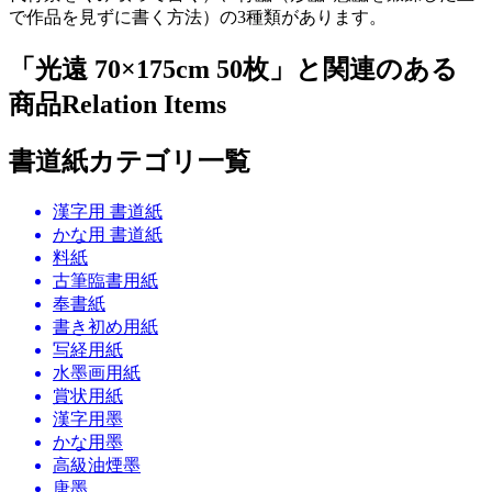
で作品を見ずに書く方法）の3種類があります。
「光遠 70×175cm 50枚」と関連のある
商品
Relation Items
書道紙カテゴリ一覧
漢字用 書道紙
かな用 書道紙
料紙
古筆臨書用紙
奉書紙
書き初め用紙
写経用紙
水墨画用紙
賞状用紙
漢字用墨
かな用墨
高級油煙墨
唐墨