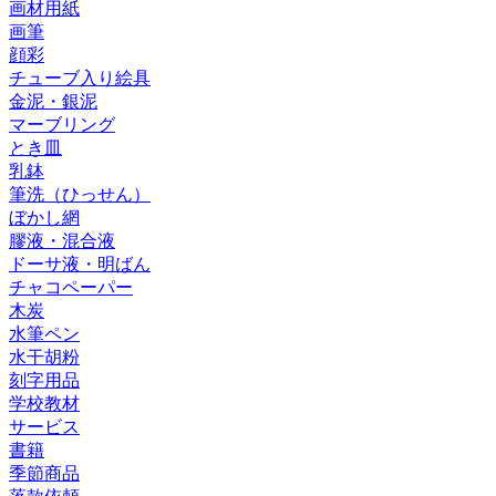
画材用紙
画筆
顔彩
チューブ入り絵具
金泥・銀泥
マーブリング
とき皿
乳鉢
筆洗（ひっせん）
ぼかし網
膠液・混合液
ドーサ液・明ばん
チャコペーパー
木炭
水筆ペン
水干胡粉
刻字用品
学校教材
サービス
書籍
季節商品