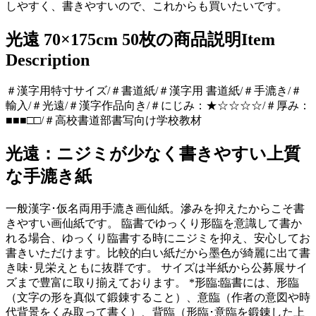
しやすく、書きやすいので、これからも買いたいです。
光遠 70×175cm 50枚の商品説明
Item
Description
＃漢字用特寸サイズ/＃書道紙/＃漢字用 書道紙/＃手漉き/＃
輸入/＃光遠/＃漢字作品向き/＃にじみ：★☆☆☆☆/＃厚み：
■■■□□/＃高校書道部書写向け学校教材
光遠：ニジミが少なく書きやすい上質
な手漉き紙
一般漢字･仮名両用手漉き画仙紙。滲みを抑えたからこそ書
きやすい画仙紙です。 臨書でゆっくり形臨を意識して書か
れる場合、ゆっくり臨書する時にニジミを抑え、安心してお
書きいただけます。比較的白い紙だから墨色が綺麗に出て書
き味･見栄えともに抜群です。 サイズは半紙から公募展サイ
ズまで豊富に取り揃えております。 *形臨:臨書には、形臨
（文字の形を真似て鍛錬すること）、意臨（作者の意図や時
代背景をくみ取って書く）、背臨（形臨･意臨を鍛錬した上