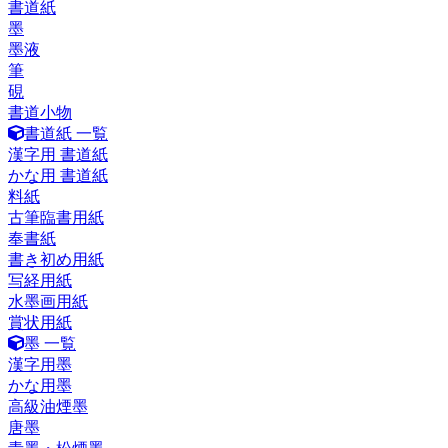
書道紙
墨
墨液
筆
硯
書道小物
書道紙 一覧
漢字用 書道紙
かな用 書道紙
料紙
古筆臨書用紙
奉書紙
書き初め用紙
写経用紙
水墨画用紙
賞状用紙
墨 一覧
漢字用墨
かな用墨
高級油煙墨
唐墨