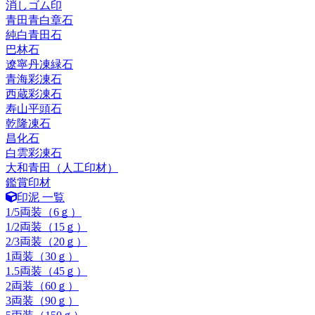
消しゴム印
青田青白章石
純白青田石
巴林石
遼寧丹凍緑石
青海彩凍石
西蔵彩凍石
寿山平頭石
乾隆凍石
昌化石
白雲彩凍石
大和青田（人工印材）
鑑賞印材
印泥 一覧
1/5両装（6ｇ）
1/2両装（15ｇ）
2/3両装（20ｇ）
1両装（30ｇ）
1.5両装（45ｇ）
2両装（60ｇ）
3両装（90ｇ）