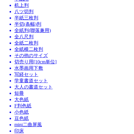
机上判
八ツ切判
半紙三枚判
半切(条幅)判
全紙判(聯落兼用)
全八尺判
全紙二枚判
全紙横二枚判
その他のサイズ
切売り用[10cm単位]
水墨画用下敷
写経セット
学童書道セット
大人の書道セット
短冊
大色紙
F判色紙
小色紙
豆色紙
mini二曲屏風
印床