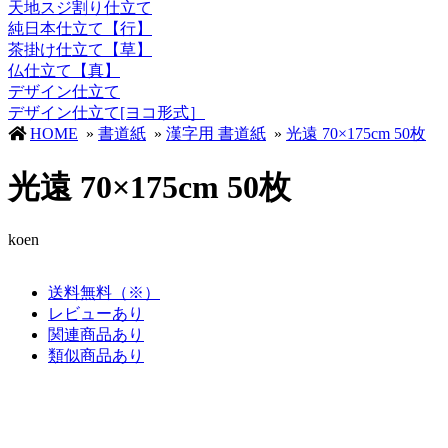
天地スジ割り仕立て
純日本仕立て【行】
茶掛け仕立て【草】
仏仕立て【真】
デザイン仕立て
デザイン仕立て[ヨコ形式］
HOME
»
書道紙
»
漢字用 書道紙
»
光遠 70×175cm 50枚
光遠 70×175cm 50枚
koen
送料無料（※）
レビューあり
関連商品あり
類似商品あり