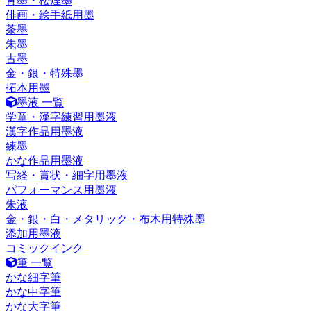
青墨・松煙墨
俳画・絵手紙用墨
茶墨
朱墨
古墨
金・銀・特殊墨
拓本用墨
墨液 一覧
学童・漢字練習用墨液
漢字作品用墨液
練墨
かな作品用墨液
写経・賞状・細字用墨液
パフォーマンス用墨液
朱液
金・銀・白・メタリック・布木用特殊墨
添加用墨液
コミックインク
筆 一覧
かな細字筆
かな中字筆
かな大字筆