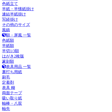
色紙立て
半紙・半懐紙掛け
連結半紙掛け
写経掛け
その他のサイズ
風鎮
額・屏風 一覧
色紙額
半紙額
半切1/3額
はがき2枚版
篆刻額
表具用品 一覧
裏打ち用紙
刷毛
定着剤
表具 糊
両面テープ
吸い取り紙
軸棒・八双
軸先