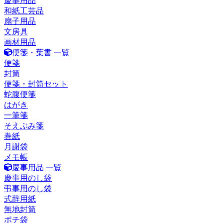
慶事用品
和紙工芸品
扇子用品
文房具
画材用品
便箋・葉書 一覧
便箋
封筒
便箋・封筒セット
蛇腹便箋
はがき
一筆箋
そえぶみ箋
巻紙
月謝袋
メモ帳
慶事用品 一覧
慶事用のし袋
弔事用のし袋
式辞用紙
無地封筒
ポチ袋