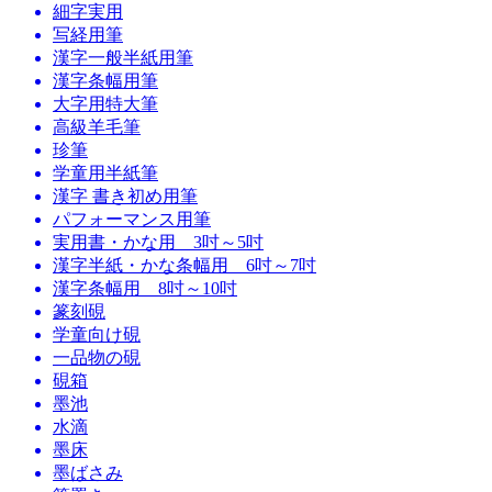
細字実用
写経用筆
漢字一般半紙用筆
漢字条幅用筆
大字用特大筆
高級羊毛筆
珍筆
学童用半紙筆
漢字 書き初め用筆
パフォーマンス用筆
実用書・かな用 3吋～5吋
漢字半紙・かな条幅用 6吋～7吋
漢字条幅用 8吋～10吋
篆刻硯
学童向け硯
一品物の硯
硯箱
墨池
水滴
墨床
墨ばさみ