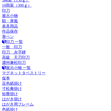
5両装（150ｇ）
10両装（300ｇ）
印刀
展示小物
額・屏風
表具用品
作品保存
筆ペン
印刀 一覧
一般 印刀
印刀 永字碑
高級 天刃印刀
濃州兼松印刀
展示小物 一覧
マグネットタペストリー
仮巻
豆色紙掛け
寸松庵掛け
短冊掛け
はがき掛け
はがき用フレーム
色紙掛け