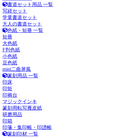
書道セット用品 一覧
写経セット
学童書道セット
大人の書道セット
色紙・短冊 一覧
短冊
大色紙
F判色紙
小色紙
豆色紙
mini二曲屏風
篆刻用品 一覧
印床
印矩
印褥台
マジックインキ
篆刻用転写雁皮紙
研磨用品
印箱
印箋・集印帳・印譜帳
篆刻印材 一覧