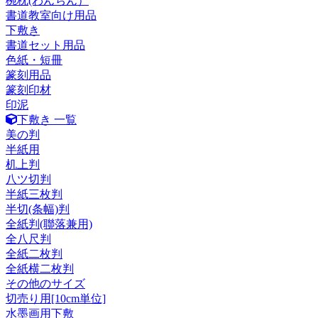
椀枕(わんちん）
書道教室向け用品
下敷き
書道セット用品
色紙・短冊
篆刻用品
篆刻印材
印泥
下敷き 一覧
美の判
半紙用
机上判
八ツ切判
半紙三枚判
半切(条幅)判
全紙判(聯落兼用)
全八尺判
全紙二枚判
全紙横二枚判
その他のサイズ
切売り用[10cm単位]
水墨画用下敷