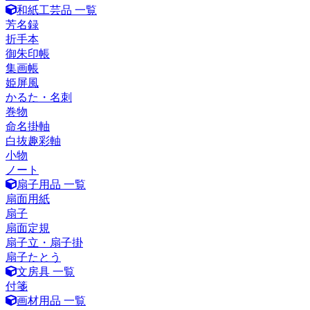
和紙工芸品 一覧
芳名録
折手本
御朱印帳
集画帳
姫屏風
かるた・名刺
巻物
命名掛軸
白抜趣彩軸
小物
ノート
扇子用品 一覧
扇面用紙
扇子
扇面定規
扇子立・扇子掛
扇子たとう
文房具 一覧
付箋
画材用品 一覧