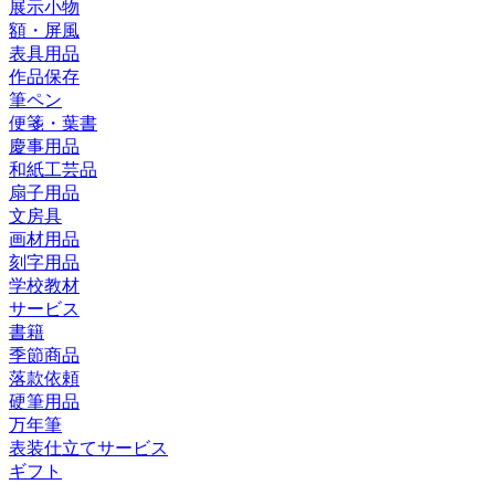
展示小物
額・屏風
表具用品
作品保存
筆ペン
便箋・葉書
慶事用品
和紙工芸品
扇子用品
文房具
画材用品
刻字用品
学校教材
サービス
書籍
季節商品
落款依頼
硬筆用品
万年筆
表装仕立てサービス
ギフト