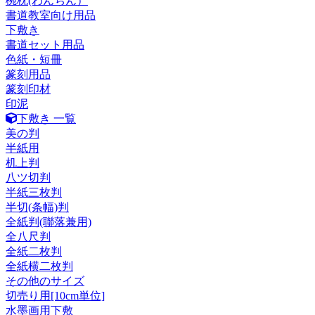
椀枕(わんちん）
書道教室向け用品
下敷き
書道セット用品
色紙・短冊
篆刻用品
篆刻印材
印泥
下敷き 一覧
美の判
半紙用
机上判
八ツ切判
半紙三枚判
半切(条幅)判
全紙判(聯落兼用)
全八尺判
全紙二枚判
全紙横二枚判
その他のサイズ
切売り用[10cm単位]
水墨画用下敷