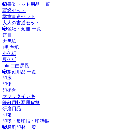
書道セット用品 一覧
写経セット
学童書道セット
大人の書道セット
色紙・短冊 一覧
短冊
大色紙
F判色紙
小色紙
豆色紙
mini二曲屏風
篆刻用品 一覧
印床
印矩
印褥台
マジックインキ
篆刻用転写雁皮紙
研磨用品
印箱
印箋・集印帳・印譜帳
篆刻印材 一覧