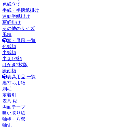
色紙立て
半紙・半懐紙掛け
連結半紙掛け
写経掛け
その他のサイズ
風鎮
額・屏風 一覧
色紙額
半紙額
半切1/3額
はがき2枚版
篆刻額
表具用品 一覧
裏打ち用紙
刷毛
定着剤
表具 糊
両面テープ
吸い取り紙
軸棒・八双
軸先