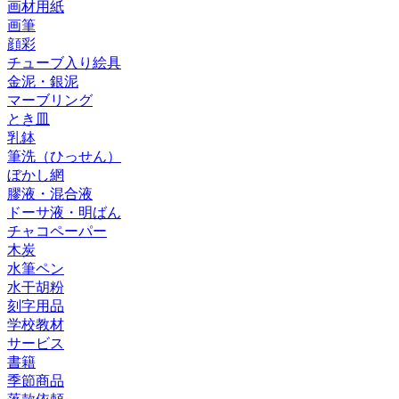
画材用紙
画筆
顔彩
チューブ入り絵具
金泥・銀泥
マーブリング
とき皿
乳鉢
筆洗（ひっせん）
ぼかし網
膠液・混合液
ドーサ液・明ばん
チャコペーパー
木炭
水筆ペン
水干胡粉
刻字用品
学校教材
サービス
書籍
季節商品