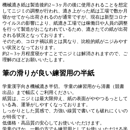
機械漉き紙は製造後約2～3ヶ月の後に使用されることを想定
してニジミの調整が行われ、漉き上がった紙は工場で数か月
寝かせてから出荷されるのが通常ですが、現在は新型コロナ
ウイルスの影響により、紙漉き工場では稼働日や人員の調整
を行って製造がおこなわれているため、漉きたての紙が出荷
される状況となっております。
そのため、コロナ禍以前とは異なり、比較的紙がニジみやす
い状況となっております。
約2～3ヶ月程度寝かすことでニジミは解消されますので、ご
理解のほどお願いいたします。
筆の滑りが良い練習用の半紙
学童漢字向き機械漉き半切。 学童の練習用から清書（競書
出品）まで幅広くご利用ください。
紙質は、ニジミは最大限抑え、紙の表面がややつるっとして
いる為、運筆がしやすくなっております。
しっかりとした質感で、力強い線質で書いても破れにくいの
が特長です。
低価格・高品質の安心してお使いいただけます。
学童のほか、一般の方でも練習用としてお使いいただける半