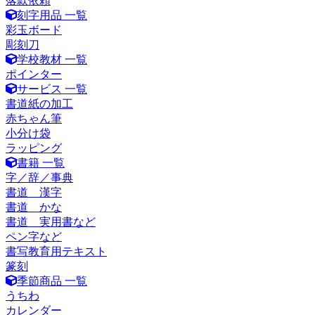
落款依頼
刻字用品 一覧
彩玉ボード
彫刻刀
学校教材 一覧
ポインター
サービス 一覧
書道紙の加工
赤ちゃん筆
小分け袋
ラッピング
書籍 一覧
字／辞／事典
書道 漢字
書道 かな
書道 実用書など
ペン字など
書写教育用テキスト
篆刻
季節商品 一覧
うちわ
カレンダー