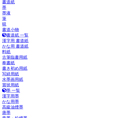
書道紙
墨
墨液
筆
硯
書道小物
書道紙 一覧
漢字用 書道紙
かな用 書道紙
料紙
古筆臨書用紙
奉書紙
書き初め用紙
写経用紙
水墨画用紙
賞状用紙
墨 一覧
漢字用墨
かな用墨
高級油煙墨
唐墨