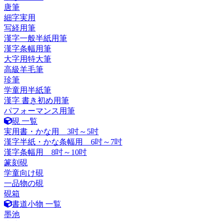
唐筆
細字実用
写経用筆
漢字一般半紙用筆
漢字条幅用筆
大字用特大筆
高級羊毛筆
珍筆
学童用半紙筆
漢字 書き初め用筆
パフォーマンス用筆
硯 一覧
実用書・かな用 3吋～5吋
漢字半紙・かな条幅用 6吋～7吋
漢字条幅用 8吋～10吋
篆刻硯
学童向け硯
一品物の硯
硯箱
書道小物 一覧
墨池