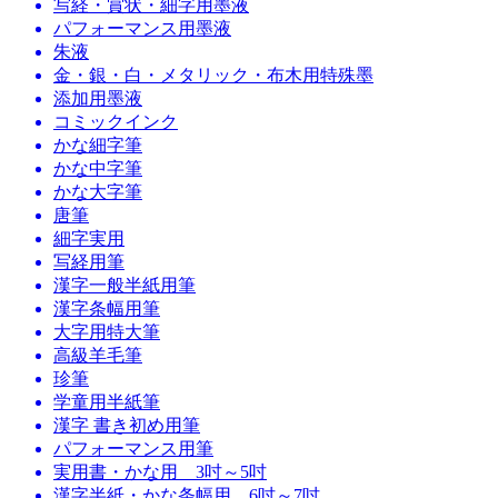
写経・賞状・細字用墨液
パフォーマンス用墨液
朱液
金・銀・白・メタリック・布木用特殊墨
添加用墨液
コミックインク
かな細字筆
かな中字筆
かな大字筆
唐筆
細字実用
写経用筆
漢字一般半紙用筆
漢字条幅用筆
大字用特大筆
高級羊毛筆
珍筆
学童用半紙筆
漢字 書き初め用筆
パフォーマンス用筆
実用書・かな用 3吋～5吋
漢字半紙・かな条幅用 6吋～7吋