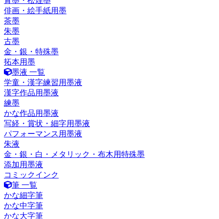
青墨・松煙墨
俳画・絵手紙用墨
茶墨
朱墨
古墨
金・銀・特殊墨
拓本用墨
墨液 一覧
学童・漢字練習用墨液
漢字作品用墨液
練墨
かな作品用墨液
写経・賞状・細字用墨液
パフォーマンス用墨液
朱液
金・銀・白・メタリック・布木用特殊墨
添加用墨液
コミックインク
筆 一覧
かな細字筆
かな中字筆
かな大字筆