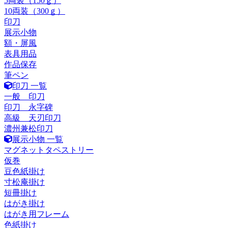
5両装（150ｇ）
10両装（300ｇ）
印刀
展示小物
額・屏風
表具用品
作品保存
筆ペン
印刀 一覧
一般 印刀
印刀 永字碑
高級 天刃印刀
濃州兼松印刀
展示小物 一覧
マグネットタペストリー
仮巻
豆色紙掛け
寸松庵掛け
短冊掛け
はがき掛け
はがき用フレーム
色紙掛け