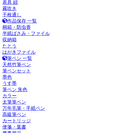
表具 紐
霧吹き
千枚通し
作品保存 一覧
桐箱・防虫香
半紙ばさみ・ファイル
収納箱
たとう
はがきファイル
筆ペン 一覧
天然竹筆ペン
筆ペンセット
墨色
うす墨
筆ペン 朱色
カラー
太筆筆ペン
万年毛筆・手紙ペン
高級筆ペン
カートリッジ
便箋・葉書