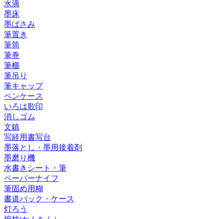
水滴
墨床
墨ばさみ
筆置き
筆筒
筆巻
筆櫛
筆吊り
筆キャップ
ペンケース
いろは歌印
消しゴム
文鎮
写経用書写台
墨落とし・墨用接着剤
墨磨り機
水書きシート・筆
ペーパーナイフ
筆固め用糊
書道バック・ケース
灯ろう