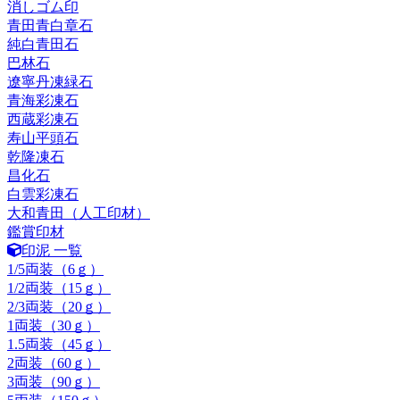
消しゴム印
青田青白章石
純白青田石
巴林石
遼寧丹凍緑石
青海彩凍石
西蔵彩凍石
寿山平頭石
乾隆凍石
昌化石
白雲彩凍石
大和青田（人工印材）
鑑賞印材
印泥 一覧
1/5両装（6ｇ）
1/2両装（15ｇ）
2/3両装（20ｇ）
1両装（30ｇ）
1.5両装（45ｇ）
2両装（60ｇ）
3両装（90ｇ）