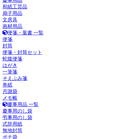
慶事用品
和紙工芸品
扇子用品
文房具
画材用品
便箋・葉書 一覧
便箋
封筒
便箋・封筒セット
蛇腹便箋
はがき
一筆箋
そえぶみ箋
巻紙
月謝袋
メモ帳
慶事用品 一覧
慶事用のし袋
弔事用のし袋
式辞用紙
無地封筒
ポチ袋