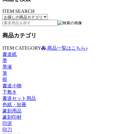
ITEM SEARCH
商品カテゴリ
ITEM CATEGORY
商品一覧はこちら»
書道紙
墨
墨液
筆
硯
書道小物
下敷き
書道セット用品
色紙・短冊
篆刻用品
篆刻印材
印泥
印刀