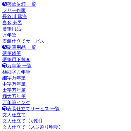
落款依頼 一覧
フリー作家
長谷川 帰海
喜多 芳邑
硬筆用品
万年筆
表装仕立てサービス
硬筆用品 一覧
硬筆鉛筆
硬筆用下敷き
万年筆 一覧
極細字万年筆
細字万年筆
中字万年筆
太字万年筆
極太万年筆
万年筆インク
表装仕立てサービス 一覧
文人仕立て
文人仕立て【明朝】
文人仕立て【スジ割り明朝】