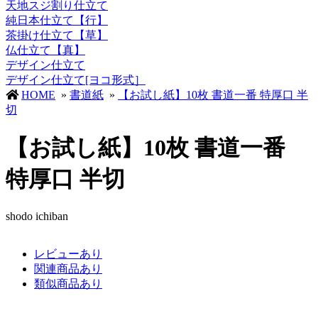
天地スジ割り仕立て
純日本仕立て【行】
茶掛け仕立て【草】
仏仕立て【真】
デザイン仕立て
デザイン仕立て[ヨコ形式］
HOME
»
書道紙
»
【お試し紙】10枚 書道一番 特厚口 半
切
【お試し紙】10枚 書道一番
特厚口 半切
shodo ichiban
レビューあり
関連商品あり
類似商品あり