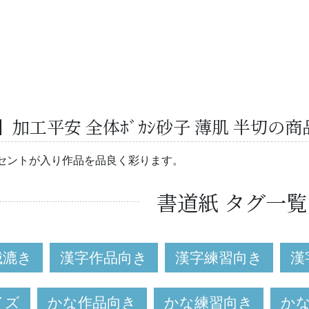
加工平安 全体ﾎﾞｶｼ砂子 薄肌 半切の商
セントが入り作品を品良く彩ります。
書道紙 タグ一覧
械漉き
漢字作品向き
漢字練習向き
漢
イズ
かな作品向き
かな練習向き
か