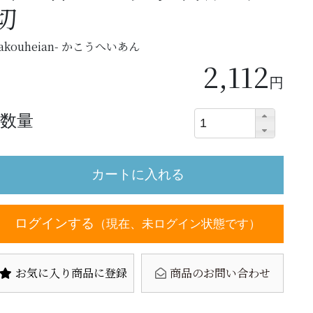
切
akouheian- かこうへいあん
2,112
円
数量
ログインする
（現在、未ログイン状態です）
お気に入り商品に登録
商品のお問い合わせ