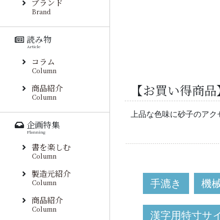
ブランド
Brand
読み物
Article
コラム
Column
【お買い得商品】
商品紹介
Column
上品な色味に砂子のアク
企画特集
Planning
書を楽しむ
Column
製造元紹介
手漉き
機
Column
商品紹介
Column
漢字用特寸サ