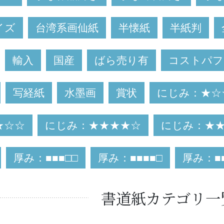
イズ
台湾系画仙紙
半懐紙
半紙判
輸入
国産
ばら売り有
コストパフ
写経紙
水墨画
賞状
にじみ：★☆
★☆☆
にじみ：★★★★☆
にじみ：★
厚み：■■■□□
厚み：■■■■□
厚み：■■
書道紙カテゴリ一