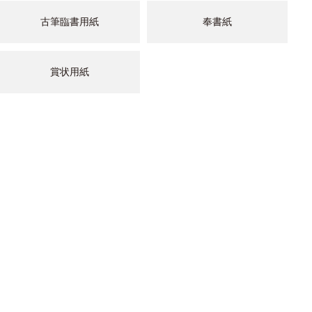
古筆臨書用紙
奉書紙
賞状用紙