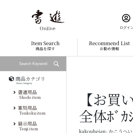
ログイ
Item Search
Recommend List
商品を探す
お勧め情報
商品カテゴリ
Item Categroy
書道用品
【お買
Shodo item
篆刻用品
全体ﾎﾞｶ
Tenkoku item
展示用品
Tenji item
kakouheian- かこうへ