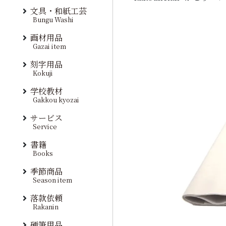
文具・和紙工芸
Bungu Washi
画材用品
Gazai item
刻字用品
Kokuji
学校教材
Gakkou kyozai
サービス
Service
書籍
Books
季節商品
Season item
落款依頼
Rakanin
硬筆用品