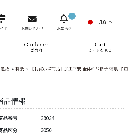
1
JA
イド
お問い合わせ
お知らせ
Guidance
Cart
ご案内
カートを見る
書道紙
»
料紙
»
【お買い得商品】加工平安 全体ﾎﾞｶｼ砂子 薄肌 半切
商品情報
商品番号
23024
商品区分
3050