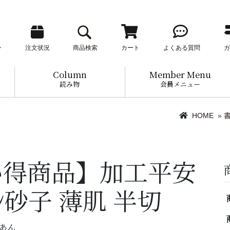
ン
注文状況
商品検索
カート
よくある質問
ガ
Column
Member Menu
読み物
会員メニュー
HOME
»
い得商品】加工平安
ｼ砂子 薄肌 半切
いあん