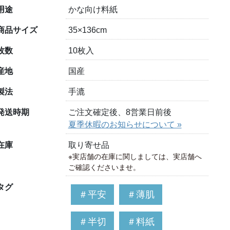
用途
かな向け料紙
商品サイズ
35×136cm
枚数
10枚入
産地
国産
製法
手漉
発送時期
ご注文確定後、8営業日前後
夏季休暇のお知らせについて »
在庫
取り寄せ品
※実店舗の在庫に関しましては、実店舗へ
ご確認くださいませ。
タグ
＃平安
＃薄肌
＃半切
＃料紙