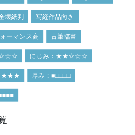
全壊紙判
写経作品向き
ォーマンス高
古筆臨書
☆☆☆
にじみ：★★☆☆☆
★★★★
厚み：■□□□□
■■■
覧