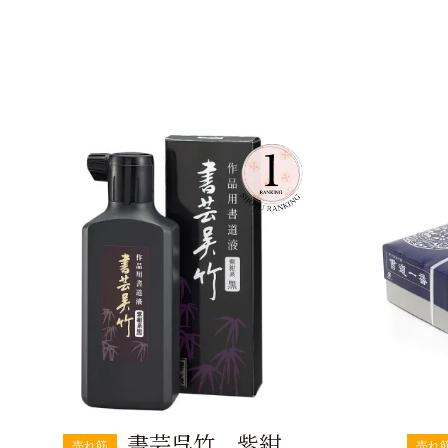
書芸呉竹 紫紺
売れ筋
売れ