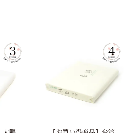
】大鵬
【お買い得商品】台湾