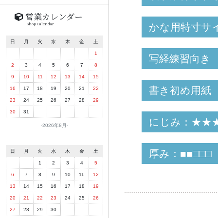
営業カレンダー
Shop Calendar
かな用特寸サ
日
月
火
水
木
金
土
1
写経練習向き
2
3
4
5
6
7
8
9
10
11
12
13
14
15
書き初め用紙
16
17
18
19
20
21
22
23
24
25
26
27
28
29
30
31
にじみ：★★
2026年8月
厚み：■■□□□
日
月
火
水
木
金
土
1
2
3
4
5
6
7
8
9
10
11
12
13
14
15
16
17
18
19
20
21
22
23
24
25
26
27
28
29
30