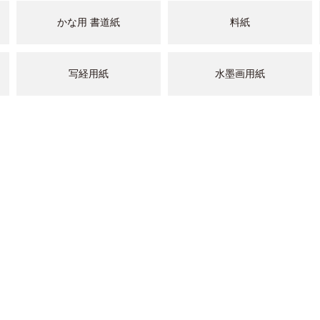
かな用 書道紙
料紙
写経用紙
水墨画用紙