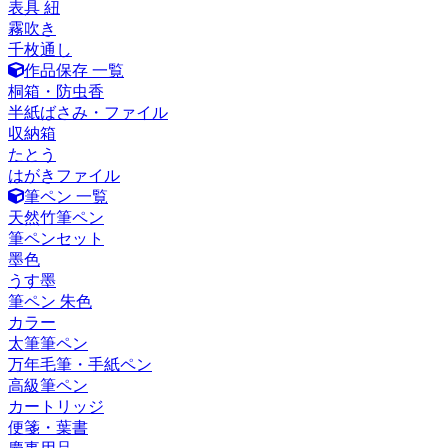
表具 紐
霧吹き
千枚通し
作品保存 一覧
桐箱・防虫香
半紙ばさみ・ファイル
収納箱
たとう
はがきファイル
筆ペン 一覧
天然竹筆ペン
筆ペンセット
墨色
うす墨
筆ペン 朱色
カラー
太筆筆ペン
万年毛筆・手紙ペン
高級筆ペン
カートリッジ
便箋・葉書