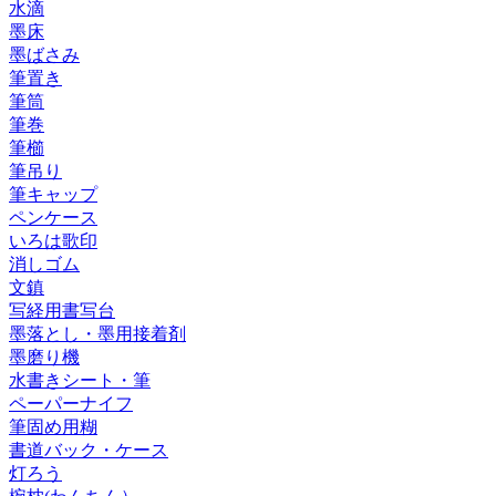
水滴
墨床
墨ばさみ
筆置き
筆筒
筆巻
筆櫛
筆吊り
筆キャップ
ペンケース
いろは歌印
消しゴム
文鎮
写経用書写台
墨落とし・墨用接着剤
墨磨り機
水書きシート・筆
ペーパーナイフ
筆固め用糊
書道バック・ケース
灯ろう