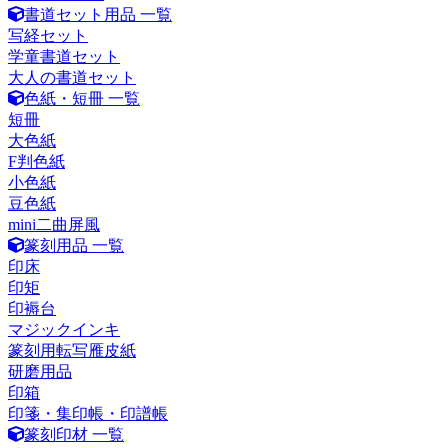
書道セット用品 一覧
写経セット
学童書道セット
大人の書道セット
色紙・短冊 一覧
短冊
大色紙
F判色紙
小色紙
豆色紙
mini二曲屏風
篆刻用品 一覧
印床
印矩
印褥台
マジックインキ
篆刻用転写雁皮紙
研磨用品
印箱
印箋・集印帳・印譜帳
篆刻印材 一覧