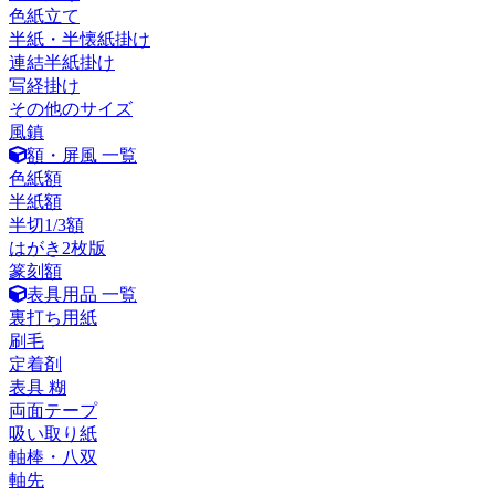
色紙立て
半紙・半懐紙掛け
連結半紙掛け
写経掛け
その他のサイズ
風鎮
額・屏風 一覧
色紙額
半紙額
半切1/3額
はがき2枚版
篆刻額
表具用品 一覧
裏打ち用紙
刷毛
定着剤
表具 糊
両面テープ
吸い取り紙
軸棒・八双
軸先