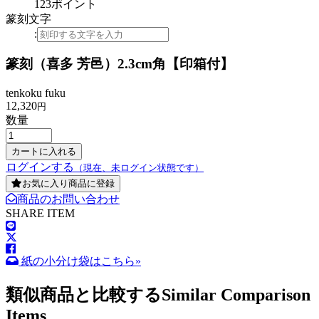
123ポイント
篆刻文字
:
篆刻（喜多 芳邑）2.3cm角【印箱付】
tenkoku fuku
12,320
円
数量
ログインする
（現在、未ログイン状態です）
お気に入り商品に登録
商品のお問い合わせ
SHARE ITEM
紙の小分け袋はこちら»
類似商品と比較する
Similar Comparison
Items