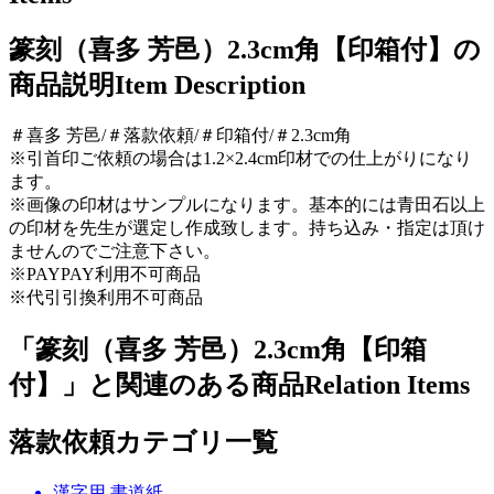
篆刻（喜多 芳邑）2.3cm角【印箱付】の
商品説明
Item Description
＃喜多 芳邑/＃落款依頼/＃印箱付/＃2.3cm角
※引首印ご依頼の場合は1.2×2.4cm印材での仕上がりになり
ます。
※画像の印材はサンプルになります。基本的には青田石以上
の印材を先生が選定し作成致します。持ち込み・指定は頂け
ませんのでご注意下さい。
※PAYPAY利用不可商品
※代引引換利用不可商品
「篆刻（喜多 芳邑）2.3cm角【印箱
付】」と関連のある商品
Relation Items
落款依頼カテゴリ一覧
漢字用 書道紙