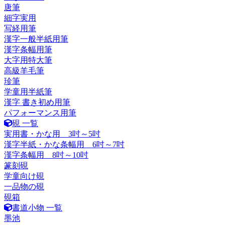
唐筆
細字実用
写経用筆
漢字一般半紙用筆
漢字条幅用筆
大字用特大筆
高級羊毛筆
珍筆
学童用半紙筆
漢字 書き初め用筆
パフォーマンス用筆
硯 一覧
実用書・かな用 3吋～5吋
漢字半紙・かな条幅用 6吋～7吋
漢字条幅用 8吋～10吋
篆刻硯
学童向け硯
一品物の硯
硯箱
書道小物 一覧
墨池