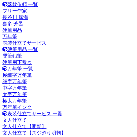
落款依頼 一覧
フリー作家
長谷川 帰海
喜多 芳邑
硬筆用品
万年筆
表装仕立てサービス
硬筆用品 一覧
硬筆鉛筆
硬筆用下敷き
万年筆 一覧
極細字万年筆
細字万年筆
中字万年筆
太字万年筆
極太万年筆
万年筆インク
表装仕立てサービス 一覧
文人仕立て
文人仕立て【明朝】
文人仕立て【スジ割り明朝】