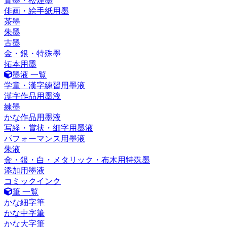
青墨・松煙墨
俳画・絵手紙用墨
茶墨
朱墨
古墨
金・銀・特殊墨
拓本用墨
墨液 一覧
学童・漢字練習用墨液
漢字作品用墨液
練墨
かな作品用墨液
写経・賞状・細字用墨液
パフォーマンス用墨液
朱液
金・銀・白・メタリック・布木用特殊墨
添加用墨液
コミックインク
筆 一覧
かな細字筆
かな中字筆
かな大字筆