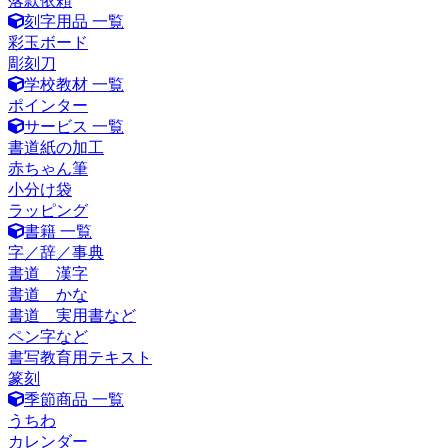
落款依頼
刻字用品 一覧
彩玉ボード
彫刻刀
学校教材 一覧
ポインター
サービス 一覧
書道紙の加工
赤ちゃん筆
小分け袋
ラッピング
書籍 一覧
字／辞／事典
書道 漢字
書道 かな
書道 実用書など
ペン字など
書写教育用テキスト
篆刻
季節商品 一覧
うちわ
カレンダー