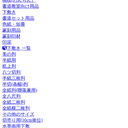
椀枕(わんちん）
書道教室向け用品
下敷き
書道セット用品
色紙・短冊
篆刻用品
篆刻印材
印泥
下敷き 一覧
美の判
半紙用
机上判
八ツ切判
半紙三枚判
半切(条幅)判
全紙判(聯落兼用)
全八尺判
全紙二枚判
全紙横二枚判
その他のサイズ
切売り用[10cm単位]
水墨画用下敷