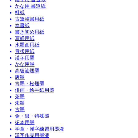
かな用 書道紙
料紙
古筆臨書用紙
奉書紙
書き初め用紙
写経用紙
水墨画用紙
賞状用紙
漢字用墨
かな用墨
高級油煙墨
唐墨
青墨・松煙墨
俳画・絵手紙用墨
茶墨
朱墨
古墨
金・銀・特殊墨
拓本用墨
学童・漢字練習用墨液
漢字作品用墨液