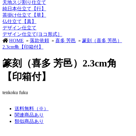
天地スジ割り仕立て
純日本仕立て【行】
茶掛け仕立て【草】
仏仕立て【真】
デザイン仕立て
デザイン仕立て[ヨコ形式］
HOME
»
落款依頼
»
喜多 芳邑
»
篆刻（喜多 芳邑）
2.3cm角【印箱付】
篆刻（喜多 芳邑）2.3cm角
【印箱付】
tenkoku fuku
送料無料（※）
関連商品あり
類似商品あり