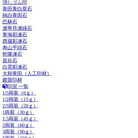
消しゴム印
青田青白章石
純白青田石
巴林石
遼寧丹凍緑石
青海彩凍石
西蔵彩凍石
寿山平頭石
乾隆凍石
昌化石
白雲彩凍石
大和青田（人工印材）
鑑賞印材
印泥 一覧
1/5両装（6ｇ）
1/2両装（15ｇ）
2/3両装（20ｇ）
1両装（30ｇ）
1.5両装（45ｇ）
2両装（60ｇ）
3両装（90ｇ）