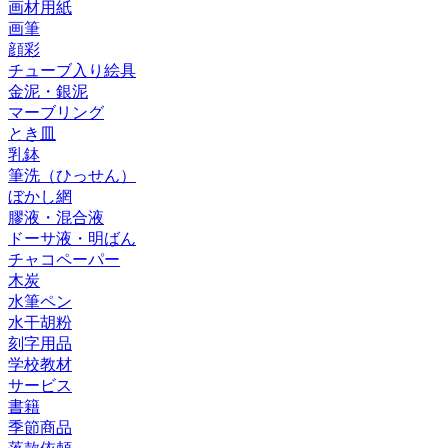
画材用紙
画筆
顔彩
チューブ入り絵具
金泥・銀泥
マーブリング
とき皿
乳鉢
筆洗（ひっせん）
ぼかし網
膠液・混合液
ドーサ液・明ばん
チャコペーパー
木炭
水筆ペン
水干胡粉
刻字用品
学校教材
サービス
書籍
季節商品