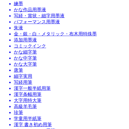
練墨
かな作品用墨液
写経・賞状・細字用墨液
パフォーマンス用墨液
朱液
金・銀・白・メタリック・布木用特殊墨
添加用墨液
コミックインク
かな細字筆
かな中字筆
かな大字筆
唐筆
細字実用
写経用筆
漢字一般半紙用筆
漢字条幅用筆
大字用特大筆
高級羊毛筆
珍筆
学童用半紙筆
漢字 書き初め用筆