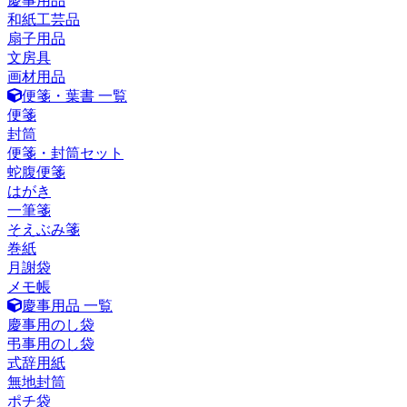
慶事用品
和紙工芸品
扇子用品
文房具
画材用品
便箋・葉書 一覧
便箋
封筒
便箋・封筒セット
蛇腹便箋
はがき
一筆箋
そえぶみ箋
巻紙
月謝袋
メモ帳
慶事用品 一覧
慶事用のし袋
弔事用のし袋
式辞用紙
無地封筒
ポチ袋