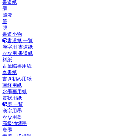
書道紙
墨
墨液
筆
硯
書道小物
書道紙 一覧
漢字用 書道紙
かな用 書道紙
料紙
古筆臨書用紙
奉書紙
書き初め用紙
写経用紙
水墨画用紙
賞状用紙
墨 一覧
漢字用墨
かな用墨
高級油煙墨
唐墨