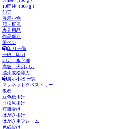
5両装（150ｇ）
10両装（300ｇ）
印刀
展示小物
額・屏風
表具用品
作品保存
筆ペン
印刀 一覧
一般 印刀
印刀 永字碑
高級 天刃印刀
濃州兼松印刀
展示小物 一覧
マグネットタペストリー
仮巻
豆色紙掛け
寸松庵掛け
短冊掛け
はがき掛け
はがき用フレーム
色紙掛け