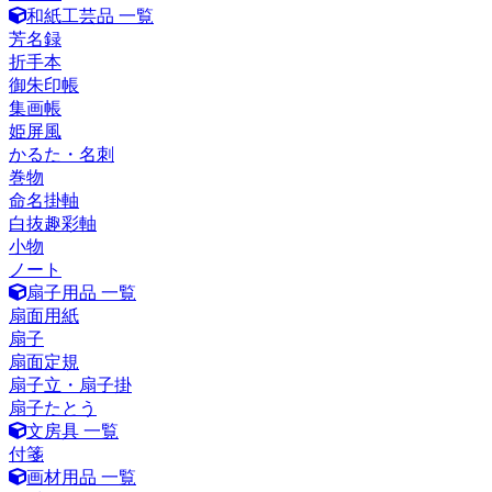
和紙工芸品 一覧
芳名録
折手本
御朱印帳
集画帳
姫屏風
かるた・名刺
巻物
命名掛軸
白抜趣彩軸
小物
ノート
扇子用品 一覧
扇面用紙
扇子
扇面定規
扇子立・扇子掛
扇子たとう
文房具 一覧
付箋
画材用品 一覧