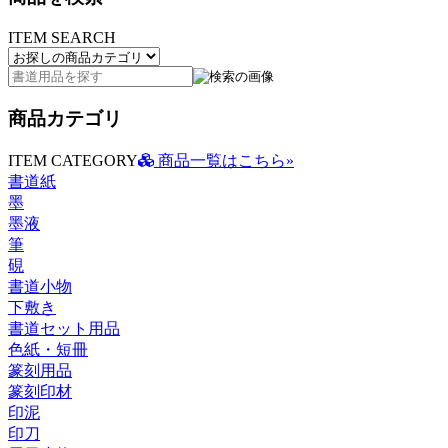
ITEM SEARCH
商品カテゴリ
ITEM CATEGORY
商品一覧はこちら»
書道紙
墨
墨液
筆
硯
書道小物
下敷き
書道セット用品
色紙・短冊
篆刻用品
篆刻印材
印泥
印刀