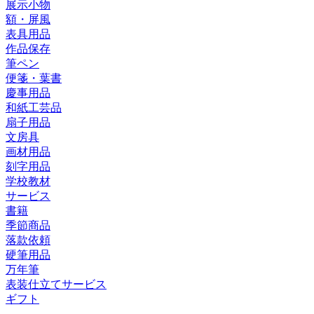
展示小物
額・屏風
表具用品
作品保存
筆ペン
便箋・葉書
慶事用品
和紙工芸品
扇子用品
文房具
画材用品
刻字用品
学校教材
サービス
書籍
季節商品
落款依頼
硬筆用品
万年筆
表装仕立てサービス
ギフト