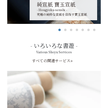
純宣紙 寶玉宣紙
- Hougyoku-senshi -
究極の純粋な宣紙を目指す寶玉宣紙
いろいろな書遊
Various Shoyu Services
すべての関連サービス»