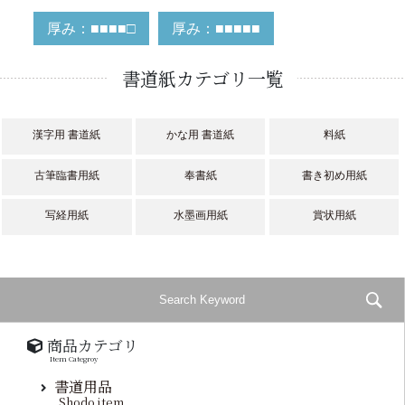
厚み：■■■■□
厚み：■■■■■
書道紙カテゴリ一覧
漢字用 書道紙
かな用 書道紙
料紙
古筆臨書用紙
奉書紙
書き初め用紙
写経用紙
水墨画用紙
賞状用紙
商品カテゴリ
Item Categroy
書道用品
Shodo item