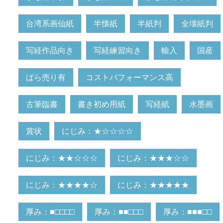
台湾系画仙紙
半懐紙
半紙判
全壊紙判
写経作品向き
写経練習向き
輸入
国産
ばら売り有
コストパフォーマンス高
古筆臨書
書き初め用紙
写経紙
水墨画
賞状
にじみ：★☆☆☆☆
にじみ：★★☆☆☆
にじみ：★★★☆☆
にじみ：★★★★☆
にじみ：★★★★★
厚み：■□□□□
厚み：■■□□□
厚み：■■■□□