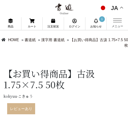
JA
1
メニュー
商品
カート
注文状況
ログイン
お知らせ
HOME
»
書道紙
»
漢字用 書道紙
»
【お買い得商品】古汲 1.75×7.5 50
枚
【お買い得商品】古汲
1.75×7.5 50枚
kokyuu-こきゅう
レビューあり