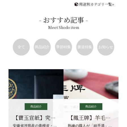
用途別カテゴリ一覧»
おすすめ記事
Meet Shodo item
全て
商品紹介
季節特集
書道特集
お知らせ
商品紹介
商品紹介
【寶玉宣紙】究極の純粋な宣紙を目指す寶玉宣紙
【鳳王牌】羊毛筆×濃墨での揮毫に最適な宣紙系画仙紙
安徽省涇県産の青檀皮・砂田稲藁・清らかな渓流水、熟練手漉き職人の卓越した手漉技術による最高級の純宣紙です。
熟練の職人が「純手漉」で漉きあげる書画紙。宣紙を好まれるお客様向けの棉料単宣に漉きあげました。