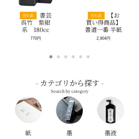
書芸
【お
売れ筋
売れ筋
呉竹 紫紺
買い得商品】
系 180cc
書道一番 半紙
770円
2,904円
カテゴリから探す
Search by category
紙
墨
墨液