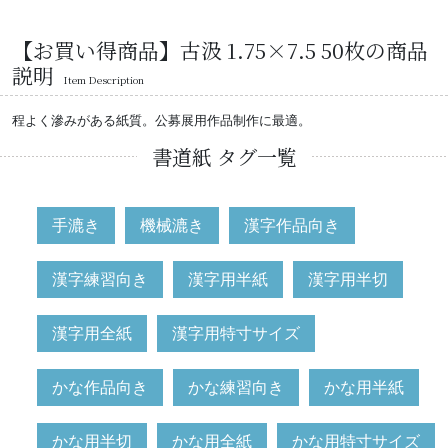
【お買い得商品】古汲 1.75×7.5 50枚の商品
説明
Item Description
程よく滲みがある紙質。公募展用作品制作に最適。
書道紙 タグ一覧
手漉き
機械漉き
漢字作品向き
漢字練習向き
漢字用半紙
漢字用半切
漢字用全紙
漢字用特寸サイズ
かな作品向き
かな練習向き
かな用半紙
かな用半切
かな用全紙
かな用特寸サイズ