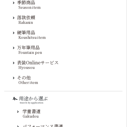
季節商品
Season item
落款依頼
Rakanin
硬筆用品
Koushitsu item
万年筆用品
Fountain pen
表装Onlineサービス
Hyousou
その他
Other item
用途から選ぶ
Search by application
学童書道
Gakudou
パフォーマンス書道