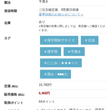
手漉き
製法
ご注文確定後、8営業日前後
発送時期
夏季休暇のお知らせについて »
あり
在庫
※実店舗の在庫に関しましては、実店舗へご確認くださ
いませ。
タグ
＃漢字用特寸サイズ
＃古汲
＃漢字用
＃手漉き
＃にじみ：★★★☆☆
＃厚み：■■■□□
10,780円
定価
(税込)
6,468円
販売価格
(税込)
64ポイント
取得ポイント
クレジットカード（商品キャンセル、変更不