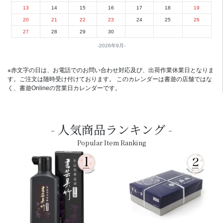
13
14
15
16
17
18
19
20
21
22
23
24
25
26
27
28
29
30
2026年9月
※赤文字の日は、お電話でのお問い合わせ対応及び、出荷作業休業日となりま
す。ご注文は随時受け付けております。 このカレンダーは書遊の店舗ではな
く、書遊Onlineの営業日カレンダーです。
人気商品ランキング
Popular Item Ranking