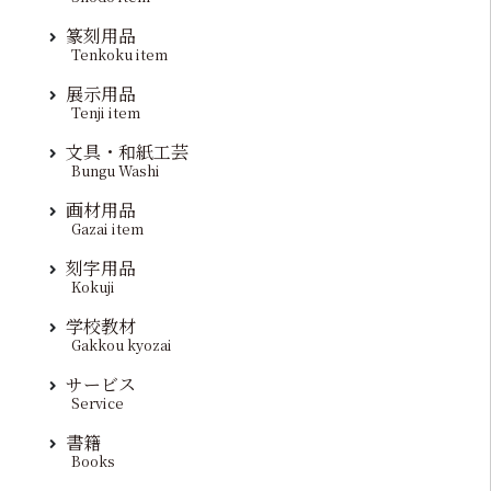
篆刻用品
Tenkoku item
展示用品
Tenji item
文具・和紙工芸
Bungu Washi
画材用品
Gazai item
刻字用品
Kokuji
学校教材
Gakkou kyozai
サービス
Service
書籍
Books