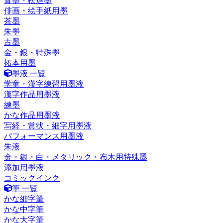
青墨・松煙墨
俳画・絵手紙用墨
茶墨
朱墨
古墨
金・銀・特殊墨
拓本用墨
墨液 一覧
学童・漢字練習用墨液
漢字作品用墨液
練墨
かな作品用墨液
写経・賞状・細字用墨液
パフォーマンス用墨液
朱液
金・銀・白・メタリック・布木用特殊墨
添加用墨液
コミックインク
筆 一覧
かな細字筆
かな中字筆
かな大字筆