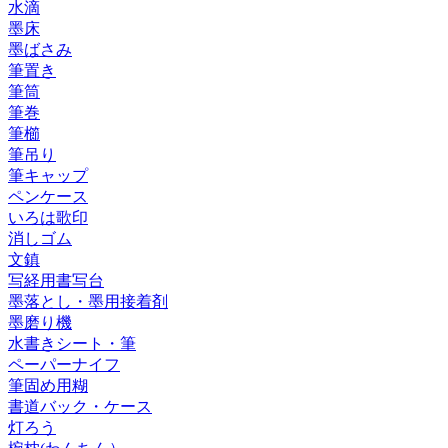
水滴
墨床
墨ばさみ
筆置き
筆筒
筆巻
筆櫛
筆吊り
筆キャップ
ペンケース
いろは歌印
消しゴム
文鎮
写経用書写台
墨落とし・墨用接着剤
墨磨り機
水書きシート・筆
ペーパーナイフ
筆固め用糊
書道バック・ケース
灯ろう