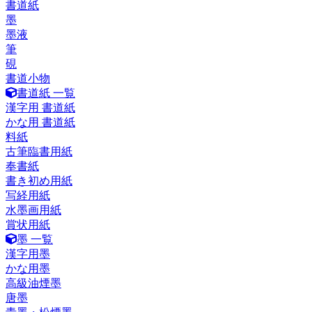
書道紙
墨
墨液
筆
硯
書道小物
書道紙 一覧
漢字用 書道紙
かな用 書道紙
料紙
古筆臨書用紙
奉書紙
書き初め用紙
写経用紙
水墨画用紙
賞状用紙
墨 一覧
漢字用墨
かな用墨
高級油煙墨
唐墨