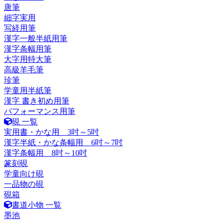
唐筆
細字実用
写経用筆
漢字一般半紙用筆
漢字条幅用筆
大字用特大筆
高級羊毛筆
珍筆
学童用半紙筆
漢字 書き初め用筆
パフォーマンス用筆
硯 一覧
実用書・かな用 3吋～5吋
漢字半紙・かな条幅用 6吋～7吋
漢字条幅用 8吋～10吋
篆刻硯
学童向け硯
一品物の硯
硯箱
書道小物 一覧
墨池