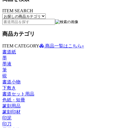
ITEM SEARCH
商品カテゴリ
ITEM CATEGORY
商品一覧はこちら»
書道紙
墨
墨液
筆
硯
書道小物
下敷き
書道セット用品
色紙・短冊
篆刻用品
篆刻印材
印泥
印刀