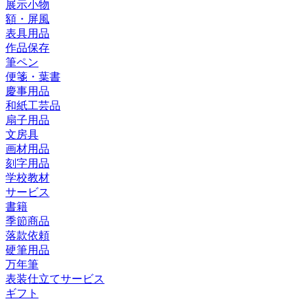
展示小物
額・屏風
表具用品
作品保存
筆ペン
便箋・葉書
慶事用品
和紙工芸品
扇子用品
文房具
画材用品
刻字用品
学校教材
サービス
書籍
季節商品
落款依頼
硬筆用品
万年筆
表装仕立てサービス
ギフト