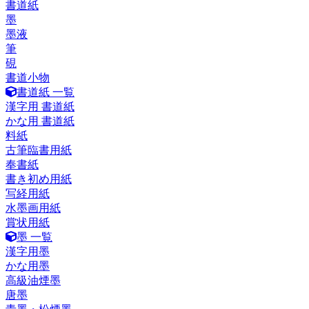
書道紙
墨
墨液
筆
硯
書道小物
書道紙 一覧
漢字用 書道紙
かな用 書道紙
料紙
古筆臨書用紙
奉書紙
書き初め用紙
写経用紙
水墨画用紙
賞状用紙
墨 一覧
漢字用墨
かな用墨
高級油煙墨
唐墨