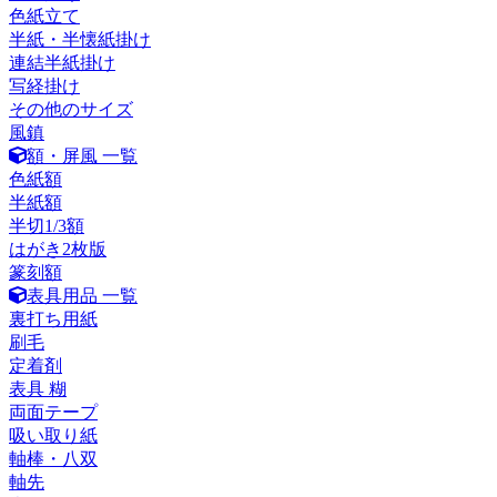
色紙立て
半紙・半懐紙掛け
連結半紙掛け
写経掛け
その他のサイズ
風鎮
額・屏風 一覧
色紙額
半紙額
半切1/3額
はがき2枚版
篆刻額
表具用品 一覧
裏打ち用紙
刷毛
定着剤
表具 糊
両面テープ
吸い取り紙
軸棒・八双
軸先