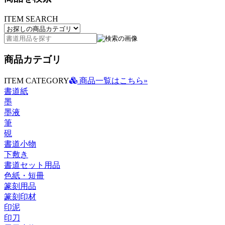
ITEM SEARCH
商品カテゴリ
ITEM CATEGORY
商品一覧はこちら»
書道紙
墨
墨液
筆
硯
書道小物
下敷き
書道セット用品
色紙・短冊
篆刻用品
篆刻印材
印泥
印刀