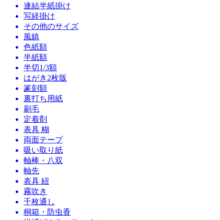
連結半紙掛け
写経掛け
その他のサイズ
風鎮
色紙額
半紙額
半切1/3額
はがき2枚版
篆刻額
裏打ち用紙
刷毛
定着剤
表具 糊
両面テープ
吸い取り紙
軸棒・八双
軸先
表具 紐
霧吹き
千枚通し
桐箱・防虫香