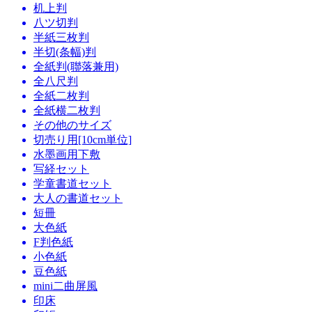
机上判
八ツ切判
半紙三枚判
半切(条幅)判
全紙判(聯落兼用)
全八尺判
全紙二枚判
全紙横二枚判
その他のサイズ
切売り用[10cm単位]
水墨画用下敷
写経セット
学童書道セット
大人の書道セット
短冊
大色紙
F判色紙
小色紙
豆色紙
mini二曲屏風
印床