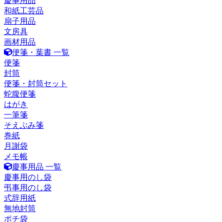
慶事用品
和紙工芸品
扇子用品
文房具
画材用品
便箋・葉書 一覧
便箋
封筒
便箋・封筒セット
蛇腹便箋
はがき
一筆箋
そえぶみ箋
巻紙
月謝袋
メモ帳
慶事用品 一覧
慶事用のし袋
弔事用のし袋
式辞用紙
無地封筒
ポチ袋