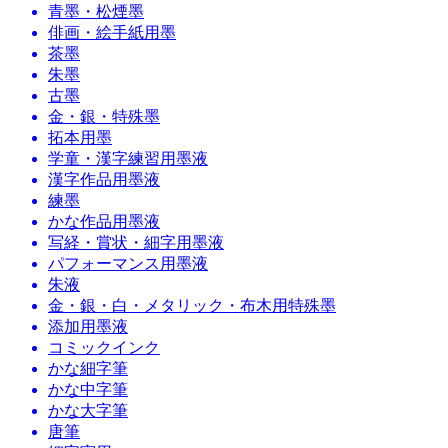
青墨・松煙墨
俳画・絵手紙用墨
茶墨
朱墨
古墨
金・銀・特殊墨
拓本用墨
学童・漢字練習用墨液
漢字作品用墨液
練墨
かな作品用墨液
写経・賞状・細字用墨液
パフォーマンス用墨液
朱液
金・銀・白・メタリック・布木用特殊墨
添加用墨液
コミックインク
かな細字筆
かな中字筆
かな大字筆
唐筆