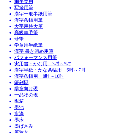
細字実用
写経用筆
漢字一般半紙用筆
漢字条幅用筆
大字用特大筆
高級羊毛筆
珍筆
学童用半紙筆
漢字 書き初め用筆
パフォーマンス用筆
実用書・かな用 3吋～5吋
漢字半紙・かな条幅用 6吋～7吋
漢字条幅用 8吋～10吋
篆刻硯
学童向け硯
一品物の硯
硯箱
墨池
水滴
墨床
墨ばさみ
筆置き