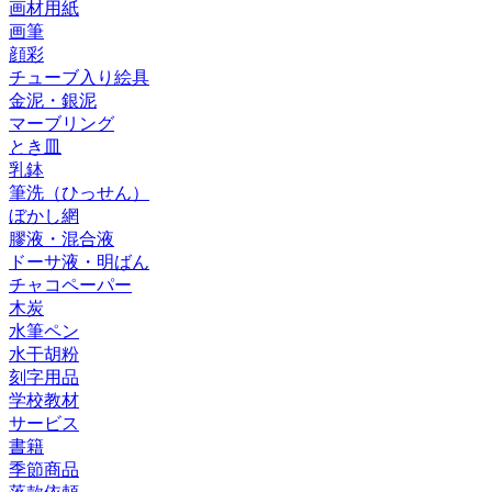
画材用紙
画筆
顔彩
チューブ入り絵具
金泥・銀泥
マーブリング
とき皿
乳鉢
筆洗（ひっせん）
ぼかし網
膠液・混合液
ドーサ液・明ばん
チャコペーパー
木炭
水筆ペン
水干胡粉
刻字用品
学校教材
サービス
書籍
季節商品