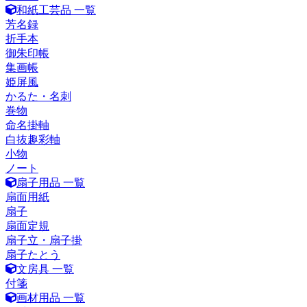
和紙工芸品 一覧
芳名録
折手本
御朱印帳
集画帳
姫屏風
かるた・名刺
巻物
命名掛軸
白抜趣彩軸
小物
ノート
扇子用品 一覧
扇面用紙
扇子
扇面定規
扇子立・扇子掛
扇子たとう
文房具 一覧
付箋
画材用品 一覧