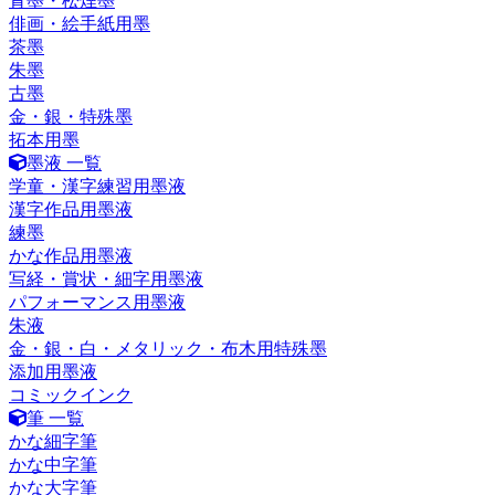
青墨・松煙墨
俳画・絵手紙用墨
茶墨
朱墨
古墨
金・銀・特殊墨
拓本用墨
墨液 一覧
学童・漢字練習用墨液
漢字作品用墨液
練墨
かな作品用墨液
写経・賞状・細字用墨液
パフォーマンス用墨液
朱液
金・銀・白・メタリック・布木用特殊墨
添加用墨液
コミックインク
筆 一覧
かな細字筆
かな中字筆
かな大字筆