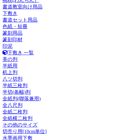
椀枕(わんちん）
書道教室向け用品
下敷き
書道セット用品
色紙・短冊
篆刻用品
篆刻印材
印泥
下敷き 一覧
美の判
半紙用
机上判
八ツ切判
半紙三枚判
半切(条幅)判
全紙判(聯落兼用)
全八尺判
全紙二枚判
全紙横二枚判
その他のサイズ
切売り用[10cm単位]
水墨画用下敷