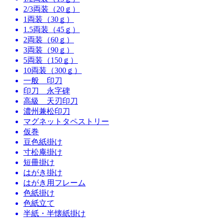
2/3両装（20ｇ）
1両装（30ｇ）
1.5両装（45ｇ）
2両装（60ｇ）
3両装（90ｇ）
5両装（150ｇ）
10両装（300ｇ）
一般 印刀
印刀 永字碑
高級 天刃印刀
濃州兼松印刀
マグネットタペストリー
仮巻
豆色紙掛け
寸松庵掛け
短冊掛け
はがき掛け
はがき用フレーム
色紙掛け
色紙立て
半紙・半懐紙掛け