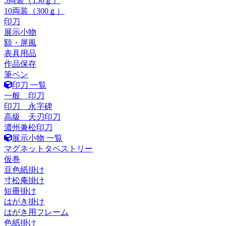
5両装（150ｇ）
10両装（300ｇ）
印刀
展示小物
額・屏風
表具用品
作品保存
筆ペン
印刀 一覧
一般 印刀
印刀 永字碑
高級 天刃印刀
濃州兼松印刀
展示小物 一覧
マグネットタペストリー
仮巻
豆色紙掛け
寸松庵掛け
短冊掛け
はがき掛け
はがき用フレーム
色紙掛け