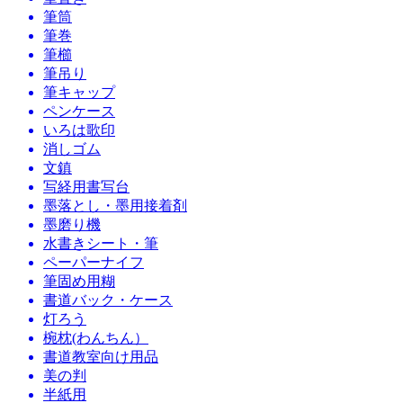
筆筒
筆巻
筆櫛
筆吊り
筆キャップ
ペンケース
いろは歌印
消しゴム
文鎮
写経用書写台
墨落とし・墨用接着剤
墨磨り機
水書きシート・筆
ペーパーナイフ
筆固め用糊
書道バック・ケース
灯ろう
椀枕(わんちん）
書道教室向け用品
美の判
半紙用