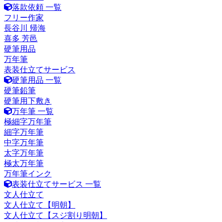
落款依頼 一覧
フリー作家
長谷川 帰海
喜多 芳邑
硬筆用品
万年筆
表装仕立てサービス
硬筆用品 一覧
硬筆鉛筆
硬筆用下敷き
万年筆 一覧
極細字万年筆
細字万年筆
中字万年筆
太字万年筆
極太万年筆
万年筆インク
表装仕立てサービス 一覧
文人仕立て
文人仕立て【明朝】
文人仕立て【スジ割り明朝】