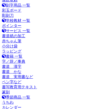
落款依頼
刻字用品 一覧
彩玉ボード
彫刻刀
学校教材 一覧
ポインター
サービス 一覧
書道紙の加工
赤ちゃん筆
小分け袋
ラッピング
書籍 一覧
字／辞／事典
書道 漢字
書道 かな
書道 実用書など
ペン字など
書写教育用テキスト
篆刻
季節商品 一覧
うちわ
カレンダー