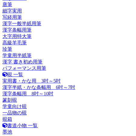
唐筆
細字実用
写経用筆
漢字一般半紙用筆
漢字条幅用筆
大字用特大筆
高級羊毛筆
珍筆
学童用半紙筆
漢字 書き初め用筆
パフォーマンス用筆
硯 一覧
実用書・かな用 3吋～5吋
漢字半紙・かな条幅用 6吋～7吋
漢字条幅用 8吋～10吋
篆刻硯
学童向け硯
一品物の硯
硯箱
書道小物 一覧
墨池