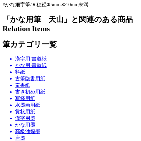
#かな細字筆/＃穂径Φ5mm-Φ10mm未満
「かな用筆 天山」と関連のある商品
Relation Items
筆カテゴリ一覧
漢字用 書道紙
かな用 書道紙
料紙
古筆臨書用紙
奉書紙
書き初め用紙
写経用紙
水墨画用紙
賞状用紙
漢字用墨
かな用墨
高級油煙墨
唐墨