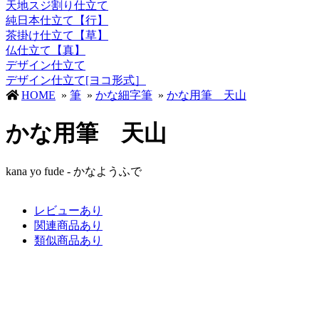
天地スジ割り仕立て
純日本仕立て【行】
茶掛け仕立て【草】
仏仕立て【真】
デザイン仕立て
デザイン仕立て[ヨコ形式］
HOME
»
筆
»
かな細字筆
»
かな用筆 天山
かな用筆 天山
kana yo fude - かなようふで
レビューあり
関連商品あり
類似商品あり