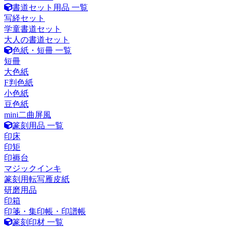
書道セット用品 一覧
写経セット
学童書道セット
大人の書道セット
色紙・短冊 一覧
短冊
大色紙
F判色紙
小色紙
豆色紙
mini二曲屏風
篆刻用品 一覧
印床
印矩
印褥台
マジックインキ
篆刻用転写雁皮紙
研磨用品
印箱
印箋・集印帳・印譜帳
篆刻印材 一覧