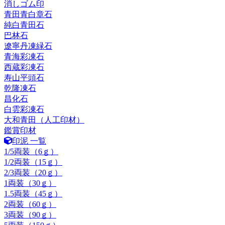
消しゴム印
青田青白章石
純白青田石
巴林石
遼寧丹凍緑石
青海彩凍石
西蔵彩凍石
寿山平頭石
乾隆凍石
昌化石
白雲彩凍石
大和青田（人工印材）
鑑賞印材
印泥 一覧
1/5両装（6ｇ）
1/2両装（15ｇ）
2/3両装（20ｇ）
1両装（30ｇ）
1.5両装（45ｇ）
2両装（60ｇ）
3両装（90ｇ）