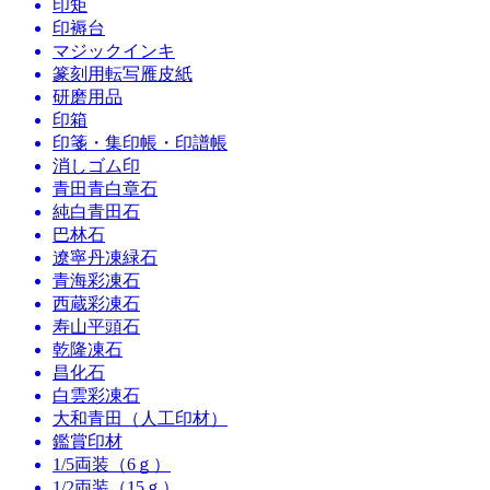
印矩
印褥台
マジックインキ
篆刻用転写雁皮紙
研磨用品
印箱
印箋・集印帳・印譜帳
消しゴム印
青田青白章石
純白青田石
巴林石
遼寧丹凍緑石
青海彩凍石
西蔵彩凍石
寿山平頭石
乾隆凍石
昌化石
白雲彩凍石
大和青田（人工印材）
鑑賞印材
1/5両装（6ｇ）
1/2両装（15ｇ）