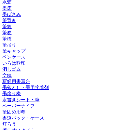
水滴
墨床
墨ばさみ
筆置き
筆筒
筆巻
筆櫛
筆吊り
筆キャップ
ペンケース
いろは歌印
消しゴム
文鎮
写経用書写台
墨落とし・墨用接着剤
墨磨り機
水書きシート・筆
ペーパーナイフ
筆固め用糊
書道バック・ケース
灯ろう