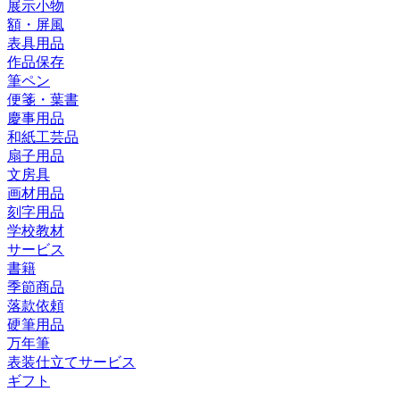
展示小物
額・屏風
表具用品
作品保存
筆ペン
便箋・葉書
慶事用品
和紙工芸品
扇子用品
文房具
画材用品
刻字用品
学校教材
サービス
書籍
季節商品
落款依頼
硬筆用品
万年筆
表装仕立てサービス
ギフト