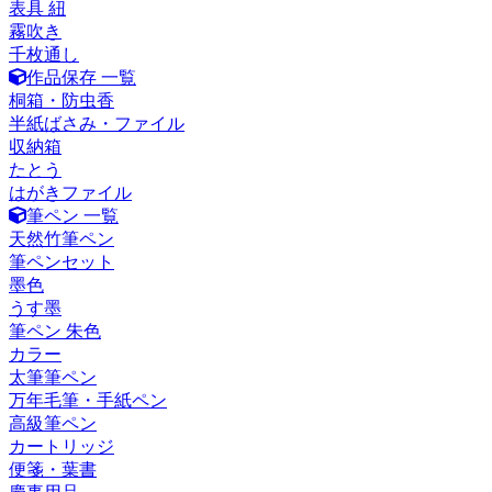
表具 紐
霧吹き
千枚通し
作品保存 一覧
桐箱・防虫香
半紙ばさみ・ファイル
収納箱
たとう
はがきファイル
筆ペン 一覧
天然竹筆ペン
筆ペンセット
墨色
うす墨
筆ペン 朱色
カラー
太筆筆ペン
万年毛筆・手紙ペン
高級筆ペン
カートリッジ
便箋・葉書