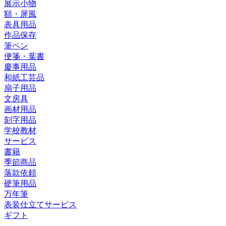
展示小物
額・屏風
表具用品
作品保存
筆ペン
便箋・葉書
慶事用品
和紙工芸品
扇子用品
文房具
画材用品
刻字用品
学校教材
サービス
書籍
季節商品
落款依頼
硬筆用品
万年筆
表装仕立てサービス
ギフト