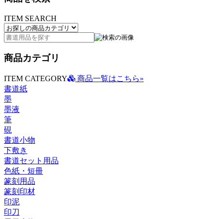
ITEM SEARCH
商品カテゴリ
ITEM CATEGORY
商品一覧はこちら»
書道紙
墨
墨液
筆
硯
書道小物
下敷き
書道セット用品
色紙・短冊
篆刻用品
篆刻印材
印泥
印刀