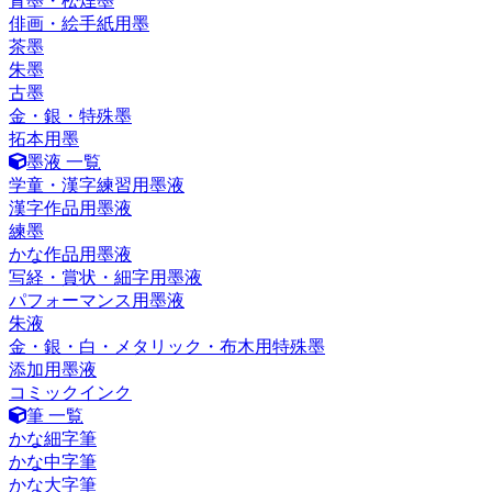
青墨・松煙墨
俳画・絵手紙用墨
茶墨
朱墨
古墨
金・銀・特殊墨
拓本用墨
墨液 一覧
学童・漢字練習用墨液
漢字作品用墨液
練墨
かな作品用墨液
写経・賞状・細字用墨液
パフォーマンス用墨液
朱液
金・銀・白・メタリック・布木用特殊墨
添加用墨液
コミックインク
筆 一覧
かな細字筆
かな中字筆
かな大字筆