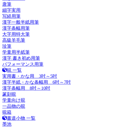
唐筆
細字実用
写経用筆
漢字一般半紙用筆
漢字条幅用筆
大字用特大筆
高級羊毛筆
珍筆
学童用半紙筆
漢字 書き初め用筆
パフォーマンス用筆
硯 一覧
実用書・かな用 3吋～5吋
漢字半紙・かな条幅用 6吋～7吋
漢字条幅用 8吋～10吋
篆刻硯
学童向け硯
一品物の硯
硯箱
書道小物 一覧
墨池