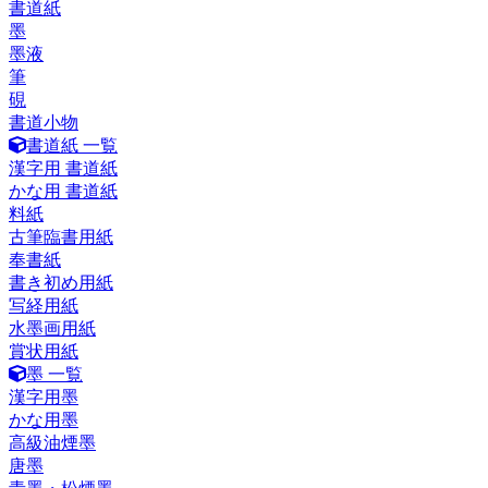
書道紙
墨
墨液
筆
硯
書道小物
書道紙 一覧
漢字用 書道紙
かな用 書道紙
料紙
古筆臨書用紙
奉書紙
書き初め用紙
写経用紙
水墨画用紙
賞状用紙
墨 一覧
漢字用墨
かな用墨
高級油煙墨
唐墨