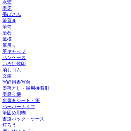
水滴
墨床
墨ばさみ
筆置き
筆筒
筆巻
筆櫛
筆吊り
筆キャップ
ペンケース
いろは歌印
消しゴム
文鎮
写経用書写台
墨落とし・墨用接着剤
墨磨り機
水書きシート・筆
ペーパーナイフ
筆固め用糊
書道バック・ケース
灯ろう