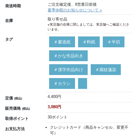
ご注文確定後、8営業日前後
発送時期
夏季休暇のお知らせについて »
取り寄せ品
在庫
※実店舗の在庫に関しましては、実店舗へご確認くださ
いませ。
タグ
＃書道紙
＃料紙
＃半切
＃かな作品向き
＃漢字作品向け
＃羅紋箋染
＃カラシ
4,400円
定価
(税込)
3,080円
販売価格
(税込)
30ポイント
取得ポイント
クレジットカード（商品キャンセル、変更不
お支払方法
可）