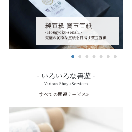
純宣紙 寶玉宣紙
- Hougyoku-senshi -
究極の純粋な宣紙を目指す寶玉宣紙
いろいろな書遊
Various Shoyu Services
すべての関連サービス»