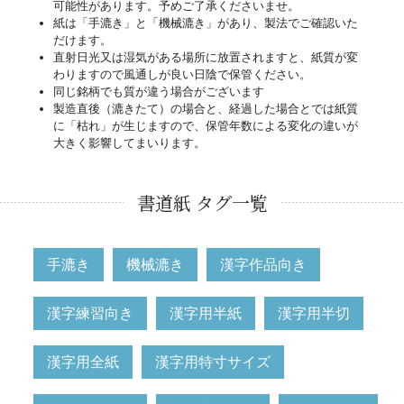
可能性があります。予めご了承くださいませ。
紙は「手漉き」と「機械漉き」があり、製法でご確認いた
だけます。
直射日光又は湿気がある場所に放置されますと、紙質が変
わりますので風通しが良い日陰で保管ください。
同じ銘柄でも質が違う場合がございます
製造直後（漉きたて）の場合と、経過した場合とでは紙質
に「枯れ」が生じますので、保管年数による変化の違いが
大きく影響してまいります。
書道紙 タグ一覧
手漉き
機械漉き
漢字作品向き
漢字練習向き
漢字用半紙
漢字用半切
漢字用全紙
漢字用特寸サイズ