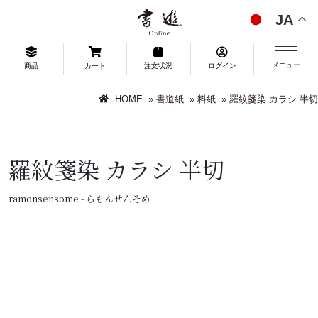
JA
メニュー
商品
カート
注文状況
ログイン
HOME
»
書道紙
»
料紙
»
羅紋箋染 カラシ 半切
羅紋箋染 カラシ 半切
ramonsensome - らもんせんそめ