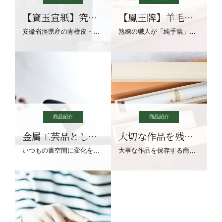
【寶玉宣紙】究極の純粋な宣紙を目指す寶玉宣紙
【鳳王牌】羊毛筆×濃墨での揮毫に最適な宣紙系画仙紙
安徽省涇県産の青檀皮・砂田稲藁・清らかな渓流水、熟練手漉き職人の卓越した手漉技術による最高級の純宣紙です。
熟練の職人が「純手漉」で漉きあげる書画紙。宣紙を好まれるお客様向けの棉料単宣に漉きあげました。
商品紹介
商品紹介
金属工芸品としての文鎮
大切な作品を残す作品保存商品
いつもの書空間に変化を与えてくれる、見ているだけで愉しくなる金属工芸品の文鎮をご紹介します。
大事な作品を保存する商品を取りまとめてご紹介ます。