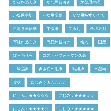
かな作品向き
かな練習向き
かな用半紙
かな用半切
かな用全紙
かな用特寸サイズ
台湾系画仙紙
半懐紙
半紙判
全壊紙判
写経作品向き
写経練習向き
輸入
国産
ばら売り有
コストパフォーマンス高
古筆臨書
書き初め用紙
写経紙
水墨画
賞状
にじみ：★☆☆☆☆
にじみ：★★☆☆☆
にじみ：★★★☆☆
にじみ：★★★★☆
にじみ：★★★★★