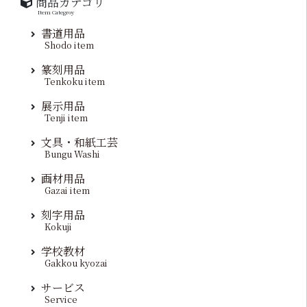
商品カテゴリ
Item Categroy
書道用品
Shodo item
篆刻用品
Tenkoku item
展示用品
Tenji item
文具・和紙工芸
Bungu Washi
画材用品
Gazai item
刻字用品
Kokuji
学校教材
Gakkou kyozai
サービス
Service