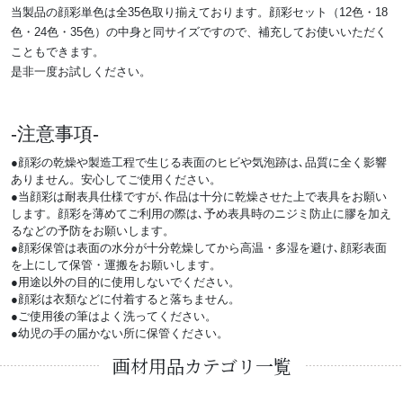
当製品の顔彩単色は全35色取り揃えております。顔彩セット（12色・18
色・24色・35色）の中身と同サイズですので、補充してお使いいただく
こともできます。
是非一度お試しください。
注意事項
●顔彩の乾燥や製造工程で生じる表面のヒビや気泡跡は､品質に全く影響
ありません。安心してご使用ください。
●当顔彩は耐表具仕様ですが､作品は十分に乾燥させた上で表具をお願い
します。顔彩を薄めてご利用の際は､予め表具時のニジミ防止に膠を加え
るなどの予防をお願いします。
●顔彩保管は表面の水分が十分乾燥してから高温・多湿を避け､顔彩表面
を上にして保管・運搬をお願いします。
●用途以外の目的に使用しないでください。
●顔彩は衣類などに付着すると落ちません。
●ご使用後の筆はよく洗ってください。
●幼児の手の届かない所に保管ください。
画材用品カテゴリ一覧