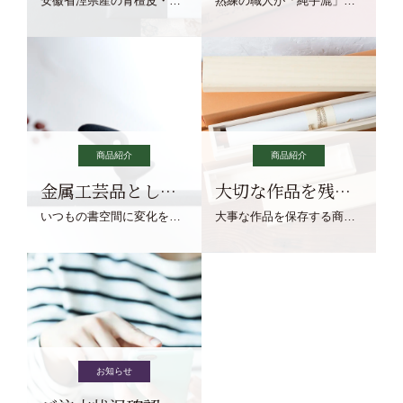
安徽省涇県産の青檀皮・砂田稲藁・清らかな渓流水、熟練手漉き職人の卓越した手漉技術による最高級の純宣紙です。
熟練の職人が「純手漉」で漉きあげる書画紙。宣紙を好まれるお客様向けの棉料単宣に漉きあげました。
商品紹介
商品紹介
金属工芸品としての文鎮
大切な作品を残す作品保存商品
いつもの書空間に変化を与えてくれる、見ているだけで愉しくなる金属工芸品の文鎮をご紹介します。
大事な作品を保存する商品を取りまとめてご紹介ます。
お知らせ