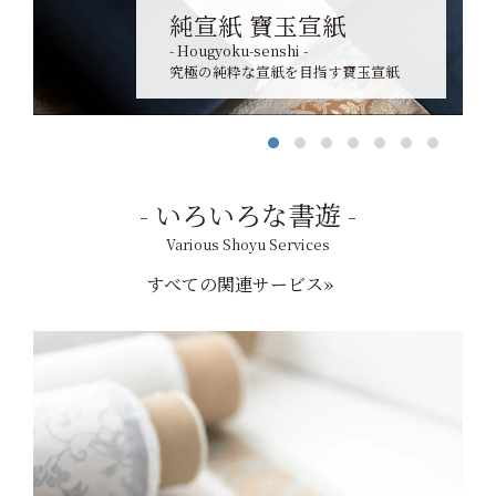
純宣紙 寶玉宣紙
- Hougyoku-senshi -
究極の純粋な宣紙を目指す寶玉宣紙
いろいろな書遊
Various Shoyu Services
すべての関連サービス»