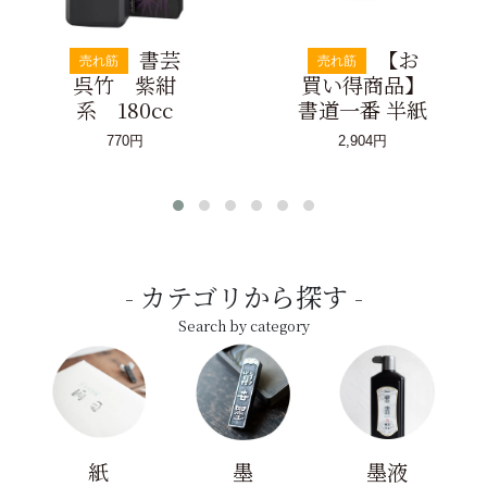
書芸
【お
売れ筋
売れ筋
呉竹 紫紺
買い得商品】
系 180cc
書道一番 半紙
770円
2,904円
カテゴリから探す
Search by category
紙
墨
墨液