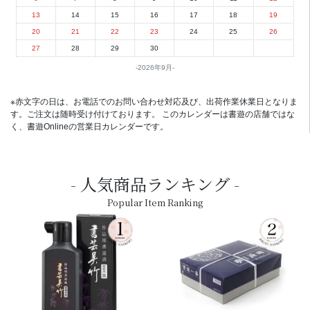
13
14
15
16
17
18
19
20
21
22
23
24
25
26
27
28
29
30
2026年9月
※赤文字の日は、お電話でのお問い合わせ対応及び、出荷作業休業日となりま
す。ご注文は随時受け付けております。 このカレンダーは書遊の店舗ではな
く、書遊Onlineの営業日カレンダーです。
人気商品ランキング
Popular Item Ranking