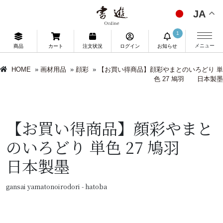
JA
1
メニュー
商品
カート
注文状況
ログイン
お知らせ
HOME
»
画材用品
»
顔彩
»
【お買い得商品】顔彩やまとのいろどり 単
色 27 鳩羽 日本製墨
【お買い得商品】顔彩やまと
のいろどり 単色 27 鳩羽
日本製墨
gansai yamatonoirodori - hatoba