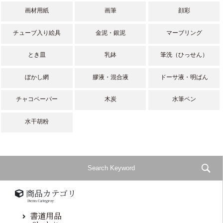
画材用紙
画筆
顔彩
チューブ入り絵具
金泥・銀泥
マーブリング
とき皿
乳鉢
筆洗（ひっせん）
ぼかし網
膠液・混合液
ドーサ液・明ばん
チャコペーパー
木炭
水筆ペン
水干胡粉
商品カテゴリ
Item Categroy
書道用品