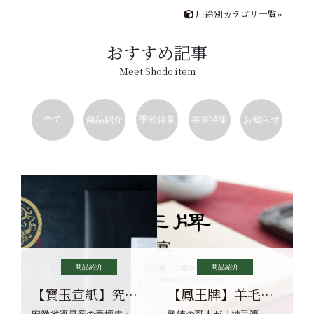
用途別カテゴリ一覧»
おすすめ記事
Meet Shodo item
全て
商品紹介
季節特集
書道特集
お知らせ
商品紹介
商品紹介
【寶玉宣紙】究極の純粋な宣紙を目指す寶玉宣紙
【鳳王牌】羊毛筆×濃墨での揮毫に最適な宣紙系画仙紙