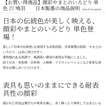
【お買い得商品】顔彩やまとのいろどり 単
色 27 鳩羽 日本製墨の商品説明
Item Description
日本の伝統色が美しく映える、
顔彩やまとのいろどり 単色登
場！
美しい｢日本の伝統色｣を表現する水彩顔彩。日本製墨の顔彩「やまとの
いろどり」は水に溶けやすく、
透明感のある色調で、格調高い濃淡の表現を可能にしました。
絵てがみ・水彩画・日本画・人物画・イラストレーションなど多彩な表
現をお愉しみいただけます。
表具も思いのままにできる耐表
具性の顔彩
描かれた作品は裏打ちや表具を施し、永く飾ったり保存しておきたいも