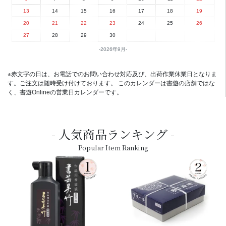
13
14
15
16
17
18
19
20
21
22
23
24
25
26
27
28
29
30
2026年9月
※赤文字の日は、お電話でのお問い合わせ対応及び、出荷作業休業日となりま
す。ご注文は随時受け付けております。 このカレンダーは書遊の店舗ではな
く、書遊Onlineの営業日カレンダーです。
人気商品ランキング
Popular Item Ranking