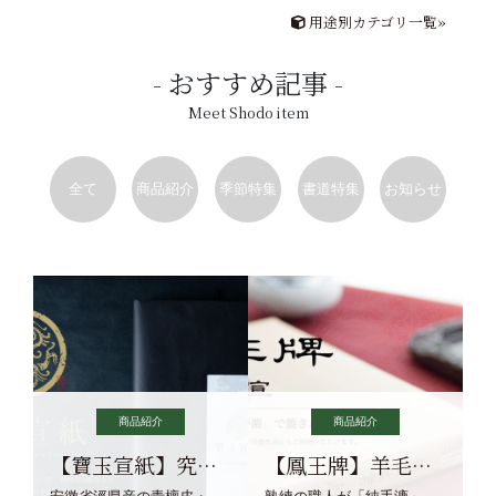
用途別カテゴリ一覧»
おすすめ記事
Meet Shodo item
全て
商品紹介
季節特集
書道特集
お知らせ
商品紹介
商品紹介
【寶玉宣紙】究極の純粋な宣紙を目指す寶玉宣紙
【鳳王牌】羊毛筆×濃墨での揮毫に最適な宣紙系画仙紙