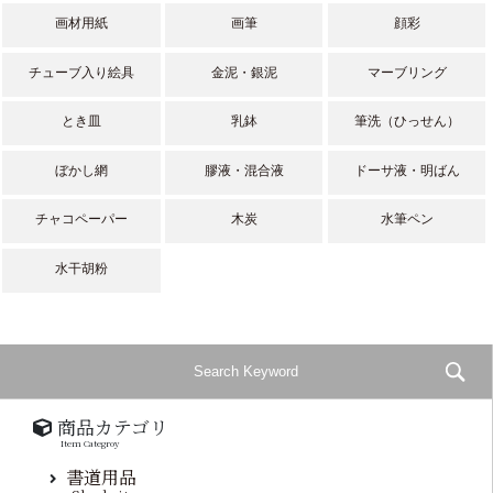
画材用紙
画筆
顔彩
チューブ入り絵具
金泥・銀泥
マーブリング
とき皿
乳鉢
筆洗（ひっせん）
ぼかし網
膠液・混合液
ドーサ液・明ばん
チャコペーパー
木炭
水筆ペン
水干胡粉
商品カテゴリ
Item Categroy
書道用品