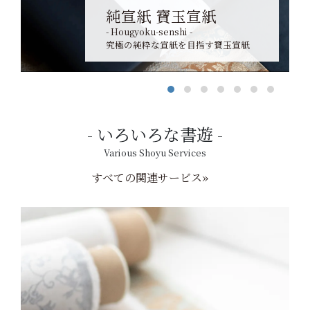
純宣紙 寶玉宣紙
- Hougyoku-senshi -
究極の純粋な宣紙を目指す寶玉宣紙
いろいろな書遊
Various Shoyu Services
すべての関連サービス»