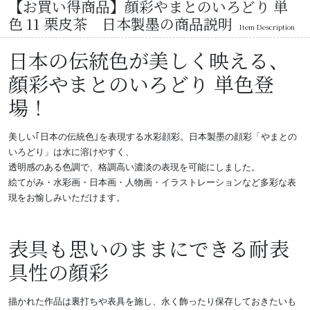
【お買い得商品】顔彩やまとのいろどり 単
色 11 栗皮茶 日本製墨の商品説明
Item Description
日本の伝統色が美しく映える、
顔彩やまとのいろどり 単色登
場！
美しい｢日本の伝統色｣を表現する水彩顔彩。日本製墨の顔彩「やまとの
いろどり」は水に溶けやすく、
透明感のある色調で、格調高い濃淡の表現を可能にしました。
絵てがみ・水彩画・日本画・人物画・イラストレーションなど多彩な表
現をお愉しみいただけます。
表具も思いのままにできる耐表
具性の顔彩
描かれた作品は裏打ちや表具を施し、永く飾ったり保存しておきたいも