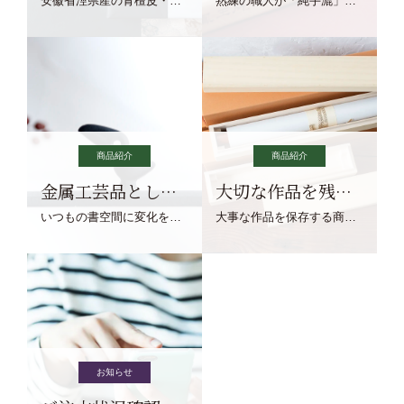
安徽省涇県産の青檀皮・砂田稲藁・清らかな渓流水、熟練手漉き職人の卓越した手漉技術による最高級の純宣紙です。
熟練の職人が「純手漉」で漉きあげる書画紙。宣紙を好まれるお客様向けの棉料単宣に漉きあげました。
商品紹介
商品紹介
金属工芸品としての文鎮
大切な作品を残す作品保存商品
いつもの書空間に変化を与えてくれる、見ているだけで愉しくなる金属工芸品の文鎮をご紹介します。
大事な作品を保存する商品を取りまとめてご紹介ます。
お知らせ