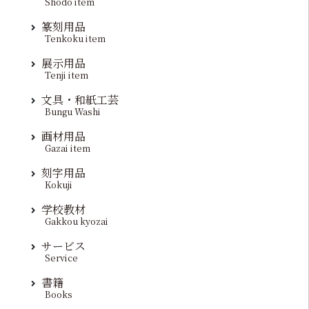
Shodo item
篆刻用品
Tenkoku item
展示用品
Tenji item
文具・和紙工芸
Bungu Washi
画材用品
Gazai item
刻字用品
Kokuji
学校教材
Gakkou kyozai
サービス
Service
書籍
Books