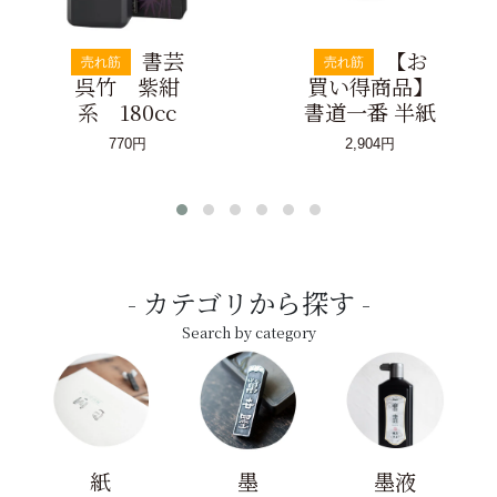
書芸
【お
売れ筋
売れ筋
呉竹 紫紺
買い得商品】
系 180cc
書道一番 半紙
770円
2,904円
カテゴリから探す
Search by category
紙
墨
墨液