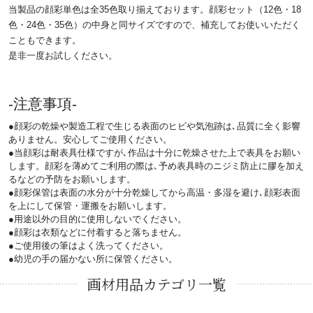
当製品の顔彩単色は全35色取り揃えております。顔彩セット（12色・18
色・24色・35色）の中身と同サイズですので、補充してお使いいただく
こともできます。
是非一度お試しください。
注意事項
●顔彩の乾燥や製造工程で生じる表面のヒビや気泡跡は､品質に全く影響
ありません。安心してご使用ください。
●当顔彩は耐表具仕様ですが､作品は十分に乾燥させた上で表具をお願い
します。顔彩を薄めてご利用の際は､予め表具時のニジミ防止に膠を加え
るなどの予防をお願いします。
●顔彩保管は表面の水分が十分乾燥してから高温・多湿を避け､顔彩表面
を上にして保管・運搬をお願いします。
●用途以外の目的に使用しないでください。
●顔彩は衣類などに付着すると落ちません。
●ご使用後の筆はよく洗ってください。
●幼児の手の届かない所に保管ください。
画材用品カテゴリ一覧