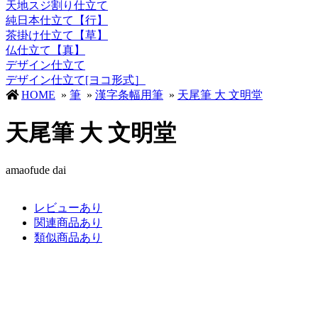
天地スジ割り仕立て
純日本仕立て【行】
茶掛け仕立て【草】
仏仕立て【真】
デザイン仕立て
デザイン仕立て[ヨコ形式］
HOME
»
筆
»
漢字条幅用筆
»
天尾筆 大 文明堂
天尾筆 大 文明堂
amaofude dai
レビューあり
関連商品あり
類似商品あり