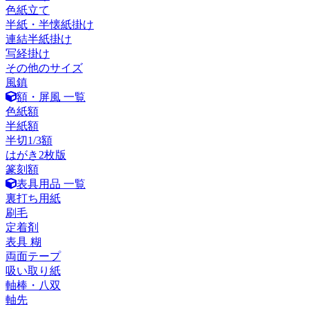
色紙立て
半紙・半懐紙掛け
連結半紙掛け
写経掛け
その他のサイズ
風鎮
額・屏風 一覧
色紙額
半紙額
半切1/3額
はがき2枚版
篆刻額
表具用品 一覧
裏打ち用紙
刷毛
定着剤
表具 糊
両面テープ
吸い取り紙
軸棒・八双
軸先