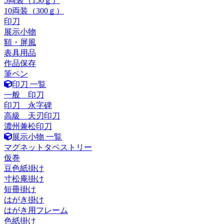
5両装（150ｇ）
10両装（300ｇ）
印刀
展示小物
額・屏風
表具用品
作品保存
筆ペン
印刀 一覧
一般 印刀
印刀 永字碑
高級 天刃印刀
濃州兼松印刀
展示小物 一覧
マグネットタペストリー
仮巻
豆色紙掛け
寸松庵掛け
短冊掛け
はがき掛け
はがき用フレーム
色紙掛け