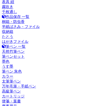
表具 紐
霧吹き
千枚通し
作品保存 一覧
桐箱・防虫香
半紙ばさみ・ファイル
収納箱
たとう
はがきファイル
筆ペン 一覧
天然竹筆ペン
筆ペンセット
墨色
うす墨
筆ペン 朱色
カラー
太筆筆ペン
万年毛筆・手紙ペン
高級筆ペン
カートリッジ
便箋・葉書