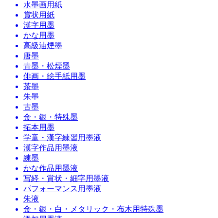
水墨画用紙
賞状用紙
漢字用墨
かな用墨
高級油煙墨
唐墨
青墨・松煙墨
俳画・絵手紙用墨
茶墨
朱墨
古墨
金・銀・特殊墨
拓本用墨
学童・漢字練習用墨液
漢字作品用墨液
練墨
かな作品用墨液
写経・賞状・細字用墨液
パフォーマンス用墨液
朱液
金・銀・白・メタリック・布木用特殊墨