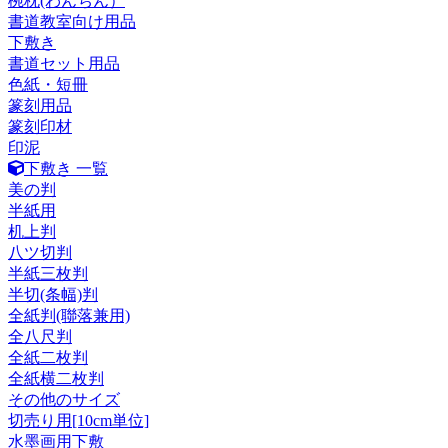
椀枕(わんちん）
書道教室向け用品
下敷き
書道セット用品
色紙・短冊
篆刻用品
篆刻印材
印泥
下敷き 一覧
美の判
半紙用
机上判
八ツ切判
半紙三枚判
半切(条幅)判
全紙判(聯落兼用)
全八尺判
全紙二枚判
全紙横二枚判
その他のサイズ
切売り用[10cm単位]
水墨画用下敷