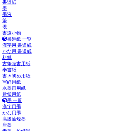
書道紙
墨
墨液
筆
硯
書道小物
書道紙 一覧
漢字用 書道紙
かな用 書道紙
料紙
古筆臨書用紙
奉書紙
書き初め用紙
写経用紙
水墨画用紙
賞状用紙
墨 一覧
漢字用墨
かな用墨
高級油煙墨
唐墨