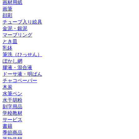
画材用紙
画筆
顔彩
チューブ入り絵具
金泥・銀泥
マーブリング
とき皿
乳鉢
筆洗（ひっせん）
ぼかし網
膠液・混合液
ドーサ液・明ばん
チャコペーパー
木炭
水筆ペン
水干胡粉
刻字用品
学校教材
サービス
書籍
季節商品