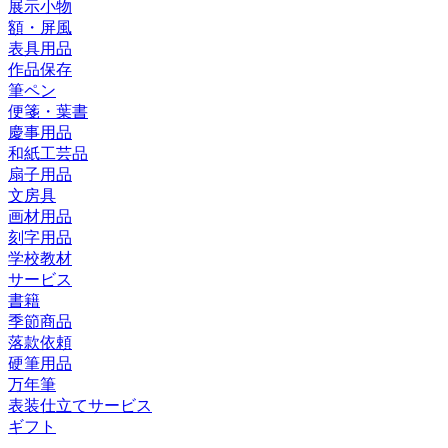
展示小物
額・屏風
表具用品
作品保存
筆ペン
便箋・葉書
慶事用品
和紙工芸品
扇子用品
文房具
画材用品
刻字用品
学校教材
サービス
書籍
季節商品
落款依頼
硬筆用品
万年筆
表装仕立てサービス
ギフト