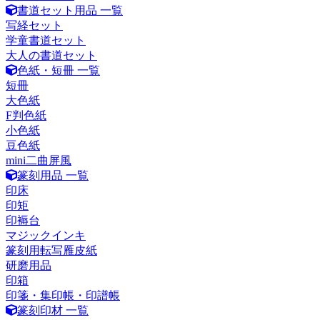
書道セット用品 一覧
写経セット
学童書道セット
大人の書道セット
色紙・短冊 一覧
短冊
大色紙
F判色紙
小色紙
豆色紙
mini二曲屏風
篆刻用品 一覧
印床
印矩
印褥台
マジックインキ
篆刻用転写雁皮紙
研磨用品
印箱
印箋・集印帳・印譜帳
篆刻印材 一覧