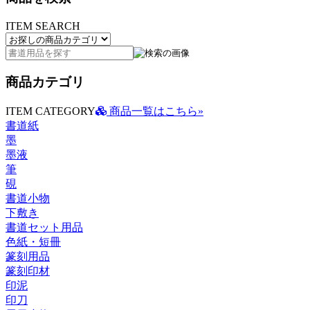
ITEM SEARCH
商品カテゴリ
ITEM CATEGORY
商品一覧はこちら»
書道紙
墨
墨液
筆
硯
書道小物
下敷き
書道セット用品
色紙・短冊
篆刻用品
篆刻印材
印泥
印刀