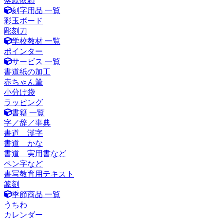
落款依頼
刻字用品 一覧
彩玉ボード
彫刻刀
学校教材 一覧
ポインター
サービス 一覧
書道紙の加工
赤ちゃん筆
小分け袋
ラッピング
書籍 一覧
字／辞／事典
書道 漢字
書道 かな
書道 実用書など
ペン字など
書写教育用テキスト
篆刻
季節商品 一覧
うちわ
カレンダー