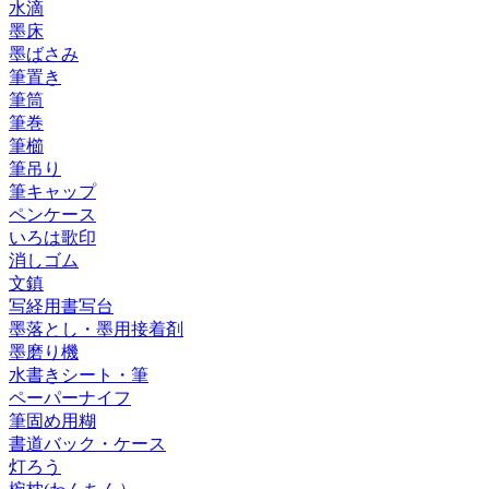
水滴
墨床
墨ばさみ
筆置き
筆筒
筆巻
筆櫛
筆吊り
筆キャップ
ペンケース
いろは歌印
消しゴム
文鎮
写経用書写台
墨落とし・墨用接着剤
墨磨り機
水書きシート・筆
ペーパーナイフ
筆固め用糊
書道バック・ケース
灯ろう