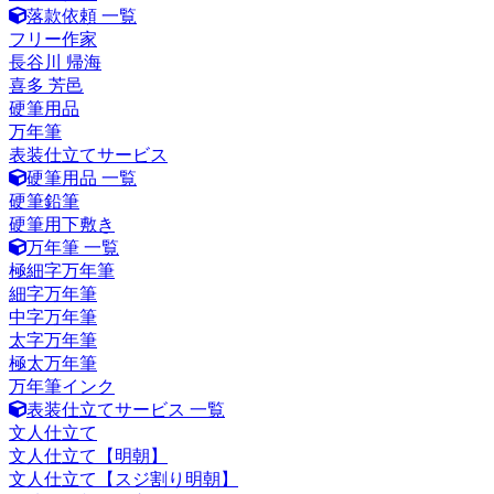
落款依頼 一覧
フリー作家
長谷川 帰海
喜多 芳邑
硬筆用品
万年筆
表装仕立てサービス
硬筆用品 一覧
硬筆鉛筆
硬筆用下敷き
万年筆 一覧
極細字万年筆
細字万年筆
中字万年筆
太字万年筆
極太万年筆
万年筆インク
表装仕立てサービス 一覧
文人仕立て
文人仕立て【明朝】
文人仕立て【スジ割り明朝】