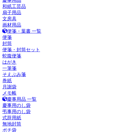
慶事用品
和紙工芸品
扇子用品
文房具
画材用品
便箋・葉書 一覧
便箋
封筒
便箋・封筒セット
蛇腹便箋
はがき
一筆箋
そえぶみ箋
巻紙
月謝袋
メモ帳
慶事用品 一覧
慶事用のし袋
弔事用のし袋
式辞用紙
無地封筒
ポチ袋