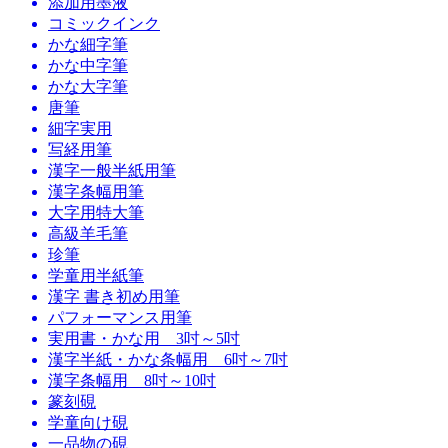
添加用墨液
コミックインク
かな細字筆
かな中字筆
かな大字筆
唐筆
細字実用
写経用筆
漢字一般半紙用筆
漢字条幅用筆
大字用特大筆
高級羊毛筆
珍筆
学童用半紙筆
漢字 書き初め用筆
パフォーマンス用筆
実用書・かな用 3吋～5吋
漢字半紙・かな条幅用 6吋～7吋
漢字条幅用 8吋～10吋
篆刻硯
学童向け硯
一品物の硯