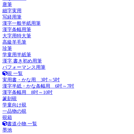
唐筆
細字実用
写経用筆
漢字一般半紙用筆
漢字条幅用筆
大字用特大筆
高級羊毛筆
珍筆
学童用半紙筆
漢字 書き初め用筆
パフォーマンス用筆
硯 一覧
実用書・かな用 3吋～5吋
漢字半紙・かな条幅用 6吋～7吋
漢字条幅用 8吋～10吋
篆刻硯
学童向け硯
一品物の硯
硯箱
書道小物 一覧
墨池