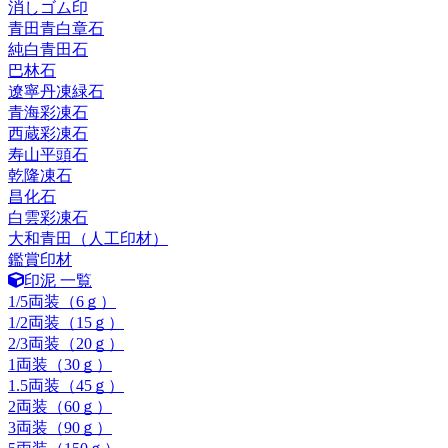
消しゴム印
青田青白章石
純白青田石
巴林石
遼寧丹凍緑石
青海彩凍石
西蔵彩凍石
寿山平頭石
乾隆凍石
昌化石
白雲彩凍石
大和青田（人工印材）
鑑賞印材
印泥 一覧
1/5両装（6ｇ）
1/2両装（15ｇ）
2/3両装（20ｇ）
1両装（30ｇ）
1.5両装（45ｇ）
2両装（60ｇ）
3両装（90ｇ）