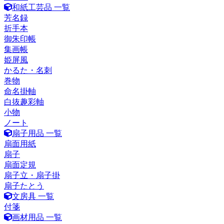
和紙工芸品 一覧
芳名録
折手本
御朱印帳
集画帳
姫屏風
かるた・名刺
巻物
命名掛軸
白抜趣彩軸
小物
ノート
扇子用品 一覧
扇面用紙
扇子
扇面定規
扇子立・扇子掛
扇子たとう
文房具 一覧
付箋
画材用品 一覧