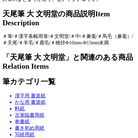
天尾筆 大 文明堂の商品説明
Item
Description
＃筆/＃漢字条幅用筆/＃文明堂/＃中/＃兼毫/＃馬毛（兼毫）/
＃天尾/＃羊毛/＃鹿毛/＃穂径Φ10mm-Φ15mm未満
「天尾筆 大 文明堂」と関連のある商品
Relation Items
筆カテゴリ一覧
漢字用 書道紙
かな用 書道紙
料紙
古筆臨書用紙
奉書紙
書き初め用紙
写経用紙