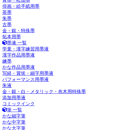
青墨・松煙墨
俳画・絵手紙用墨
茶墨
朱墨
古墨
金・銀・特殊墨
拓本用墨
墨液 一覧
学童・漢字練習用墨液
漢字作品用墨液
練墨
かな作品用墨液
写経・賞状・細字用墨液
パフォーマンス用墨液
朱液
金・銀・白・メタリック・布木用特殊墨
添加用墨液
コミックインク
筆 一覧
かな細字筆
かな中字筆
かな大字筆