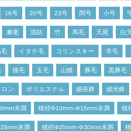
16号
20号
23号
間号
小号
兼毫
混紡
竹
馬毛
天尾
白
脇毛
イタチ毛
コリンスキー
羊毛
毛
猫毛
玉毛
山猫
豚毛
黒豚毛
イロン
ポリエステル
細長鋒
細光鋒
10mm未満
穂径Φ10mm-Φ15mm未満
穂
Φ25mm未満
穂径Φ25mm-Φ30mm未満
穂