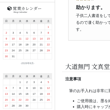
助かります。
営業カレンダー
Shop Calendar
子供二人書道をし
日
月
火
水
木
金
土
るので凄く助かっ
1
す。
2
3
4
5
6
7
8
9
10
11
12
13
14
15
16
17
18
19
20
21
22
23
24
25
26
27
28
29
30
31
大道無門 文真
2026年8月
日
月
火
水
木
金
土
注意事項
1
2
3
4
5
6
7
8
9
10
11
12
筆のお手入れは非常に
13
14
15
16
17
18
19
20
21
22
23
24
25
26
ご使用後は、墨を
27
28
29
30
購入時にキャップ