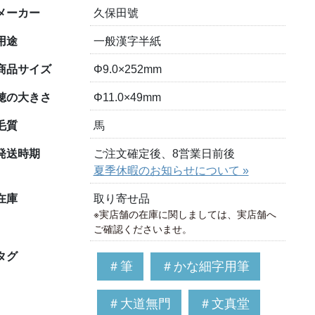
メーカー
久保田號
用途
一般漢字半紙
商品サイズ
Φ9.0×252mm
穂の大きさ
Φ11.0×49mm
毛質
馬
発送時期
ご注文確定後、8営業日前後
夏季休暇のお知らせについて »
在庫
取り寄せ品
※実店舗の在庫に関しましては、実店舗へ
ご確認くださいませ。
タグ
＃筆
＃かな細字用筆
＃大道無門
＃文真堂