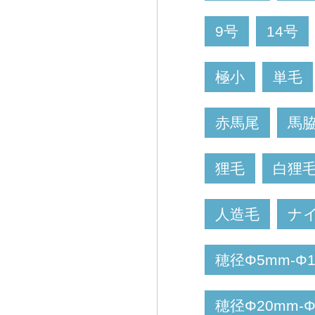
9号
14号
極小
単毛
赤馬尾
馬
狸毛
白狸
人造毛
ナ
穂径Φ5mm-Φ
穂径Φ20mm-