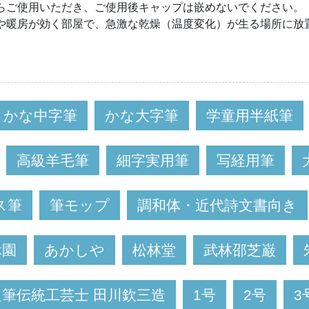
らご使用いただき、ご使用後キャップは嵌めないでください。
や暖房が効く部屋で、急激な乾燥（温度変化）が生る場所に放
かな中字筆
かな大字筆
学童用半紙筆
高級羊毛筆
細字実用筆
写経用筆
ス筆
筆モップ
調和体・近代詩文書向き
休園
あかしや
松林堂
武林邵芝巌
良筆伝統工芸士 田川欽三造
1号
2号
3