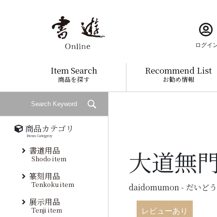
ログイ
Item Search
Recommend List
商品を探す
お勧め情報
商品カテゴリ
Item Categroy
書道用品
大道無門
Shodo item
篆刻用品
Tenkoku item
daidomumon - だい
展示用品
Tenji item
レビューあり