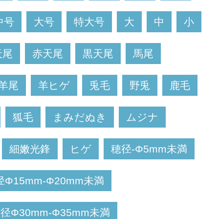
中号
大号
特大号
大
中
小
天尾
赤天尾
黒天尾
馬尾
羊尾
羊ヒゲ
兎毛
野兎
鹿毛
狐毛
まみだぬき
ムジナ
細嫩光鋒
ヒゲ
穂径-Φ5mm未満
径Φ15mm-Φ20mm未満
径Φ30mm-Φ35mm未満