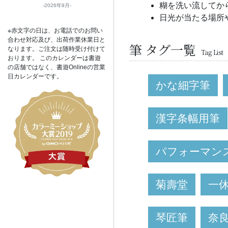
糊を洗い流してか
2026年9月
日光が当たる場所
※赤文字の日は、お電話でのお問い
合わせ対応及び、出荷作業休業日と
筆 タグ一覧
なります。ご注文は随時受け付けて
Tag List
おります。 このカレンダーは書遊
の店舗ではなく、書遊Onlineの営業
日カレンダーです。
かな細字筆
漢字条幅用筆
パフォーマン
菊壽堂
一
琴匠筆
奈