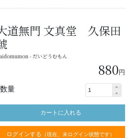
大道無門 文真堂 久保田
號
aidomumon - だいどうむもん
880
円
数量
ログインする
（現在、未ログイン状態です）