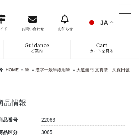
JA
イド
お問い合わせ
お知らせ
Guidance
Cart
ご案内
カートを見る
HOME
»
筆
»
漢字一般半紙用筆
»
大道無門 文真堂 久保田號
商品情報
商品番号
22063
商品区分
3065