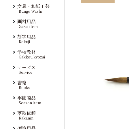
文具・和紙工芸
Bungu Washi
画材用品
Gazai item
刻字用品
Kokuji
学校教材
Gakkou kyozai
サービス
Service
書籍
Books
季節商品
Season item
落款依頼
Rakanin
硬筆用品