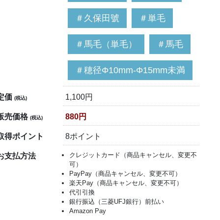
＃久保田號
＃単毛
＃馬毛（単毛）
＃馬毛
＃穂径Φ10mm-Φ15mm未満
定価
1,100円
(税込)
販売価格
880円
(税込)
取得ポイント
8ポイント
クレジットカード（商品キャンセル、変更不
お支払方法
可）
PayPay（商品キャンセル、変更不可）
楽天Pay（商品キャンセル、変更不可）
代引引換
銀行振込（三菱UFJ銀行）前払い
Amazon Pay