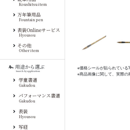
Koushitsu item
万年筆用品
Fountain pen
表装Onlineサービス
Hyousou
その他
Other item
用途から選ぶ
※価格シールが貼られている
Search by application
※商品画像に関して、実際の
学童書道
Gakudou
パフォーマンス書道
Gakudou
表装
Hyousou
写経