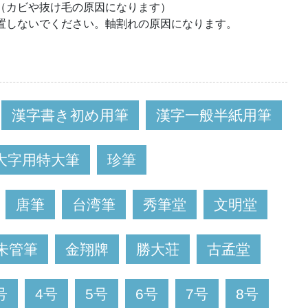
（カビや抜け毛の原因になります）
置しないでください。軸割れの原因になります。
漢字書き初め用筆
漢字一般半紙用筆
大字用特大筆
珍筆
唐筆
台湾筆
秀筆堂
文明堂
朱管筆
金翔牌
勝大荘
古孟堂
号
4号
5号
6号
7号
8号