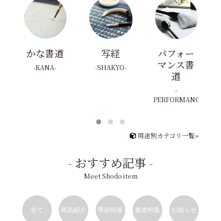
かな書道
写経
パフォー
マンス書
KANA
SHAKYO
道
PERFORMANCE
用途別カテゴリ一覧»
おすすめ記事
Meet Shodo item
全て
商品紹介
季節特集
書道特集
お知らせ