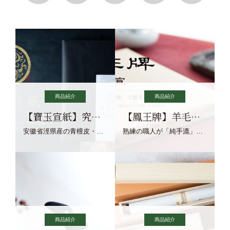
商品紹介
商品紹介
【寶玉宣紙】究極の純粋な宣紙を目指す寶玉宣紙
【鳳王牌】羊毛筆×濃墨での揮毫に最適な宣紙系画仙紙
安徽省涇県産の青檀皮・砂田稲藁・清らかな渓流水、熟練手漉き職人の卓越した手漉技術による最高級の純宣紙です。
熟練の職人が「純手漉」で漉きあげる書画紙。宣紙を好まれるお客様向けの棉料単宣に漉きあげました。
商品紹介
商品紹介