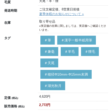
天尾・羊・狸
毛質
ご注文確定後、8営業日前後
発送時期
夏季休暇のお知らせについて »
取り寄せ品
在庫
※実店舗の在庫に関しましては、実店舗へご確認くださ
いませ。
タグ
＃筆
＃漢字一般半紙用筆
＃兼毫
＃羊毛
＃狸毛
＃天尾
＃穂径Φ10mm-Φ15mm未満
＃湖光秋月
4,620円
定価
(税込)
2,772円
販売価格
(税込)