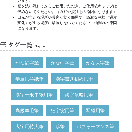
います。
糊を洗い流してからご使用いただき、ご使用後キャップは
嵌めないでください。（カビや抜け毛の原因になります）
日光が当たる場所や暖房が効く部屋で、急激な乾燥（温度
変化）が生る場所に放置しないでください。軸割れの原因
になります。
筆 タグ一覧
Tag List
かな細字筆
かな中字筆
かな大字筆
学童用半紙筆
漢字書き初め用筆
漢字一般半紙用筆
漢字条幅用筆
高級羊毛筆
細字実用筆
写経用筆
大字用特大筆
珍筆
パフォーマンス筆