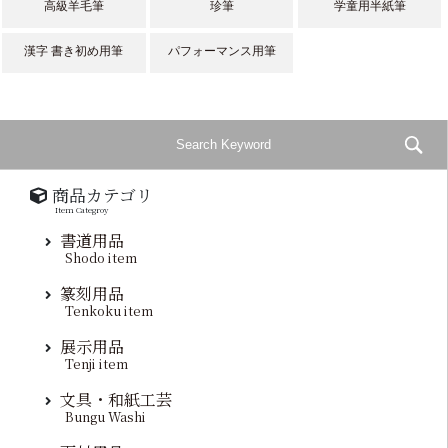
高級羊毛筆
珍筆
学童用半紙筆
漢字 書き初め用筆
パフォーマンス用筆
商品カテゴリ
Item Categroy
書道用品
Shodo item
篆刻用品
Tenkoku item
展示用品
Tenji item
文具・和紙工芸
Bungu Washi