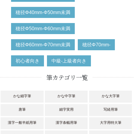
穂径Φ40mm-Φ50mm未満
穂径Φ50mm-Φ60mm未満
穂径Φ60mm-Φ70mm未満
穂径Φ70mm-
初心者向き
中級-上級者向き
筆カテゴリ一覧
かな細字筆
かな中字筆
かな大字筆
唐筆
細字実用
写経用筆
漢字一般半紙用筆
漢字条幅用筆
大字用特大筆