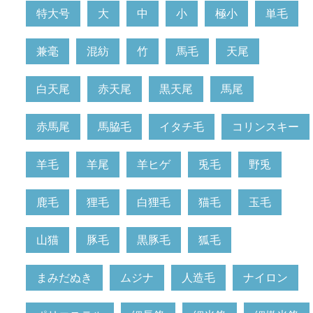
特大号
大
中
小
極小
単毛
兼毫
混紡
竹
馬毛
天尾
白天尾
赤天尾
黒天尾
馬尾
赤馬尾
馬脇毛
イタチ毛
コリンスキー
羊毛
羊尾
羊ヒゲ
兎毛
野兎
鹿毛
狸毛
白狸毛
猫毛
玉毛
山猫
豚毛
黒豚毛
狐毛
まみだぬき
ムジナ
人造毛
ナイロン