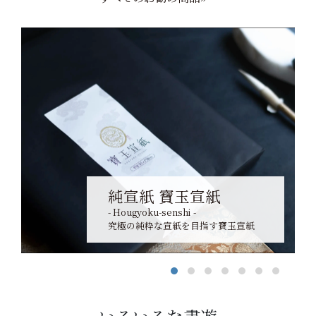
純宣紙 寶玉宣紙
- Hougyoku-senshi -
究極の純粋な宣紙を目指す寶玉宣紙