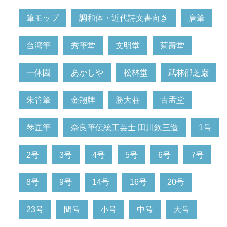
筆モップ
調和体・近代詩文書向き
唐筆
台湾筆
秀筆堂
文明堂
菊壽堂
一休園
あかしや
松林堂
武林邵芝巌
朱管筆
金翔牌
勝大荘
古孟堂
琴匠筆
奈良筆伝統工芸士 田川欽三造
1号
2号
3号
4号
5号
6号
7号
8号
9号
14号
16号
20号
23号
間号
小号
中号
大号