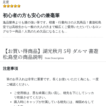
足度
初心者の方も安心の兼毫筆
逸品樂寿よりも腰の強い筆です。楷書・行書向けの人気商品！書遊松島
堂では高校生から一般の大人の方まで幅広くご愛用いただいているロン
グセラー商品！人気のため欠品になることも...
【お買い得商品】湖光秋月 5号 ダルマ 書遊
松島堂の商品説明
Item Description
注意事項
筆のお手入れは非常に重要です。長くお使いいただく為にも、一度
ご確認ください。
ご使用後は、墨を綺麗に洗い流し、穂先を下にしてシッカ
リ乾燥させてください。
購入時にキャップが付属している穂先には、糊固めをして