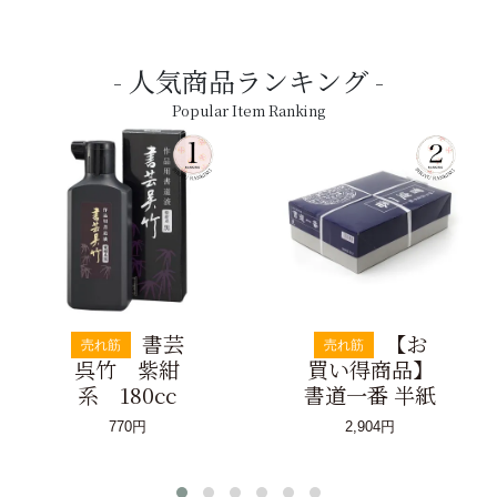
人気商品ランキング
Popular Item Ranking
書芸
【お
売れ筋
売れ筋
呉竹 紫紺
買い得商品】
系 180cc
書道一番 半紙
770円
2,904円