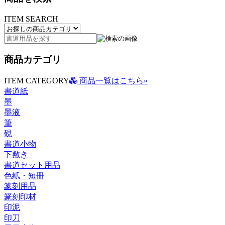
ITEM SEARCH
商品カテゴリ
ITEM CATEGORY
商品一覧はこちら»
書道紙
墨
墨液
筆
硯
書道小物
下敷き
書道セット用品
色紙・短冊
篆刻用品
篆刻印材
印泥
印刀