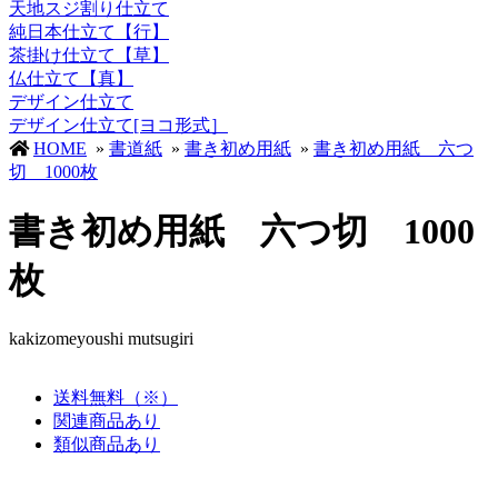
天地スジ割り仕立て
純日本仕立て【行】
茶掛け仕立て【草】
仏仕立て【真】
デザイン仕立て
デザイン仕立て[ヨコ形式］
HOME
»
書道紙
»
書き初め用紙
»
書き初め用紙 六つ
切 1000枚
書き初め用紙 六つ切 1000
枚
kakizomeyoushi mutsugiri
送料無料（※）
関連商品あり
類似商品あり