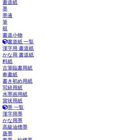
書道紙
墨
墨液
筆
硯
書道小物
書道紙 一覧
漢字用 書道紙
かな用 書道紙
料紙
古筆臨書用紙
奉書紙
書き初め用紙
写経用紙
水墨画用紙
賞状用紙
墨 一覧
漢字用墨
かな用墨
高級油煙墨
唐墨