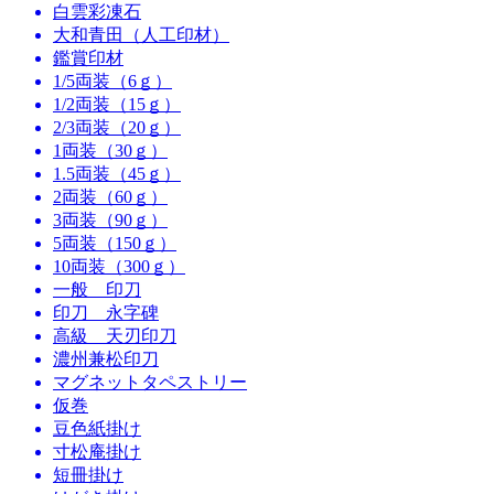
白雲彩凍石
大和青田（人工印材）
鑑賞印材
1/5両装（6ｇ）
1/2両装（15ｇ）
2/3両装（20ｇ）
1両装（30ｇ）
1.5両装（45ｇ）
2両装（60ｇ）
3両装（90ｇ）
5両装（150ｇ）
10両装（300ｇ）
一般 印刀
印刀 永字碑
高級 天刃印刀
濃州兼松印刀
マグネットタペストリー
仮巻
豆色紙掛け
寸松庵掛け
短冊掛け