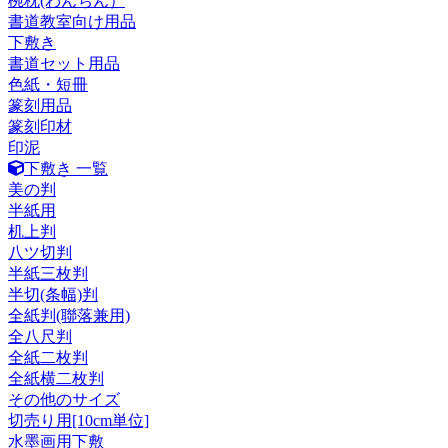
椀枕(わんちん）
書道教室向け用品
下敷き
書道セット用品
色紙・短冊
篆刻用品
篆刻印材
印泥
下敷き 一覧
美の判
半紙用
机上判
八ツ切判
半紙三枚判
半切(条幅)判
全紙判(聯落兼用)
全八尺判
全紙二枚判
全紙横二枚判
その他のサイズ
切売り用[10cm単位]
水墨画用下敷