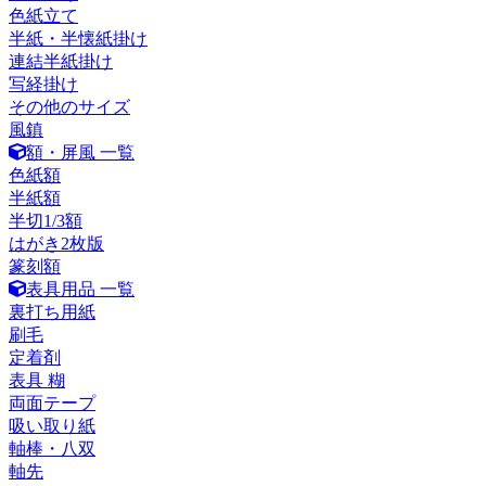
色紙立て
半紙・半懐紙掛け
連結半紙掛け
写経掛け
その他のサイズ
風鎮
額・屏風 一覧
色紙額
半紙額
半切1/3額
はがき2枚版
篆刻額
表具用品 一覧
裏打ち用紙
刷毛
定着剤
表具 糊
両面テープ
吸い取り紙
軸棒・八双
軸先