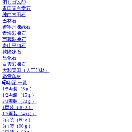
消しゴム印
青田青白章石
純白青田石
巴林石
遼寧丹凍緑石
青海彩凍石
西蔵彩凍石
寿山平頭石
乾隆凍石
昌化石
白雲彩凍石
大和青田（人工印材）
鑑賞印材
印泥 一覧
1/5両装（6ｇ）
1/2両装（15ｇ）
2/3両装（20ｇ）
1両装（30ｇ）
1.5両装（45ｇ）
2両装（60ｇ）
3両装（90ｇ）