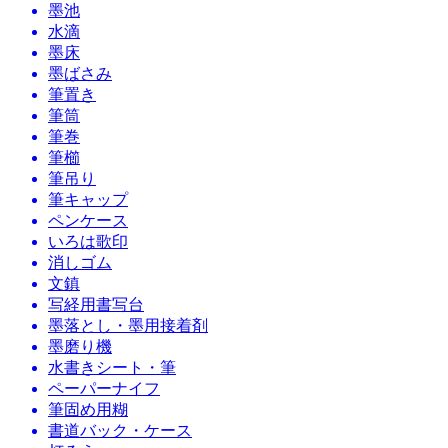
墨池
水滴
墨床
墨ばさみ
筆置き
筆筒
筆巻
筆櫛
筆吊り
筆キャップ
ペンケース
いろは歌印
消しゴム
文鎮
写経用書写台
墨落とし・墨用接着剤
墨磨り機
水書きシート・筆
ペーパーナイフ
筆固め用糊
書道バック・ケース