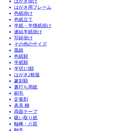
はがき掛け
はがき用フレーム
色紙掛け
色紙立て
半紙・半懐紙掛け
連結半紙掛け
写経掛け
その他のサイズ
風鎮
色紙額
半紙額
半切1/3額
はがき2枚版
篆刻額
裏打ち用紙
刷毛
定着剤
表具 糊
両面テープ
吸い取り紙
軸棒・八双
軸先