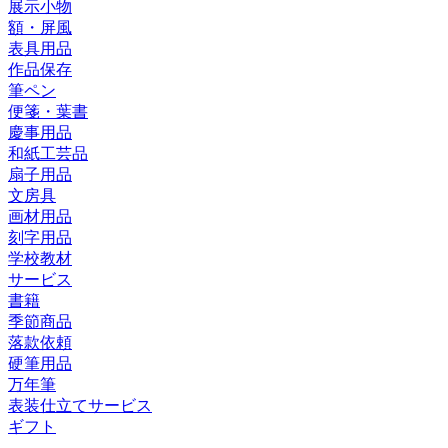
展示小物
額・屏風
表具用品
作品保存
筆ペン
便箋・葉書
慶事用品
和紙工芸品
扇子用品
文房具
画材用品
刻字用品
学校教材
サービス
書籍
季節商品
落款依頼
硬筆用品
万年筆
表装仕立てサービス
ギフト