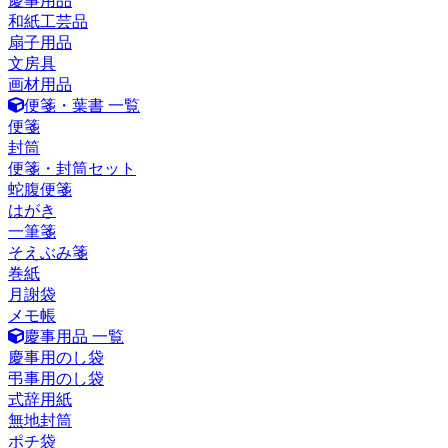
慶事用品
和紙工芸品
扇子用品
文房具
画材用品
便箋・葉書 一覧
便箋
封筒
便箋・封筒セット
蛇腹便箋
はがき
一筆箋
そえぶみ箋
巻紙
月謝袋
メモ帳
慶事用品 一覧
慶事用のし袋
弔事用のし袋
式辞用紙
無地封筒
ポチ袋