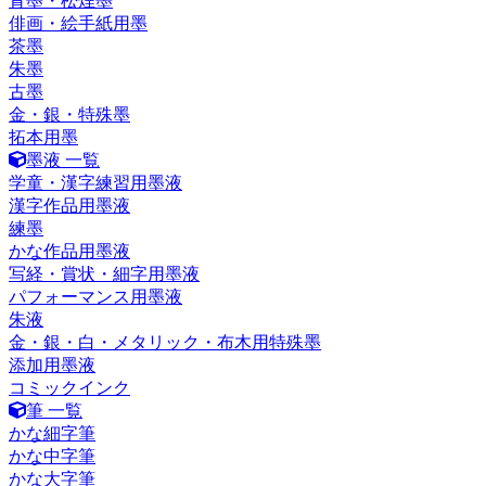
青墨・松煙墨
俳画・絵手紙用墨
茶墨
朱墨
古墨
金・銀・特殊墨
拓本用墨
墨液 一覧
学童・漢字練習用墨液
漢字作品用墨液
練墨
かな作品用墨液
写経・賞状・細字用墨液
パフォーマンス用墨液
朱液
金・銀・白・メタリック・布木用特殊墨
添加用墨液
コミックインク
筆 一覧
かな細字筆
かな中字筆
かな大字筆