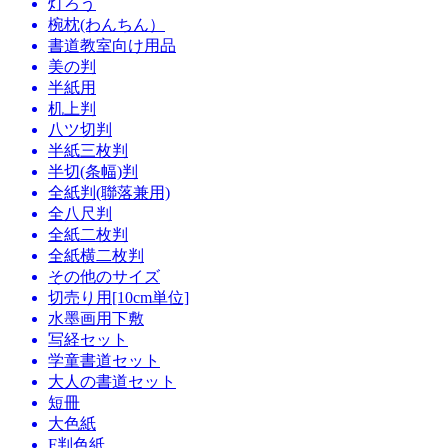
灯ろう
椀枕(わんちん）
書道教室向け用品
美の判
半紙用
机上判
八ツ切判
半紙三枚判
半切(条幅)判
全紙判(聯落兼用)
全八尺判
全紙二枚判
全紙横二枚判
その他のサイズ
切売り用[10cm単位]
水墨画用下敷
写経セット
学童書道セット
大人の書道セット
短冊
大色紙
F判色紙