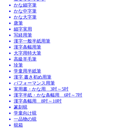
かな細字筆
かな中字筆
かな大字筆
唐筆
細字実用
写経用筆
漢字一般半紙用筆
漢字条幅用筆
大字用特大筆
高級羊毛筆
珍筆
学童用半紙筆
漢字 書き初め用筆
パフォーマンス用筆
実用書・かな用 3吋～5吋
漢字半紙・かな条幅用 6吋～7吋
漢字条幅用 8吋～10吋
篆刻硯
学童向け硯
一品物の硯
硯箱