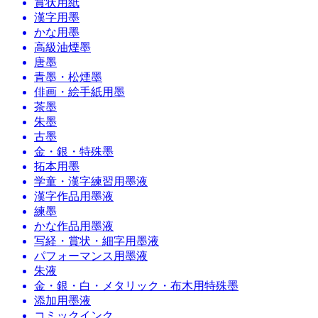
賞状用紙
漢字用墨
かな用墨
高級油煙墨
唐墨
青墨・松煙墨
俳画・絵手紙用墨
茶墨
朱墨
古墨
金・銀・特殊墨
拓本用墨
学童・漢字練習用墨液
漢字作品用墨液
練墨
かな作品用墨液
写経・賞状・細字用墨液
パフォーマンス用墨液
朱液
金・銀・白・メタリック・布木用特殊墨
添加用墨液
コミックインク