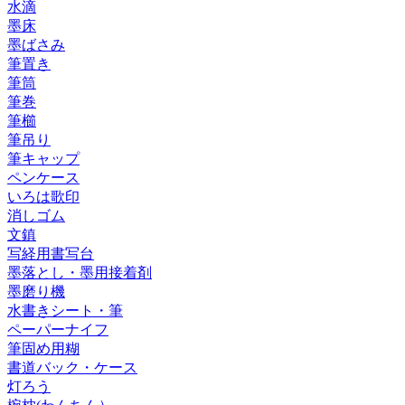
水滴
墨床
墨ばさみ
筆置き
筆筒
筆巻
筆櫛
筆吊り
筆キャップ
ペンケース
いろは歌印
消しゴム
文鎮
写経用書写台
墨落とし・墨用接着剤
墨磨り機
水書きシート・筆
ペーパーナイフ
筆固め用糊
書道バック・ケース
灯ろう