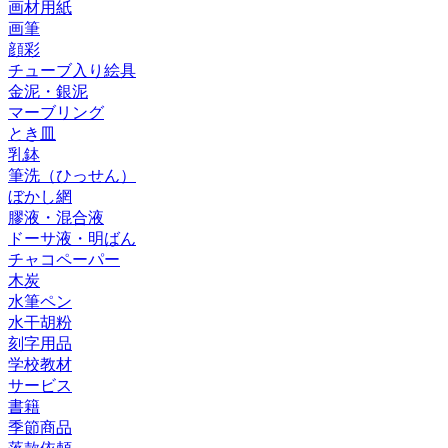
画材用紙
画筆
顔彩
チューブ入り絵具
金泥・銀泥
マーブリング
とき皿
乳鉢
筆洗（ひっせん）
ぼかし網
膠液・混合液
ドーサ液・明ばん
チャコペーパー
木炭
水筆ペン
水干胡粉
刻字用品
学校教材
サービス
書籍
季節商品