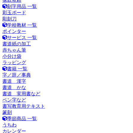
落款依頼
刻字用品 一覧
彩玉ボード
彫刻刀
学校教材 一覧
ポインター
サービス 一覧
書道紙の加工
赤ちゃん筆
小分け袋
ラッピング
書籍 一覧
字／辞／事典
書道 漢字
書道 かな
書道 実用書など
ペン字など
書写教育用テキスト
篆刻
季節商品 一覧
うちわ
カレンダー