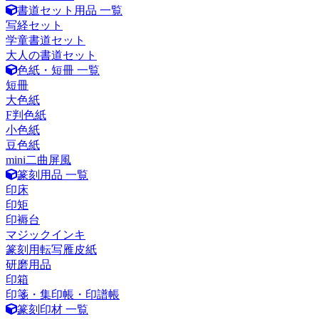
書道セット用品 一覧
写経セット
学童書道セット
大人の書道セット
色紙・短冊 一覧
短冊
大色紙
F判色紙
小色紙
豆色紙
mini二曲屏風
篆刻用品 一覧
印床
印矩
印褥台
マジックインキ
篆刻用転写雁皮紙
研磨用品
印箱
印箋・集印帳・印譜帳
篆刻印材 一覧