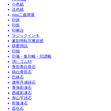
小色紙
豆色紙
mini二曲屏風
印床
印矩
印褥台
マジックインキ
篆刻用転写雁皮紙
研磨用品
印箱
印箋・集印帳・印譜帳
消しゴム印
青田青白章石
純白青田石
巴林石
遼寧丹凍緑石
青海彩凍石
西蔵彩凍石
寿山平頭石
乾隆凍石
昌化石