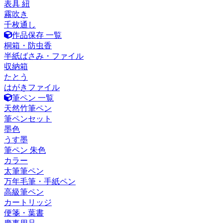
表具 紐
霧吹き
千枚通し
作品保存 一覧
桐箱・防虫香
半紙ばさみ・ファイル
収納箱
たとう
はがきファイル
筆ペン 一覧
天然竹筆ペン
筆ペンセット
墨色
うす墨
筆ペン 朱色
カラー
太筆筆ペン
万年毛筆・手紙ペン
高級筆ペン
カートリッジ
便箋・葉書