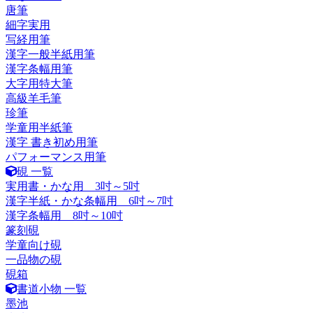
唐筆
細字実用
写経用筆
漢字一般半紙用筆
漢字条幅用筆
大字用特大筆
高級羊毛筆
珍筆
学童用半紙筆
漢字 書き初め用筆
パフォーマンス用筆
硯 一覧
実用書・かな用 3吋～5吋
漢字半紙・かな条幅用 6吋～7吋
漢字条幅用 8吋～10吋
篆刻硯
学童向け硯
一品物の硯
硯箱
書道小物 一覧
墨池