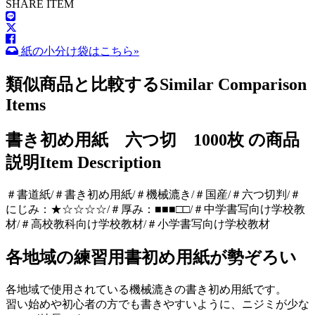
SHARE ITEM
紙の小分け袋はこちら»
類似商品と比較する
Similar Comparison
Items
書き初め用紙 六つ切 1000枚 の商品
説明
Item Description
＃書道紙/＃書き初め用紙/＃機械漉き/＃国産/＃六つ切判/＃
にじみ：★☆☆☆☆/＃厚み：■■■□□/＃中学書写向け学校教
材/＃高校教科向け学校教材/＃小学書写向け学校教材
各地域の練習用書初め用紙が勢ぞろい
各地域で使用されている機械漉きの書き初め用紙です。
習い始めや初心者の方でも書きやすいように、ニジミが少な