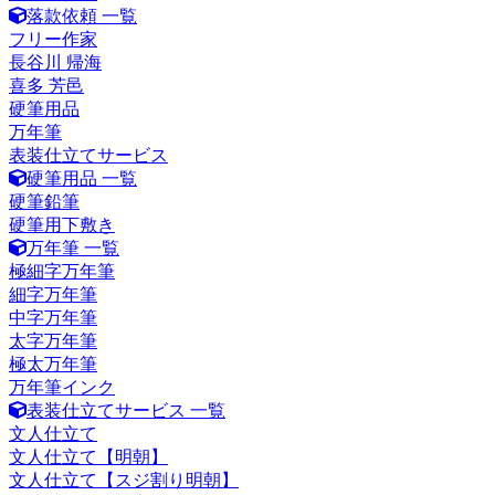
落款依頼 一覧
フリー作家
長谷川 帰海
喜多 芳邑
硬筆用品
万年筆
表装仕立てサービス
硬筆用品 一覧
硬筆鉛筆
硬筆用下敷き
万年筆 一覧
極細字万年筆
細字万年筆
中字万年筆
太字万年筆
極太万年筆
万年筆インク
表装仕立てサービス 一覧
文人仕立て
文人仕立て【明朝】
文人仕立て【スジ割り明朝】