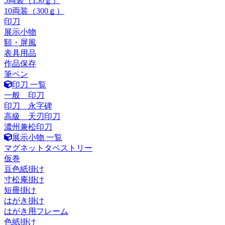
5両装（150ｇ）
10両装（300ｇ）
印刀
展示小物
額・屏風
表具用品
作品保存
筆ペン
印刀 一覧
一般 印刀
印刀 永字碑
高級 天刃印刀
濃州兼松印刀
展示小物 一覧
マグネットタペストリー
仮巻
豆色紙掛け
寸松庵掛け
短冊掛け
はがき掛け
はがき用フレーム
色紙掛け