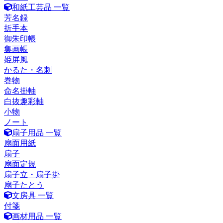
和紙工芸品 一覧
芳名録
折手本
御朱印帳
集画帳
姫屏風
かるた・名刺
巻物
命名掛軸
白抜趣彩軸
小物
ノート
扇子用品 一覧
扇面用紙
扇子
扇面定規
扇子立・扇子掛
扇子たとう
文房具 一覧
付箋
画材用品 一覧