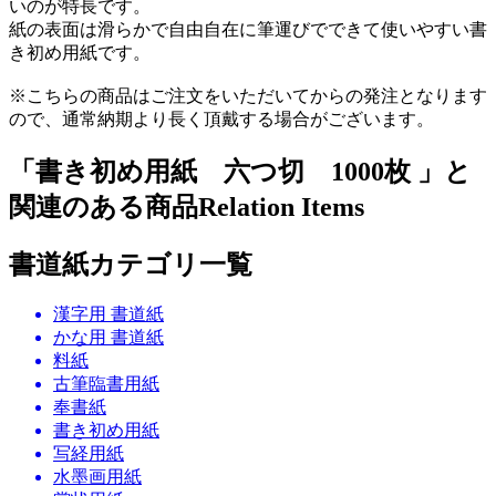
いのが特長です。
紙の表面は滑らかで自由自在に筆運びでできて使いやすい書
き初め用紙です。
※こちらの商品はご注文をいただいてからの発注となります
ので、通常納期より長く頂戴する場合がございます。
「書き初め用紙 六つ切 1000枚 」と
関連のある商品
Relation Items
書道紙カテゴリ一覧
漢字用 書道紙
かな用 書道紙
料紙
古筆臨書用紙
奉書紙
書き初め用紙
写経用紙
水墨画用紙