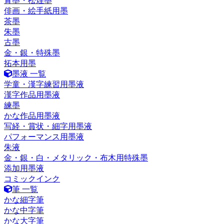
青墨・松煙墨
俳画・絵手紙用墨
茶墨
朱墨
古墨
金・銀・特殊墨
拓本用墨
墨液 一覧
学童・漢字練習用墨液
漢字作品用墨液
練墨
かな作品用墨液
写経・賞状・細字用墨液
パフォーマンス用墨液
朱液
金・銀・白・メタリック・布木用特殊墨
添加用墨液
コミックインク
筆 一覧
かな細字筆
かな中字筆
かな大字筆