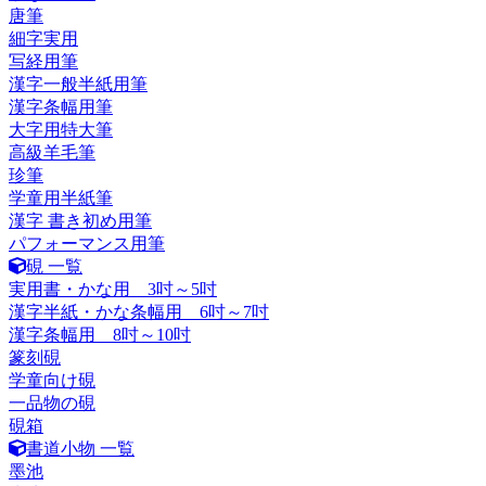
唐筆
細字実用
写経用筆
漢字一般半紙用筆
漢字条幅用筆
大字用特大筆
高級羊毛筆
珍筆
学童用半紙筆
漢字 書き初め用筆
パフォーマンス用筆
硯 一覧
実用書・かな用 3吋～5吋
漢字半紙・かな条幅用 6吋～7吋
漢字条幅用 8吋～10吋
篆刻硯
学童向け硯
一品物の硯
硯箱
書道小物 一覧
墨池