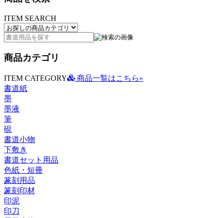
ITEM SEARCH
商品カテゴリ
ITEM CATEGORY
商品一覧はこちら»
書道紙
墨
墨液
筆
硯
書道小物
下敷き
書道セット用品
色紙・短冊
篆刻用品
篆刻印材
印泥
印刀