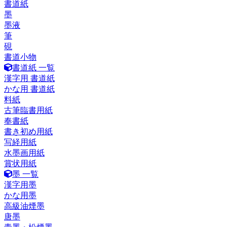
書道紙
墨
墨液
筆
硯
書道小物
書道紙 一覧
漢字用 書道紙
かな用 書道紙
料紙
古筆臨書用紙
奉書紙
書き初め用紙
写経用紙
水墨画用紙
賞状用紙
墨 一覧
漢字用墨
かな用墨
高級油煙墨
唐墨