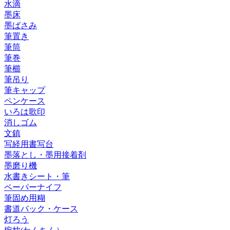
水滴
墨床
墨ばさみ
筆置き
筆筒
筆巻
筆櫛
筆吊り
筆キャップ
ペンケース
いろは歌印
消しゴム
文鎮
写経用書写台
墨落とし・墨用接着剤
墨磨り機
水書きシート・筆
ペーパーナイフ
筆固め用糊
書道バック・ケース
灯ろう