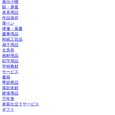
展示小物
額・屏風
表具用品
作品保存
筆ペン
便箋・葉書
慶事用品
和紙工芸品
扇子用品
文房具
画材用品
刻字用品
学校教材
サービス
書籍
季節商品
落款依頼
硬筆用品
万年筆
表装仕立てサービス
ギフト