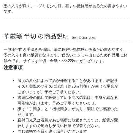
墨の入りが良く、ニジミも少な目。程よい抵抗感があるため書きやすい
です。
華厳箋 半切 の商品説明
Item Description
一般漢字向き手漉き画仙紙。筆に程好い抵抗感があるため書きやすく、
墨の入りも良い紙質となります。程良いニジミを出せるため作品用にお
勧めです。サイズは半切・全紙・53×228cmがございます。
注意事項
湿度の変化によって紙が伸縮することがあります。表記サ
イズと実際のサイズに誤差（約∓3㎜前後）が生じる場合が
ございますが、予めご了承ください。
書遊以外の他店で販売している同名の紙は、中身が異なる
可能性があります。予めご了承くださいませ。
紙は「手漉き」と「機械漉き」があり、製法でご確認いた
だけます。
直射日光又は湿気がある場所に放置されますと、紙質が変
わりますので風通しが良い日陰で保管ください。
同じ銘柄でも質が違う場合がございます