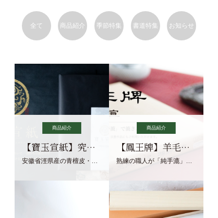
全て
商品紹介
季節特集
書道特集
お知らせ
商品紹介
商品紹介
【寶玉宣紙】究極の純粋な宣紙を目指す寶玉宣紙
【鳳王牌】羊毛筆×濃墨での揮毫に最適な宣紙系画仙紙
安徽省涇県産の青檀皮・砂田稲藁・清らかな渓流水、熟練手漉き職人の卓越した手漉技術による最高級の純宣紙です。
熟練の職人が「純手漉」で漉きあげる書画紙。宣紙を好まれるお客様向けの棉料単宣に漉きあげました。