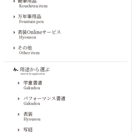
硬筆用品
Koushitsu item
万年筆用品
Fountain pen
表装Onlineサービス
Hyousou
その他
Other item
用途から選ぶ
Search by application
学童書道
Gakudou
パフォーマンス書道
Gakudou
表装
Hyousou
写経