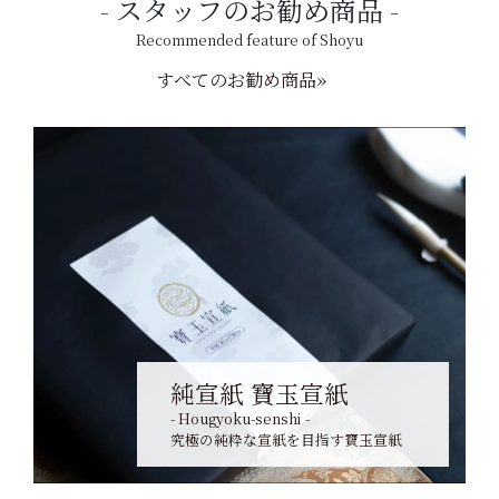
スタッフのお勧め商品
Recommended feature of Shoyu
すべてのお勧め商品»
純宣紙 寶玉宣紙
- Hougyoku-senshi -
究極の純粋な宣紙を目指す寶玉宣紙