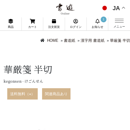
JA
1
メニュー
商品
カート
注文状況
ログイン
お知らせ
HOME
»
書道紙
»
漢字用 書道紙
»
華厳箋 半切
華厳箋 半切
kegonsen - けごんせん
送料無料（※）
関連商品あり