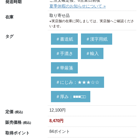
ご注文確定後、8営業日前後
発送時期
夏季休暇のお知らせについて »
取り寄せ品
在庫
※実店舗の在庫に関しましては、実店舗へご確認くださ
いませ。
タグ
＃書道紙
＃漢字用紙
＃手漉き
＃輸入
＃華厳箋
＃にじみ：★★★☆☆
＃厚み：■■■□□
12,100円
定価
(税込)
8,470円
販売価格
(税込)
84ポイント
取得ポイント