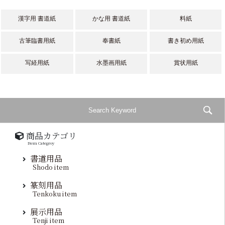
漢字用 書道紙
かな用 書道紙
料紙
古筆臨書用紙
奉書紙
書き初め用紙
写経用紙
水墨画用紙
賞状用紙
商品カテゴリ
Item Categroy
書道用品
Shodo item
篆刻用品
Tenkoku item
展示用品
Tenji item