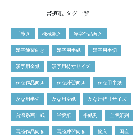
書道紙 タグ一覧
手漉き
機械漉き
漢字作品向き
漢字練習向き
漢字用半紙
漢字用半切
漢字用全紙
漢字用特寸サイズ
かな作品向き
かな練習向き
かな用半紙
かな用半切
かな用全紙
かな用特寸サイズ
台湾系画仙紙
半懐紙
半紙判
全壊紙判
写経作品向き
写経練習向き
輸入
国産