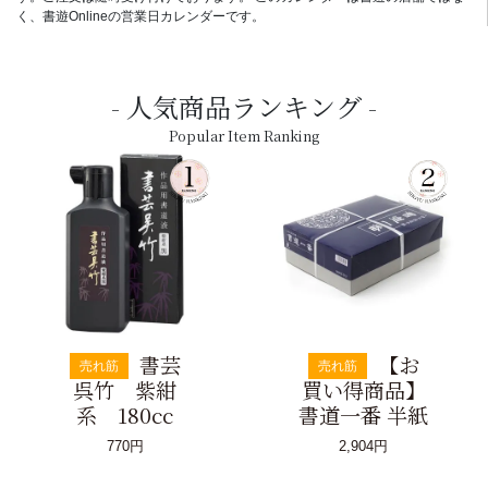
く、書遊Onlineの営業日カレンダーです。
人気商品ランキング
Popular Item Ranking
書芸
【お
売れ筋
売れ筋
呉竹 紫紺
買い得商品】
系 180cc
書道一番 半紙
770円
2,904円