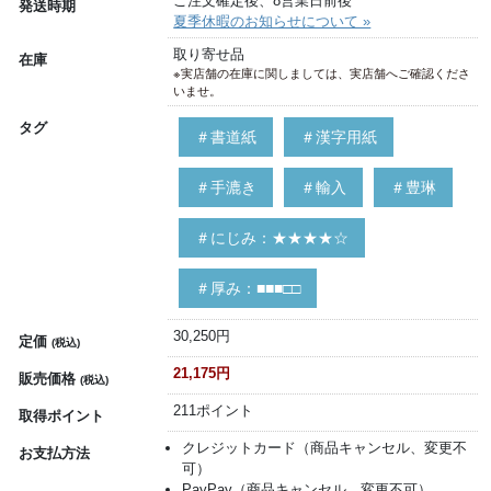
ご注文確定後、8営業日前後
発送時期
夏季休暇のお知らせについて »
取り寄せ品
在庫
※実店舗の在庫に関しましては、実店舗へご確認くださ
いませ。
タグ
＃書道紙
＃漢字用紙
＃手漉き
＃輸入
＃豊琳
＃にじみ：★★★★☆
＃厚み：■■■□□
30,250円
定価
(税込)
21,175円
販売価格
(税込)
211ポイント
取得ポイント
クレジットカード（商品キャンセル、変更不
お支払方法
可）
PayPay（商品キャンセル、変更不可）