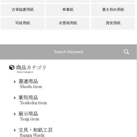
古筆臨書用紙
奉書紙
書き初め用紙
写経用紙
水墨画用紙
賞状用紙
商品カテゴリ
Item Categroy
書道用品
Shodo item
篆刻用品
Tenkoku item
展示用品
Tenji item
文具・和紙工芸
Bungu Washi