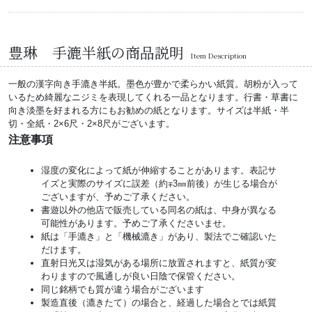
豊琳 手漉半紙の商品説明
Item Description
一般の漢字向き手漉き半紙。墨色が豊かで柔らかい紙質。胡粉が入って
いるため綺麗なニジミを表現してくれる一品となります。行書・草書に
向き淡墨を好まれる方にもお勧めの紙となります。サイズは半紙・半
切・全紙・2×6尺・2×8尺がございます。
注意事項
湿度の変化によって紙が伸縮することがあります。表記サ
イズと実際のサイズに誤差（約∓3㎜前後）が生じる場合が
ございますが、予めご了承ください。
書遊以外の他店で販売している同名の紙は、中身が異なる
可能性があります。予めご了承くださいませ。
紙は「手漉き」と「機械漉き」があり、製法でご確認いた
だけます。
直射日光又は湿気がある場所に放置されますと、紙質が変
わりますので風通しが良い日陰で保管ください。
同じ銘柄でも質が違う場合がございます
製造直後（漉きたて）の場合と、経過した場合とでは紙質