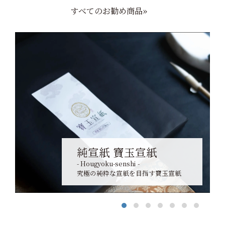
すべてのお勧め商品»
純宣紙 寶玉宣紙
- Hougyoku-senshi -
究極の純粋な宣紙を目指す寶玉宣紙