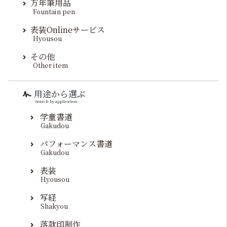
万年筆用品
Fountain pen
表装Onlineサービス
Hyousou
その他
Other item
用途から選ぶ
Search by application
学童書道
Gakudou
パフォーマンス書道
Gakudou
表装
Hyousou
写経
Shakyou
落款印制作