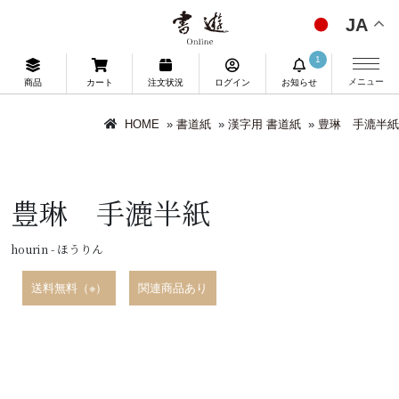
JA
1
メニュー
商品
カート
注文状況
ログイン
お知らせ
HOME
»
書道紙
»
漢字用 書道紙
»
豊琳 手漉半紙
豊琳 手漉半紙
hourin - ほうりん
送料無料（※）
関連商品あり