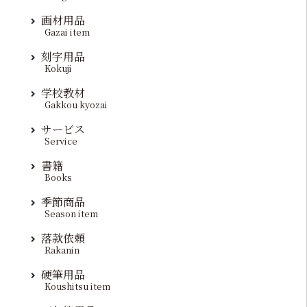
画材用品
Gazai item
刻字用品
Kokuji
学校教材
Gakkou kyozai
サービス
Service
書籍
Books
季節商品
Season item
落款依頼
Rakanin
硬筆用品
Koushitsu item