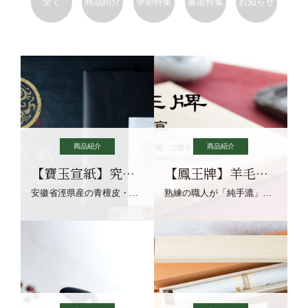
全て
商品紹介
季節特集
書道特集
お知らせ
商品紹介
商品紹介
【寶玉宣紙】究極の純粋な宣紙を目指す寶玉宣紙
【鳳王牌】羊毛筆×濃墨での揮毫に最適な宣紙系画仙紙
安徽省涇県産の青檀皮・砂田稲藁・清らかな渓流水、熟練手漉き職人の卓越した手漉技術による最高級の純宣紙です。
熟練の職人が「純手漉」で漉きあげる書画紙。宣紙を好まれるお客様向けの棉料単宣に漉きあげました。