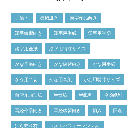
手漉き
機械漉き
漢字作品向き
漢字練習向き
漢字用半紙
漢字用半切
漢字用全紙
漢字用特寸サイズ
かな作品向き
かな練習向き
かな用半紙
かな用半切
かな用全紙
かな用特寸サイズ
台湾系画仙紙
半懐紙
半紙判
全壊紙判
写経作品向き
写経練習向き
輸入
国産
ばら売り有
コストパフォーマンス高