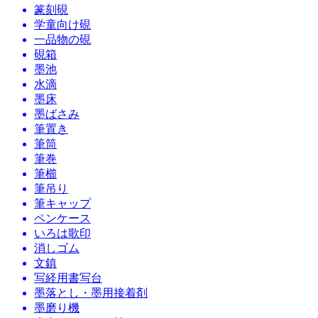
篆刻硯
学童向け硯
一品物の硯
硯箱
墨池
水滴
墨床
墨ばさみ
筆置き
筆筒
筆巻
筆櫛
筆吊り
筆キャップ
ペンケース
いろは歌印
消しゴム
文鎮
写経用書写台
墨落とし・墨用接着剤
墨磨り機