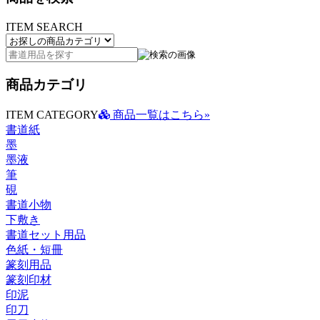
ITEM SEARCH
商品カテゴリ
ITEM CATEGORY
商品一覧はこちら»
書道紙
墨
墨液
筆
硯
書道小物
下敷き
書道セット用品
色紙・短冊
篆刻用品
篆刻印材
印泥
印刀