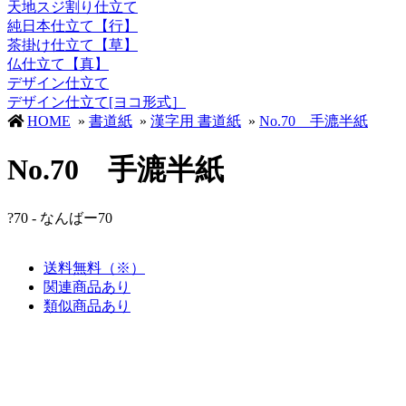
天地スジ割り仕立て
純日本仕立て【行】
茶掛け仕立て【草】
仏仕立て【真】
デザイン仕立て
デザイン仕立て[ヨコ形式］
HOME
»
書道紙
»
漢字用 書道紙
»
No.70 手漉半紙
No.70 手漉半紙
?70 - なんばー70
送料無料（※）
関連商品あり
類似商品あり