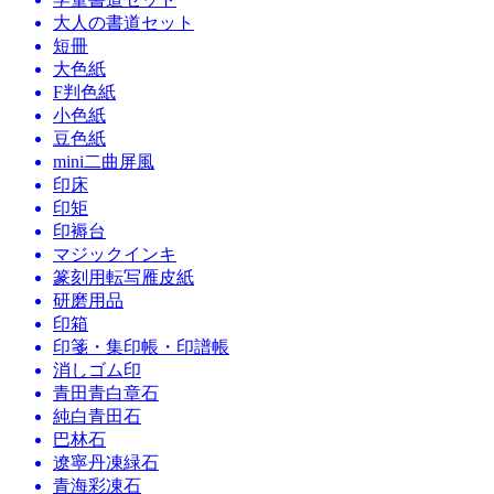
大人の書道セット
短冊
大色紙
F判色紙
小色紙
豆色紙
mini二曲屏風
印床
印矩
印褥台
マジックインキ
篆刻用転写雁皮紙
研磨用品
印箱
印箋・集印帳・印譜帳
消しゴム印
青田青白章石
純白青田石
巴林石
遼寧丹凍緑石
青海彩凍石