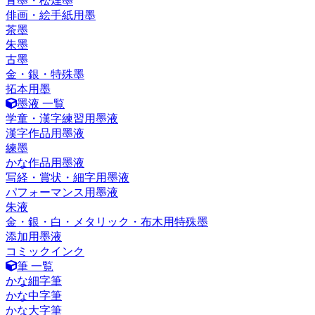
青墨・松煙墨
俳画・絵手紙用墨
茶墨
朱墨
古墨
金・銀・特殊墨
拓本用墨
墨液 一覧
学童・漢字練習用墨液
漢字作品用墨液
練墨
かな作品用墨液
写経・賞状・細字用墨液
パフォーマンス用墨液
朱液
金・銀・白・メタリック・布木用特殊墨
添加用墨液
コミックインク
筆 一覧
かな細字筆
かな中字筆
かな大字筆