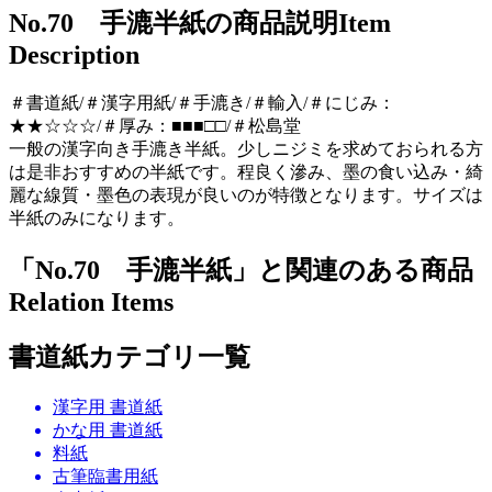
No.70 手漉半紙の商品説明
Item
Description
＃書道紙/＃漢字用紙/＃手漉き/＃輸入/＃にじみ：
★★☆☆☆/＃厚み：■■■□□/＃松島堂
一般の漢字向き手漉き半紙。少しニジミを求めておられる方
は是非おすすめの半紙です。程良く滲み、墨の食い込み・綺
麗な線質・墨色の表現が良いのが特徴となります。サイズは
半紙のみになります。
「No.70 手漉半紙」と関連のある商品
Relation Items
書道紙カテゴリ一覧
漢字用 書道紙
かな用 書道紙
料紙
古筆臨書用紙