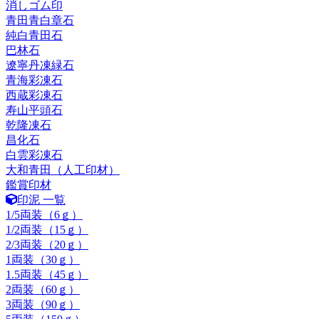
消しゴム印
青田青白章石
純白青田石
巴林石
遼寧丹凍緑石
青海彩凍石
西蔵彩凍石
寿山平頭石
乾隆凍石
昌化石
白雲彩凍石
大和青田（人工印材）
鑑賞印材
印泥 一覧
1/5両装（6ｇ）
1/2両装（15ｇ）
2/3両装（20ｇ）
1両装（30ｇ）
1.5両装（45ｇ）
2両装（60ｇ）
3両装（90ｇ）