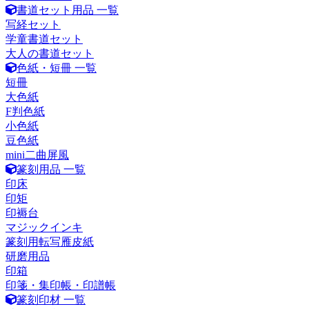
書道セット用品 一覧
写経セット
学童書道セット
大人の書道セット
色紙・短冊 一覧
短冊
大色紙
F判色紙
小色紙
豆色紙
mini二曲屏風
篆刻用品 一覧
印床
印矩
印褥台
マジックインキ
篆刻用転写雁皮紙
研磨用品
印箱
印箋・集印帳・印譜帳
篆刻印材 一覧