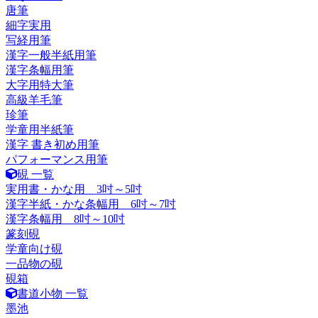
唐筆
細字実用
写経用筆
漢字一般半紙用筆
漢字条幅用筆
大字用特大筆
高級羊毛筆
珍筆
学童用半紙筆
漢字 書き初め用筆
パフォーマンス用筆
硯 一覧
実用書・かな用 3吋～5吋
漢字半紙・かな条幅用 6吋～7吋
漢字条幅用 8吋～10吋
篆刻硯
学童向け硯
一品物の硯
硯箱
書道小物 一覧
墨池