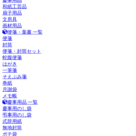
慶事用品
和紙工芸品
扇子用品
文房具
画材用品
便箋・葉書 一覧
便箋
封筒
便箋・封筒セット
蛇腹便箋
はがき
一筆箋
そえぶみ箋
巻紙
月謝袋
メモ帳
慶事用品 一覧
慶事用のし袋
弔事用のし袋
式辞用紙
無地封筒
ポチ袋