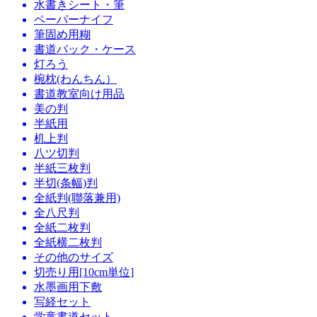
水書きシート・筆
ペーパーナイフ
筆固め用糊
書道バック・ケース
灯ろう
椀枕(わんちん）
書道教室向け用品
美の判
半紙用
机上判
八ツ切判
半紙三枚判
半切(条幅)判
全紙判(聯落兼用)
全八尺判
全紙二枚判
全紙横二枚判
その他のサイズ
切売り用[10cm単位]
水墨画用下敷
写経セット
学童書道セット