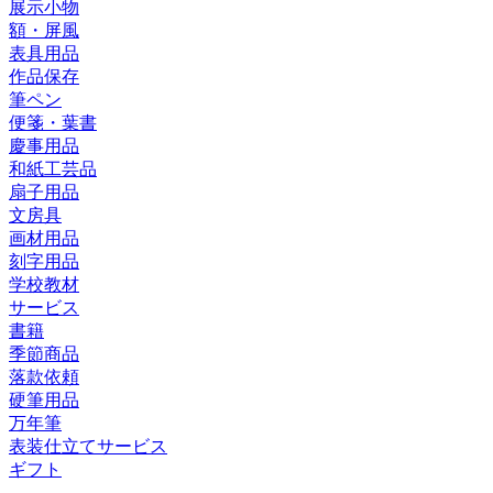
展示小物
額・屏風
表具用品
作品保存
筆ペン
便箋・葉書
慶事用品
和紙工芸品
扇子用品
文房具
画材用品
刻字用品
学校教材
サービス
書籍
季節商品
落款依頼
硬筆用品
万年筆
表装仕立てサービス
ギフト