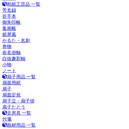
和紙工芸品 一覧
芳名録
折手本
御朱印帳
集画帳
姫屏風
かるた・名刺
巻物
命名掛軸
白抜趣彩軸
小物
ノート
扇子用品 一覧
扇面用紙
扇子
扇面定規
扇子立・扇子掛
扇子たとう
文房具 一覧
付箋
画材用品 一覧