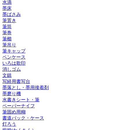
水滴
墨床
墨ばさみ
筆置き
筆筒
筆巻
筆櫛
筆吊り
筆キャップ
ペンケース
いろは歌印
消しゴム
文鎮
写経用書写台
墨落とし・墨用接着剤
墨磨り機
水書きシート・筆
ペーパーナイフ
筆固め用糊
書道バック・ケース
灯ろう