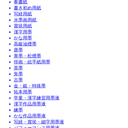
奉書紙
書き初め用紙
写経用紙
水墨画用紙
賞状用紙
漢字用墨
かな用墨
高級油煙墨
唐墨
青墨・松煙墨
俳画・絵手紙用墨
茶墨
朱墨
古墨
金・銀・特殊墨
拓本用墨
学童・漢字練習用墨液
漢字作品用墨液
練墨
かな作品用墨液
写経・賞状・細字用墨液
パフォーマンス用墨液