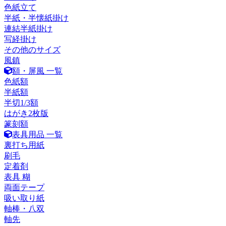
色紙立て
半紙・半懐紙掛け
連結半紙掛け
写経掛け
その他のサイズ
風鎮
額・屏風 一覧
色紙額
半紙額
半切1/3額
はがき2枚版
篆刻額
表具用品 一覧
裏打ち用紙
刷毛
定着剤
表具 糊
両面テープ
吸い取り紙
軸棒・八双
軸先