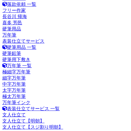
落款依頼 一覧
フリー作家
長谷川 帰海
喜多 芳邑
硬筆用品
万年筆
表装仕立てサービス
硬筆用品 一覧
硬筆鉛筆
硬筆用下敷き
万年筆 一覧
極細字万年筆
細字万年筆
中字万年筆
太字万年筆
極太万年筆
万年筆インク
表装仕立てサービス 一覧
文人仕立て
文人仕立て【明朝】
文人仕立て【スジ割り明朝】