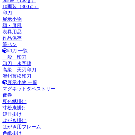
5両装（150ｇ）
10両装（300ｇ）
印刀
展示小物
額・屏風
表具用品
作品保存
筆ペン
印刀 一覧
一般 印刀
印刀 永字碑
高級 天刃印刀
濃州兼松印刀
展示小物 一覧
マグネットタペストリー
仮巻
豆色紙掛け
寸松庵掛け
短冊掛け
はがき掛け
はがき用フレーム
色紙掛け