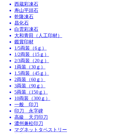
西蔵彩凍石
寿山平頭石
乾隆凍石
昌化石
白雲彩凍石
大和青田（人工印材）
鑑賞印材
1/5両装（6ｇ）
1/2両装（15ｇ）
2/3両装（20ｇ）
1両装（30ｇ）
1.5両装（45ｇ）
2両装（60ｇ）
3両装（90ｇ）
5両装（150ｇ）
10両装（300ｇ）
一般 印刀
印刀 永字碑
高級 天刃印刀
濃州兼松印刀
マグネットタペストリー