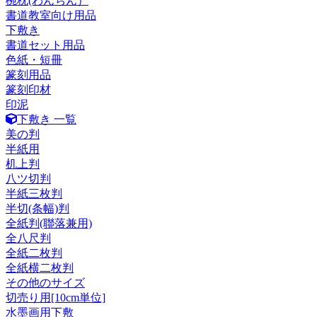
椀枕(わんちん）
書道教室向け用品
下敷き
書道セット用品
色紙・短冊
篆刻用品
篆刻印材
印泥
下敷き 一覧
美の判
半紙用
机上判
八ツ切判
半紙三枚判
半切(条幅)判
全紙判(聯落兼用)
全八尺判
全紙二枚判
全紙横二枚判
その他のサイズ
切売り用[10cm単位]
水墨画用下敷