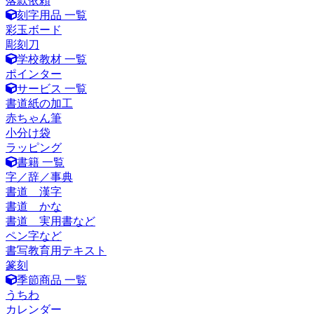
落款依頼
刻字用品 一覧
彩玉ボード
彫刻刀
学校教材 一覧
ポインター
サービス 一覧
書道紙の加工
赤ちゃん筆
小分け袋
ラッピング
書籍 一覧
字／辞／事典
書道 漢字
書道 かな
書道 実用書など
ペン字など
書写教育用テキスト
篆刻
季節商品 一覧
うちわ
カレンダー