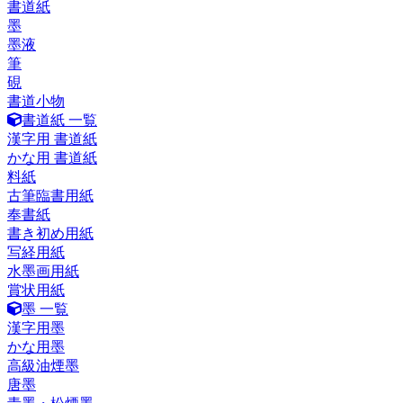
書道紙
墨
墨液
筆
硯
書道小物
書道紙 一覧
漢字用 書道紙
かな用 書道紙
料紙
古筆臨書用紙
奉書紙
書き初め用紙
写経用紙
水墨画用紙
賞状用紙
墨 一覧
漢字用墨
かな用墨
高級油煙墨
唐墨