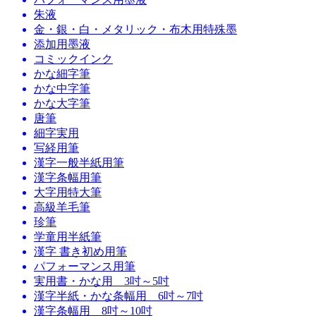
朱液
金・銀・白・メタリック・布木用特殊墨
添加用墨液
コミックインク
かな細字筆
かな中字筆
かな大字筆
唐筆
細字実用
写経用筆
漢字一般半紙用筆
漢字条幅用筆
大字用特大筆
高級羊毛筆
珍筆
学童用半紙筆
漢字 書き初め用筆
パフォーマンス用筆
実用書・かな用 3吋～5吋
漢字半紙・かな条幅用 6吋～7吋
漢字条幅用 8吋～10吋