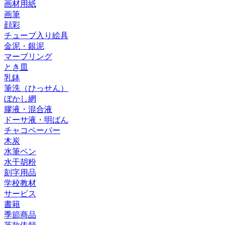
画材用紙
画筆
顔彩
チューブ入り絵具
金泥・銀泥
マーブリング
とき皿
乳鉢
筆洗（ひっせん）
ぼかし網
膠液・混合液
ドーサ液・明ばん
チャコペーパー
木炭
水筆ペン
水干胡粉
刻字用品
学校教材
サービス
書籍
季節商品