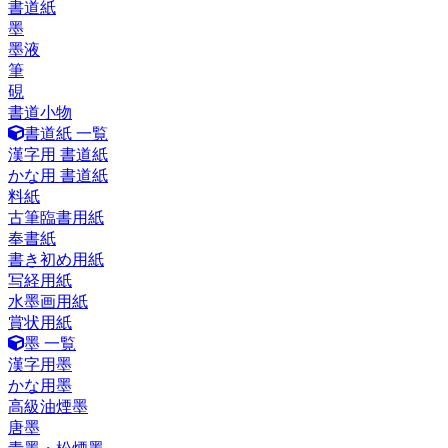
書道紙
墨
墨液
筆
硯
書道小物
書道紙 一覧
漢字用 書道紙
かな用 書道紙
料紙
古筆臨書用紙
奉書紙
書き初め用紙
写経用紙
水墨画用紙
賞状用紙
墨 一覧
漢字用墨
かな用墨
高級油煙墨
唐墨