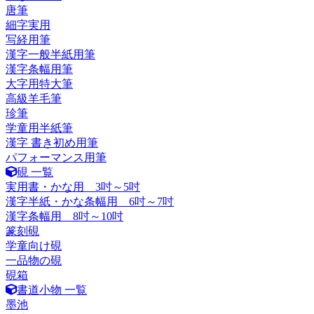
唐筆
細字実用
写経用筆
漢字一般半紙用筆
漢字条幅用筆
大字用特大筆
高級羊毛筆
珍筆
学童用半紙筆
漢字 書き初め用筆
パフォーマンス用筆
硯 一覧
実用書・かな用 3吋～5吋
漢字半紙・かな条幅用 6吋～7吋
漢字条幅用 8吋～10吋
篆刻硯
学童向け硯
一品物の硯
硯箱
書道小物 一覧
墨池