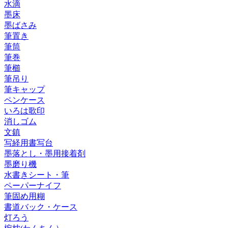
水滴
墨床
墨ばさみ
筆置き
筆筒
筆巻
筆櫛
筆吊り
筆キャップ
ペンケース
いろは歌印
消しゴム
文鎮
写経用書写台
墨落とし・墨用接着剤
墨磨り機
水書きシート・筆
ペーパーナイフ
筆固め用糊
書道バック・ケース
灯ろう