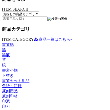
ITEM SEARCH
商品カテゴリ
ITEM CATEGORY
商品一覧はこちら»
書道紙
墨
墨液
筆
硯
書道小物
下敷き
書道セット用品
色紙・短冊
篆刻用品
篆刻印材
印泥
印刀