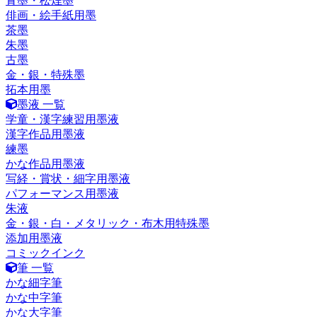
青墨・松煙墨
俳画・絵手紙用墨
茶墨
朱墨
古墨
金・銀・特殊墨
拓本用墨
墨液 一覧
学童・漢字練習用墨液
漢字作品用墨液
練墨
かな作品用墨液
写経・賞状・細字用墨液
パフォーマンス用墨液
朱液
金・銀・白・メタリック・布木用特殊墨
添加用墨液
コミックインク
筆 一覧
かな細字筆
かな中字筆
かな大字筆