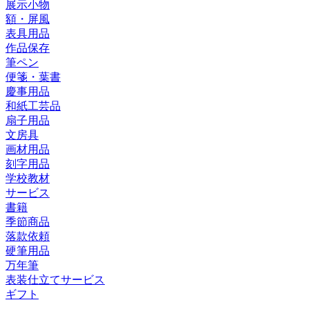
展示小物
額・屏風
表具用品
作品保存
筆ペン
便箋・葉書
慶事用品
和紙工芸品
扇子用品
文房具
画材用品
刻字用品
学校教材
サービス
書籍
季節商品
落款依頼
硬筆用品
万年筆
表装仕立てサービス
ギフト