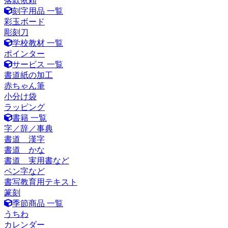
落款依頼
刻字用品 一覧
彩玉ボード
彫刻刀
学校教材 一覧
ポインター
サービス 一覧
書道紙の加工
赤ちゃん筆
小分け袋
ラッピング
書籍 一覧
字／辞／事典
書道 漢字
書道 かな
書道 実用書など
ペン字など
書写教育用テキスト
篆刻
季節商品 一覧
うちわ
カレンダー