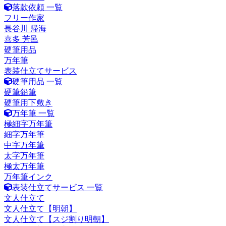
落款依頼 一覧
フリー作家
長谷川 帰海
喜多 芳邑
硬筆用品
万年筆
表装仕立てサービス
硬筆用品 一覧
硬筆鉛筆
硬筆用下敷き
万年筆 一覧
極細字万年筆
細字万年筆
中字万年筆
太字万年筆
極太万年筆
万年筆インク
表装仕立てサービス 一覧
文人仕立て
文人仕立て【明朝】
文人仕立て【スジ割り明朝】