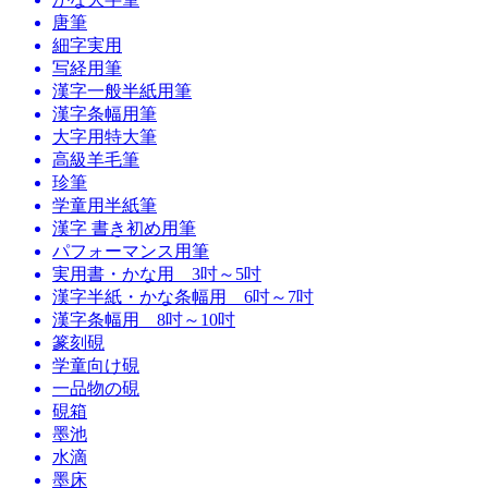
唐筆
細字実用
写経用筆
漢字一般半紙用筆
漢字条幅用筆
大字用特大筆
高級羊毛筆
珍筆
学童用半紙筆
漢字 書き初め用筆
パフォーマンス用筆
実用書・かな用 3吋～5吋
漢字半紙・かな条幅用 6吋～7吋
漢字条幅用 8吋～10吋
篆刻硯
学童向け硯
一品物の硯
硯箱
墨池
水滴
墨床