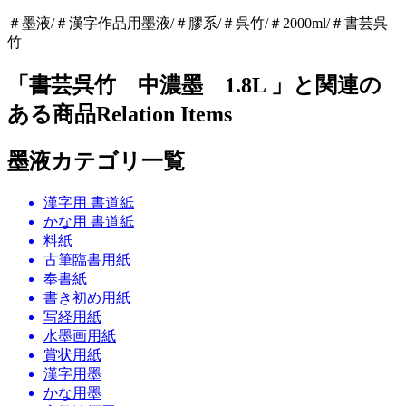
＃墨液/＃漢字作品用墨液/＃膠系/＃呉竹/＃2000ml/＃書芸呉
竹
「書芸呉竹 中濃墨 1.8L 」と関連の
ある商品
Relation Items
墨液カテゴリ一覧
漢字用 書道紙
かな用 書道紙
料紙
古筆臨書用紙
奉書紙
書き初め用紙
写経用紙
水墨画用紙
賞状用紙
漢字用墨
かな用墨