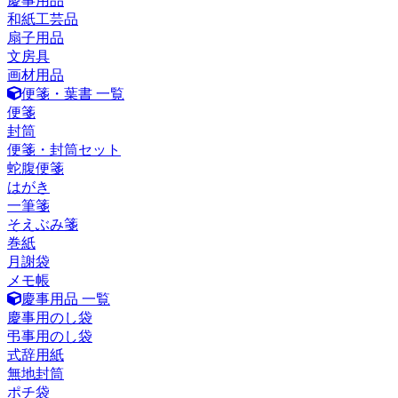
慶事用品
和紙工芸品
扇子用品
文房具
画材用品
便箋・葉書 一覧
便箋
封筒
便箋・封筒セット
蛇腹便箋
はがき
一筆箋
そえぶみ箋
巻紙
月謝袋
メモ帳
慶事用品 一覧
慶事用のし袋
弔事用のし袋
式辞用紙
無地封筒
ポチ袋