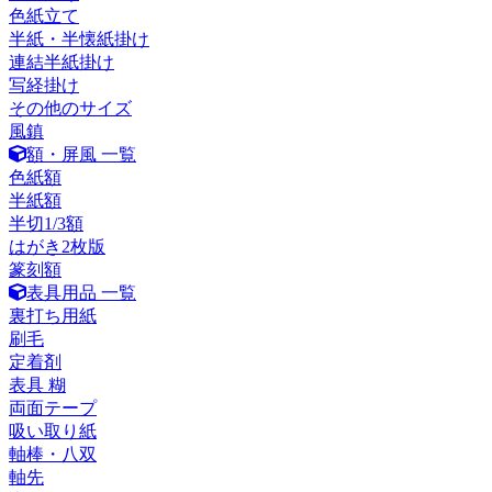
色紙立て
半紙・半懐紙掛け
連結半紙掛け
写経掛け
その他のサイズ
風鎮
額・屏風 一覧
色紙額
半紙額
半切1/3額
はがき2枚版
篆刻額
表具用品 一覧
裏打ち用紙
刷毛
定着剤
表具 糊
両面テープ
吸い取り紙
軸棒・八双
軸先