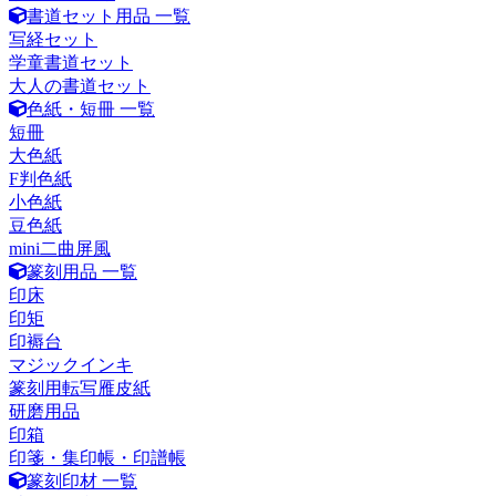
書道セット用品 一覧
写経セット
学童書道セット
大人の書道セット
色紙・短冊 一覧
短冊
大色紙
F判色紙
小色紙
豆色紙
mini二曲屏風
篆刻用品 一覧
印床
印矩
印褥台
マジックインキ
篆刻用転写雁皮紙
研磨用品
印箱
印箋・集印帳・印譜帳
篆刻印材 一覧