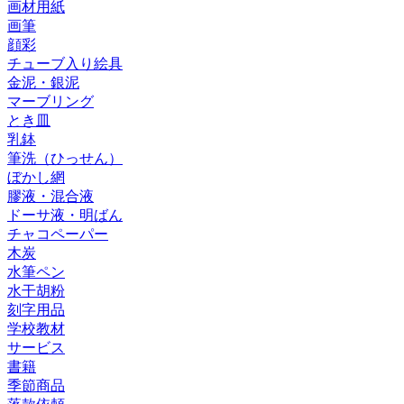
画材用紙
画筆
顔彩
チューブ入り絵具
金泥・銀泥
マーブリング
とき皿
乳鉢
筆洗（ひっせん）
ぼかし網
膠液・混合液
ドーサ液・明ばん
チャコペーパー
木炭
水筆ペン
水干胡粉
刻字用品
学校教材
サービス
書籍
季節商品