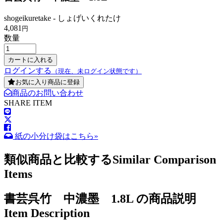
shogeikuretake - しょげいくれたけ
4,081
円
数量
ログインする
（現在、未ログイン状態です）
お気に入り商品に登録
商品のお問い合わせ
SHARE ITEM
紙の小分け袋はこちら»
類似商品と比較する
Similar Comparison
Items
書芸呉竹 中濃墨 1.8L の商品説明
Item Description