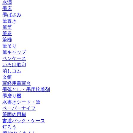
水滴
墨床
墨ばさみ
筆置き
筆筒
筆巻
筆櫛
筆吊り
筆キャップ
ペンケース
いろは歌印
消しゴム
文鎮
写経用書写台
墨落とし・墨用接着剤
墨磨り機
水書きシート・筆
ペーパーナイフ
筆固め用糊
書道バック・ケース
灯ろう