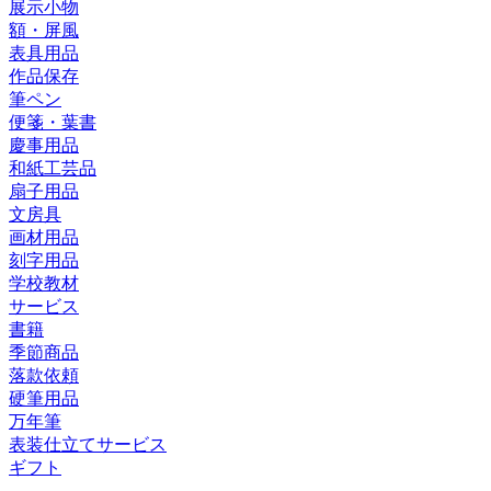
展示小物
額・屏風
表具用品
作品保存
筆ペン
便箋・葉書
慶事用品
和紙工芸品
扇子用品
文房具
画材用品
刻字用品
学校教材
サービス
書籍
季節商品
落款依頼
硬筆用品
万年筆
表装仕立てサービス
ギフト