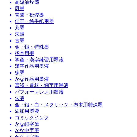
高級油煙墨
唐墨
青墨・松煙墨
俳画・絵手紙用墨
茶墨
朱墨
古墨
金・銀・特殊墨
拓本用墨
学童・漢字練習用墨液
漢字作品用墨液
練墨
かな作品用墨液
写経・賞状・細字用墨液
パフォーマンス用墨液
朱液
金・銀・白・メタリック・布木用特殊墨
添加用墨液
コミックインク
かな細字筆
かな中字筆
かな大字筆