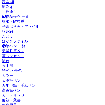
表具 紐
霧吹き
千枚通し
作品保存 一覧
桐箱・防虫香
半紙ばさみ・ファイル
収納箱
たとう
はがきファイル
筆ペン 一覧
天然竹筆ペン
筆ペンセット
墨色
うす墨
筆ペン 朱色
カラー
太筆筆ペン
万年毛筆・手紙ペン
高級筆ペン
カートリッジ
便箋・葉書