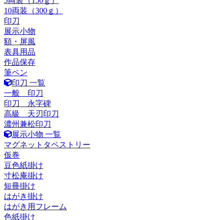
5両装（150ｇ）
10両装（300ｇ）
印刀
展示小物
額・屏風
表具用品
作品保存
筆ペン
印刀 一覧
一般 印刀
印刀 永字碑
高級 天刃印刀
濃州兼松印刀
展示小物 一覧
マグネットタペストリー
仮巻
豆色紙掛け
寸松庵掛け
短冊掛け
はがき掛け
はがき用フレーム
色紙掛け