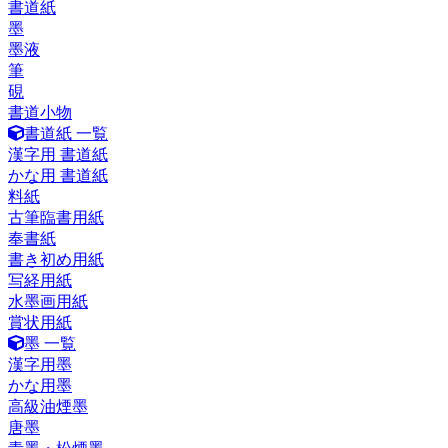
書道紙
墨
墨液
筆
硯
書道小物
書道紙 一覧
漢字用 書道紙
かな用 書道紙
料紙
古筆臨書用紙
奉書紙
書き初め用紙
写経用紙
水墨画用紙
賞状用紙
墨 一覧
漢字用墨
かな用墨
高級油煙墨
唐墨