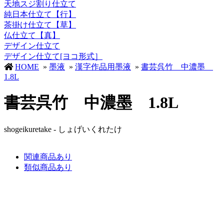
天地スジ割り仕立て
純日本仕立て【行】
茶掛け仕立て【草】
仏仕立て【真】
デザイン仕立て
デザイン仕立て[ヨコ形式］
HOME
»
墨液
»
漢字作品用墨液
»
書芸呉竹 中濃墨
1.8L
書芸呉竹 中濃墨 1.8L
shogeikuretake - しょげいくれたけ
関連商品あり
類似商品あり