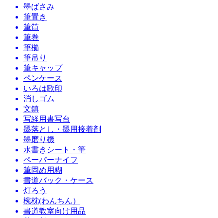
墨ばさみ
筆置き
筆筒
筆巻
筆櫛
筆吊り
筆キャップ
ペンケース
いろは歌印
消しゴム
文鎮
写経用書写台
墨落とし・墨用接着剤
墨磨り機
水書きシート・筆
ペーパーナイフ
筆固め用糊
書道バック・ケース
灯ろう
椀枕(わんちん）
書道教室向け用品