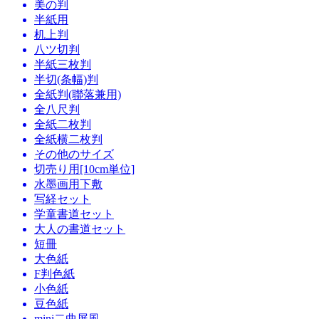
美の判
半紙用
机上判
八ツ切判
半紙三枚判
半切(条幅)判
全紙判(聯落兼用)
全八尺判
全紙二枚判
全紙横二枚判
その他のサイズ
切売り用[10cm単位]
水墨画用下敷
写経セット
学童書道セット
大人の書道セット
短冊
大色紙
F判色紙
小色紙
豆色紙
mini二曲屏風