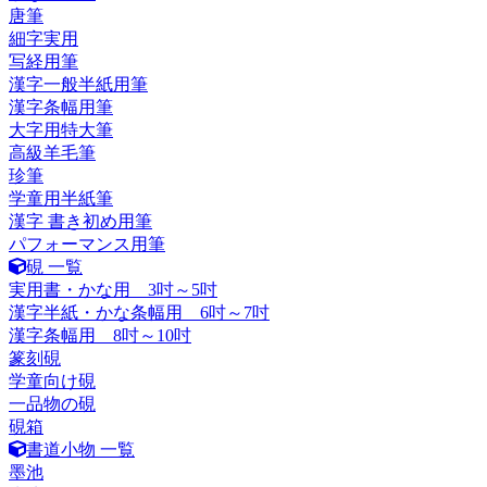
唐筆
細字実用
写経用筆
漢字一般半紙用筆
漢字条幅用筆
大字用特大筆
高級羊毛筆
珍筆
学童用半紙筆
漢字 書き初め用筆
パフォーマンス用筆
硯 一覧
実用書・かな用 3吋～5吋
漢字半紙・かな条幅用 6吋～7吋
漢字条幅用 8吋～10吋
篆刻硯
学童向け硯
一品物の硯
硯箱
書道小物 一覧
墨池