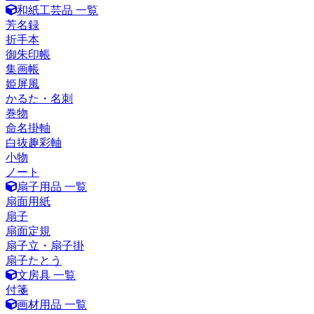
和紙工芸品 一覧
芳名録
折手本
御朱印帳
集画帳
姫屏風
かるた・名刺
巻物
命名掛軸
白抜趣彩軸
小物
ノート
扇子用品 一覧
扇面用紙
扇子
扇面定規
扇子立・扇子掛
扇子たとう
文房具 一覧
付箋
画材用品 一覧