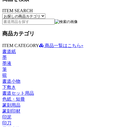
ITEM SEARCH
商品カテゴリ
ITEM CATEGORY
商品一覧はこちら»
書道紙
墨
墨液
筆
硯
書道小物
下敷き
書道セット用品
色紙・短冊
篆刻用品
篆刻印材
印泥
印刀