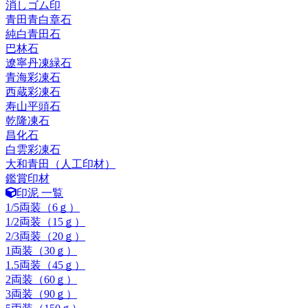
消しゴム印
青田青白章石
純白青田石
巴林石
遼寧丹凍緑石
青海彩凍石
西蔵彩凍石
寿山平頭石
乾隆凍石
昌化石
白雲彩凍石
大和青田（人工印材）
鑑賞印材
印泥 一覧
1/5両装（6ｇ）
1/2両装（15ｇ）
2/3両装（20ｇ）
1両装（30ｇ）
1.5両装（45ｇ）
2両装（60ｇ）
3両装（90ｇ）