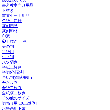
椀枕(わんちん）
書道教室向け用品
下敷き
書道セット用品
色紙・短冊
篆刻用品
篆刻印材
印泥
下敷き 一覧
美の判
半紙用
机上判
八ツ切判
半紙三枚判
半切(条幅)判
全紙判(聯落兼用)
全八尺判
全紙二枚判
全紙横二枚判
その他のサイズ
切売り用[10cm単位]
水墨画用下敷