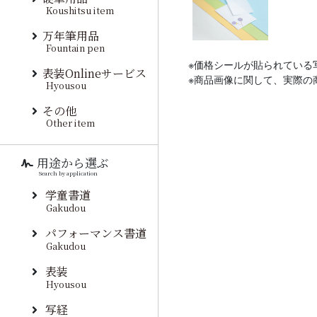
Koushitsu item
万年筆用品
Fountain pen
※価格シールが貼られている
表装Onlineサービス
※商品画像に関して、実際の
Hyousou
その他
Other item
用途から選ぶ
Search by application
学童書道
Gakudou
パフォーマンス書道
Gakudou
表装
Hyousou
写経