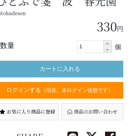
ひとふで箋 波 春光園
itohudesen
330
円
数量
個
ログインする
（現在、未ログイン状態です）
お気に入り商品に登録
商品のお問い合わせ