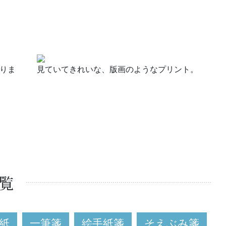
りま
見ていてきれいな、版画のようなプリント。
覧
紙
一筆箋
絵手紙箋
そえぶみ箋