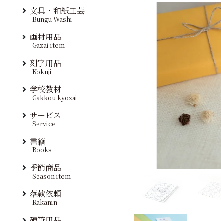
文具・和紙工芸
Bungu Washi
画材用品
Gazai item
刻字用品
Kokuji
学校教材
Gakkou kyozai
サービス
Service
書籍
Books
季節商品
Season item
落款依頼
Rakanin
硬筆用品