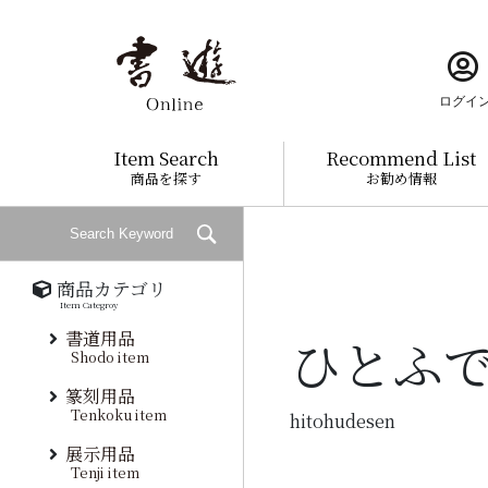
ログイ
Item Search
Recommend List
商品を探す
お勧め情報
商品カテゴリ
Item Categroy
書道用品
ひとふ
Shodo item
篆刻用品
Tenkoku item
hitohudesen
展示用品
Tenji item