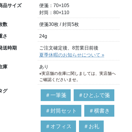
商品サイズ
便箋：70×105
封筒：80×110
枚数
便箋30枚 / 封筒5枚
重さ
24g
発送時期
ご注文確定後、8営業日前後
夏季休暇のお知らせについて »
在庫
あり
※実店舗の在庫に関しましては、実店舗へ
ご確認くださいませ。
タグ
＃一筆箋
＃ひとふで箋
＃封筒セット
＃横書き
＃オフィス
＃お礼