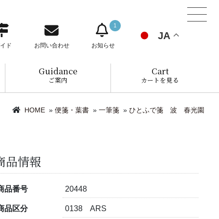
1
JA
イド
お問い合わせ
お知らせ
Guidance
Cart
ご案内
カートを見る
HOME
»
便箋・葉書
»
一筆箋
»
ひとふで箋 波 春光園
商品情報
商品番号
20448
商品区分
0138 ARS