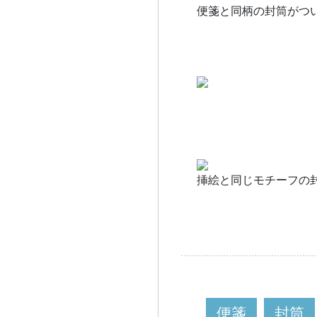
便箋と同柄の封筒がつ
挿絵と同じモチーフの
便箋
封筒