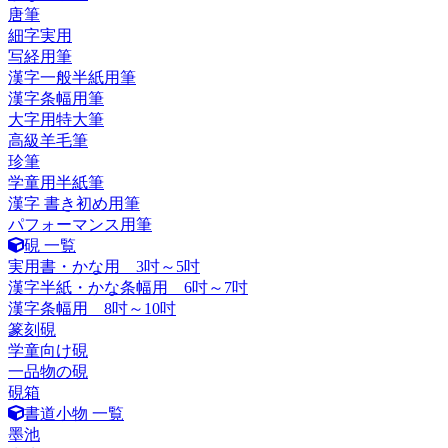
唐筆
細字実用
写経用筆
漢字一般半紙用筆
漢字条幅用筆
大字用特大筆
高級羊毛筆
珍筆
学童用半紙筆
漢字 書き初め用筆
パフォーマンス用筆
硯 一覧
実用書・かな用 3吋～5吋
漢字半紙・かな条幅用 6吋～7吋
漢字条幅用 8吋～10吋
篆刻硯
学童向け硯
一品物の硯
硯箱
書道小物 一覧
墨池