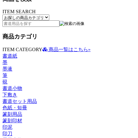
ITEM SEARCH
商品カテゴリ
ITEM CATEGORY
商品一覧はこちら»
書道紙
墨
墨液
筆
硯
書道小物
下敷き
書道セット用品
色紙・短冊
篆刻用品
篆刻印材
印泥
印刀