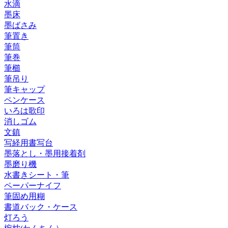
水滴
墨床
墨ばさみ
筆置き
筆筒
筆巻
筆櫛
筆吊り
筆キャップ
ペンケース
いろは歌印
消しゴム
文鎮
写経用書写台
墨落とし・墨用接着剤
墨磨り機
水書きシート・筆
ペーパーナイフ
筆固め用糊
書道バック・ケース
灯ろう