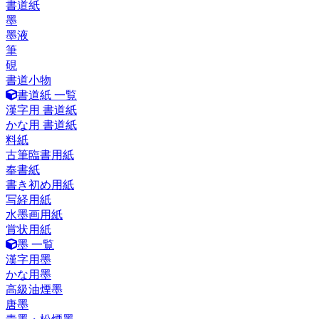
書道紙
墨
墨液
筆
硯
書道小物
書道紙 一覧
漢字用 書道紙
かな用 書道紙
料紙
古筆臨書用紙
奉書紙
書き初め用紙
写経用紙
水墨画用紙
賞状用紙
墨 一覧
漢字用墨
かな用墨
高級油煙墨
唐墨