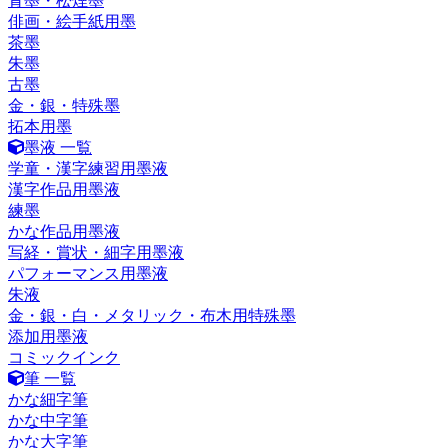
青墨・松煙墨
俳画・絵手紙用墨
茶墨
朱墨
古墨
金・銀・特殊墨
拓本用墨
墨液 一覧
学童・漢字練習用墨液
漢字作品用墨液
練墨
かな作品用墨液
写経・賞状・細字用墨液
パフォーマンス用墨液
朱液
金・銀・白・メタリック・布木用特殊墨
添加用墨液
コミックインク
筆 一覧
かな細字筆
かな中字筆
かな大字筆