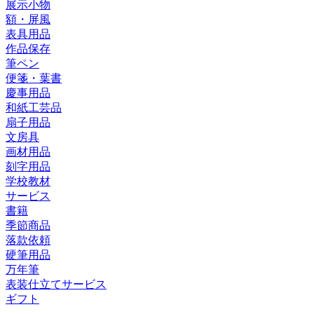
展示小物
額・屏風
表具用品
作品保存
筆ペン
便箋・葉書
慶事用品
和紙工芸品
扇子用品
文房具
画材用品
刻字用品
学校教材
サービス
書籍
季節商品
落款依頼
硬筆用品
万年筆
表装仕立てサービス
ギフト