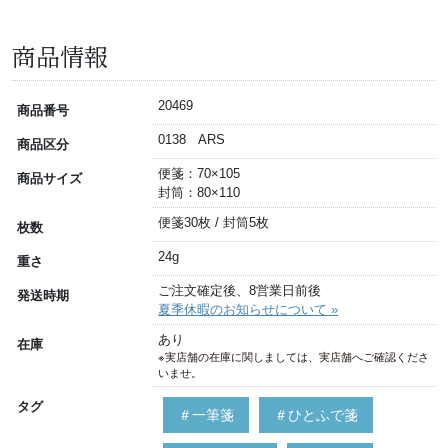
商品情報
20469
商品番号
0138 ARS
商品区分
便箋：70×105
商品サイズ
封筒：80×110
便箋30枚 / 封筒5枚
枚数
24g
重さ
ご注文確定後、8営業日前後
発送時期
夏季休暇のお知らせについて »
あり
在庫
※実店舗の在庫に関しましては、実店舗へご確認くださ
いませ。
タグ
＃一筆箋
＃ひとふで箋