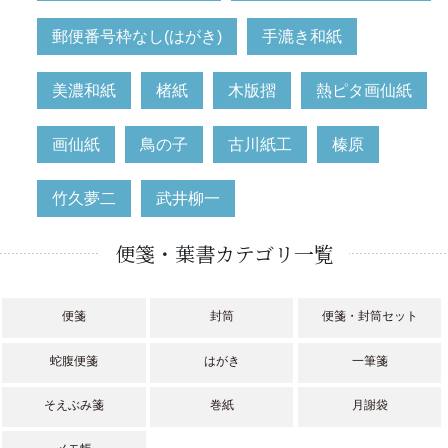
郵便番号枠なし(はがき)
手漉き和紙
美濃和紙
楮紙
木版摺
熱ピタ画仙紙
画仙紙
鳥の子
古川紙工
榛原
竹久夢二
武井柳一
便箋・葉書カテゴリ一覧
便箋
封筒
便箋・封筒セット
蛇腹便箋
はがき
一筆箋
そえぶみ箋
巻紙
月謝袋