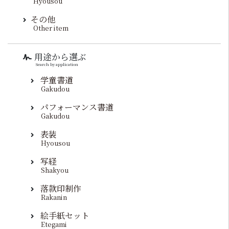
Hyousou
その他
Other item
用途から選ぶ
Search by application
学童書道
Gakudou
パフォーマンス書道
Gakudou
表装
Hyousou
写経
Shakyou
落款印制作
Rakanin
絵手紙セット
Etegami