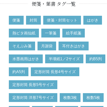
便箋・葉書 タグ一覧
便箋
封筒
便箋・封筒セット
はがき
熱ピタ画仙紙
一筆箋
絵手紙箋
そえぶみ箋
月謝袋
耳付きはがき
水墨画用はがき
半壊紙1／2サイズ
約B5判
約A5判
定形封筒 長形4号サイズ
定形封筒 長形5号サイズ
定形封筒 洋形7号サイズ
枚数3枚
枚数5枚