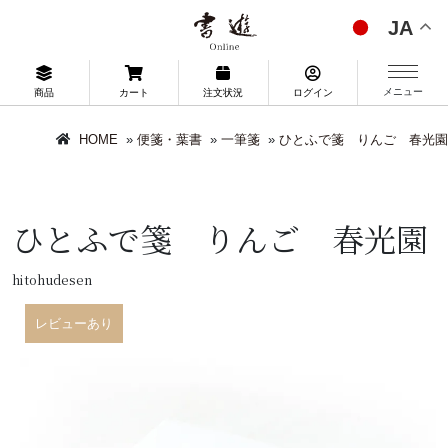
JA
メニュー
商品
カート
注文状況
ログイン
HOME
»
便箋・葉書
»
一筆箋
»
ひとふで箋 りんご 春光園
ひとふで箋 りんご 春光園
hitohudesen
レビューあり