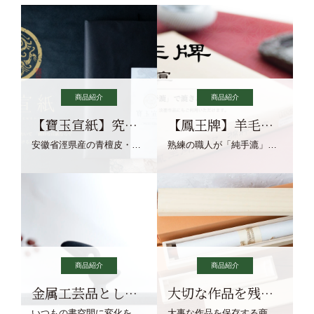
商品紹介
商品紹介
【寶玉宣紙】究極の純粋な宣紙を目指す寶玉宣紙
【鳳王牌】羊毛筆×濃墨での揮毫に最適な宣紙系画仙紙
安徽省涇県産の青檀皮・砂田稲藁・清らかな渓流水、熟練手漉き職人の卓越した手漉技術による最高級の純宣紙です。
熟練の職人が「純手漉」で漉きあげる書画紙。宣紙を好まれるお客様向けの棉料単宣に漉きあげました。
商品紹介
商品紹介
金属工芸品としての文鎮
大切な作品を残す作品保存商品
いつもの書空間に変化を与えてくれる、見ているだけで愉しくなる金属工芸品の文鎮をご紹介します。
大事な作品を保存する商品を取りまとめてご紹介ます。