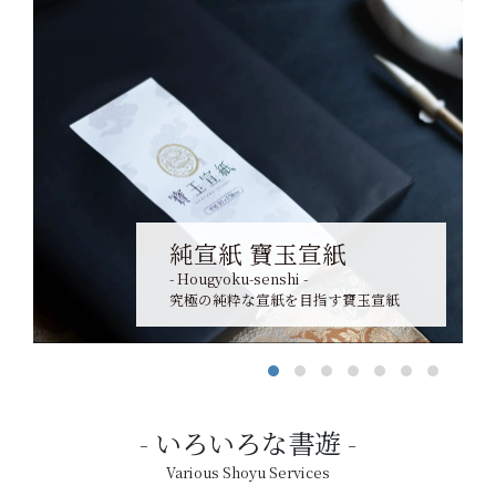
純宣紙 寶玉宣紙
- Hougyoku-senshi -
究極の純粋な宣紙を目指す寶玉宣紙
いろいろな書遊
Various Shoyu Services