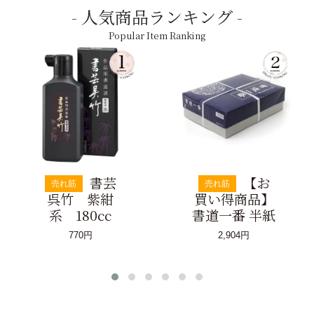
人気商品ランキング
Popular Item Ranking
書芸
【お
売れ筋
売れ筋
呉竹 紫紺
買い得商品】
系 180cc
書道一番 半紙
770円
2,904円