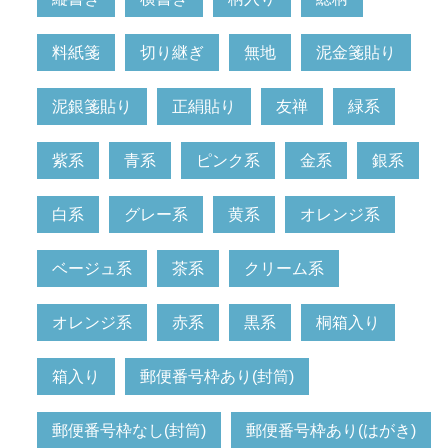
料紙箋
切り継ぎ
無地
泥金箋貼り
泥銀箋貼り
正絹貼り
友禅
緑系
紫系
青系
ピンク系
金系
銀系
白系
グレー系
黄系
オレンジ系
ベージュ系
茶系
クリーム系
オレンジ系
赤系
黒系
桐箱入り
箱入り
郵便番号枠あり(封筒)
郵便番号枠なし(封筒)
郵便番号枠あり(はがき)