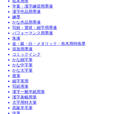
拓本用墨
学童・漢字練習用墨液
漢字作品用墨液
練墨
かな作品用墨液
写経・賞状・細字用墨液
パフォーマンス用墨液
朱液
金・銀・白・メタリック・布木用特殊墨
添加用墨液
コミックインク
かな細字筆
かな中字筆
かな大字筆
唐筆
細字実用
写経用筆
漢字一般半紙用筆
漢字条幅用筆
大字用特大筆
高級羊毛筆
珍筆