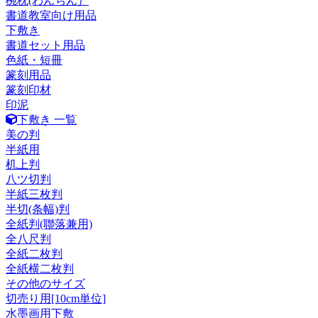
椀枕(わんちん）
書道教室向け用品
下敷き
書道セット用品
色紙・短冊
篆刻用品
篆刻印材
印泥
下敷き 一覧
美の判
半紙用
机上判
八ツ切判
半紙三枚判
半切(条幅)判
全紙判(聯落兼用)
全八尺判
全紙二枚判
全紙横二枚判
その他のサイズ
切売り用[10cm単位]
水墨画用下敷