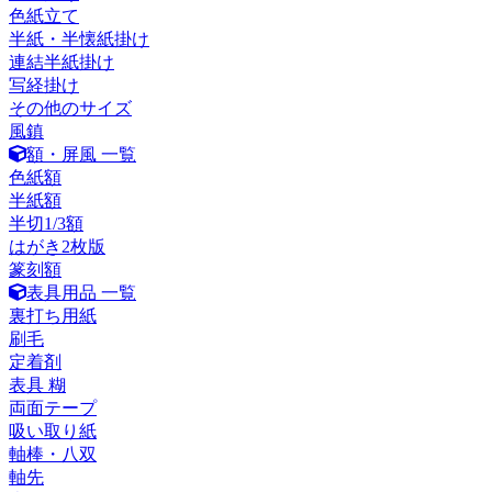
色紙立て
半紙・半懐紙掛け
連結半紙掛け
写経掛け
その他のサイズ
風鎮
額・屏風 一覧
色紙額
半紙額
半切1/3額
はがき2枚版
篆刻額
表具用品 一覧
裏打ち用紙
刷毛
定着剤
表具 糊
両面テープ
吸い取り紙
軸棒・八双
軸先