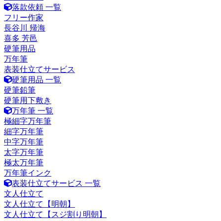
落款依頼 一覧
フリー作家
長谷川 帰海
喜多 芳邑
硬筆用品
万年筆
表装仕立てサービス
硬筆用品 一覧
硬筆鉛筆
硬筆用下敷き
万年筆 一覧
極細字万年筆
細字万年筆
中字万年筆
太字万年筆
極太万年筆
万年筆インク
表装仕立てサービス 一覧
文人仕立て
文人仕立て【明朝】
文人仕立て【スジ割り明朝】