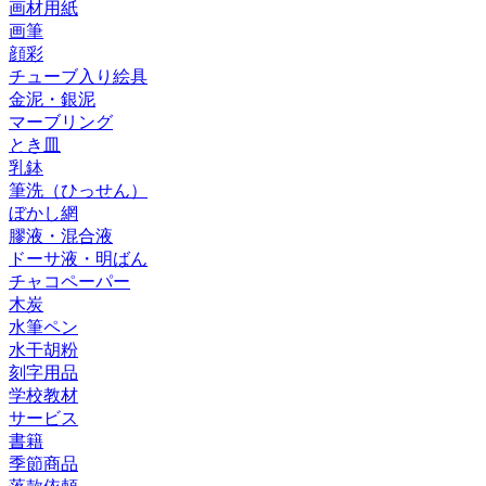
画材用紙
画筆
顔彩
チューブ入り絵具
金泥・銀泥
マーブリング
とき皿
乳鉢
筆洗（ひっせん）
ぼかし網
膠液・混合液
ドーサ液・明ばん
チャコペーパー
木炭
水筆ペン
水干胡粉
刻字用品
学校教材
サービス
書籍
季節商品