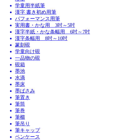
学童用半紙筆
漢字 書き初め用筆
パフォーマンス用筆
実用書・かな用 3吋～5吋
漢字半紙・かな条幅用 6吋～7吋
漢字条幅用 8吋～10吋
篆刻硯
学童向け硯
一品物の硯
硯箱
墨池
水滴
墨床
墨ばさみ
筆置き
筆筒
筆巻
筆櫛
筆吊り
筆キャップ
ペンケース