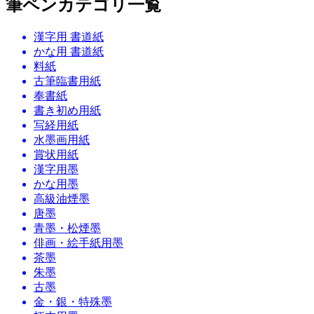
筆ペンカテゴリ一覧
漢字用 書道紙
かな用 書道紙
料紙
古筆臨書用紙
奉書紙
書き初め用紙
写経用紙
水墨画用紙
賞状用紙
漢字用墨
かな用墨
高級油煙墨
唐墨
青墨・松煙墨
俳画・絵手紙用墨
茶墨
朱墨
古墨
金・銀・特殊墨