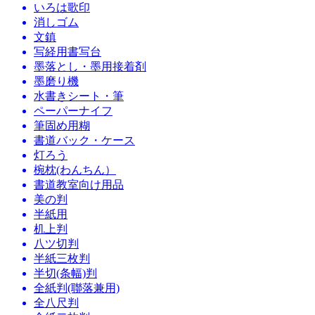
いろは歌印
消しゴム
文鎮
写経用書写台
墨落とし・墨用接着剤
墨磨り機
水書きシート・筆
ペーパーナイフ
筆固め用糊
書道バック・ケース
灯ろう
椀枕(わんちん）
書道教室向け用品
美の判
半紙用
机上判
八ツ切判
半紙三枚判
半切(条幅)判
全紙判(聯落兼用)
全八尺判