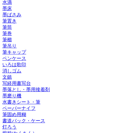
水滴
墨床
墨ばさみ
筆置き
筆筒
筆巻
筆櫛
筆吊り
筆キャップ
ペンケース
いろは歌印
消しゴム
文鎮
写経用書写台
墨落とし・墨用接着剤
墨磨り機
水書きシート・筆
ペーパーナイフ
筆固め用糊
書道バック・ケース
灯ろう