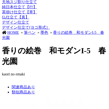
天地スジ割り仕立て
純日本仕立て【行】
茶掛け仕立て【草】
仏仕立て【真】
デザイン仕立て
デザイン仕立て[ヨコ形式］
HOME
»
筆ペン
»
墨色
»
香りの絵巻 和モダンI-5 春
光園
香りの絵巻 和モダンI-5 春
光園
kaori no emaki
関連商品あり
類似商品あり