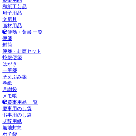
慶事用品
和紙工芸品
扇子用品
文房具
画材用品
便箋・葉書 一覧
便箋
封筒
便箋・封筒セット
蛇腹便箋
はがき
一筆箋
そえぶみ箋
巻紙
月謝袋
メモ帳
慶事用品 一覧
慶事用のし袋
弔事用のし袋
式辞用紙
無地封筒
ポチ袋