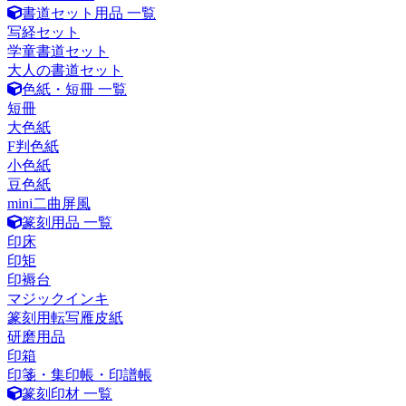
書道セット用品 一覧
写経セット
学童書道セット
大人の書道セット
色紙・短冊 一覧
短冊
大色紙
F判色紙
小色紙
豆色紙
mini二曲屏風
篆刻用品 一覧
印床
印矩
印褥台
マジックインキ
篆刻用転写雁皮紙
研磨用品
印箱
印箋・集印帳・印譜帳
篆刻印材 一覧