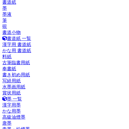
書道紙
墨
墨液
筆
硯
書道小物
書道紙 一覧
漢字用 書道紙
かな用 書道紙
料紙
古筆臨書用紙
奉書紙
書き初め用紙
写経用紙
水墨画用紙
賞状用紙
墨 一覧
漢字用墨
かな用墨
高級油煙墨
唐墨