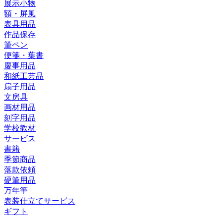
展示小物
額・屏風
表具用品
作品保存
筆ペン
便箋・葉書
慶事用品
和紙工芸品
扇子用品
文房具
画材用品
刻字用品
学校教材
サービス
書籍
季節商品
落款依頼
硬筆用品
万年筆
表装仕立てサービス
ギフト