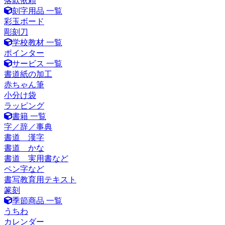
落款依頼
刻字用品 一覧
彩玉ボード
彫刻刀
学校教材 一覧
ポインター
サービス 一覧
書道紙の加工
赤ちゃん筆
小分け袋
ラッピング
書籍 一覧
字／辞／事典
書道 漢字
書道 かな
書道 実用書など
ペン字など
書写教育用テキスト
篆刻
季節商品 一覧
うちわ
カレンダー