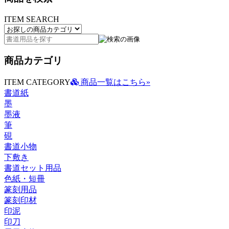
ITEM SEARCH
商品カテゴリ
ITEM CATEGORY
商品一覧はこちら»
書道紙
墨
墨液
筆
硯
書道小物
下敷き
書道セット用品
色紙・短冊
篆刻用品
篆刻印材
印泥
印刀