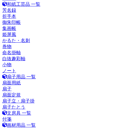
和紙工芸品 一覧
芳名録
折手本
御朱印帳
集画帳
姫屏風
かるた・名刺
巻物
命名掛軸
白抜趣彩軸
小物
ノート
扇子用品 一覧
扇面用紙
扇子
扇面定規
扇子立・扇子掛
扇子たとう
文房具 一覧
付箋
画材用品 一覧