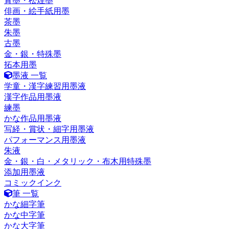
青墨・松煙墨
俳画・絵手紙用墨
茶墨
朱墨
古墨
金・銀・特殊墨
拓本用墨
墨液 一覧
学童・漢字練習用墨液
漢字作品用墨液
練墨
かな作品用墨液
写経・賞状・細字用墨液
パフォーマンス用墨液
朱液
金・銀・白・メタリック・布木用特殊墨
添加用墨液
コミックインク
筆 一覧
かな細字筆
かな中字筆
かな大字筆