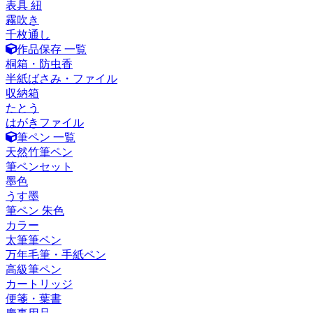
表具 紐
霧吹き
千枚通し
作品保存 一覧
桐箱・防虫香
半紙ばさみ・ファイル
収納箱
たとう
はがきファイル
筆ペン 一覧
天然竹筆ペン
筆ペンセット
墨色
うす墨
筆ペン 朱色
カラー
太筆筆ペン
万年毛筆・手紙ペン
高級筆ペン
カートリッジ
便箋・葉書