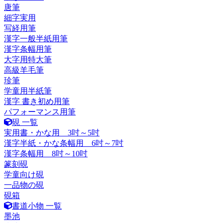
唐筆
細字実用
写経用筆
漢字一般半紙用筆
漢字条幅用筆
大字用特大筆
高級羊毛筆
珍筆
学童用半紙筆
漢字 書き初め用筆
パフォーマンス用筆
硯 一覧
実用書・かな用 3吋～5吋
漢字半紙・かな条幅用 6吋～7吋
漢字条幅用 8吋～10吋
篆刻硯
学童向け硯
一品物の硯
硯箱
書道小物 一覧
墨池