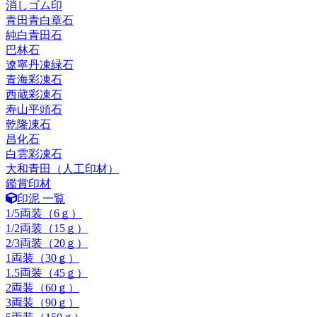
消しゴム印
青田青白章石
純白青田石
巴林石
遼寧丹凍緑石
青海彩凍石
西蔵彩凍石
寿山平頭石
乾隆凍石
昌化石
白雲彩凍石
大和青田（人工印材）
鑑賞印材
印泥 一覧
1/5両装（6ｇ）
1/2両装（15ｇ）
2/3両装（20ｇ）
1両装（30ｇ）
1.5両装（45ｇ）
2両装（60ｇ）
3両装（90ｇ）