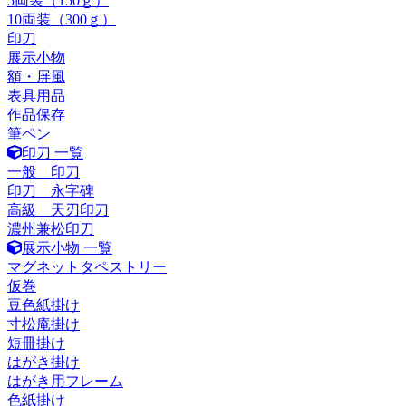
5両装（150ｇ）
10両装（300ｇ）
印刀
展示小物
額・屏風
表具用品
作品保存
筆ペン
印刀 一覧
一般 印刀
印刀 永字碑
高級 天刃印刀
濃州兼松印刀
展示小物 一覧
マグネットタペストリー
仮巻
豆色紙掛け
寸松庵掛け
短冊掛け
はがき掛け
はがき用フレーム
色紙掛け