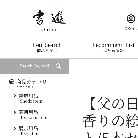
ログイ
Item Search
Recommend List
商品を探す
お勧め情報
商品カテゴリ
Item Categroy
書道用品
【父の
Shodo item
篆刻用品
香りの
Tenkoku item
展示用品
ト/5本
Tenji item