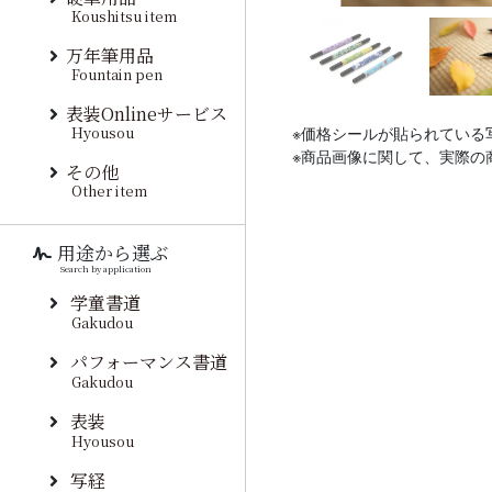
Koushitsu item
万年筆用品
Fountain pen
表装Onlineサービス
Hyousou
※価格シールが貼られている
※商品画像に関して、実際の
その他
Other item
用途から選ぶ
Search by application
学童書道
Gakudou
パフォーマンス書道
Gakudou
表装
Hyousou
写経