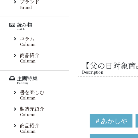
ブランド
Brand
読み物
Article
コラム
Column
商品紹介
Column
【父の日対象商
Description
企画特集
Planning
書を楽しむ
Column
製造元紹介
Column
＃あかしや
商品紹介
Column