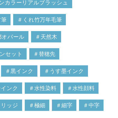
ーンカラーリアルブラッシュ
竹筆
＃くれ竹万年毛筆
都オパール
＃天然木
ンセット
＃替穂先
＃黒インク
＃うす墨インク
ーインク
＃水性染料
＃水性顔料
トリッジ
＃極細
＃細字
＃中字