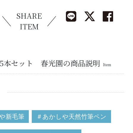
SHARE
ITEM
5本セット 春光園の商品説明
Item
や新毛筆
＃あかしや天然竹筆ペン