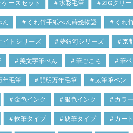
ンケースセット
＃水彩毛筆
＃ZIGクリ
ぺん
＃くれ竹手紙ぺん蒔絵物語
＃くれ
ナイトシリーズ
＃夢銀河シリーズ
＃京
王
＃美文字筆ぺん
＃筆ごこち
＃筆ペ
万年毛筆
＃開明万年毛筆
＃太筆筆ペン
＃金色インク
＃銀色インク
＃カラ
＃軟筆タイプ
＃硬筆タイプ
＃カー