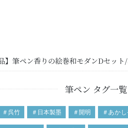
品】筆ペン香りの絵巻和モダンDセット/
筆ペン タグ一覧
＃呉竹
＃日本製墨
＃開明
＃あかし