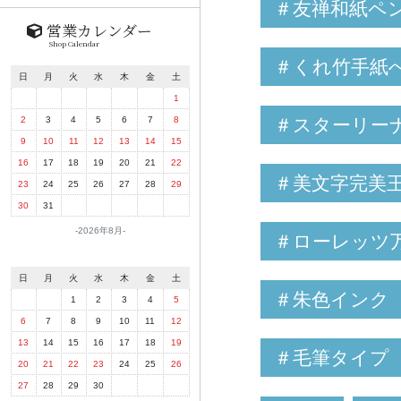
＃友禅和紙ペ
営業カレンダー
Shop Calendar
＃くれ竹手紙
日
月
火
水
木
金
土
1
＃スターリー
2
3
4
5
6
7
8
9
10
11
12
13
14
15
16
17
18
19
20
21
22
＃美文字完美
23
24
25
26
27
28
29
30
31
2026年8月
＃ローレッツ
日
月
火
水
木
金
土
＃朱色インク
1
2
3
4
5
6
7
8
9
10
11
12
13
14
15
16
17
18
19
＃毛筆タイプ
20
21
22
23
24
25
26
27
28
29
30