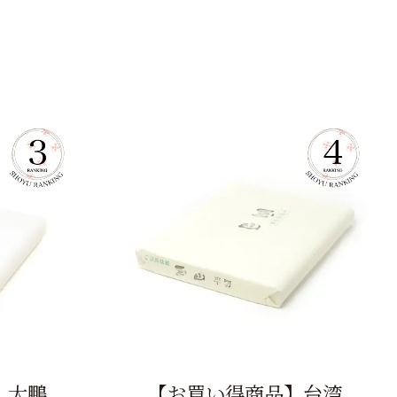
】大鵬
【お買い得商品】台湾