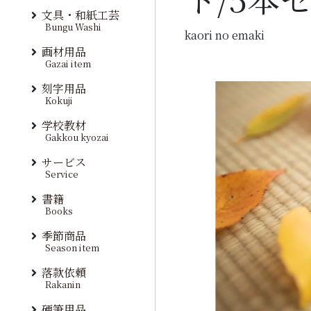
文具・和紙工芸
Bungu Washi
kaori no emaki
画材用品
Gazai item
刻字用品
Kokuji
学校教材
Gakkou kyozai
サービス
Service
書籍
Books
季節商品
Season item
落款依頼
Rakanin
硬筆用品