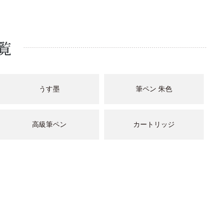
覧
うす墨
筆ペン 朱色
高級筆ペン
カートリッジ