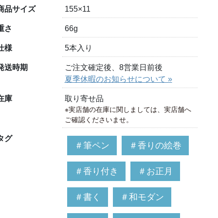
商品サイズ
155×11
重さ
66g
仕様
5本入り
発送時期
ご注文確定後、8営業日前後
夏季休暇のお知らせについて »
在庫
取り寄せ品
※実店舗の在庫に関しましては、実店舗へ
ご確認くださいませ。
タグ
＃筆ペン
＃香りの絵巻
＃香り付き
＃お正月
＃書く
＃和モダン