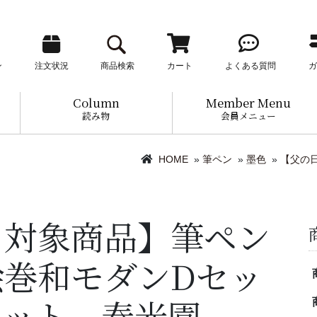
ン
注文状況
商品検索
カート
よくある質問
ガ
Column
Member Menu
読み物
会員メニュー
HOME
»
筆ペン
»
墨色
»
【父の
日対象商品】筆ペン
絵巻和モダンDセッ
セット 春光園