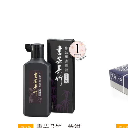
書芸呉竹 紫紺
売れ筋
売れ