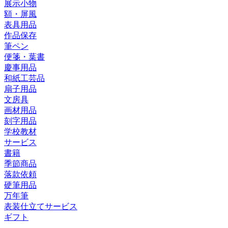
展示小物
額・屏風
表具用品
作品保存
筆ペン
便箋・葉書
慶事用品
和紙工芸品
扇子用品
文房具
画材用品
刻字用品
学校教材
サービス
書籍
季節商品
落款依頼
硬筆用品
万年筆
表装仕立てサービス
ギフト