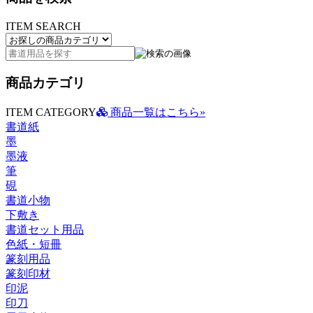
ITEM SEARCH
商品カテゴリ
ITEM CATEGORY
商品一覧はこちら»
書道紙
墨
墨液
筆
硯
書道小物
下敷き
書道セット用品
色紙・短冊
篆刻用品
篆刻印材
印泥
印刀