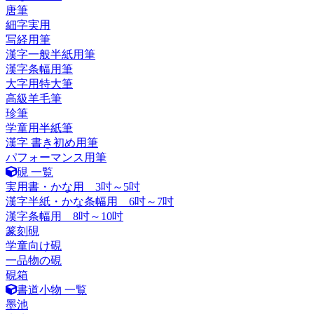
唐筆
細字実用
写経用筆
漢字一般半紙用筆
漢字条幅用筆
大字用特大筆
高級羊毛筆
珍筆
学童用半紙筆
漢字 書き初め用筆
パフォーマンス用筆
硯 一覧
実用書・かな用 3吋～5吋
漢字半紙・かな条幅用 6吋～7吋
漢字条幅用 8吋～10吋
篆刻硯
学童向け硯
一品物の硯
硯箱
書道小物 一覧
墨池