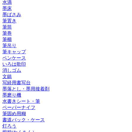
水滴
墨床
墨ばさみ
筆置き
筆筒
筆巻
筆櫛
筆吊り
筆キャップ
ペンケース
いろは歌印
消しゴム
文鎮
写経用書写台
墨落とし・墨用接着剤
墨磨り機
水書きシート・筆
ペーパーナイフ
筆固め用糊
書道バック・ケース
灯ろう