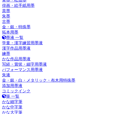
青墨・松煙墨
俳画・絵手紙用墨
茶墨
朱墨
古墨
金・銀・特殊墨
拓本用墨
墨液 一覧
学童・漢字練習用墨液
漢字作品用墨液
練墨
かな作品用墨液
写経・賞状・細字用墨液
パフォーマンス用墨液
朱液
金・銀・白・メタリック・布木用特殊墨
添加用墨液
コミックインク
筆 一覧
かな細字筆
かな中字筆
かな大字筆