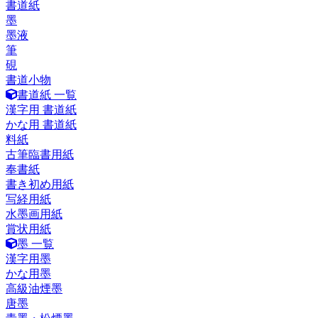
書道紙
墨
墨液
筆
硯
書道小物
書道紙 一覧
漢字用 書道紙
かな用 書道紙
料紙
古筆臨書用紙
奉書紙
書き初め用紙
写経用紙
水墨画用紙
賞状用紙
墨 一覧
漢字用墨
かな用墨
高級油煙墨
唐墨